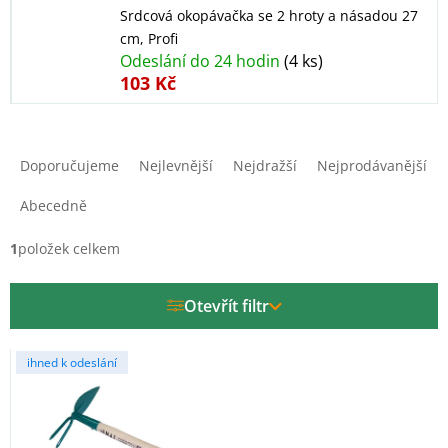
Srdcová okopávačka se 2 hroty a násadou 27
cm, Profi
Odeslání do 24 hodin
(4 ks)
103 Kč
Ř
a
Doporučujeme
Nejlevnější
Nejdražší
Nejprodávanější
z
e
Abecedně
n
í
1
položek celkem
p
r
Otevřít filtr
o
d
V
u
ihned k odeslání
ý
k
p
t
i
ů
s