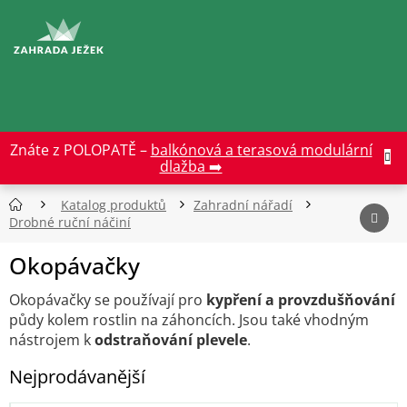
Přejít
na
CZK
obsah
Znáte z POLOPATĚ –
balkónová a terasová modulární
dlažba ➡️
Katalog produktů
Zahradní nářadí
Drobné ruční náčiní
Okopávačky
Okopávačky se používají pro
kypření a provzdušňování
půdy kolem rostlin na záhoncích. Jsou také vhodným
nástrojem k
odstraňování plevele
.
Nejprodávanější