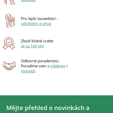
c
í
p
r
Pro lepší sousedství -
v
udržitelný e-shop
k
y
v
ý
Zboží klidně vraťte
p
až za 100 dní
i
s
u
Odborné poradenství.
Poradíme vám s
výběrem
i
montáží
.
Z
á
Mějte přehled o novinkách a
p