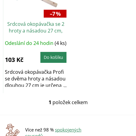
p
r
–7 %
o
Srdcová okopávačka se 2
d
hroty a násadou 27 cm,
u
Profi
k
Odeslání do 24 hodin
(4 ks)
t
ů
Do košíku
103 Kč
Srdcová okopávačka Profi
se dvěma hroty a násadou
dlouhou 27 cm je určena k
okopávání a...
1
položek celkem
O
v
l
á
d
Více než 98 %
spokojených
a
sousedů