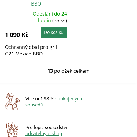
BBQ
Odeslání do 24
Průměrné
hodnocení
hodin
(35 ks)
produktu
je
5,0
Do košíku
1 090 Kč
z
5
hvězdiček.
Ochranný obal pro gril
G21 Mexico BBQ.
13
položek celkem
O
v
l
á
d
Více než 98 %
spokojených
a
sousedů
c
í
p
r
Pro lepší sousedství -
v
udržitelný e-shop