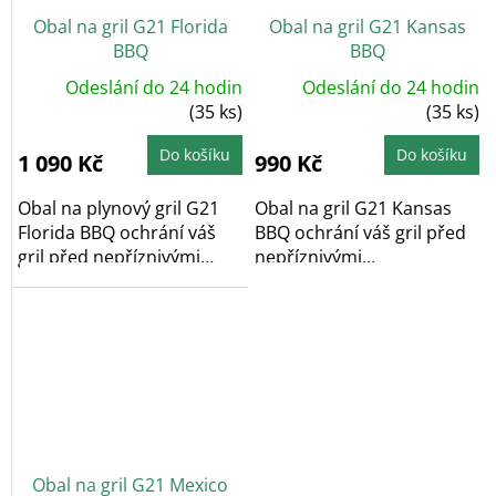
Obal na gril G21 Florida
Obal na gril G21 Kansas
BBQ
BBQ
Odeslání do 24 hodin
Odeslání do 24 hodin
(35 ks)
(35 ks)
Do košíku
Do košíku
1 090 Kč
990 Kč
Obal na plynový gril G21
Obal na gril G21 Kansas
Florida BBQ ochrání váš
BBQ ochrání váš gril před
gril před nepříznivými
nepříznivými
povětrnostními...
povětrnostními vlivy.
Obal na gril G21 Mexico