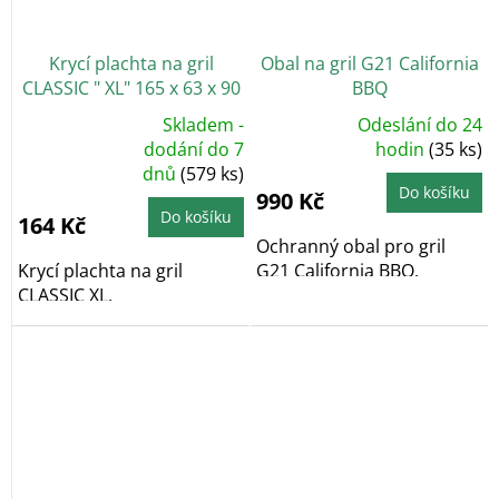
Krycí plachta na gril
Obal na gril G21 California
CLASSIC " XL" 165 x 63 x 90
BBQ
cm, PE 90g/m2
Skladem -
Odeslání do 24
Průměrné
Průměrné
dodání do 7
hodnocení
hodin
(35 ks)
hodnocení
produktu
dnů
(579 ks)
produktu
je
je
5,0
Do košíku
990 Kč
5,0
z
z
5
Do košíku
164 Kč
5
hvězdiček.
hvězdiček.
Ochranný obal pro gril
Krycí plachta na gril
G21 California BBQ.
CLASSIC XL.