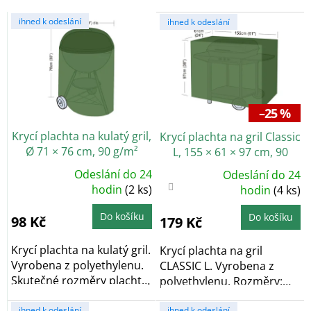
d
V
u
ihned k odeslání
ihned k odeslání
ý
k
p
t
i
ů
s
p
r
–25 %
o
Krycí plachta na kulatý gril,
Krycí plachta na gril Classic
d
Ø 71 × 76 cm, 90 g/m²
L, 155 × 61 × 97 cm, 90
u
g/m²
k
Odeslání do 24
Odeslání do 24
Průměrné
Průměrné
t
hodnocení
hodin
(2 ks)
hodnocení
hodin
(4 ks)
produktu
produktu
ů
je
je
5,0
4,3
Do košíku
Do košíku
98 Kč
179 Kč
z
z
5
5
hvězdiček.
hvězdiček.
Krycí plachta na kulatý gril.
Krycí plachta na gril
Vyrobena z polyethylenu.
CLASSIC L. Vyrobena z
Skutečné rozměry plachty
polyethylenu. Rozměry:
se...
155 × 61 × 97 cm....
ihned k odeslání
ihned k odeslání