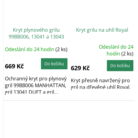
Kryt plynového grilu
Kryt grilu na uhlí Royal
99BB006, 13041 a 13043
Odeslání do 24
Odeslání do 24 hodin
(2 ks)
Průměrné
hodnocení
hodin
(2 ks)
produktu
je
Do košíku
5,0
669 Kč
Do košíku
629 Kč
z
5
hvězdiček.
Ochranný kryt pro plynový
Kryt přesně navržený pro
gril 99BB006 MANHATTAN,
gril na dřevěné uhlí Royal.
gril 13041 DUET a gril
13043 ROYAL...