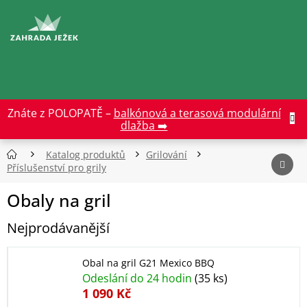
Přejít
na
CZK
obsah
Znáte z POLOPATĚ –
balkónová a terasová modulární
dlažba ➡️
Katalog produktů
Grilování
Příslušenství pro grily
Obaly na gril
Nejprodávanější
Obal na gril G21 Mexico BBQ
Odeslání do 24 hodin
(35 ks)
1 090 Kč