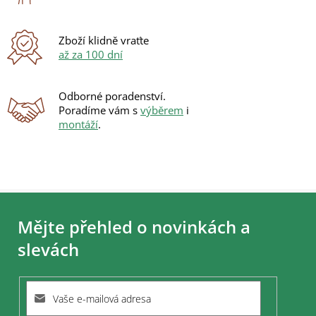
k
y
v
ý
Zboží klidně vraťte
p
až za 100 dní
i
s
u
Odborné poradenství.
Poradíme vám s
výběrem
i
montáží
.
Z
á
Mějte přehled o novinkách a
p
a
slevách
t
í