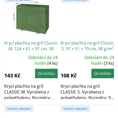
Krycí plachta na gril Classic
Krycí plachta na gril Classic
M, 124 × 61 × 91 cm, 90
S, 97 × 51 × 79 cm, 90 g/m²
g/m²
Odeslání do 24
Odeslání do 24
Průměrné
Průměrné
hodnocení
hodin
(4 ks)
hodnocení
hodin
(3 ks)
produktu
produktu
je
je
5,0
5,0
Do košíku
Do košíku
143 Kč
108 Kč
z
z
5
5
hvězdiček.
hvězdiček.
Krycí plachta na gril
Krycí plachta na gril
CLASSIC M. Vyrobena z
CLASSIC S. Vyrobena z
polyethylenu. Rozměry:
polyethylenu. Rozměry: 97
124 × 61 × 91 cm....
× 51 × 79 cm....
ihned k odeslání
ihned k odeslání