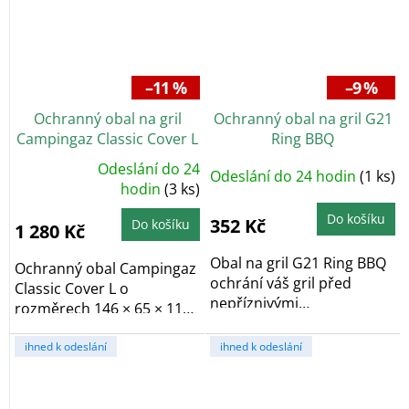
–11 %
–9 %
Ochranný obal na gril
Ochranný obal na gril G21
Campingaz Classic Cover L
Ring BBQ
pro 3 Series
Odeslání do 24
Odeslání do 24 hodin
(1 ks)
Průměrné
hodnocení
hodin
(3 ks)
produktu
je
Do košíku
5,0
352 Kč
Do košíku
1 280 Kč
z
5
hvězdiček.
Obal na gril G21 Ring BBQ
Ochranný obal Campingaz
ochrání váš gril před
Classic Cover L o
nepříznivými
rozměrech 146 × 65 × 118
povětrnostními vlivy.
cm je určen pro...
ihned k odeslání
ihned k odeslání