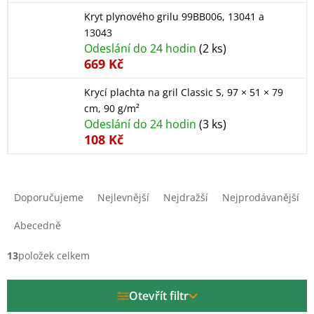
Kryt plynového grilu 99BB006, 13041 a
13043
Odeslání do 24 hodin
(2 ks)
669 Kč
Krycí plachta na gril Classic S, 97 × 51 × 79
cm, 90 g/m²
Odeslání do 24 hodin
(3 ks)
108 Kč
Ř
a
Doporučujeme
Nejlevnější
Nejdražší
Nejprodávanější
z
e
Abecedně
n
í
13
položek celkem
p
r
Otevřít filtr
o