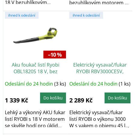
18 V bezuhlíkovým
bezuhlíkovým motorem a
motorem a vakem o...
proudem vzduchu až 234
ihned k odeslání
km/h je...
ihned k odeslání
–10 %
Aku foukač listí Ryobi
Elektrický vysavač/fukar
OBL1820S 18 V, bez
RYOBI RBV3000CESV,
baterie
3000W
Odeslání do 24 hodin
(3 ks)
Odeslání do 24 hodin
(1 ks)
Do košíku
Do košíku
1 339 Kč
2 289 Kč
Lehký a výkonný AKU fukar
Elektrický vysavač/fukar
listí RYOBI s 18 V motorem
listí RYOBI o výkonu 3000
se skvěle hodí pro úklid
W s vakem o objemu 45 l
dvorků,...
se skvěle...