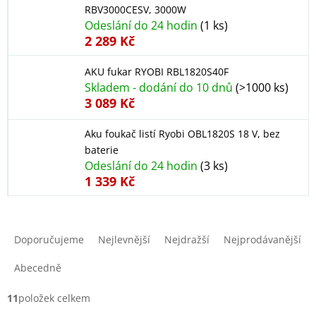
RBV3000CESV, 3000W
Odeslání do 24 hodin
(1 ks)
2 289 Kč
AKU fukar RYOBI RBL1820S40F
Skladem - dodání do 10 dnů
(>1000 ks)
3 089 Kč
Aku foukač listí Ryobi OBL1820S 18 V, bez
baterie
Odeslání do 24 hodin
(3 ks)
1 339 Kč
Ř
a
Doporučujeme
Nejlevnější
Nejdražší
Nejprodávanější
z
e
Abecedně
n
í
11
položek celkem
p