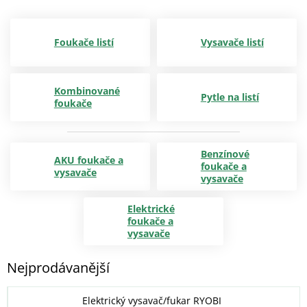
Foukače listí
Vysavače listí
Kombinované
Pytle na listí
foukače
Benzínové
AKU foukače a
foukače a
vysavače
vysavače
Elektrické
foukače a
vysavače
Nejprodávanější
Elektrický vysavač/fukar RYOBI