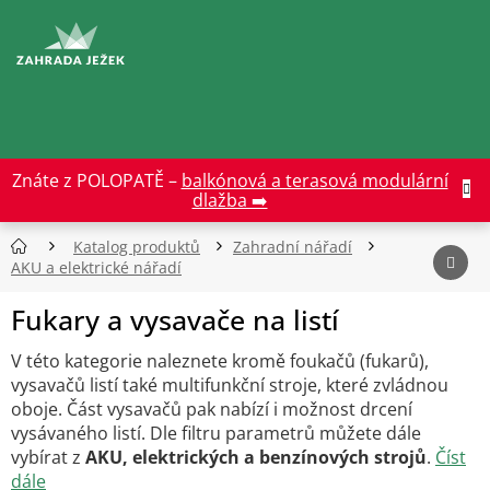
Přejít
na
CZK
obsah
Znáte z POLOPATĚ –
balkónová a terasová modulární
dlažba ➡️
Katalog produktů
Zahradní nářadí
AKU a elektrické nářadí
Fukary a vysavače na listí
V této kategorie naleznete kromě foukačů (fukarů),
vysavačů listí také multifunkční stroje, které zvládnou
oboje. Část vysavačů pak nabízí i možnost drcení
vysávaného listí. Dle filtru parametrů můžete dále
vybírat z
AKU, elektrických a benzínových strojů
.
Číst
dále