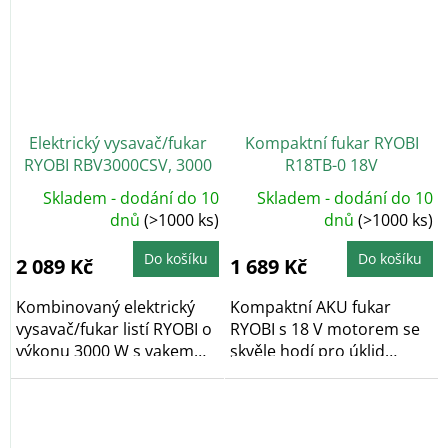
Elektrický vysavač/fukar
Kompaktní fukar RYOBI
RYOBI RBV3000CSV, 3000
R18TB-0 18V
W
Skladem - dodání do 10
Skladem - dodání do 10
dnů
(>1000 ks)
dnů
(>1000 ks)
Do košíku
Do košíku
2 089 Kč
1 689 Kč
Kombinovaný elektrický
Kompaktní AKU fukar
vysavač/fukar listí RYOBI o
RYOBI s 18 V motorem se
výkonu 3000 W s vakem
skvěle hodí pro úklid
o objemu 45 l...
prachu a...