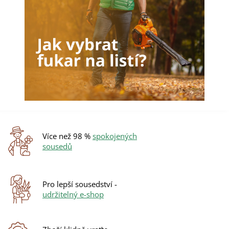
c
í
p
r
v
k
y
v
ý
p
i
s
u
Více než 98 %
spokojených
sousedů
Pro lepší sousedství -
udržitelný e-shop