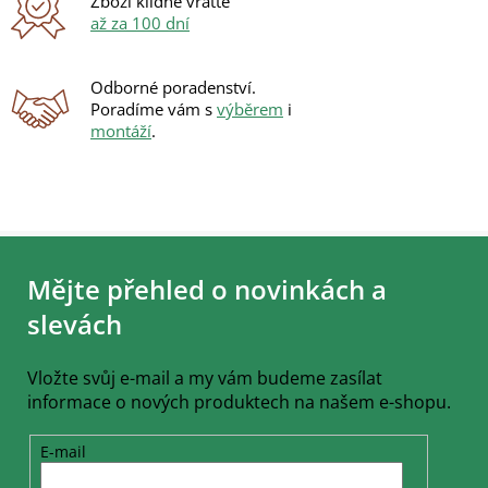
Zboží klidně vraťte
až za 100 dní
Odborné poradenství.
Poradíme vám s
výběrem
i
montáží
.
Z
á
Mějte přehled o novinkách a
p
a
slevách
t
í
Vložte svůj e-mail a my vám budeme zasílat
informace o nových produktech na našem e-shopu.
E-mail