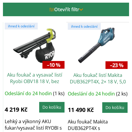
r
Otevřít filtr
o
d
V
u
ihned k odeslání
ihned k odeslání
ý
k
p
t
i
ů
s
p
r
–10 %
–23 %
o
Aku foukač a vysavač listí
Aku foukač listí Makita
d
Ryobi OBV18 18 V, bez
DUB362PT4X, 2× 18 V, 5,0
u
baterie
Ah
k
Odeslání do 24 hodin
(1 ks)
Odeslání do 24 hodin
(2 ks)
t
ů
Do košíku
Do košíku
4 219 Kč
11 490 Kč
Lehký a výkonný AKU
Aku foukač Makita
fukar/vysavač listí RYOBI s
DUB362PT4X s