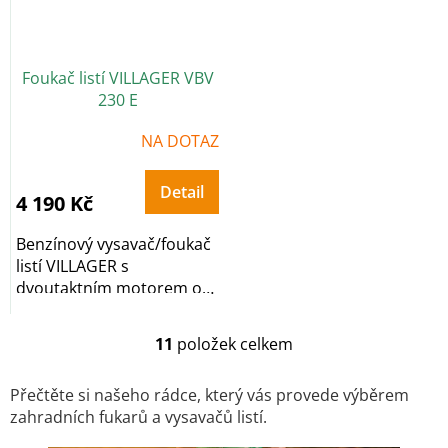
Foukač listí VILLAGER VBV
230 E
Průměrné
NA DOTAZ
hodnocení
produktu
je
5,0
Detail
z
4 190 Kč
5
hvězdiček.
Benzínový vysavač/foukač
listí VILLAGER s
dvoutaktním motorem o
objemu 22,5 cm³ a
vakem...
11
položek celkem
O
v
l
Přečtěte si našeho rádce, který vás provede výběrem
á
zahradních fukarů a vysavačů listí.
d
a