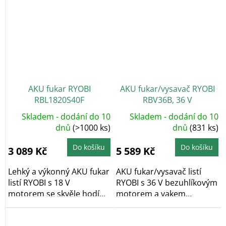
AKU fukar RYOBI
AKU fukar/vysavač RYOBI
RBL1820S40F
RBV36B, 36 V
Skladem - dodání do 10
Skladem - dodání do 10
dnů
(>1000 ks)
dnů
(831 ks)
Do košíku
Do košíku
3 089 Kč
5 589 Kč
Lehký a výkonný AKU fukar
AKU fukar/vysavač listí
listí RYOBI s 18 V
RYOBI s 36 V bezuhlíkovým
motorem se skvěle hodí
motorem a vakem
pro úklid dvorků,...
o objemu 45 l se...