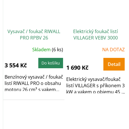
Vysavač / foukač RIWALL
Elektrický foukač listí
PRO RPBV 26
VILLAGER VEBV 3000
Průměrné
Skladem
(6 ks)
NA DOTAZ
hodnocení
produktu
je
5,0
Do košíku
Detail
3 554 Kč
z
1 690 Kč
5
hvězdiček.
Benzínový vysavač / foukač
Elektrický vysavač/foukač
listí RIWALL PRO o obsahu
listí VILLAGER s příkonem 3
motoru 26 cm³ s vakem...
kW a vakem o objemu 45 l
se...