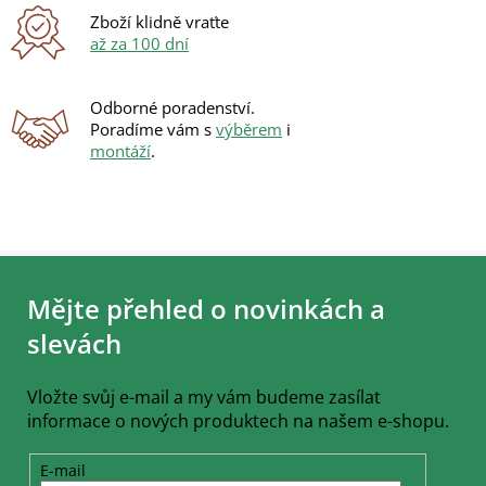
Zboží klidně vraťte
až za 100 dní
Odborné poradenství.
Poradíme vám s
výběrem
i
montáží
.
Z
á
Mějte přehled o novinkách a
p
a
slevách
t
í
Vložte svůj e-mail a my vám budeme zasílat
informace o nových produktech na našem e-shopu.
E-mail