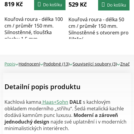
819 Kč
4,3
529 Kč
5,0
Do košíku
Do košíku
z
z
5
5
hvězdiček.
hvězdiček.
Kouřová roura - délka 100
Kouřová roura - délka 50
cm / průměr 150 mm.
cm / průměr 150 mm.
Silnostěnné, tloušťka
Silnostěnné s otvorem pro
plechu 1,5 mm,...
čištění,...
Popis
Hodnocení
Podobné (13)
Související soubory (3)
Značk
Detailní popis produktu
Kachlová kamna
Haas+Sohn
DALE
s kachlovým
obkladem moderního „střihu“. Šedá metalická kachle
dodává kamnům punc luxusu.
Moderní a zároveň
jednoduchý design
najde své uplatnění i v moderních
minimalistických interiérech.