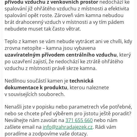
přívodu vzduchu z venkovních prostor
nedochází ke
spalování již ohřátého vzduchu z místnosti a efektivita
spalování opět roste. Zároveň vám kamna nebudou
brát drahocenný vzduch v místnosti a vy tím pádem
nebudete muset tak často větrat.
Teplo z kamen se vám nebude vytrácet ani ve chvíli, kdy
zrovna netopíte – kamna jsou vybavena
uzavíratelným přívodem centrálního vzduchu
, který
po uzavření zajistí, že nedochází ke ztrátě ohřátého
vzduchu z místnosti právě skrze kamna.
Nedílnou součástí kamen je
technická
dokumentace k produktu
, kterou naleznete
v souvisejících souborech.
Nenašli jste v popisku nebo parametrech vše potřebné,
nebo se chcete před výběrem pro jistotu ještě poradit?
Neváhejte nám zavolat na
371 655 660
nebo nám
zašlete email na
info@zahradajezek.cz
. Rádi vám
poradíme a zodpovíme vaše dotazy.