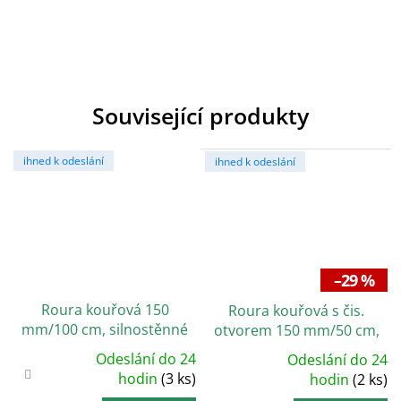
Související produkty
ihned k odeslání
ihned k odeslání
–29 %
Roura kouřová 150
Roura kouřová s čis.
mm/100 cm, silnostěnné
otvorem 150 mm/50 cm,
1,5 mm, černá
silnostěnná 2 mm, černá
Odeslání do 24
Odeslání do 24
Průměrné
Průměrné
hodnocení
hodin
(3 ks)
hodnocení
hodin
(2 ks)
produktu
produktu
je
je