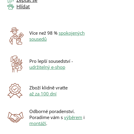
Zeptat se
Hlídat
Více než 98 %
spokojených
sousedů
Pro lepší sousedství -
udržitelný e-shop
Zboží klidně vraťte
až za 100 dní
Odborné poradenství.
Poradíme vám s
výběrem
i
montáží
.