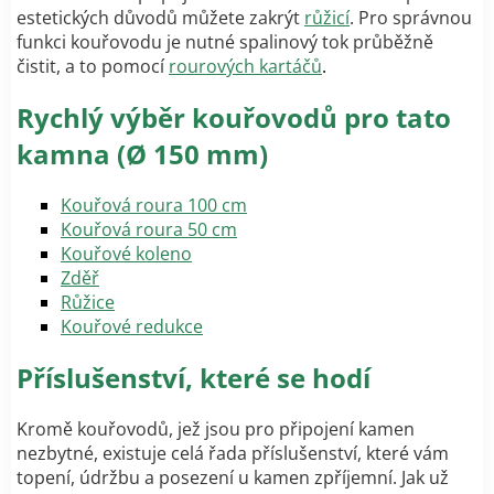
estetických důvodů můžete zakrýt
růžicí
. Pro správnou
funkci kouřovodu je nutné spalinový tok průběžně
čistit, a to pomocí
rourových kartáčů
.
Rychlý výběr kouřovodů pro tato
kamna (
Ø
150 mm)
Kouřová roura 100 cm
Kouřová roura 50 cm
Kouřové koleno
Zděř
Růžice
Kouřové redukce
Příslušenství, které se hodí
Kromě kouřovodů, jež jsou pro připojení kamen
nezbytné, existuje celá řada příslušenství, které vám
topení, údržbu a posezení u kamen zpříjemní. Jak už