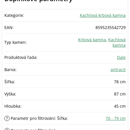
Kategorie
:
Kachlová krbová kamna
EAN
:
8595235542729
Krbová kamna
,
Kachlová
Typ kamen
:
kamna
Produktová řada
:
Dale
Barva
:
antracit
Šířka
:
78 cm
Výška
:
87 cm
Hloubka
:
45 cm
?
Parametr pro filtrování: Šířka
:
70 - 79 cm