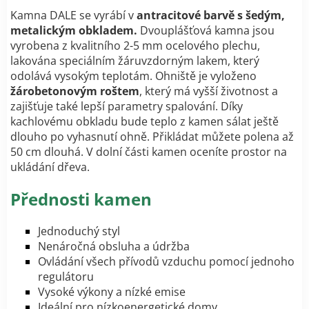
Kamna DALE se vyrábí v
antracitové barvě s šedým,
metalickým obkladem.
Dvouplášťová kamna
jsou
vyrobena z kvalitního 2-5 mm ocelového plechu,
lakována speciálním žáruvzdorným lakem, který
odolává vysokým teplotám.
Ohniště je vyloženo
žárobetonovým roštem
, který má vyšší životnost a
zajišťuje také lepší parametry spalování. Díky
kachlovému obkladu bude teplo z kamen sálat ještě
dlouho po vyhasnutí ohně. Přikládat můžete polena až
50 cm dlouhá. V dolní části kamen oceníte prostor na
ukládání dřeva.
Přednosti kamen
Jednoduchý styl
Nenáročná obsluha a údržba
Ovládání všech přívodů vzduchu pomocí jednoho
regulátoru
Vysoké výkony a nízké emise
Ideální pro nízkoenergetické domy