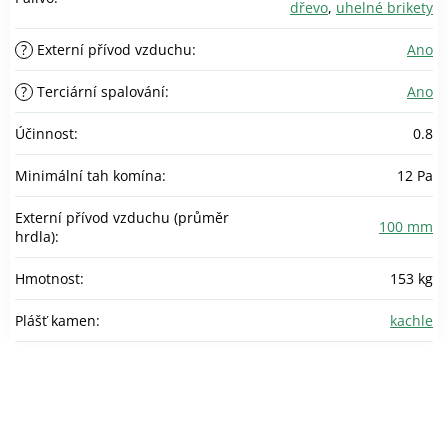
dřevo
,
uhelné brikety
?
Externí přívod vzduchu
:
Ano
?
Terciární spalování
:
Ano
Účinnost
:
0.8
Minimální tah komína
:
12 Pa
Externí přívod vzduchu (průměr
100 mm
hrdla)
:
Hmotnost
:
153 kg
Plášť kamen
:
kachle