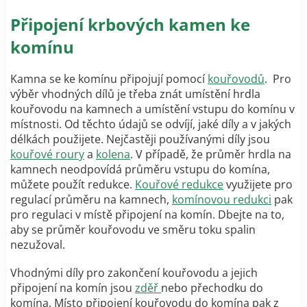
Připojení krbových kamen ke
komínu
Kamna se ke komínu připojují pomocí
kouřovodů
. Pro
výběr vhodných dílů je třeba znát umístění hrdla
kouřovodu na kamnech a umístění vstupu do komínu v
místnosti. Od těchto údajů se odvíjí, jaké díly a v jakých
délkách použijete. Nejčastěji používanými díly jsou
kouřové roury
a
kolena
. V případě, že průměr hrdla na
kamnech neodpovídá průměru vstupu do komína,
můžete použít redukce.
Kouřové redukce
využijete pro
regulací průměru na kamnech,
komínovou redukci
pak
pro regulaci v místě připojení na komín. Dbejte na to,
aby se průměr kouřovodu ve směru toku spalin
nezužoval.
Vhodnými díly pro zakončení kouřovodu a jejich
připojení na komín jsou
zděř
nebo přechodku do
komína. Místo připojení kouřovodu do komína pak z