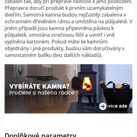
zabalen tak, aby při přepravě nedošlo k jeho poškození.
Přepravce doručí produkt k prvním uzamykatelným
dveřím. Samotná kamna budou nejčastěji zabalena v
ochranném dřevěném rámu a umístěna na půlpaletě. V
jiném případě jsou kamna připevněna páskou k
půlpaletě, omotána strečovou fólií a uvnitř i vně
vyplněna kartonem. Pokud máte ke kamnům
objednány i jiné produkty, budou vám doručovány v
samostatném balíku (bez dalších nákladů).
Doplňkové parametry