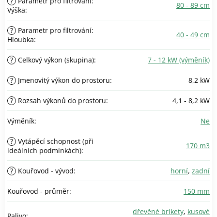
?
Parametr pro filtrování:
80 - 89 cm
Výška
:
?
Parametr pro filtrování:
40 - 49 cm
Hloubka
:
?
Celkový výkon (skupina)
:
7 - 12 kW (výměník)
?
Jmenovitý výkon do prostoru
:
8,2 kW
?
Rozsah výkonů do prostoru
:
4,1 - 8,2 kW
Výměník
:
Ne
?
Vytápěcí schopnost (při
170 m3
ideálních podmínkách)
:
?
Kouřovod - vývod
:
horní
,
zadní
Kouřovod - průměr
:
150 mm
dřevěné brikety
,
kusové
Palivo
: