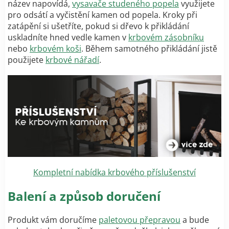
název napovídá,
vysavače studeného popela
využijete
pro odsátí a vyčistění kamen od popela. Kroky při
zatápění si ušetříte, pokud si dřevo k přikládání
uskladníte hned vedle kamen v
krbovém zásobníku
nebo
krbovém koši
. Během samotného přikládání jistě
použijete
krbové nářadí
.
Kompletní nabídka krbového příslušenství
Balení a způsob doručení
Produkt vám doručíme
paletovou přepravou
a bude