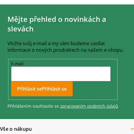
Z
á
Mějte přehled o novinkách a
p
a
slevách
t
í
Vložte svůj e-mail a my vám budeme zasílat
informace o nových produktech na našem e-shopu.
E-mail
Přihlásit se
Přihlášením souhlasíte se
zpracovaním osobních údajů
Vše o nákupu