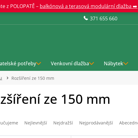
te z POLOPATĚ –
balkónová a terasová modulární dlažba ➡️
371 655 660
atelské potřeby
Venkovní dlažba
Nábytek
u
Rozšíření ze 150 mm
zšíření ze 150 mm
ručujeme
Nejlevnější
Nejdražší
Nejprodávanější
Abecedn