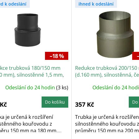
ed k odeslání
ihned k odeslání
–18 %
kce trubková 180/150 mm
Redukce trubková 200/15
60 mm), silnostěnné 1,5 mm,
(d.160 mm), silnostěnná, č
á
Odeslání do 24 hodin
(3 ks)
Odeslání do 24 hod
Do košíku
Do 
 Kč
357 Kč
a je určená k rozšíření
Trubka je určená k rozšířen
ostěnného kouřovodu z
silnostěnného kouřovodu 
ěru 150 mm na 180 mm.
průměru 150 mm na 200 
...
Délka...