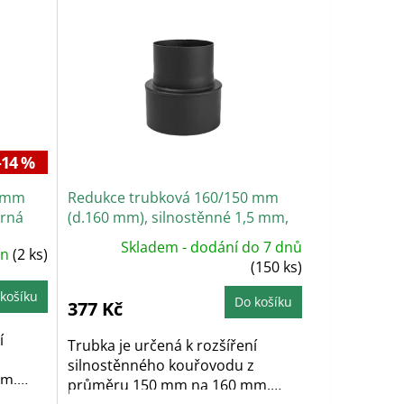
–14 %
0 mm
Redukce trubková 160/150 mm
erná
(d.160 mm), silnostěnné 1,5 mm,
černá
Skladem - dodání do 7 dnů
in
(2 ks)
(150 ks)
košíku
Do košíku
377 Kč
í
Trubka je určená k rozšíření
z
silnostěnného kouřovodu z
mm.
průměru 150 mm na 160 mm.