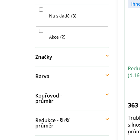
V
í
n
ihn
ý
p
í
p
3
Na skladě
a
p
i
n
r
s
e
o
p
2
Akce
l
d
r
u
o
k
d
Značky
t
u
ů
Redu
k
(d.1
t
Barva
čern
ů
Kouřovod -
průměr
363
Trubk
Redukce - širší
siln
průměr
prům
Délka