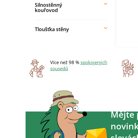
Silnostěnný
kouřovod
Tloušťka stěny
Více než 98 %
spokojených
sousedů
Mějte 
novink
slevác