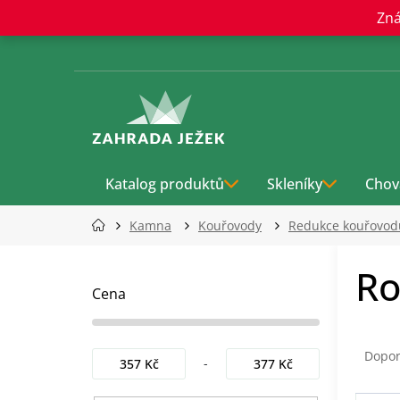
Přejít
Zná
na
obsah
Katalog produktů
Skleníky
Chov
Kamna
Kouřovody
Redukce kouřovod
P
Ro
o
s
Cena
t
r
Ř
a
a
Dopo
357
Kč
377
Kč
n
z
n
e