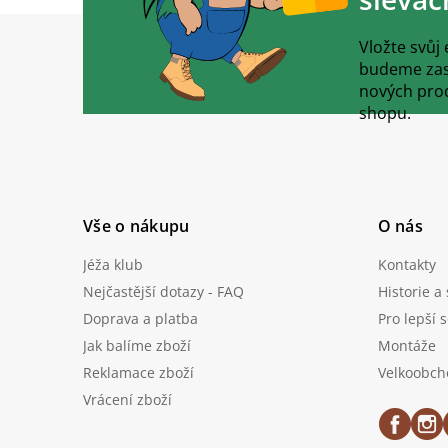
Z
á
Vložte svůj
p
budeme zasí
a
nových pro
t
shopu.
í
Vše o nákupu
O nás
Jéža klub
Kontakty
Nejčastější dotazy - FAQ
Historie a
Doprava a platba
Pro lepší 
Jak balíme zboží
Montáže
Reklamace zboží
Velkoobch
Vrácení zboží