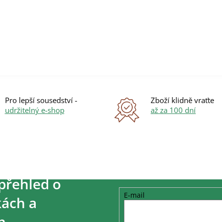
O
v
l
á
d
a
c
í
p
r
Pro lepší sousedství -
Zboží klidně vraťte
v
udržitelný e-shop
až za 100 dní
k
y
v
ý
p
i
s
přehled o
u
E-mail
ách a
h