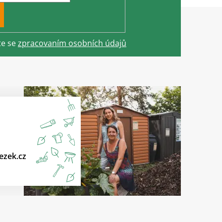
te se
zpracovaním osobních údajů
ezek.cz