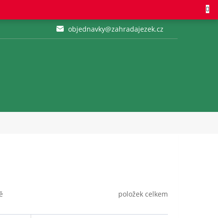
objednavky@zahradajezek.cz
položek celkem
ě