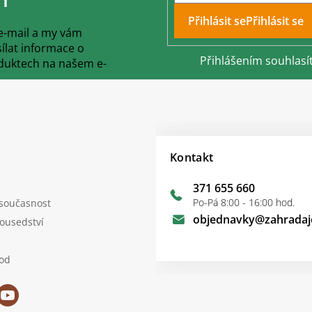
Přihlásit se
 e-mail a my vám
lat informace o
Přihlášením souhlasí
duktech na našem e-
Kontakt
371 655 660
Po-Pá 8:00 - 16:00 hod.
 současnost
objednavky
@
zahradaj
sousedství
od