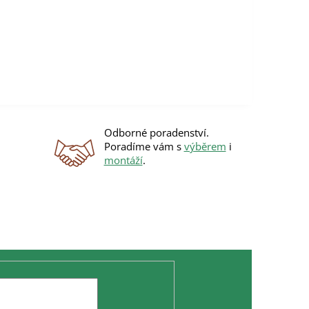
Délka...
Odborné poradenství.
Poradíme vám s
výběrem
i
montáží
.