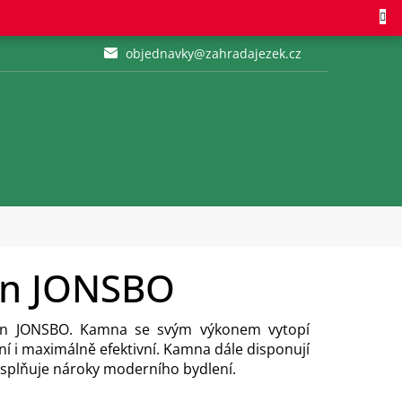
objednavky@zahradajezek.cz
hn JONSBO
en JONSBO. Kamna se svým výkonem vytopí
ní i maximálně efektivní. Kamna dále disponují
ž splňuje nároky moderního bydlení.