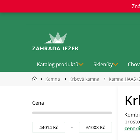
Přejít
Zná
na
obsah
Katalog produktů
Skleníky
Chov
Kamna
Krbová kamna
Kamna HAAS+
P
Kr
o
s
Cena
t
Kombi
r
prosto
a
44014
Kč
61008
Kč
centr
n
n