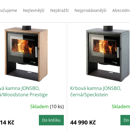
ručujeme
Nejlevnější
Nejdražší
Nejprodávanější
Abecedn
vá kamna JONSBO,
Krbová kamna JONSBO,
á/Woodstone Prestige
černá/Speckstein
Skladem
(10 ks)
Sklade
Do košíku
Do 
014 Kč
44 990 Kč