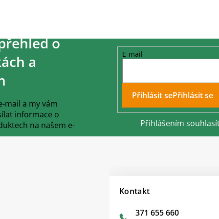
přehled o
E-mail
ách a
h
Přihlásit se
 e-mail a my vám
lat informace o
Přihlášením souhlasí
duktech na našem e-
Kontakt
371 655 660