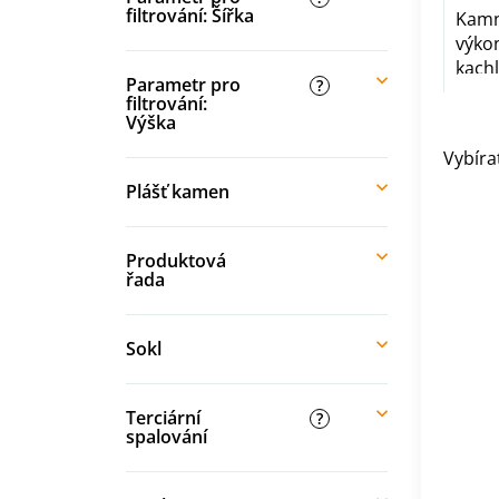
filtrování: Šířka
Kamn
výko
kach
Parametr pro
?
filtrování:
Výška
Vybíra
Plášť kamen
Produktová
řada
Sokl
Terciární
?
spalování