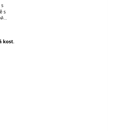
 s
ě s
ě...
á kost
.