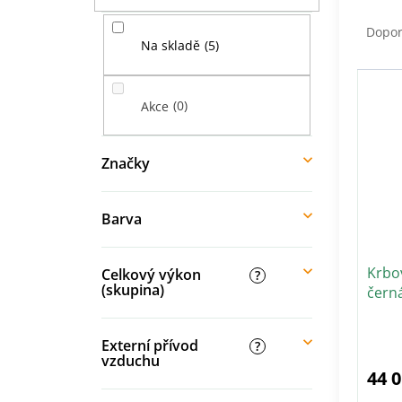
Ř
í
a
p
Dopo
5
z
Na skladě
a
e
n
V
n
e
ý
í
0
Akce
l
p
p
i
r
s
Značky
o
p
d
r
u
o
Barva
k
d
t
u
ů
Krbo
k
Celkový výkon
?
(skupina)
čern
t
ů
Externí přívod
?
vzduchu
44 