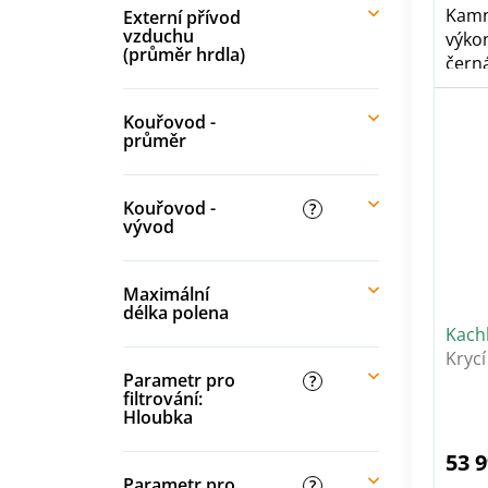
Kamn
Externí přívod
vzduchu
výko
(průměr hrdla)
černá
Variab
Kouřovod -
průměr
Kouřovod -
?
vývod
Maximální
délka polena
Kach
Krycí
Parametr pro
kouř
?
filtrování:
Hloubka
53 
Parametr pro
?