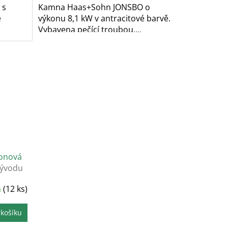
 s
Kamna Haas+Sohn JONSBO o
ě
výkonu 8,1 kW v antracitové barvě.
Vybavena pečící troubou....
lonová
vývodu
m
(12 ks)
 košíku