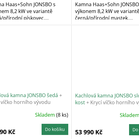
a Haas+Sohn JONSBO s
Kamna Haas+Sohn JONSBO
nem 8,2 kW ve variantě
výkonem 8,2 kW ve variant
/přírodní pískovec.
černá/přírodní mastek.
ilní...
Variabilní...
lová kamna JONSBO šedá
+
Kachlová kamna JONSBO s
 víčko horního vývodu
kost
+ Krycí víčko horního 
ovodu
kouřovodu
Skladem
(8 ks)
Sklade
Do košíku
Do
990 Kč
53 990 Kč