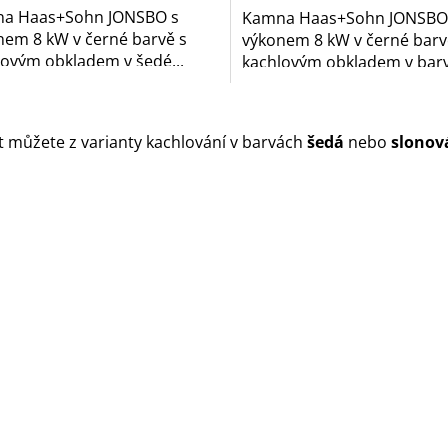
a Haas+Sohn JONSBO s
Kamna Haas+Sohn JONSBO
nem 8 kW v černé barvě s
výkonem 8 kW v černé barv
lovým obkladem v šedé...
kachlovým obkladem v barv
O
v
t můžete z varianty kachlování v barvách
šedá
nebo
slonov
l
á
d
a
c
í
p
r
v
k
y
v
ý
p
i
s