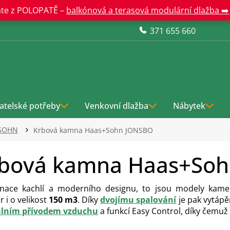
te z POLOPATĚ –
balkónová a terasová modulární dlažba ➡️
371 655 660
atelské potřeby
Venkovní dlažba
Nábytek
SOHN
Krbová kamna Haas+Sohn JONSBO
bová kamna Haas+So
nace kachlí a moderního designu, to jsou modely kam
r i o velikost
150 m3
. Díky
dvojímu spalování
je pak vytápě
álním přívodem vzduchu
a funkcí Easy Control, díky čemu