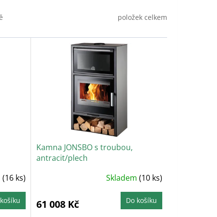
položek celkem
ě
Kamna JONSBO s troubou,
antracit/plech
m
(16 ks)
Skladem
(10 ks)
košíku
Do košíku
61 008 Kč