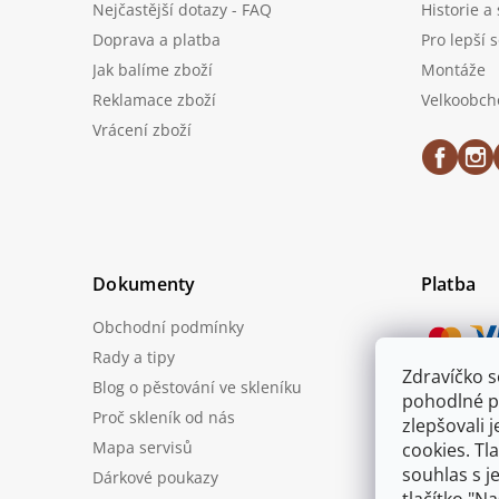
Nejčastější dotazy - FAQ
Historie a
Doprava a platba
Pro lepší 
Jak balíme zboží
Montáže
Reklamace zboží
Velkoobch
Vrácení zboží
Dokumenty
Platba
Obchodní podmínky
Rady a tipy
Zdravíčko 
Blog o pěstování ve skleníku
Možnost
pohodlné p
Proč skleník od nás
zlepšovali 
Mapa servisů
cookies. Tl
souhlas s j
Dárkové poukazy