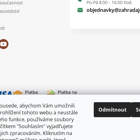
Po-Pá 8:00 - 16:00 hod.
 současnost
objednavky
@
zahradaj
sousedství
od
sousede, abychom Vám umožnili
i dopravy
Odmítnout
S
rohlížení tohoto webu a neustále
jeho funkce, používáme soubory
ačítkem "Souhlasím" vyjadřujete
ejich zpracováním. Kliknutím na