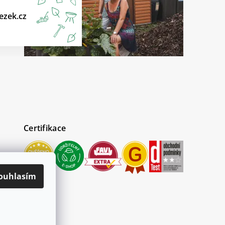
ezek.cz
Certifikace
ouhlasím