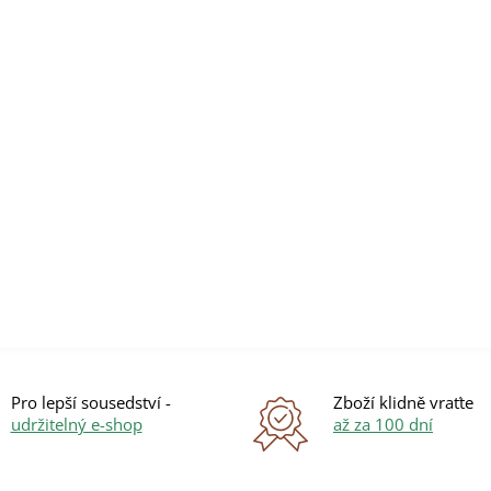
u
Pro lepší sousedství -
Zboží klidně vraťte
udržitelný e-shop
až za 100 dní