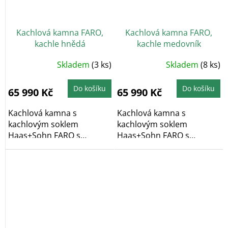
Kachlová kamna FARO,
Kachlová kamna FARO,
kachle hnědá
kachle medovník
Skladem
(3 ks)
Skladem
(8 ks)
Do košíku
Do košíku
65 990 Kč
65 990 Kč
Kachlová kamna s
Kachlová kamna s
kachlovým soklem
kachlovým soklem
Haas+Sohn FARO s
Haas+Sohn FARO s
výkonem 6,3 kW ve
výkonem 6,3 kW ve
variantě...
variantě...