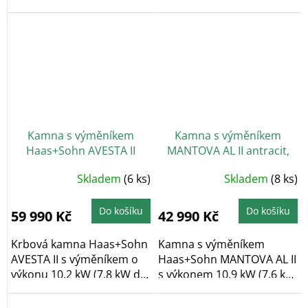
vody/4,8 kW do...
vody/4,8 kW do...
Kamna s výměníkem
Kamna s výměníkem
Haas+Sohn AVESTA II
MANTOVA AL II antracit,
černá/Woodstone Prestige
stříbrná dvířka
Skladem
(6 ks)
Skladem
(8 ks)
Do košíku
Do košíku
59 990 Kč
42 990 Kč
Krbová kamna Haas+Sohn
Kamna s výměníkem
AVESTA II s výměníkem o
Haas+Sohn MANTOVA AL II
výkonu 10,2 kW (7,8 kW do
s výkonem 10,9 kW (7,6 kW
vody/2,4 kW do...
do vody/3,3 kW do...