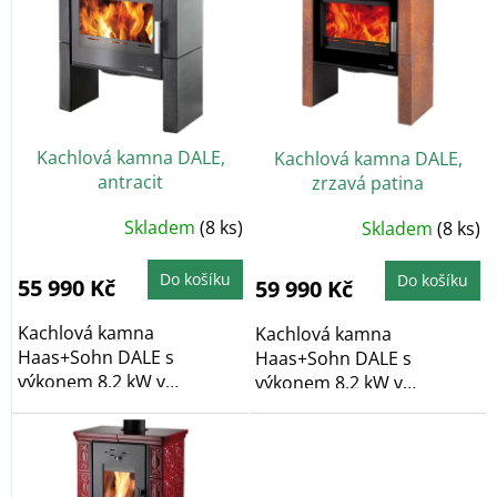
p
i
s
p
r
o
Kachlová kamna DALE,
Kachlová kamna DALE,
d
antracit
zrzavá patina
u
k
Skladem
(8 ks)
Skladem
(8 ks)
t
ů
Do košíku
Do košíku
55 990 Kč
59 990 Kč
Kachlová kamna
Kachlová kamna
Haas+Sohn DALE s
Haas+Sohn DALE s
výkonem 8,2 kW v
výkonem 8,2 kW v
antracitové barvě s šedým
antracitové barvě s
metalickým...
obkladem v barvě...