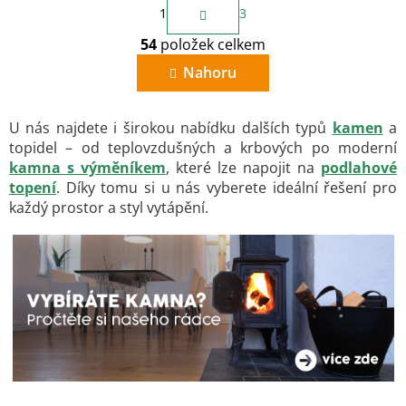
S
1
3
t
O
r
54
položek celkem
v
á
n
l
Nahoru
k
á
o
d
v
a
á
U nás najdete i širokou nabídku dalších typů
kamen
a
c
n
topidel – od teplovzdušných a krbových po moderní
í
í
kamna s výměníkem
, které lze napojit na
podlahové
p
r
topení
. Díky tomu si u nás vyberete ideální řešení pro
v
každý prostor a styl vytápění.
k
y
v
ý
p
i
s
u