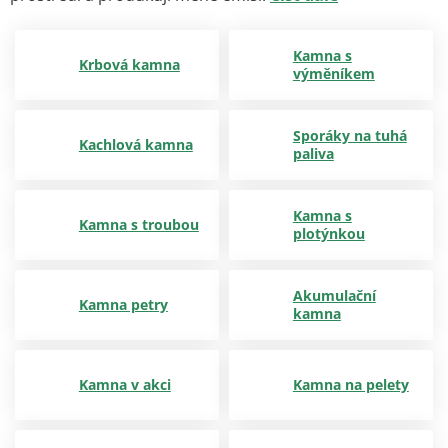
Kamna s
Krbová kamna
výměníkem
Sporáky na tuhá
Kachlová kamna
paliva
Kamna s
Kamna s troubou
plotýnkou
Akumulační
Kamna petry
kamna
Kamna v akci
Kamna na pelety