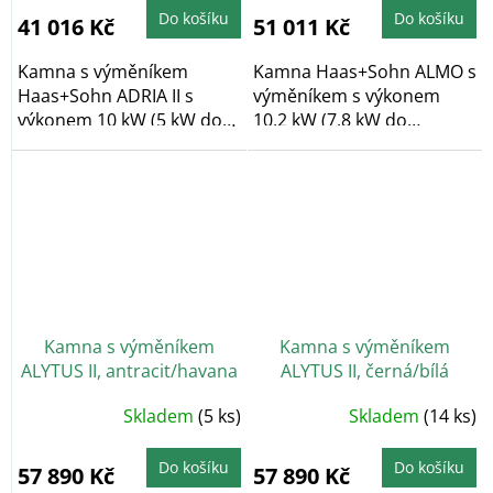
Do košíku
Do košíku
41 016 Kč
51 011 Kč
Kamna s výměníkem
Kamna Haas+Sohn ALMO s
Haas+Sohn ADRIA II s
výměníkem s výkonem
výkonem 10 kW (5 kW do
10,2 kW (7,8 kW do
vody/5 kW do vzduchu) v...
vody/2,4 kW do
prostoru)...
Kamna s výměníkem
Kamna s výměníkem
ALYTUS II, antracit/havana
ALYTUS II, černá/bílá
Skladem
(5 ks)
Skladem
(14 ks)
Do košíku
Do košíku
57 890 Kč
57 890 Kč