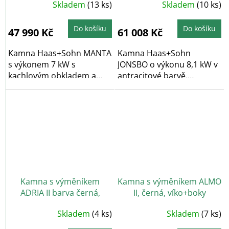
Skladem
(13 ks)
Skladem
(10 ks)
Do košíku
Do košíku
47 990 Kč
61 008 Kč
Kamna Haas+Sohn MANTA
Kamna Haas+Sohn
s výkonem 7 kW s
JONSBO o výkonu 8,1 kW v
kachlovým obkladem a
antracitové barvě.
víkem v hnědé barvě....
Vybavena pečící troubou....
Kamna s výměníkem
Kamna s výměníkem ALMO
ADRIA II barva černá,
II, černá, víko+boky
béžová dlažba, zlaté
plechové
Skladem
(4 ks)
Skladem
(7 ks)
kování