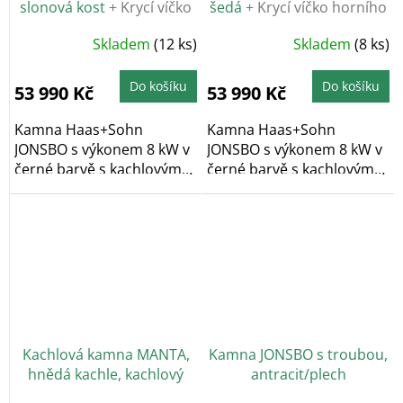
slonová kost
+ Krycí víčko
šedá
+ Krycí víčko horního
horního vývodu
vývodu kouřovodu
Skladem
(12 ks)
Skladem
(8 ks)
kouřovodu
Do košíku
Do košíku
53 990 Kč
53 990 Kč
Kamna Haas+Sohn
Kamna Haas+Sohn
JONSBO s výkonem 8 kW v
JONSBO s výkonem 8 kW v
černé barvě s kachlovým
černé barvě s kachlovým
obkladem v barvě...
obkladem v šedé...
Kachlová kamna MANTA,
Kamna JONSBO s troubou,
hnědá kachle, kachlový
antracit/plech
top+sokl