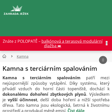
Přejít
na
CZK
obsah
Znáte z POLOPATĚ –
balkónová a terasová modulární
dlažba ➡️
Kamna
Kamna s terciárním spalováním
Kamna s terciárním spalováním
patří mezi
nejúspornější způsoby vytápění. Díky systému, který
přivádí vzduch do horní části topeniště, dochází k
dokonalému dohoření zbytkových plynů
. Výsledkem
je
vyšší účinnost
, delší doba hoření a nižší spotřeba
dřeva. Tato kamna jsou ekologická, šetrná k životnímu
prostředí a produkují méně emisí.
Číst dále