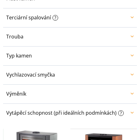
Terciární spalování
?
Trouba
Typ kamen
Vychlazovací smyčka
Výměník
Vytápěcí schopnost (při ideálních podmínkách)
?
V
ý