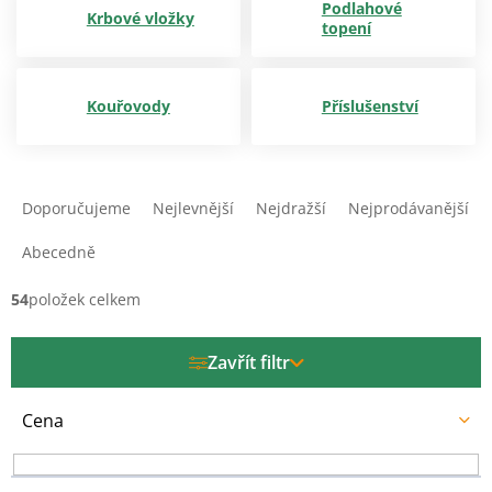
Podlahové
Krbové vložky
topení
Kouřovody
Příslušenství
Ř
a
Doporučujeme
Nejlevnější
Nejdražší
Nejprodávanější
z
e
Abecedně
n
í
54
položek celkem
p
r
Zavřít filtr
o
d
u
Cena
k
t