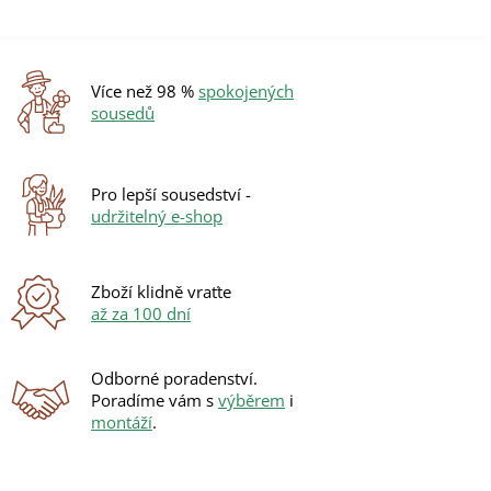
Více než 98 %
spokojených
sousedů
Pro lepší sousedství -
udržitelný e-shop
Zboží klidně vraťte
až za 100 dní
Odborné poradenství.
Poradíme vám s
výběrem
i
montáží
.