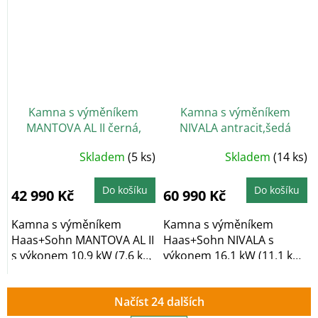
Kamna s výměníkem
Kamna s výměníkem
MANTOVA AL II černá,
NIVALA antracit,šedá
béžová dlažba
dlažba, chromové kování
Skladem
(5 ks)
Skladem
(14 ks)
Do košíku
Do košíku
42 990 Kč
60 990 Kč
Kamna s výměníkem
Kamna s výměníkem
Haas+Sohn MANTOVA AL II
Haas+Sohn NIVALA s
s výkonem 10,9 kW (7,6 kW
výkonem 16,1 kW (11,1 kW
do vody/3,3 kW do...
do vody/5 kW do
vzduchu)...
Načíst 24 dalších