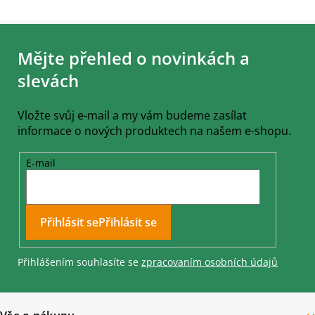
Z
á
Mějte přehled o novinkách a
p
a
slevách
t
í
Vložte svůj e-mail a my vám budeme zasílat
informace o nových produktech na našem e-shopu.
E-mail
Přihlásit se
Přihlášením souhlasíte se
zpracovaním osobních údajů