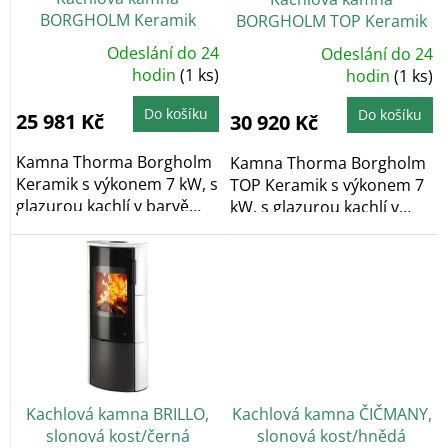
d
BORGHOLM Keramik
BORGHOLM TOP Keramik
u
slonová kost
slonová kost
k
Odeslání do 24
Odeslání do 24
Průměrné
Průměrné
t
hodnocení
hodin
(1 ks)
hodnocení
hodin
(1 ks)
produktu
produktu
ů
je
je
5,0
5,0
Do košíku
Do košíku
25 981 Kč
30 920 Kč
z
z
5
5
hvězdiček.
hvězdiček.
Kamna Thorma Borgholm
Kamna Thorma Borgholm
Keramik s výkonem 7 kW, s
TOP Keramik s výkonem 7
glazurou kachlí v barvě
kW, s glazurou kachlí v
slonová....
barvě slonová...
Kachlová kamna BRILLO,
Kachlová kamna ČIČMANY,
slonová kost/černá
slonová kost/hnědá