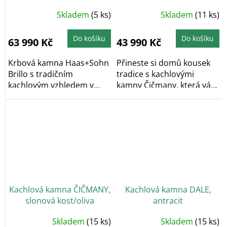
Skladem
(5 ks)
Skladem
(11 ks)
Do košíku
Do košíku
63 990 Kč
43 990 Kč
Krbová kamna Haas+Sohn
Přineste si domů kousek
Brillo s tradičním
tradice s kachlovými
kachlovým vzhledem v
kamny Čičmany, která vás
elegantním až
okouzlí svým...
nadčasovém...
Kachlová kamna ČIČMANY,
Kachlová kamna DALE,
slonová kost/oliva
antracit
Průměrné
Skladem
(15 ks)
Skladem
(15 ks)