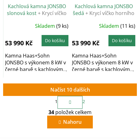
Kachlová kamna JONSBO
Kachlová kamna JONSBO
slonová kost
+ Krycí víčko
šedá
+ Krycí víčko horního
horního vývodu
vývodu kouřovodu
Skladem
(9 ks)
Skladem
(11 ks)
kouřovodu
Do košíku
Do košíku
53 990 Kč
53 990 Kč
Kamna Haas+Sohn
Kamna Haas+Sohn
JONSBO s výkonem 8 kW v
JONSBO s výkonem 8 kW v
černé barvě s kachlovým
černé barvě s kachlovým
obkladem v barvě...
obkladem v šedé...
Načíst 10 dalších
S
1
2
t
O
r
34
položek celkem
v
á
n
l
Nahoru
k
á
o
d
v
a