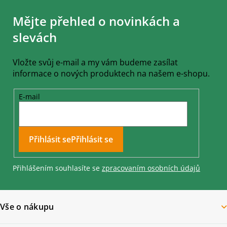
á
Mějte přehled o novinkách a
p
a
slevách
t
í
Vložte svůj e-mail a my vám budeme zasílat
informace o nových produktech na našem e-shopu.
E-mail
Přihlásit se
Přihlášením souhlasíte se
zpracovaním osobních údajů
Vše o nákupu