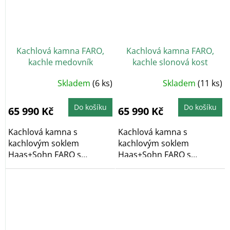
Kachlová kamna FARO,
Kachlová kamna FARO,
kachle medovník
kachle slonová kost
Skladem
(6 ks)
Skladem
(11 ks)
Do košíku
Do košíku
65 990 Kč
65 990 Kč
Kachlová kamna s
Kachlová kamna s
kachlovým soklem
kachlovým soklem
Haas+Sohn FARO s
Haas+Sohn FARO s
výkonem 6,3 kW ve
výkonem 6,3 kW ve
variantě...
variantě...