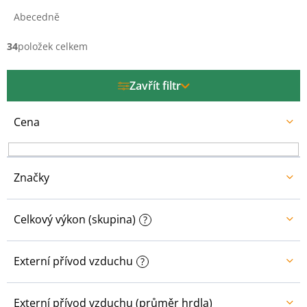
z
e
Abecedně
n
í
34
položek celkem
p
r
Zavřít filtr
o
d
u
Cena
k
t
ů
Značky
Celkový výkon (skupina)
?
Externí přívod vzduchu
?
Externí přívod vzduchu (průměr hrdla)