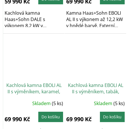
59 990 Kč
69 990 Kč
Kachlová kamna
Kamna Haas+Sohn EBOLI
Haas+Sohn DALE s
AL II s výkonem až 12,2 kW
výkonem 8,2 kW v
v hnědé barvě. Externí
antracitové barvě s
přívod...
obkladem v barvě...
Kachlová kamna EBOLI AL
Kachlová kamna EBOLI AL
II s výměníkem, karamel,
II s výměníkem, tabák,
černý podstavec
černý podstavec,
Skladem
(5 ks)
Skladem
(5 ks)
vychlazovací smyčka
Do košíku
Do košíku
69 990 Kč
69 990 Kč