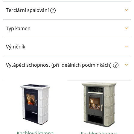
Terciární spalování
?
Typ kamen
Výměník
Vytápěcí schopnost (při ideálních podmínkách)
?
V
ý
p
i
s
p
r
o
Kachlová kamna
Kachlová kamna