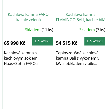
Kachlová kamna FARO,
Kachlová kamna
kachle zelená
FLAMINGO BALI, kachle bílá
Skladem
(11 ks)
Skladem
(7 ks)
Do košíku
Do košíku
65 990 Kč
54 515 Kč
Kachlová kamna s
Teplovzdušná kachlová
kachlovým soklem
kamna Bali s výkonem 9
Haas+Sohn FARO s
kW s obkladem v bílé
výkonem 6,3 kW ve
barvě. Vytápěcí...
variantě...