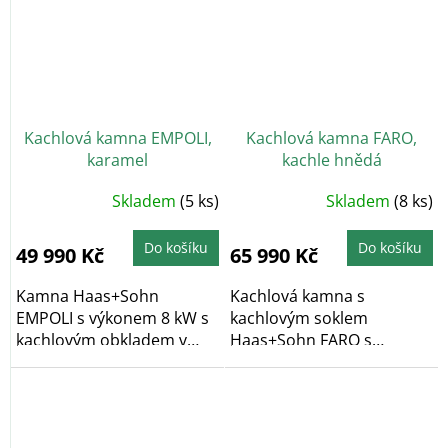
Kachlová kamna EMPOLI,
Kachlová kamna FARO,
karamel
kachle hnědá
Skladem
(5 ks)
Skladem
(8 ks)
Do košíku
Do košíku
49 990 Kč
65 990 Kč
Kamna Haas+Sohn
Kachlová kamna s
EMPOLI s výkonem 8 kW s
kachlovým soklem
kachlovým obkladem v
Haas+Sohn FARO s
klasickém dekoru v...
výkonem 6,3 kW ve
variantě...