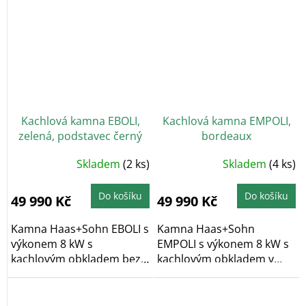
Kachlová kamna EBOLI,
Kachlová kamna EMPOLI,
zelená, podstavec černý
bordeaux
Skladem
(2 ks)
Skladem
(4 ks)
Do košíku
Do košíku
49 990 Kč
49 990 Kč
Kamna Haas+Sohn EBOLI s
Kamna Haas+Sohn
výkonem 8 kW s
EMPOLI s výkonem 8 kW s
kachlovým obkladem bez
kachlovým obkladem v
dekoru v barvě...
klasickém dekoru v
bordové...