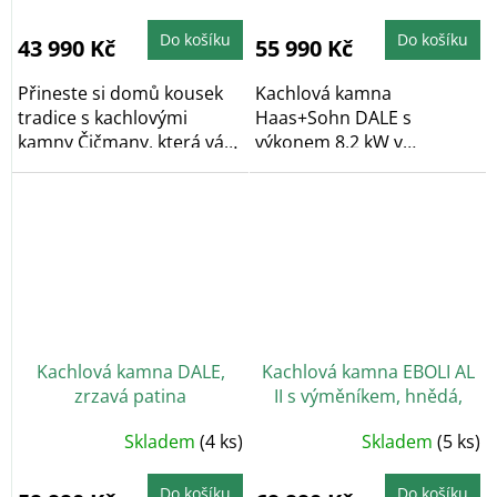
hodnocení
produktu
je
5,0
Do košíku
Do košíku
43 990 Kč
55 990 Kč
z
5
hvězdiček.
Přineste si domů kousek
Kachlová kamna
tradice s kachlovými
Haas+Sohn DALE s
kamny Čičmany, která vás
výkonem 8,2 kW v
okouzlí svým...
antracitové barvě s šedým
metalickým...
Kachlová kamna DALE,
Kachlová kamna EBOLI AL
zrzavá patina
II s výměníkem, hnědá,
černý podstavec
Skladem
(4 ks)
Skladem
(5 ks)
Do košíku
Do košíku