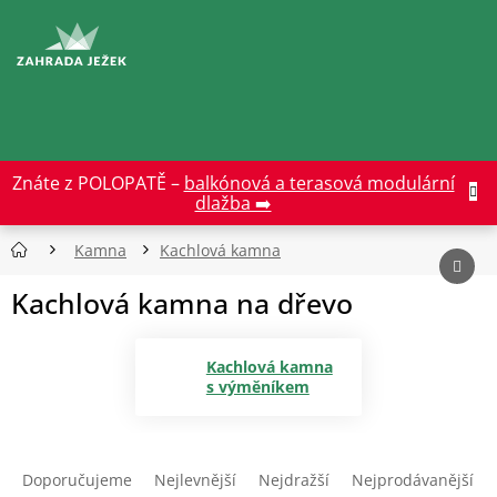
Přejít
na
CZK
obsah
Znáte z POLOPATĚ –
balkónová a terasová modulární
dlažba ➡️
Kamna
Kachlová kamna
Kachlová kamna na dřevo
Kachlová kamna
s výměníkem
Ř
a
Doporučujeme
Nejlevnější
Nejdražší
Nejprodávanější