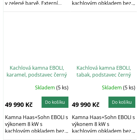
v zelené barvě. Externí
kachlovým obkladem bez
přívod...
dekoru v hnědé...
Kachlová kamna EBOLI,
Kachlová kamna EBOLI,
karamel, podstavec černý
tabak, podstavec černý
Skladem
(5 ks)
Skladem
(5 ks)
Do košíku
Do košíku
49 990 Kč
49 990 Kč
Kamna Haas+Sohn EBOLI s
Kamna Haas+Sohn EBOLI s
výkonem 8 kW s
výkonem 8 kW s
kachlovým obkladem bez
kachlovým obkladem bez
dekoru v barvě...
dekoru v barvě...