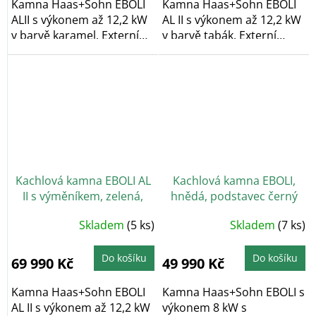
Kamna Haas+Sohn EBOLI
Kamna Haas+Sohn EBOLI
ALII s výkonem až 12,2 kW
AL II s výkonem až 12,2 kW
v barvě karamel. Externí
v barvě tabák. Externí
přívod...
přívod...
Kachlová kamna EBOLI AL
Kachlová kamna EBOLI,
II s výměníkem, zelená,
hnědá, podstavec černý
černý podstavec
Skladem
(5 ks)
Skladem
(7 ks)
Do košíku
Do košíku
69 990 Kč
49 990 Kč
Kamna Haas+Sohn EBOLI
Kamna Haas+Sohn EBOLI s
AL II s výkonem až 12,2 kW
výkonem 8 kW s