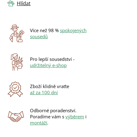
Hlídat
Více než 98 %
spokojených
sousedů
Pro lepší sousedství -
udržitelný e-shop
Zboží klidně vraťte
až za 100 dní
Odborné poradenství.
Poradíme vám s
výběrem
i
montáží
.