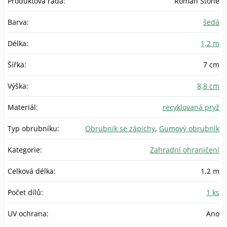
Produktová řada
:
Roman Stone
Barva
:
šedá
Délka
:
1,2 m
Šířka
:
7 cm
Výška
:
8,8 cm
Materiál
:
recyklovaná pryž
Typ obrubníku
:
Obrubník se zápichy
,
Gumový obrubník
Kategorie
:
Zahradní ohraničení
Celková délka
:
1,2 m
Počet dílů
:
1 ks
UV ochrana
:
Ano