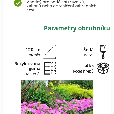
Vhodný pro oddělení trávníků,
záhonů nebo ohraničení zahradních
cest.
Parametry obrubníku
120 cm
Šedá
Rozměr
Barva
Recyklovaná
4 ks
guma
Počet hřebů
Materiál