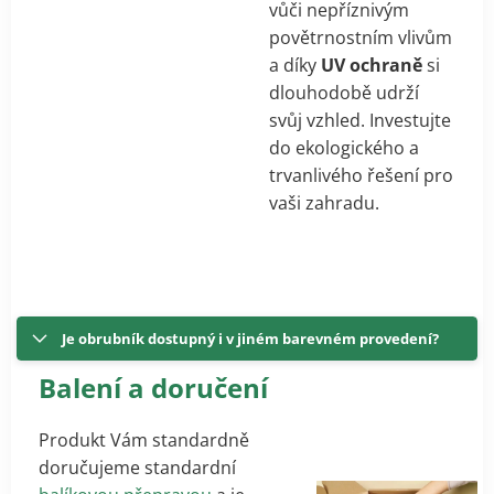
vůči nepříznivým
povětrnostním vlivům
a díky
UV ochraně
si
dlouhodobě udrží
svůj vzhled. Investujte
do ekologického a
trvanlivého řešení pro
vaši zahradu.
Je obrubník dostupný i v jiném barevném provedení?
Balení a doručení
Produkt Vám standardně
doručujeme standardní