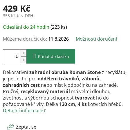
429 Kč
355 Kč bez DPH
Měrná
Odeslání do 24 hodin
(223 ks)
cena:
Můžeme doručit do:
11.8.2026
Možnosti doručení
Přidat do košíku
Dekorativní
zahradní obruba
Roman Stone
z recyklátu,
je perfektní pro
oddělení trávníků, záhonů,
zahradních cest
nebo míst k odpočinku na zahradě.
Pružný,
recyklovaný materiál
má velmi dlouhou
životnost a výbornou schopnost
tvarovat
ho do
požadované křivky. Délka
120 cm, 4 ks
kotvících hřebů.
Detailní informace
Zeptat se