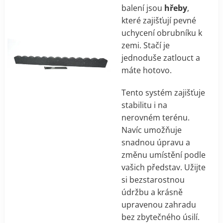
balení jsou
hřeby
,
které zajišťují pevné
uchycení obrubníku k
zemi. Stačí je
jednoduše zatlouct a
máte hotovo.
Tento systém zajišťuje
stabilitu i na
nerovném terénu.
Navíc umožňuje
snadnou úpravu a
změnu umístění podle
vašich představ. Užijte
si bezstarostnou
údržbu a krásně
upravenou zahradu
bez zbytečného úsilí.