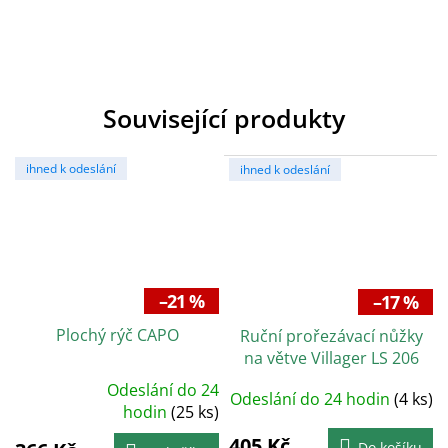
Související produkty
ihned k odeslání
ihned k odeslání
–21 %
–17 %
Plochý rýč CAPO
Ruční prořezávací nůžky
na větve Villager LS 206
Odeslání do 24
Odeslání do 24 hodin
(4 ks)
Průměrné
hodnocení
hodin
(25 ks)
produktu
je
405 Kč
5,0
Do košíku