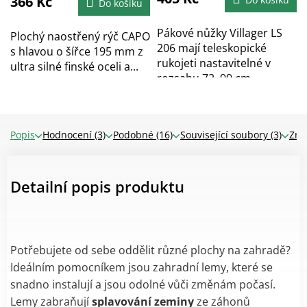
366 Kč
Do košíku
z
5
hvězdiček.
Pákové nůžky Villager LS
Plochý naostřený rýč CAPO
206 mají teleskopické
s hlavou o šířce 195 mm z
rukojeti nastavitelné v
ultra silné finské oceli a...
rozsahu 72–99 cm...
Popis
Hodnocení (3)
Podobné (16)
Související soubory (3)
Zna
Detailní popis produktu
Potřebujete od sebe oddělit různé plochy na zahradě?
Ideálním pomocníkem jsou zahradní lemy, které se
snadno instalují a jsou odolné vůči změnám počasí.
Lemy zabraňují
splavování zeminy
ze záhonů