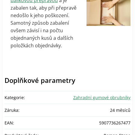
balíkovou přepravou
a je
zabalen tak, aby při přepravě
nedošlo k jeho poškození.
Samotný způsob zabalení
ovšem závisí i na počtu
objednaných kusů a dalších
položkách objednávky.
Doplňkové parametry
Kategorie
:
Zahradní gumové obrubníky
Záruka
:
24 měsíců
EAN
:
5907736267477