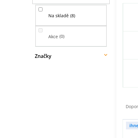
í
p
8
Na skladě
a
n
e
0
Akce
l
Značky
Ř
a
Dopo
z
e
V
n
ihn
ý
í
p