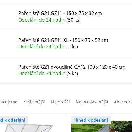
Pařeniště G21 GZ11 - 150 x 75 x 32 cm
Odeslání do 24 hodin
(50 ks)
Pařeniště G21 GZ11 XL - 150 x 75 x 52 cm
Odeslání do 24 hodin
(2 ks)
Pařeniště G21 dvoudílné GA12 100 x 120 x 40 cm
Odeslání do 24 hodin
(9 ks)
ručujeme
Nejlevnější
Nejdražší
Nejprodávanější
Abecedn
ed k odeslání
ihned k odeslání