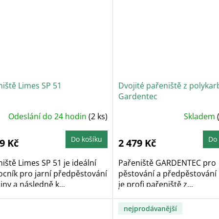
niště Limes SP 51
Dvojité pařeniště z polyka
Gardentec
Průměrné
Odeslání do 24 hodin
(2 ks)
Skladem
hodnocení
produktu
je
5,0
Do košíku
Do 
9 Kč
2 479 Kč
z
5
hvězdiček.
iště Limes SP 51 je ideální
Pařeniště GARDENTEC pro
cník pro jarní předpěstování
pěstování a předpěstování 
iny a následně k...
je profi pařeniště z...
nejprodávanější