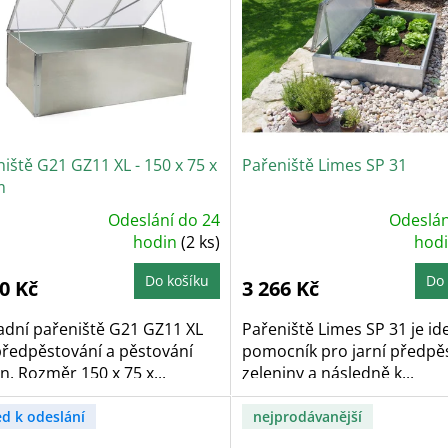
iště G21 GZ11 XL - 150 x 75 x
Pařeniště Limes SP 31
m
Odeslání do 24
Odeslán
ůměrné
Průměrné
dnocení
hodin
(2 ks)
hodnocení
hod
oduktu
produktu
je
5,0
Do košíku
Do 
0 Kč
3 266 Kč
z
5
zdiček.
hvězdiček.
adní pařeniště G21 GZ11 XL
Pařeniště Limes SP 31 je id
předpěstování a pěstování
pomocník pro jarní předpě
in. Rozměr 150 x 75 x...
zeleniny a následně k...
ed k odeslání
nejprodávanější