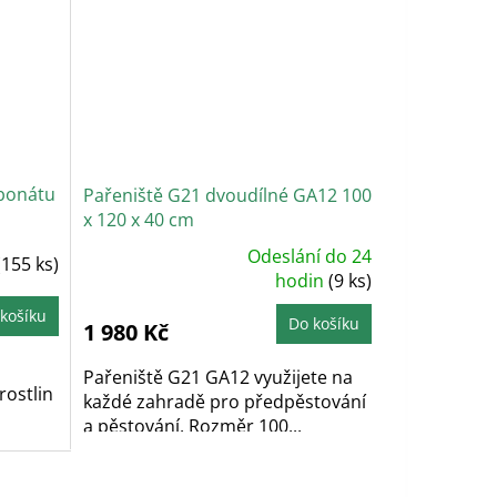
rbonátu
Pařeniště G21 dvoudílné GA12 100
x 120 x 40 cm
Odeslání do 24
(155 ks)
Průměrné
hodnocení
hodin
(9 ks)
produktu
je
košíku
4,6
Do košíku
1 980 Kč
z
5
hvězdiček.
Pařeniště G21 GA12 využijete na
rostlin
každé zahradě pro předpěstování
a pěstování. Rozměr 100...