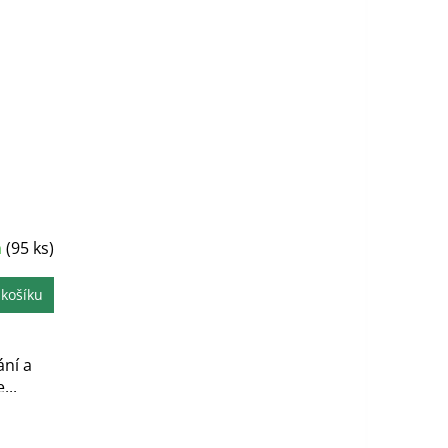
m
(95 ks)
 košíku
ní a
...