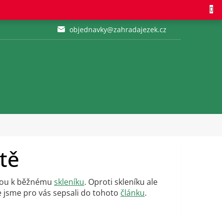
objednavky@zahradajezek.cz
tě
ivou k běžnému
skleníku
. Oproti skleníku ale
e jsme pro vás sepsali do tohoto
článku
.