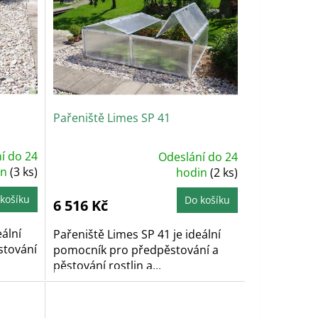
Pařeniště Limes SP 41
í do 24
Odeslání do 24
Průměrné
in
(3 ks)
hodnocení
hodin
(2 ks)
produktu
je
4,9
košíku
Do košíku
6 516 Kč
z
5
hvězdiček.
eální
Pařeniště Limes SP 41 je ideální
stování
pomocník pro předpěstování a
pěstování rostlin a...