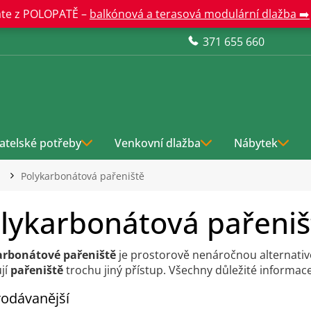
te z POLOPATĚ –
balkónová a terasová modulární dlažba ➡️
371 655 660
atelské potřeby
Venkovní dlažba
Nábytek
Polykarbonátová pařeniště
lykarbonátová pařeniš
arbonátové pařeniště
je prostorově nenáročnou alternat
jí
pařeniště
trochu jiný přístup. Všechny důležité informac
odávanější