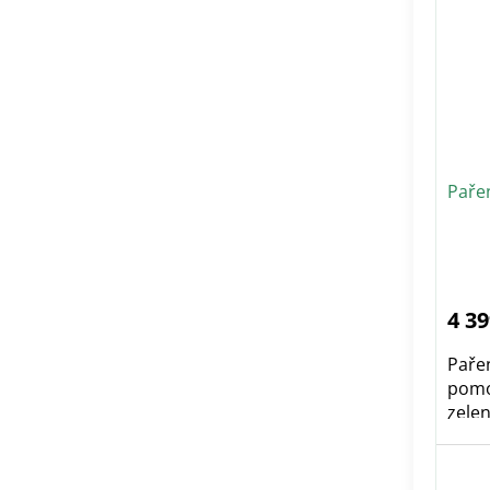
Paře
4 39
Pařen
pomo
zelen