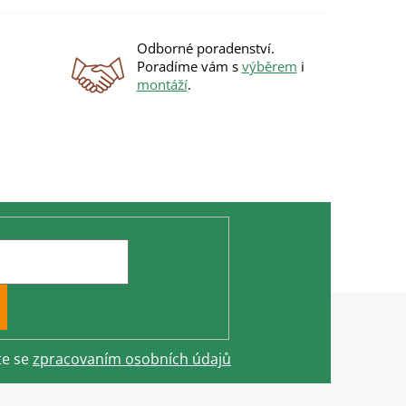
Odborné poradenství.
Poradíme vám s
výběrem
i
montáží
.
te se
zpracovaním osobních údajů