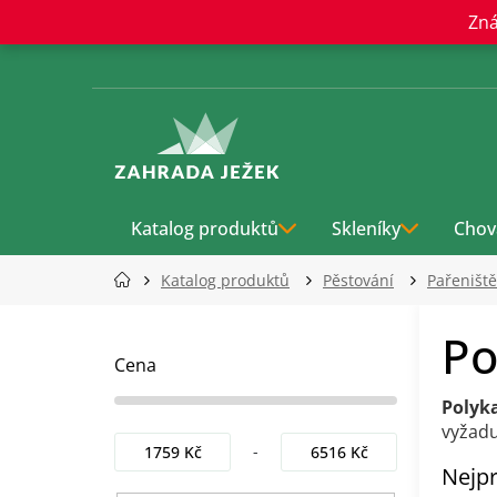
Přejít
Zná
na
obsah
Katalog produktů
Skleníky
Chov
Katalog produktů
Pěstování
Pařeniště
P
Po
o
s
Cena
t
Polyk
r
vyžadu
a
1759
Kč
6516
Kč
n
Nejpr
n