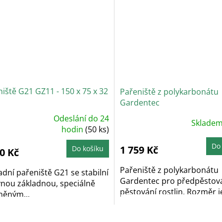
iště G21 GZ11 - 150 x 75 x 32
Pařeniště z polykarbonátu
Gardentec
Odeslání do 24
Průměrné
Sklade
ůměrné
hodnocení
dnocení
hodin
(50 ks)
produktu
oduktu
je
5,0
Do
1 759 Kč
Do košíku
0 Kč
z
5
hvězdiček.
zdiček.
Pařeniště z polykarbonátu
dní pařeniště G21 se stabilní
Gardentec pro předpěstová
vnou základnou, speciálně
pěstování rostlin. Rozměr je
něným...
O