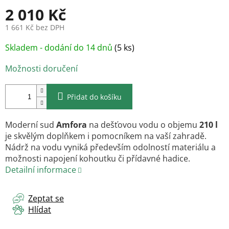
2 010 Kč
1 661 Kč bez DPH
Měrná
Skladem - dodání do 14 dnů
(5 ks)
cena:
Možnosti doručení
Přidat do košíku
Moderní sud
Amfora
na dešťovou vodu o objemu
210 l
je skvělým doplňkem i pomocníkem na vaší zahradě.
Nádrž na vodu vyniká především odolností materiálu a
možnosti napojení kohoutku či přídavné hadice.
Detailní informace
Zeptat se
Hlídat