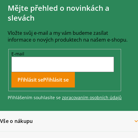
á
Mějte přehled o novinkách a
p
a
slevách
t
í
Vložte svůj e-mail a my vám budeme zasílat
informace o nových produktech na našem e-shopu.
E-mail
Přihlásit se
Přihlášením souhlasíte se
zpracovaním osobních údajů
Vše o nákupu