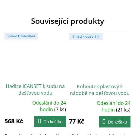
Související produkty
ihned k odeslání
ihned k odeslání
Hadice ICANSET k sudu na
Kohoutek plastový k
dešťovou vodu
nádobě na dešťovou vodu
CANTAP1
Odeslání do 24
Odeslání do 24
Průměrné
Průměrné
hodnocení
hodin
(7 ks)
hodnocení
hodin
(21 ks)
produktu
produktu
je
je
568 Kč
5,0
77 Kč
5,0
Do košíku
Do košíku
z
z
5
5
hvězdiček.
hvězdiček.