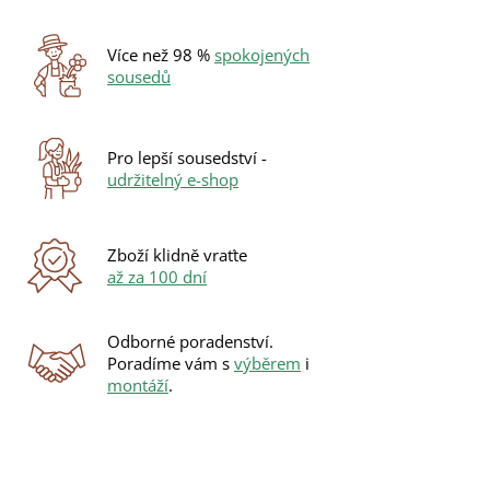
Více než 98 %
spokojených
sousedů
Pro lepší sousedství -
udržitelný e-shop
Zboží klidně vraťte
až za 100 dní
Odborné poradenství.
Poradíme vám s
výběrem
i
montáží
.