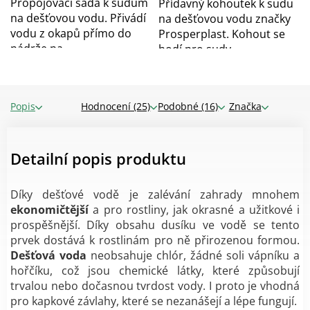
Propojovací sada k sudům
Přídavný kohoutek k sudu
na dešťovou vodu. Přivádí
na dešťovou vodu značky
vodu z okapů přímo do
Prosperplast. Kohout se
nádrže na...
hodí pro sudy...
Popis
Hodnocení (25)
Podobné (16)
Značka
Detailní popis produktu
Díky dešťové vodě je zalévání zahrady mnohem
ekonomičtější
a pro rostliny, jak okrasné a užitkové i
prospěšnější. Díky obsahu dusíku ve vodě se tento
prvek dostává k rostlinám pro ně přirozenou formou.
Dešťová voda
neobsahuje chlór, žádné soli vápníku a
hořčíku, což jsou chemické látky, které způsobují
trvalou nebo dočasnou tvrdost vody. I proto je vhodná
pro kapkové závlahy, které se nezanášejí a lépe fungují.