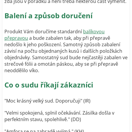
zda jsou v pořádku a není třeba některou část vyměnit.
Balení a způsob doručení
Produkt Vám doručíme standardní
balíkovou
přepravou
a bude zabalen tak, aby při přepravě
nedošlo k jeho poškození. Samotný způsob zabalení
závisí na počtu objednaných kusů i dalších položkách
objednávky. Samostatný sud bude nejčastěji zabalen ve
strečové fólii a omotán páskou, aby se při přepravě
neoddělilo víko.
Co o sudu říkají zákazníci
"
Moc krásný velký sud. Doporučuji
" (IR)
"
Velmi spokojená, splnil očekávání. Zásilka došla v
perfektním stavu, spolehlivě.
" (DD)
"
Amfora se na zahradě vyjímá.
" (KH)