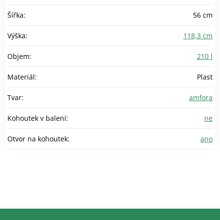
Šířka
:
56 cm
Výška
:
118,3 cm
Objem
:
210 l
Materiál
:
Plast
Tvar
:
amfora
Kohoutek v balení
:
ne
Otvor na kohoutek
:
ano
Z