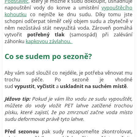
Podstavec,
který je možné k sudu dokoupit, usnadňuje
napouštění vody do konve a umístění
vypouštěcího
kohoutku
co nejníže ke dnu sudu. Díky tomu jste
schopni odčerpat téměř celý objem sudu a zbytečně v
něm nezůstává stát nevyužitá voda. Zároveň pomáhá
vytvořit
potřebný tlak
(samospád) při zalévání
záhonku
kapkovou závlahou.
Co se sudem po sezoně?
Aby vám sud sloužil co nejdéle, je potřeba věnovat mu
trochu péče. Po sezoně je vhodné
sud
vypustit
,
vyčistit
a
uskladnit na suchém místě
.
Jéžovo tip:
Pokud je vám líto vodu ze sudu vypouštět,
můžete do vody vložit PET lahve zatížené trochou
písku, které zajistí, že po zmrznutí začne voda místo
sudu deformovat právě tyto lahve.
Před sezonou
pak sudy nezapomeňte zkontrolovat,