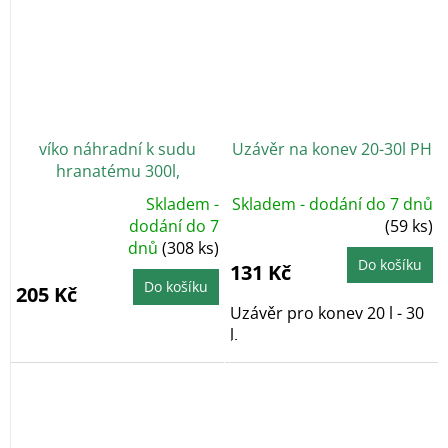
víko náhradní k sudu
Uzávěr na konev 20-30l PH
hranatému 300l,
60,5x80,5cm PH
Skladem -
Skladem - dodání do 7 dnů
Průměrné
dodání do 7
(59 ks)
hodnocení
dnů
(308 ks)
produktu
je
Do košíku
131 Kč
5,0
z
Do košíku
205 Kč
5
hvězdiček.
Uzávěr pro konev 20 l - 30
l.