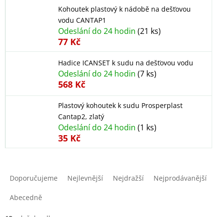
Kohoutek plastový k nádobě na dešťovou
vodu CANTAP1
Odeslání do 24 hodin
(21 ks)
77 Kč
Hadice ICANSET k sudu na dešťovou vodu
Odeslání do 24 hodin
(7 ks)
568 Kč
Plastový kohoutek k sudu Prosperplast
Cantap2, zlatý
Odeslání do 24 hodin
(1 ks)
35 Kč
Ř
a
Doporučujeme
Nejlevnější
Nejdražší
Nejprodávanější
z
e
Abecedně
n