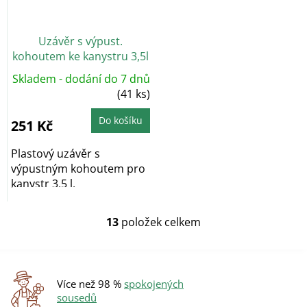
Uzávěr s výpust.
kohoutem ke kanystru 3,5l
PH
Skladem - dodání do 7 dnů
(41 ks)
Do košíku
251 Kč
Plastový uzávěr s
výpustným kohoutem pro
kanystr 3,5 l.
13
položek celkem
O
v
l
á
d
Více než 98 %
spokojených
a
sousedů
c