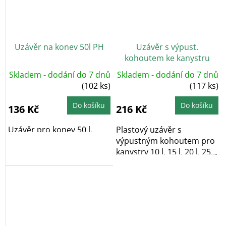
Uzávěr na konev 50l PH
Uzávěr s výpust.
kohoutem ke kanystru
10,15,20,25l a SDH 40,50l
Skladem - dodání do 7 dnů
Skladem - dodání do 7 dnů
PH
(102 ks)
(117 ks)
Do košíku
Do košíku
136 Kč
216 Kč
Uzávěr pro konev 50 l.
Plastový uzávěr s
výpustným kohoutem pro
kanystry 10 l, 15 l, 20 l, 25 l
a pro...