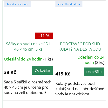
ihned k odeslání
ihned k odeslání
–11 %
Sáčky do sudu na zelí 5 l,
PODSTAVEC POD SUD
40 × 45 cm, 5 ks
KULATÝ NA DEŠŤ.VODU
200L, 300L PH
Odeslání do 24
Odeslání do 24 hodin
(1 ks)
Průměrné
hodnocení
hodin
(2 ks)
produktu
je
Do košíku
5,0
38 Kč
Do košíku
419 Kč
z
5
hvězdiček.
Sada 5 sáčků o rozměrech
Kulatý podstavec pod
40 × 45 cm je určena pro
kulatý sud na sběr dešťové
sudy na zelí o objemu 5 l.
vody je praktickým
Praktické...
doplňkem zahradních...