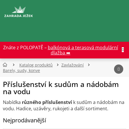
Přejít
na
CZK
obsah
Znáte z POLOPATĚ –
balkónová a terasová modulární
dlažba ➡️
Katalog produktů
Zavlažování
Barely, sudy, konve
Příslušenství k sudům a nádobám
na vodu
Nabídka
různého příslušenství
k sudům a nádobám na
vodu. Hadice, uzávěry, rukojeti a další sortiment.
Nejprodávanější