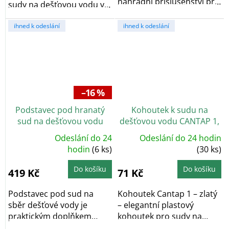
náhradní příslušenství pro
sudy na dešťovou vodu ve
vybrané sudy...
zlatém...
ihned k odeslání
ihned k odeslání
–16 %
Podstavec pod hranatý
Kohoutek k sudu na
sud na dešťovou vodu
dešťovou vodu CANTAP 1,
200–300 l, výška 33 cm
zlatá
Odeslání do 24
Odeslání do 24 hodin
Průměrné
hodnocení
hodin
(6 ks)
(30 ks)
produktu
je
5,0
Do košíku
Do košíku
419 Kč
71 Kč
z
5
hvězdiček.
Podstavec pod sud na
Kohoutek Cantap 1 – zlatý
sběr dešťové vody je
– elegantní plastový
praktickým doplňkem
kohoutek pro sudy na
zahradních sudů....
dešťovou vodu....