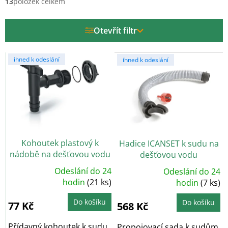
í
13
položek celkem
p
r
Otevřít filtr
o
d
V
u
ihned k odeslání
ihned k odeslání
ý
k
p
t
i
ů
s
p
r
o
Kohoutek plastový k
Hadice ICANSET k sudu na
d
nádobě na dešťovou vodu
dešťovou vodu
u
CANTAP1
k
Odeslání do 24
Odeslání do 24
Průměrné
Průměrné
t
hodnocení
hodin
(21 ks)
hodnocení
hodin
(7 ks)
produktu
produktu
ů
je
je
5,0
5,0
Do košíku
Do košíku
77 Kč
568 Kč
z
z
5
5
hvězdiček.
hvězdiček.
Přídavný kohoutek k sudu
Propojovací sada k sudům