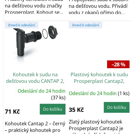
na dešťovou vodu značky
na dešťovou vodu. Přivádí
Prosperplast. Kohout se
vodu z okapů přímo do
hodí pro sudy...
nádrže na...
ihned k odeslání
ihned k odeslání
–28 %
Kohoutek k sudu na
Plastový kohoutek k sudu
dešťovou vodu CANTAP 2,
Prosperplast Cantap2,
černá
zlatý
Odeslání do 24 hodin
Odeslání do 24 hodin
(1 ks)
(37 ks)
Do košíku
35 Kč
Do košíku
71 Kč
Zlatý plastový kohoutek
Kohoutek Cantap 2 – černý
Prosperplast Cantap2 je
– praktický kohoutek pro