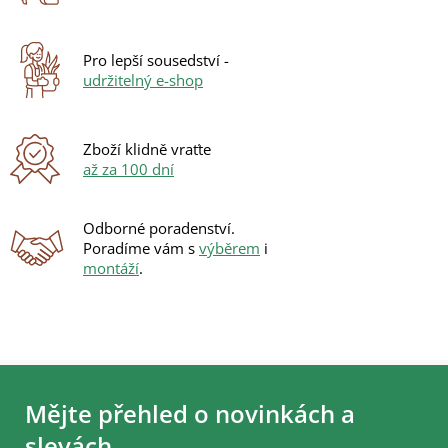
í
p
r
Pro lepší sousedství -
v
udržitelný e-shop
k
y
v
ý
Zboží klidně vraťte
p
až za 100 dní
i
s
u
Odborné poradenství.
Poradíme vám s
výběrem
i
montáží
.
Z
á
Mějte přehled o novinkách a
p
a
slevách