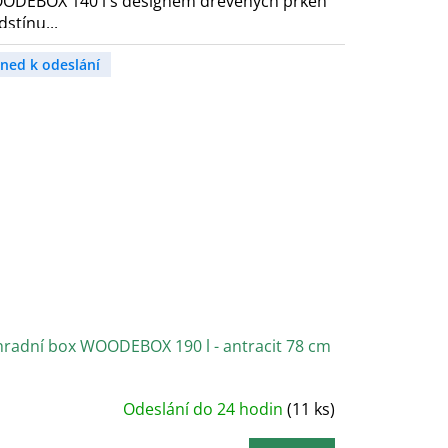
ODEBOX 140 l s designem dřevěných prken
dstínu...
hned k odeslání
hradní box WOODEBOX 190 l - antracit 78 cm
růměrné
Odeslání do 24 hodin
(11 ks)
odnocení
roduktu
e