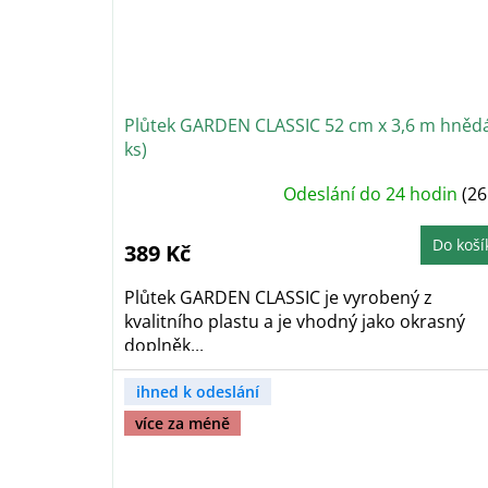
Plůtek GARDEN CLASSIC 52 cm x 3,6 m hnědá
ks)
Průměrné
Odeslání do 24 hodin
(26
hodnocení
produktu
je
4,8
Do koší
389 Kč
z
5
hvězdiček.
Plůtek GARDEN CLASSIC je vyrobený z
kvalitního plastu a je vhodný jako okrasný
doplněk...
ihned k odeslání
více za méně