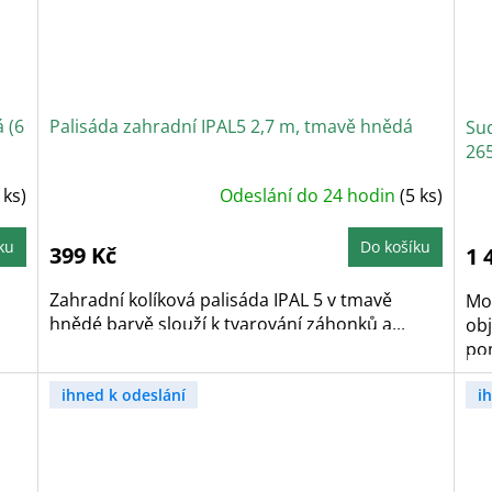
 (6
Palisáda zahradní IPAL5 2,7 m, tmavě hnědá
Su
265
Průměrné
P
 ks)
Odeslání do 24 hodin
(5 ks)
hodnocení
h
produktu
p
je
j
4,9
4
ku
Do košíku
399 Kč
1 
z
z
5
5
hvězdiček.
h
Zahradní kolíková palisáda IPAL 5 v tmavě
Mo
hnědé barvě slouží k tvarování záhonků a...
obj
po
ihned k odeslání
i