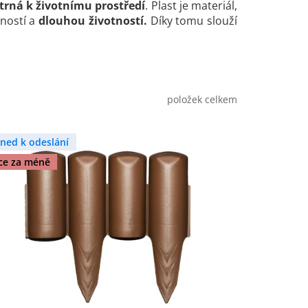
trná k životnímu prostředí
. Plast je materiál,
lností a
dlouhou životností.
Díky tomu slouží
položek celkem
hned k odeslání
íce za méně