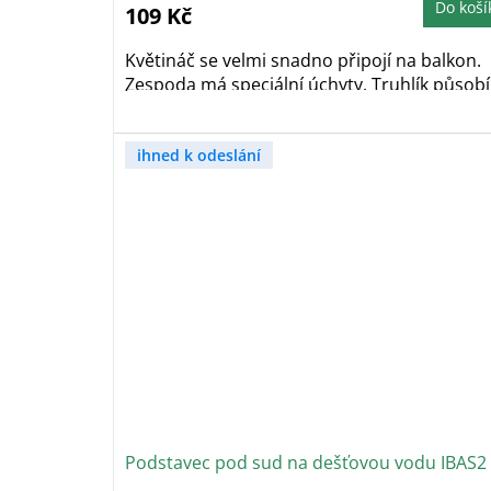
4,0
Do koší
109 Kč
z
5
hvězdiček.
Květináč se velmi snadno připojí na balkon.
Zespoda má speciální úchyty. Truhlík působí.
ihned k odeslání
Podstavec pod sud na dešťovou vodu IBAS2