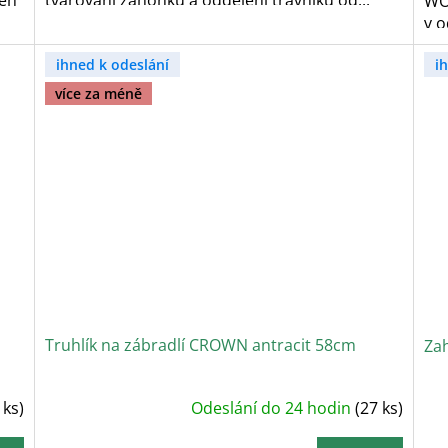
en
tvarování záhonků a oddělení trávníku od...
WO
v o
ihned k odeslání
i
více za méně
Truhlík na zábradlí CROWN antracit 58cm
Za
Průměrné
P
 ks)
Odeslání do 24 hodin
(27 ks)
hodnocení
h
produktu
p
je
j