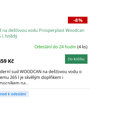
–8 %
d na dešťovou vodu Prosperplast Woodcan
 l, hnědý
růměrné
Odeslání do 24 hodin
(4 ks)
odnocení
roduktu
e
,9
Do košíku
459 Kč
vězdiček.
derní sud WOODCAN na dešťovou vodu o
emu 265 l je skvělým doplňkem i
mocníkem na...
hned k odeslání