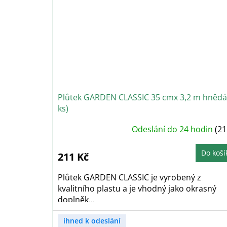
Plůtek GARDEN CLASSIC 35 cmx 3,2 m hnědá
ks)
Průměrné
Odeslání do 24 hodin
(21
hodnocení
produktu
je
4,8
Do koší
211 Kč
z
5
hvězdiček.
Plůtek GARDEN CLASSIC je vyrobený z
kvalitního plastu a je vhodný jako okrasný
doplněk...
ihned k odeslání