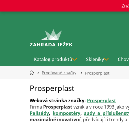
Přejít
Zná
na
obsah
Katalog produktů
Skleníky
Chov
Prodávané značky
Prosperplast
Prosperplast
Webová stránka značky:
Prosperplast
Firma
Prosperplast
vznikla v roce 1993 jako 
Palisády
,
kompostéry
,
sudy a příslušenst
maximálně inovativní
, předvídající trendy a