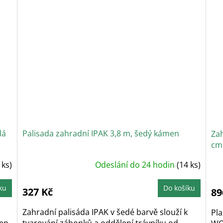
dá
Palisada zahradní IPAK 3,8 m, šedý kámen
Zah
cm
P
 ks)
Odeslání do 24 hodin
(14 ks)
h
p
j
5
ku
Do košíku
327 Kč
89
z
5
h
Zahradní palisáda IPAK v šedé barvě slouží k
Pla