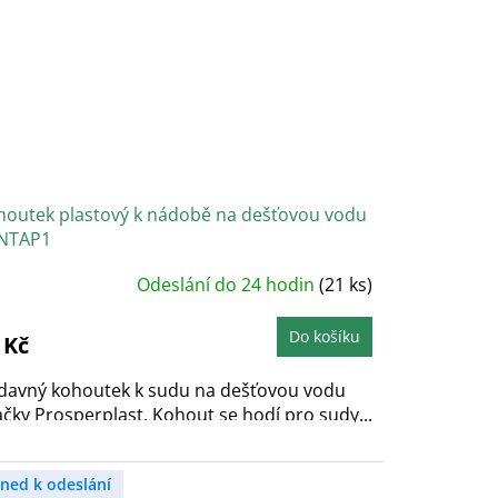
houtek plastový k nádobě na dešťovou vodu
NTAP1
růměrné
Odeslání do 24 hodin
(21 ks)
odnocení
roduktu
e
,0
Do košíku
 Kč
vězdiček.
ídavný kohoutek k sudu na dešťovou vodu
čky Prosperplast. Kohout se hodí pro sudy...
hned k odeslání