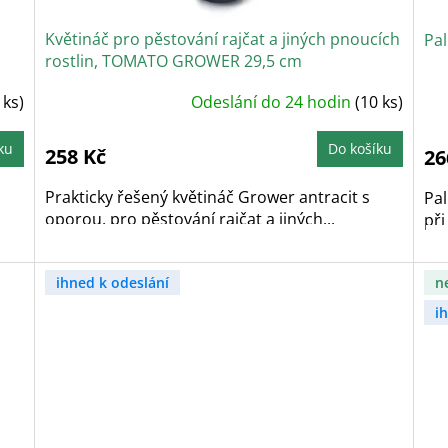
Květináč pro pěstování rajčat a jiných pnoucích
Pal
rostlin, TOMATO GROWER 29,5 cm
Průměrné
P
 ks)
Odeslání do 24 hodin
(10 ks)
hodnocení
h
produktu
p
je
j
5,0
4
ku
Do košíku
258 Kč
26
z
z
5
5
hvězdiček.
h
Prakticky řešený květináč Grower antracit s
Pa
oporou, pro pěstování rajčat a jiných...
při
ihned k odeslání
n
i