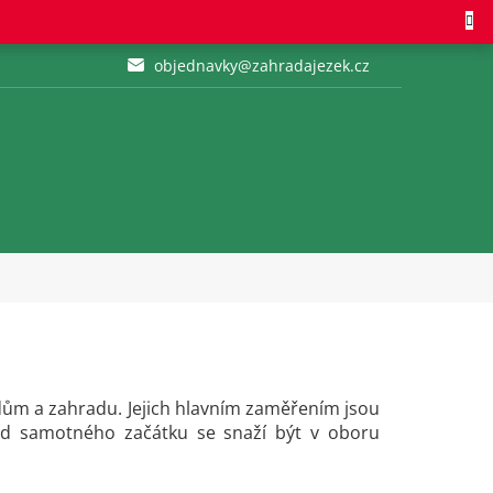
objednavky@zahradajezek.cz
 dům a zahradu. Jejich hlavním zaměřením jsou
 samotného začátku se snaží být v oboru