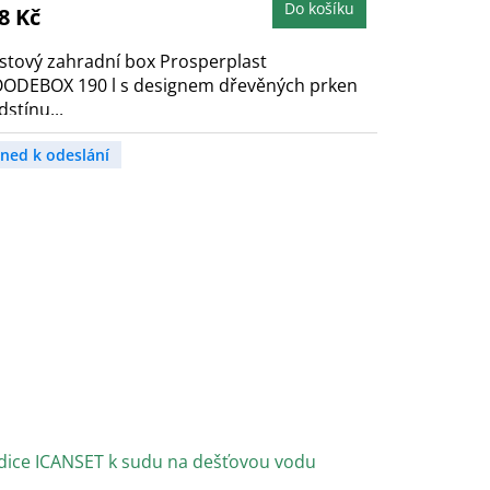
,9
Do košíku
8 Kč
vězdiček.
stový zahradní box Prosperplast
ODEBOX 190 l s designem dřevěných prken
dstínu...
hned k odeslání
dice ICANSET k sudu na dešťovou vodu