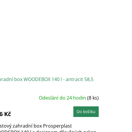
radní box WOODEBOX 140 l - antracit 58,5
růměrné
Odeslání do 24 hodin
(8 ks)
odnocení
roduktu
e
,0
Do košíku
6 Kč
vězdiček.
stový zahradní box Prosperplast