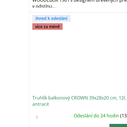
WOODEBOX 190 l s designem dřevěných prk
v odstínu...
ihned k odeslání
více za méně
Truhlík balkonový CROWN 39x28x20 cm, 12l,
antracit
Průměrné
Odeslání do 24 hodin
(13
hodnocení
produktu
je