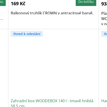
5,0
4
ku
Do košíku
169 Kč
93
z
z
5
5
hvězdiček.
h
Balkonový truhlík CROWN v antracitové barvě.
Pla
..
WO
v o
ihned k odeslání
i
Zahradní box WOODEBOX 140 l - tmavě hnědá
Ha
58,5 cm