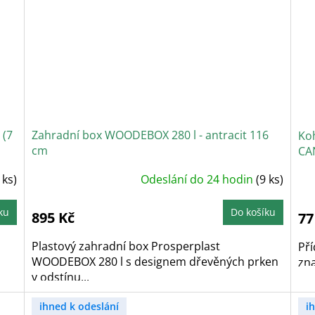
 (7
Zahradní box WOODEBOX 280 l - antracit 116
Ko
cm
CA
Průměrné
P
 ks)
Odeslání do 24 hodin
(9 ks)
hodnocení
h
produktu
p
je
j
4,6
5
ku
Do košíku
895 Kč
77
z
z
5
5
hvězdiček.
h
Plastový zahradní box Prosperplast
Př
WOODEBOX 280 l s designem dřevěných prken
zna
v odstínu...
ihned k odeslání
i