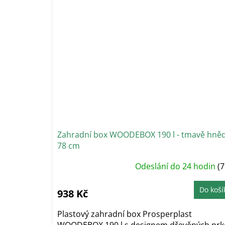
Zahradní box WOODEBOX 190 l - tmavě hně
78 cm
Průměrné
Odeslání do 24 hodin
(7
hodnocení
produktu
je
4,9
Do koší
938 Kč
z
5
hvězdiček.
Plastový zahradní box Prosperplast