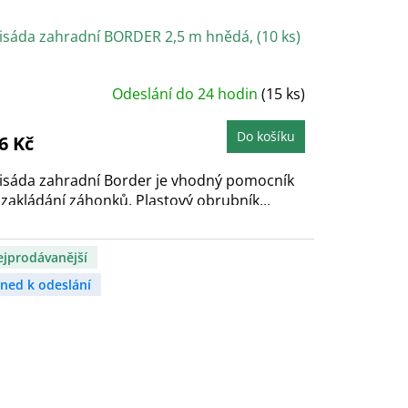
isáda zahradní BORDER 2,5 m hnědá, (10 ks)
růměrné
Odeslání do 24 hodin
(15 ks)
odnocení
roduktu
e
,9
Do košíku
6 Kč
vězdiček.
lisáda zahradní Border je vhodný pomocník
 zakládání záhonků. Plastový obrubník...
ejprodávanější
hned k odeslání