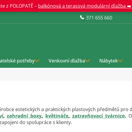
te z POLOPATĚ –
balkónová a terasová modulární dlažba ➡️
371 655 660
atelské potřeby
Venkovní dlažba
Nábytek
výrobce estetických a praktických plastových předmětů pro
ví
,
zahradní boxy
,
květináče
,
zatravňovací tvárnice
.
Od
 zapojeni do spolupráce s klienty.