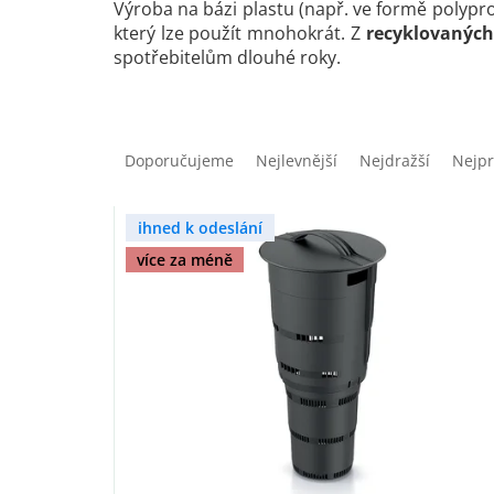
Výroba na bázi plastu (např. ve formě polypr
který lze použít mnohokrát. Z
recyklovaných
spotřebitelům dlouhé roky.
Ř
a
Doporučujeme
Nejlevnější
Nejdražší
Nejpr
z
e
V
n
ihned k odeslání
ý
í
více za méně
p
p
i
r
s
o
p
d
r
u
o
k
d
t
u
ů
k
t