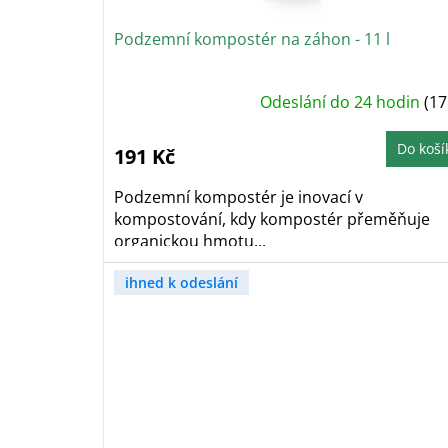
ů
Podzemní kompostér na záhon - 11 l
Odeslání do 24 hodin
(17
Do koší
191 Kč
Podzemní kompostér je inovací v
kompostování, kdy kompostér přeměňuje
organickou hmotu...
ihned k odeslání