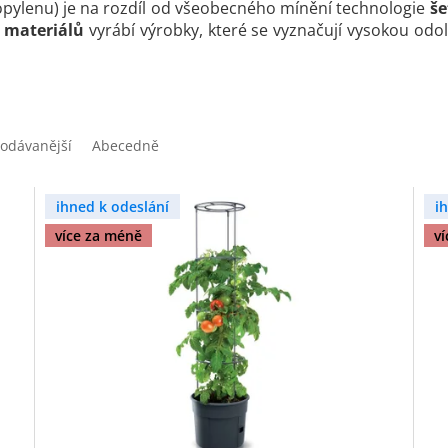
opylenu) je na rozdíl od všeobecného mínění technologie
še
 materiálů
vyrábí výrobky, které se vyznačují vysokou odo
odávanější
Abecedně
ihned k odeslání
i
více za méně
v