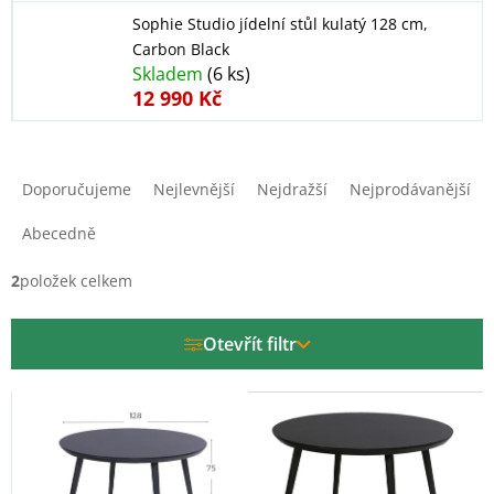
Sophie Studio jídelní stůl kulatý 128 cm,
Carbon Black
Skladem
(6 ks)
12 990 Kč
Ř
a
Doporučujeme
Nejlevnější
Nejdražší
Nejprodávanější
z
e
Abecedně
n
í
2
položek celkem
p
r
Otevřít filtr
o
d
V
u
ý
k
p
t
i
ů