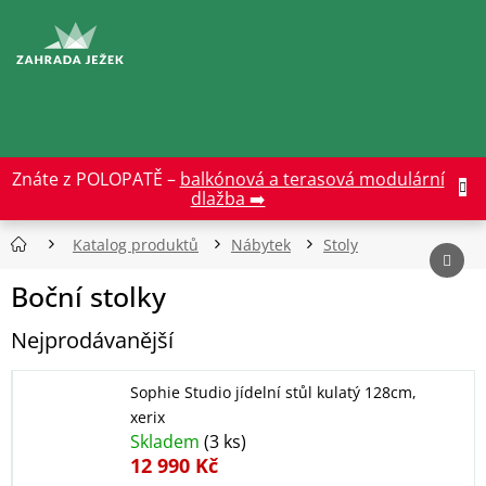
Přejít
na
CZK
obsah
Znáte z POLOPATĚ –
balkónová a terasová modulární
dlažba ➡️
Katalog produktů
Nábytek
Stoly
Boční stolky
Nejprodávanější
Sophie Studio jídelní stůl kulatý 128cm,
xerix
Skladem
(3 ks)
12 990 Kč