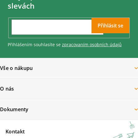
a
slevách
t
í
Přihlásit se
Přihlášením souhlasíte se
zpracovaním osobních údajů
Vše o nákupu
O nás
Dokumenty
Kontakt