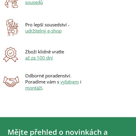
sousedů
c
í
p
r
Pro lepší sousedství -
v
udržitelný e-shop
k
y
v
ý
Zboží klidně vraťte
p
až za 100 dní
i
s
u
Odborné poradenství.
Poradíme vám s
výběrem
i
montáží
.
Z
á
Mějte přehled o novinkách a
p