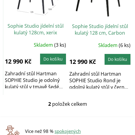
s
p
r
o
Sophie Studio jídelní stůl
Sophie Studio jídelní stůl
d
kulatý 128cm, xerix
kulatý 128 cm, Carbon
u
Black
k
Skladem
(3 ks)
Skladem
(6 ks)
t
ů
Do košíku
Do košíku
12 990 Kč
12 990 Kč
Zahradní stůl Hartman
Zahradní stůl Hartman
SOPHIE Studio je odolný
SOPHIE Studio Rond je
kulatý stůl v tmavě šedé
odolný kulatý stůl v černé
barvě, který má...
barvě,...
2
položek celkem
O
v
l
á
d
Více než 98 %
spokojených
a