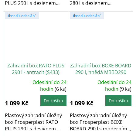
PLUS 290 l s designem
280 l s designem
umělého ratanu v...
dřevěných prken v
ihned k odeslání
odstínu...
ihned k odeslání
Zahradní box RATO PLUS
Zahradní box BOXE BOARD
290 l - antracit (S433)
290 l, hnědá MBBD290
Odeslání do 24
Odeslání do 24
Průměrné
Průměrné
hodnocení
hodin
(6 ks)
hodnocení
hodin
(9 ks)
produktu
produktu
je
je
4,9
4,9
Do košíku
Do košíku
1 099 Kč
1 099 Kč
z
z
5
5
hvězdiček.
hvězdiček.
Plastový zahradní úložný
Plastový zahradní úložný
box Prosperplast RATO
box Prosperplast BOXE
PLUS 290 l s designem
BOARD 290 l s moderním
umělého ratanu v...
designem v...