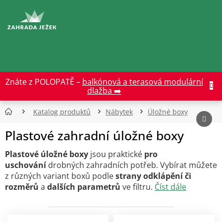
Přejít
na
CZK
obsah
Znáte z POLOPATĚ –
balkónová a terasová modulární
dlažba ➡️
Katalog produktů
Nábytek
Úložné boxy
Plastové zahradní úložné boxy
Plastové úložné boxy
jsou praktické
pro
uschování
drobných zahradních potřeb. Vybírat můžete
z různých variant boxů podle
strany odklápění či
rozměrů
a
dalších parametrů
ve filtru.
Číst dále