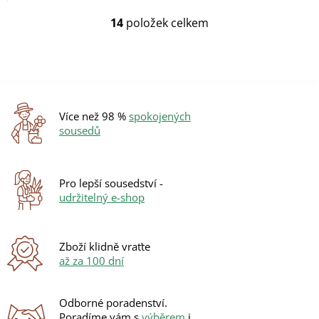
14
položek celkem
O
v
l
á
d
a
c
Více než 98 %
spokojených
í
sousedů
p
r
v
k
Pro lepší sousedství -
y
udržitelný e-shop
v
ý
p
i
Zboží klidně vraťte
s
až za 100 dní
u
Odborné poradenství.
Poradíme vám s
výběrem
i