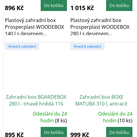
je
je
5,0
4,6
Do košíku
Do košíku
896 Kč
1 015 Kč
z
z
5
5
hvězdiček.
hvězdiček.
Plastový zahradní box
Plastový zahradní box
Prosperplast WOODEBOX
Prosperplast WOODEBOX
140 l s designem
280 l s designem
dřevěných prken v
dřevěných prken v
odstínu...
ihned k odeslání
odstínu...
ihned k odeslání
Zahradní box BOARDEBOX
Zahradní box BOXE
280 l - tmavě hnědá 116
MATUBA 310 l, antracit
cm
Odeslání do 24
Odeslání do 24
Průměrné
Průměrné
hodnocení
hodin
(8 ks)
hodnocení
hodin
(10 ks)
produktu
produktu
je
je
4,9
5,0
Do košíku
Do košíku
895 Kč
999 Kč
z
z