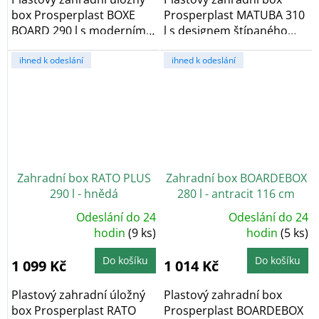
box Prosperplast BOXE
Prosperplast MATUBA 310
BOARD 290 l s moderním
l s designem štípaného
designem v...
bambusu v odstínu...
ihned k odeslání
ihned k odeslání
Zahradní box RATO PLUS
Zahradní box BOARDEBOX
290 l - hnědá
280 l - antracit 116 cm
Odeslání do 24
Odeslání do 24
Průměrné
Průměrné
hodnocení
hodin
(9 ks)
hodnocení
hodin
(5 ks)
produktu
produktu
je
je
4,8
4,6
Do košíku
Do košíku
1 099 Kč
1 014 Kč
z
z
5
5
hvězdiček.
hvězdiček.
Plastový zahradní úložný
Plastový zahradní box
box Prosperplast RATO
Prosperplast BOARDEBOX