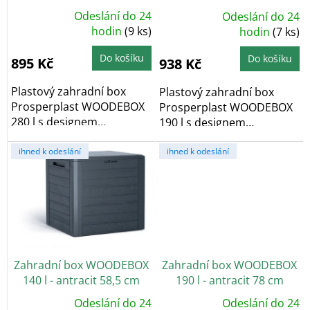
k
Odeslání do 24
Odeslání do 24
Průměrné
Průměrné
t
hodnocení
hodin
(9 ks)
hodnocení
hodin
(7 ks)
produktu
produktu
ů
je
je
4,6
4,9
Do košíku
Do košíku
895 Kč
938 Kč
z
z
5
5
hvězdiček.
hvězdiček.
Plastový zahradní box
Plastový zahradní box
Prosperplast WOODEBOX
Prosperplast WOODEBOX
280 l s designem
190 l s designem
dřevěných prken v
dřevěných prken v
odstínu...
ihned k odeslání
odstínu...
ihned k odeslání
Zahradní box WOODEBOX
Zahradní box WOODEBOX
140 l - antracit 58,5 cm
190 l - antracit 78 cm
Odeslání do 24
Odeslání do 24