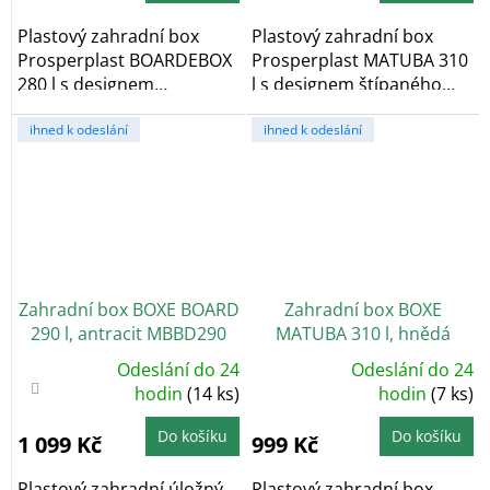
5
5
hvězdiček.
hvězdiček.
Plastový zahradní box
Plastový zahradní box
Prosperplast BOARDEBOX
Prosperplast MATUBA 310
280 l s designem
l s designem štípaného
dřevěných prken v
bambusu v odstínu...
odstínu...
ihned k odeslání
ihned k odeslání
Zahradní box BOXE BOARD
Zahradní box BOXE
290 l, antracit MBBD290
MATUBA 310 l, hnědá
Odeslání do 24
Odeslání do 24
Průměrné
Průměrné
hodnocení
hodin
(14 ks)
hodnocení
hodin
(7 ks)
produktu
produktu
je
je
4,4
5,0
Do košíku
Do košíku
1 099 Kč
999 Kč
z
z
5
5
hvězdiček.
hvězdiček.
Plastový zahradní úložný
Plastový zahradní box