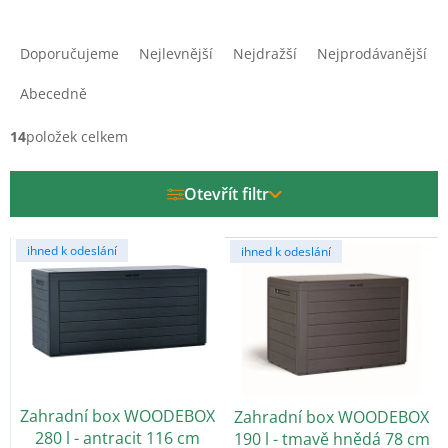
Ř
a
Doporučujeme
Nejlevnější
Nejdražší
Nejprodávanější
z
e
Abecedně
n
í
14
položek celkem
p
r
Otevřít filtr
o
d
V
u
ihned k odeslání
ihned k odeslání
ý
k
p
t
i
ů
s
p
r
o
Zahradní box WOODEBOX
Zahradní box WOODEBOX
d
280 l - antracit 116 cm
190 l - tmavě hnědá 78 cm
u