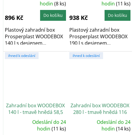
Průměrné
Průměrné
hodnocení
hodin
(8 ks)
hodnocení
hodin
(11 ks)
produktu
produktu
je
je
5,0
4,9
Do košíku
Do košíku
896 Kč
938 Kč
z
z
5
5
hvězdiček.
hvězdiček.
Plastový zahradní box
Plastový zahradní box
Prosperplast WOODEBOX
Prosperplast WOODEBOX
140 l s designem
190 l s designem
dřevěných prken v
dřevěných prken v
odstínu...
ihned k odeslání
odstínu...
ihned k odeslání
Zahradní box WOODEBOX
Zahradní box WOODEBOX
140 l - tmavě hnědá 58,5
280 l - tmavě hnědá 116
cm
cm
Odeslání do 24
Odeslání do 24
Průměrné
Průměrné
hodnocení
hodin
(11 ks)
hodnocení
hodin
(14 ks)
produktu
produktu