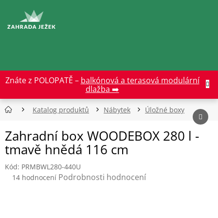
Přejít
na
CZK
obsah
Znáte z POLOPATĚ –
balkónová a terasová modulární
dlažba ➡️
Katalog produktů
Nábytek
Úložné boxy
Zahradní box WOODEBOX 280 l -
tmavě hnědá 116 cm
Kód:
PRMBWL280-440U
Průměrné
Podrobnosti hodnocení
14 hodnocení
hodnocení
produktu
je
4,6
z
5
hvězdiček.