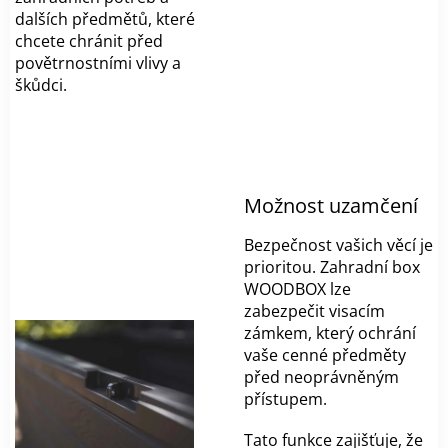
dalších předmětů, které
chcete chránit před
povětrnostními vlivy a
škůdci.
Možnost uzamčení
Bezpečnost vašich věcí je
prioritou. Zahradní box
WOODBOX lze
zabezpečit visacím
zámkem, který ochrání
vaše cenné předměty
před neoprávněným
přístupem.
Tato funkce zajišťuje, že