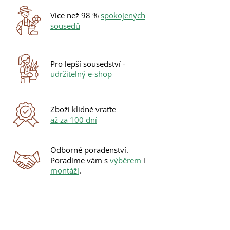
Více než 98 %
spokojených
sousedů
Pro lepší sousedství -
udržitelný e-shop
Zboží klidně vraťte
až za 100 dní
Odborné poradenství.
Poradíme vám s
výběrem
i
montáží
.