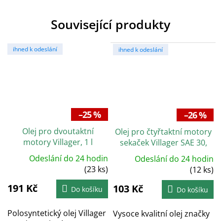
Související produkty
ihned k odeslání
ihned k odeslání
–25 %
–26 %
Olej pro dvoutaktní
Olej pro čtyřtaktní motory
motory Villager, 1 l
sekaček Villager SAE 30,
600 ml
Odeslání do 24 hodin
Odeslání do 24 hodin
(23 ks)
(12 ks)
191 Kč
103 Kč
Do košíku
Do košíku
Polosyntetický olej Villager
Vysoce kvalitní olej značky