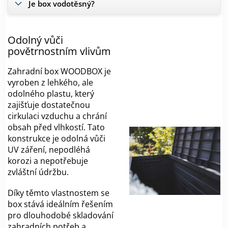
Je box vodotěsný?
Odolný vůči
povětrnostním vlivům
Zahradní box WOODBOX je
vyroben z lehkého, ale
odolného plastu, který
zajišťuje dostatečnou
cirkulaci vzduchu a chrání
obsah před vlhkostí. Tato
konstrukce je odolná vůči
UV záření, nepodléhá
korozi a nepotřebuje
zvláštní údržbu.
Díky těmto vlastnostem se
box stává ideálním řešením
pro dlouhodobé skladování
zahradních potřeb a