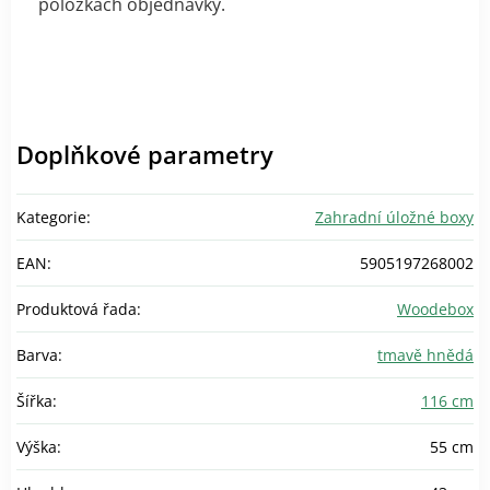
položkách objednávky.
Doplňkové parametry
Kategorie
:
Zahradní úložné boxy
EAN
:
5905197268002
Produktová řada
:
Woodebox
Barva
:
tmavě hnědá
Šířka
:
116 cm
Výška
:
55 cm