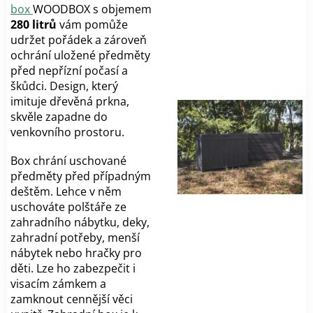
box
WOODBOX s objemem
280 litrů
vám pomůže
udržet pořádek a zároveň
ochrání uložené předměty
před nepřízní počasí a
škůdci. Design, který
imituje dřevěná prkna,
skvěle zapadne do
venkovního prostoru.
Box chrání uschované
předměty před případným
deštěm. Lehce v něm
uschováte polštáře ze
zahradního nábytku, deky,
zahradní potřeby, menší
nábytek nebo hračky pro
děti. Lze ho zabezpečit i
visacím zámkem a
zamknout cennější věci