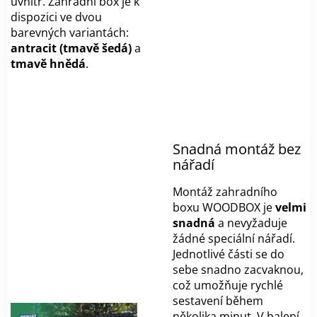
uvnitř. Zahradní box je k
dispozici ve dvou
barevných variantách:
antracit (tmavě šedá)
a
tmavě hnědá
.
Snadná montáž bez
nářadí
Montáž zahradního
boxu WOODBOX je
velmi
snadná
a nevyžaduje
žádné speciální nářadí.
Jednotlivé části se do
sebe snadno zacvaknou,
což umožňuje rychlé
sestavení během
několika minut. V balení