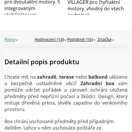
pro dvoutaktní motory. S
VILLAGER pro čtyřtaktní
integrovaným
motory, vhodný do všech
stabilizátorem...
podmínek....
Popis
Hodnocení (14)
Podobné (16)
Značka
Detailní popis produktu
Chcete mít na
zahradě
,
terase
nebo
balkoně
uklizeno
a bezpečně uskladněné věci?
Zahradní box
vám
pomůže udržet pořádek a zároveň ochrání uložené
předměty před nepřízní počasí a škůdci. Design, který
imituje dřevěná prkna, skvěle zapadne do venkovního
prostoru.
Box chrání uschované předměty před případným
deštěm. Lehce v něm uschováte polštáře ze