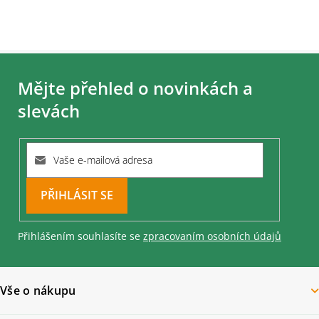
Z
á
Mějte přehled o novinkách a
p
a
slevách
t
í
PŘIHLÁSIT
SE
Přihlášením souhlasíte se
zpracovaním osobních údajů
Vše o nákupu