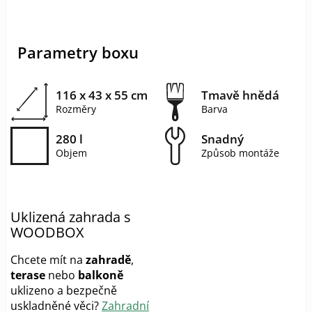
Parametry boxu
116 x 43 x 55 cm
Tmavě hnědá
Rozměry
Barva
280 l
Snadný
Objem
Způsob montáže
Uklizená zahrada s
WOODBOX
Chcete mít na
zahradě
,
terase
nebo
balkoně
uklizeno a bezpečně
uskladněné věci?
Zahradní