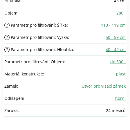
Hloubka
:
43 cm
Objem
:
280 l
?
Parametr pro filtrování: Šířka
:
110 - 119 cm
?
Parametr pro filtrování: Výška
:
50 - 59 cm
?
Parametr pro filtrování: Hloubka
:
40 - 49 cm
Parametr pro filtrování: Objem
:
do 500 l
Materiál konstrukce
:
plast
Zámek
:
Otvor pro visací zámek
Odklápění
:
horní
Záruka
:
24 měsíců