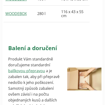
116 x 43 x 55
WOODEBOX
280 l
cm
Balení a doručení
Produkt Vám standardně
doručujeme standardní
balíkovou přepravou
a je
zabalen tak, aby při přepravě
nedošlo k jeho poškození.
Samotný způsob zabalení
ovšem závisí i na počtu
objednaných kusů a dalších