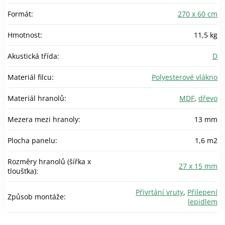
Formát
:
270 x 60 cm
Hmotnost
:
11,5 kg
Akustická třída
:
D
Materiál filcu
:
Polyesterové vlákno
Materiál hranolů
:
MDF
,
dřevo
Mezera mezi hranoly
:
13 mm
Plocha panelu
:
1,6 m2
Rozměry hranolů (šířka x
27 x 15 mm
tloušťka)
:
Přivrtání vruty
,
Přilepení
Způsob montáže
:
lepidlem