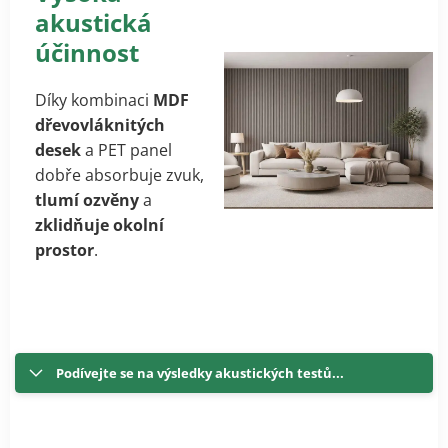
akustická
účinnost
Díky kombinaci
MDF
dřevovláknitých
desek
a PET panel
dobře absorbuje zvuk,
tlumí ozvěn
y
a
zklidňuje okolní
prostor
.
Podívejte se na výsledky akustických testů...