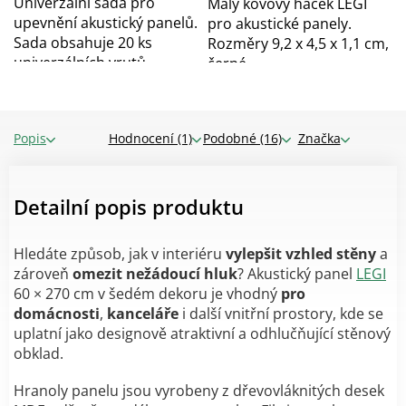
Univerzální sada pro
Malý kovový háček LEGI
upevnění akustický panelů.
pro akustické panely.
Sada obsahuje 20 ks
Rozměry 9,2 x 4,5 x 1,1 cm,
univerzálních vrutů...
černé...
Popis
Hodnocení (1)
Podobné (16)
Značka
Detailní popis produktu
Hledáte způsob, jak v interiéru
vylepšit vzhled stěny
a
zároveň
omezit nežádoucí hluk
? Akustický panel
LEGI
60 × 270 cm v šedém dekoru je vhodný
pro
domácnosti
,
kanceláře
i další vnitřní prostory, kde se
uplatní jako designově atraktivní a odhlučňující stěnový
obklad.
Hranoly panelu jsou vyrobeny z dřevovláknitých desek