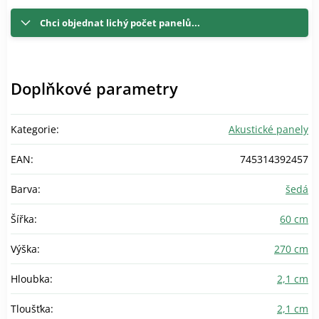
Chci objednat lichý počet panelů...
Doplňkové parametry
Kategorie
:
Akustické panely
EAN
:
745314392457
Barva
:
šedá
Šířka
:
60 cm
Výška
:
270 cm
Hloubka
:
2,1 cm
Tloušťka
:
2,1 cm