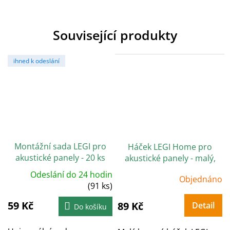
Související produkty
ihned k odeslání
Montážní sada LEGI pro
Háček LEGI Home pro
akustické panely - 20 ks
akustické panely - malý,
kovový, černý
Odeslání do 24 hodin
Objednáno
(91 ks)
59 Kč
89 Kč
Detail
Do košíku