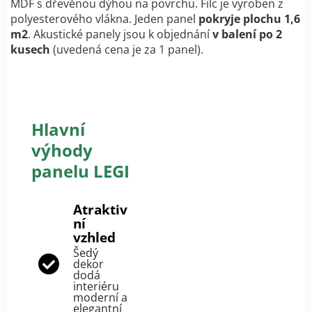
MDF s dřevěnou dýhou na povrchu. Filc je vyroben z
polyesterového vlákna. Jeden panel
pokryje plochu 1,6
m2
. Akustické panely jsou k objednání
v balení po 2
kusech
(uvedená cena je za 1 panel).
Hlavní
výhody
panelu LEGI
Atraktiv
ní
vzhled
Šedý
dekor
dodá
interiéru
moderní a
elegantní