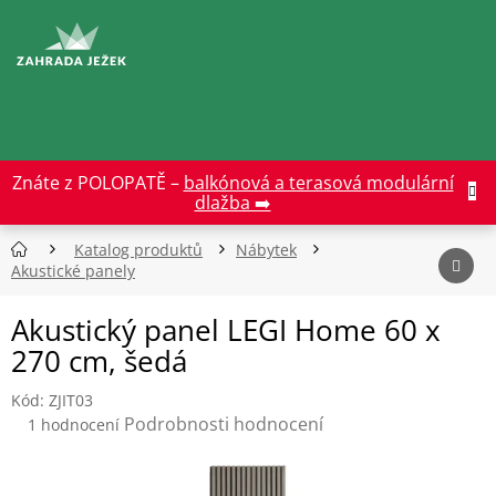
Přejít
na
CZK
obsah
Znáte z POLOPATĚ –
balkónová a terasová modulární
dlažba ➡️
Katalog produktů
Nábytek
Akustické panely
Akustický panel LEGI Home 60 x
270 cm, šedá
Kód:
ZJIT03
Průměrné
Podrobnosti hodnocení
1 hodnocení
hodnocení
produktu
je
5,0
z