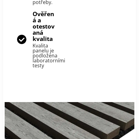
potřeby.
Ověřen
á a
otestov
aná
kvalita
Kvalita
panelu je
podložena
laboratorními
testy