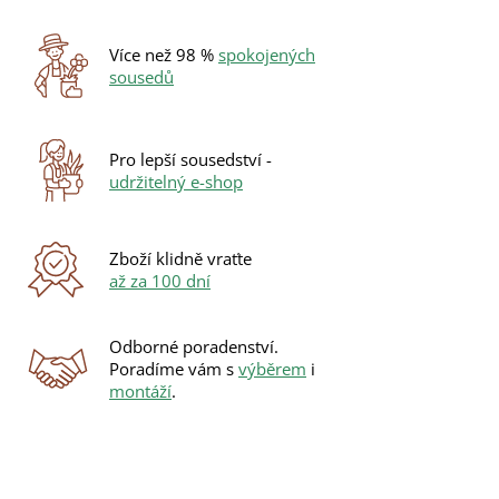
Více než 98 %
spokojených
sousedů
Pro lepší sousedství -
udržitelný e-shop
Zboží klidně vraťte
až za 100 dní
Odborné poradenství.
Poradíme vám s
výběrem
i
montáží
.