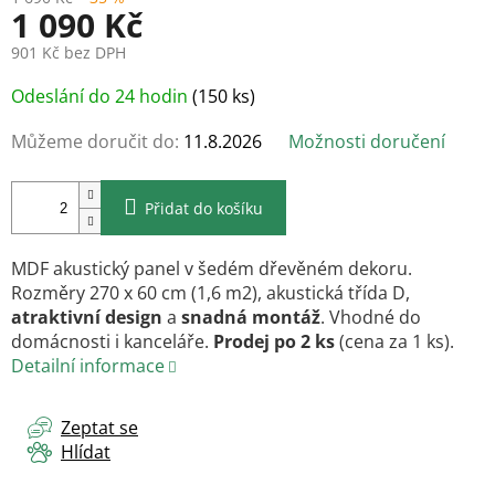
1 090 Kč
901 Kč bez DPH
Měrná
Odeslání do 24 hodin
(150 ks)
cena:
Můžeme doručit do:
11.8.2026
Možnosti doručení
Přidat do košíku
MDF akustický panel v šedém dřevěném dekoru.
Rozměry 270 x 60 cm (1,6 m2), akustická třída D,
atraktivní design
a
snadná montáž
. Vhodné do
domácnosti i kanceláře.
Prodej po 2 ks
(cena za 1 ks).
Detailní informace
Zeptat se
Hlídat