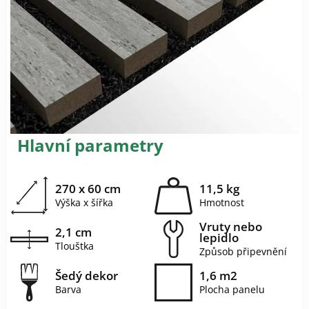
Hlavní parametry
270 x 60 cm
11,5 kg
Výška x šířka
Hmotnost
Vruty nebo
2,1 cm
lepidlo
Tlouštka
Způsob připevnění
Šedý dekor
1,6 m2
Barva
Plocha panelu