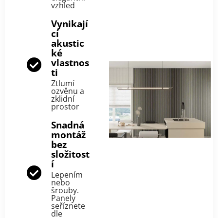
vzhled
Vynikají
cí
akustic
ké
vlastnos
ti
Ztlumí
ozvěnu a
zklidní
prostor
Snadná
montáž
bez
složitost
í
Lepením
nebo
šrouby.
Panely
seříznete
dle