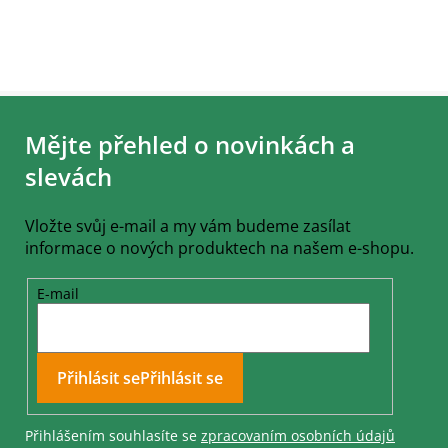
Z
á
Mějte přehled o novinkách a
p
a
slevách
t
í
Vložte svůj e-mail a my vám budeme zasílat
informace o nových produktech na našem e-shopu.
E-mail
Přihlásit se
Přihlášením souhlasíte se
zpracovaním osobních údajů