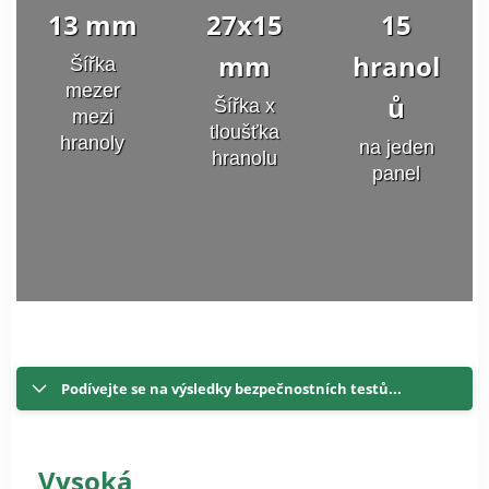
13 mm
27x15
15
mm
hranol
Šířka
mezer
ů
Šířka x
mezi
tloušťka
hranoly
na jeden
hranolu
panel
Podívejte se na výsledky bezpečnostních testů...
Vysoká