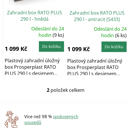
r
o
Zahradní box RATO PLUS
Zahradní box RATO PLUS
d
290 l - hnědá
290 l - antracit (S433)
u
k
Odeslání do 24
Odeslání do 24
Průměrné
Průměrné
t
hodnocení
hodin
(9 ks)
hodnocení
hodin
(6 ks)
produktu
produktu
ů
je
je
4,8
4,9
Do košíku
Do košíku
1 099 Kč
1 099 Kč
z
z
5
5
hvězdiček.
hvězdiček.
Plastový zahradní úložný
Plastový zahradní úložný
box Prosperplast RATO
box Prosperplast RATO
PLUS 290 l s designem
PLUS 290 l s designem
umělého ratanu v...
umělého ratanu v...
2
položek celkem
O
v
l
á
d
Více než 98 %
spokojených
a
sousedů
c