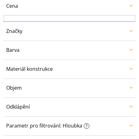
u
Cena
k
t
ů
Značky
Barva
Materiál konstrukce
Objem
Odklápění
Parametr pro filtrování: Hloubka
?