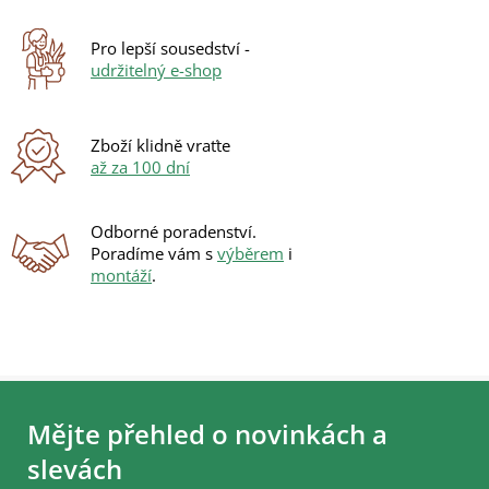
í
p
r
Pro lepší sousedství -
v
udržitelný e-shop
k
y
v
ý
Zboží klidně vraťte
p
až za 100 dní
i
s
u
Odborné poradenství.
Poradíme vám s
výběrem
i
montáží
.
Z
á
Mějte přehled o novinkách a
p
a
slevách
t