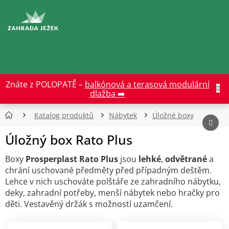
Přejít
na
CZK
obsah
Znáte z POLOPATĚ –
balkónová a terasová modulární
dlažba ➡️
Katalog produktů
Nábytek
Úložné boxy
Úložný box Rato Plus
Boxy
Prosperplast Rato Plus
jsou
lehké
,
odvětrané
a
chrání uschované předměty před případným deštěm.
Lehce v nich uschováte polštáře ze zahradního nábytku,
deky, zahradní potřeby, menší nábytek nebo hračky pro
děti. Vestavěný držák s možností uzamčení.