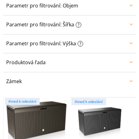
Parametr pro filtrování: Objem
Parametr pro filtrování: Šířka
?
Parametr pro filtrování: Výška
?
Produktová řada
Zámek
V
ihned k odeslání
ihned k odeslání
ý
p
i
s
p