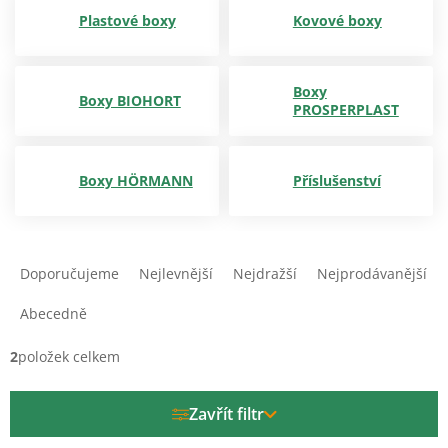
Plastové boxy
Kovové boxy
Boxy
Boxy BIOHORT
PROSPERPLAST
Boxy HÖRMANN
Příslušenství
Ř
a
Doporučujeme
Nejlevnější
Nejdražší
Nejprodávanější
z
e
Abecedně
n
í
2
položek celkem
p
r
Zavřít filtr
o
d