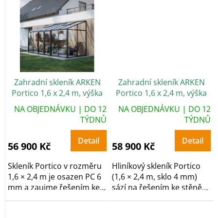
mm...
Zahradní skleník ARKEN
Zahradní skleník ARKEN
Portico 1,6 x 2,4 m, výška
Portico 1,6 x 2,4 m, výška
268 cm, PC 6 mm
268 cm, sklo 4 mm
NA OBJEDNÁVKU | DO 12
NA OBJEDNÁVKU | DO 12
TÝDNŮ
TÝDNŮ
Detail
Detail
56 900 Kč
58 900 Kč
Skleník Portico v rozměru
Hliníkový skleník Portico
1,6 × 2,4 m je osazen PC 6
(1,6 × 2,4 m, sklo 4 mm)
mm a zaujme řešením ke
sází na řešením ke stěně
stěně pro...
pro...