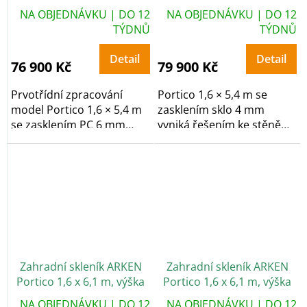
268 cm, PC 6 mm
268 cm, sklo 4 mm
NA OBJEDNÁVKU | DO 12
NA OBJEDNÁVKU | DO 12
TÝDNŮ
TÝDNŮ
Detail
Detail
76 900 Kč
79 900 Kč
Prvotřídní zpracování
Portico 1,6 × 5,4 m se
model Portico 1,6 × 5,4 m
zasklením sklo 4 mm
se zasklením PC 6 mm
vyniká řešením ke stěně
staví na řešením...
pro maximální...
Zahradní skleník ARKEN
Zahradní skleník ARKEN
Portico 1,6 x 6,1 m, výška
Portico 1,6 x 6,1 m, výška
248 cm, PC 6 mm
248 cm, sklo 4 mm
NA OBJEDNÁVKU | DO 12
NA OBJEDNÁVKU | DO 12