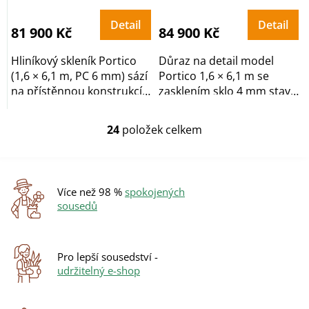
Detail
Detail
81 900 Kč
84 900 Kč
Hliníkový skleník Portico
Důraz na detail model
(1,6 × 6,1 m, PC 6 mm) sází
Portico 1,6 × 6,1 m se
na přístěnnou konstrukcí
zasklením sklo 4 mm staví
s...
na řešením ke...
24
položek celkem
O
v
l
á
d
Více než 98 %
spokojených
a
sousedů
c
í
p
r
Pro lepší sousedství -
v
udržitelný e-shop
k
y
v