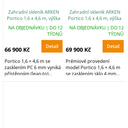
Zahradní skleník ARKEN
Zahradní skleník ARKEN
Portico 1,6 x 4,6 m, výška
Portico 1,6 x 4,6 m, výška
248 cm, PC 6 mm
248 cm, sklo 4 mm
NA OBJEDNÁVKU | DO 12
NA OBJEDNÁVKU | DO 12
TÝDNŮ
TÝDNŮ
Detail
Detail
66 900 Kč
69 900 Kč
Portico 1,6 × 4,6 m se
Prémiové provedení
zasklením PC 6 mm vyniká
model Portico 1,6 × 4,6 m
přístěnným (lean‑to)
se zasklením sklo 4 mm
konceptem ke zdi...
staví na přístěnnou...