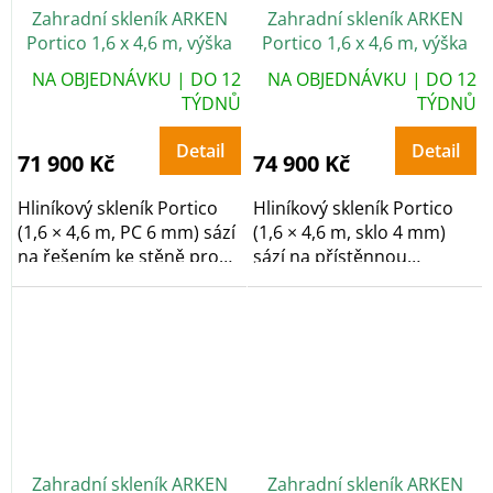
Zahradní skleník ARKEN
Zahradní skleník ARKEN
Portico 1,6 x 4,6 m, výška
Portico 1,6 x 4,6 m, výška
268 cm, PC 6 mm
268 cm, sklo 4 mm
NA OBJEDNÁVKU | DO 12
NA OBJEDNÁVKU | DO 12
TÝDNŮ
TÝDNŮ
Detail
Detail
71 900 Kč
74 900 Kč
Hliníkový skleník Portico
Hliníkový skleník Portico
(1,6 × 4,6 m, PC 6 mm) sází
(1,6 × 4,6 m, sklo 4 mm)
na řešením ke stěně pro
sází na přístěnnou
maximální...
konstrukcí s...
Zahradní skleník ARKEN
Zahradní skleník ARKEN