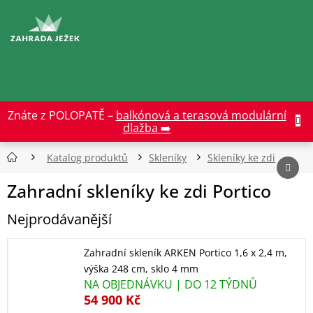
Přejít
na
CZK
obsah
Znáte z POLOPATĚ –
balkónová a terasová modulární
dlažba ➡️
Katalog produktů
Skleníky
Skleníky ke zdi
Zahradní skleníky ke zdi Portico
Nejprodávanější
Zahradní skleník ARKEN Portico 1,6 x 2,4 m,
výška 248 cm, sklo 4 mm
NA OBJEDNÁVKU | DO 12 TÝDNŮ
54 900 Kč