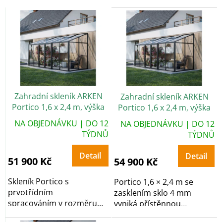
d
V
u
ý
k
p
t
i
ů
s
p
r
o
Zahradní skleník ARKEN
Zahradní skleník ARKEN
d
Portico 1,6 x 2,4 m, výška
Portico 1,6 x 2,4 m, výška
u
248 cm, PC 6 mm
248 cm, sklo 4 mm
k
NA OBJEDNÁVKU | DO 12
NA OBJEDNÁVKU | DO 12
t
TÝDNŮ
TÝDNŮ
ů
Detail
Detail
51 900 Kč
54 900 Kč
Skleník Portico s
Portico 1,6 × 2,4 m se
prvotřídním
zasklením sklo 4 mm
spracováním v rozměru
vyniká přístěnnou
1,6 × 2,4 m je osazen PC 6
konstrukcí s prémiovým...