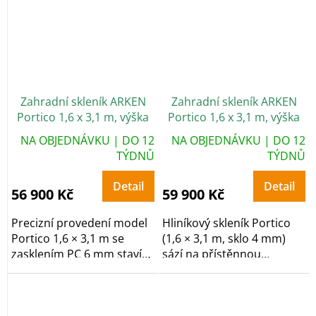
Zahradní skleník ARKEN
Zahradní skleník ARKEN
Portico 1,6 x 3,1 m, výška
Portico 1,6 x 3,1 m, výška
248 cm, PC 6 mm
248 cm, sklo 4 mm
NA OBJEDNÁVKU | DO 12
NA OBJEDNÁVKU | DO 12
TÝDNŮ
TÝDNŮ
Detail
Detail
56 900 Kč
59 900 Kč
Precizní provedení model
Hliníkový skleník Portico
Portico 1,6 × 3,1 m se
(1,6 × 3,1 m, sklo 4 mm)
zasklením PC 6 mm staví
sází na přístěnnou
na přístěnnou...
konstrukcí s...