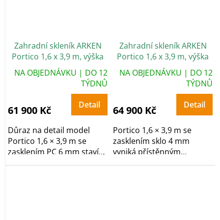
Zahradní skleník ARKEN
Zahradní skleník ARKEN
Portico 1,6 x 3,9 m, výška
Portico 1,6 x 3,9 m, výška
248 cm, PC 6 mm
248 cm, sklo 4 mm
NA OBJEDNÁVKU | DO 12
NA OBJEDNÁVKU | DO 12
TÝDNŮ
TÝDNŮ
Detail
Detail
61 900 Kč
64 900 Kč
Důraz na detail model
Portico 1,6 × 3,9 m se
Portico 1,6 × 3,9 m se
zasklením sklo 4 mm
zasklením PC 6 mm staví
vyniká přístěnným
na přístěnným...
(lean‑to) konceptem ke
zdi...