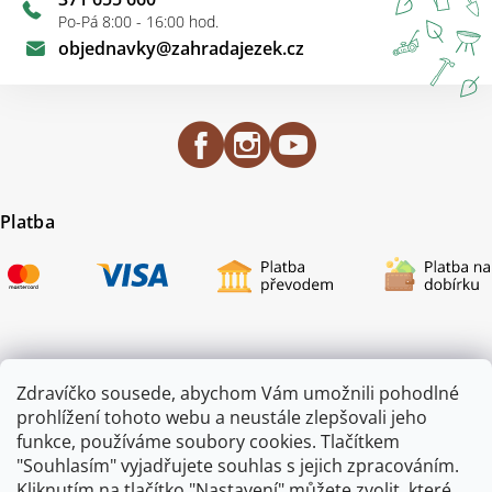
Po-Pá 8:00 - 16:00 hod.
objednavky
@
zahradajezek.cz
Platba
Certifikace
Zdravíčko sousede, abychom Vám umožnili pohodlné
prohlížení tohoto webu a neustále zlepšovali jeho
funkce, používáme soubory cookies. Tlačítkem
"Souhlasím" vyjadřujete souhlas s jejich zpracováním.
Kliknutím na tlačítko "Nastavení" můžete zvolit, které