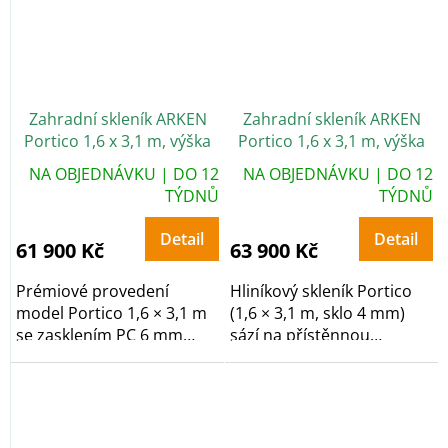
Zahradní skleník ARKEN
Zahradní skleník ARKEN
Portico 1,6 x 3,1 m, výška
Portico 1,6 x 3,1 m, výška
268 cm, PC 6 mm
268 cm, sklo 4 mm
NA OBJEDNÁVKU | DO 12
NA OBJEDNÁVKU | DO 12
TÝDNŮ
TÝDNŮ
Detail
Detail
61 900 Kč
63 900 Kč
Prémiové provedení
Hliníkový skleník Portico
model Portico 1,6 × 3,1 m
(1,6 × 3,1 m, sklo 4 mm)
se zasklením PC 6 mm
sází na přístěnnou
staví na řešením ke...
konstrukcí s...