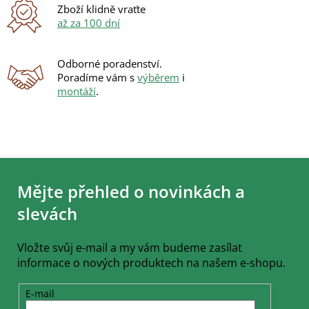
ý
Zboží klidně vraťte
p
až za 100 dní
i
s
u
Odborné poradenství.
Poradíme vám s
výběrem
i
montáží
.
Z
á
Mějte přehled o novinkách a
p
a
slevách
t
í
Vložte svůj e-mail a my vám budeme zasílat
informace o nových produktech na našem e-shopu.
E-mail