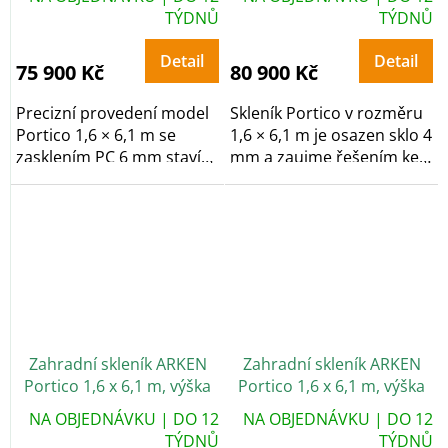
TÝDNŮ
TÝDNŮ
Detail
Detail
75 900 Kč
80 900 Kč
Precizní provedení model
Skleník Portico v rozměru
Portico 1,6 × 6,1 m se
1,6 × 6,1 m je osazen sklo 4
zasklením PC 6 mm staví
mm a zaujme řešením ke
na řešením ke...
stěně pro...
Zahradní skleník ARKEN
Zahradní skleník ARKEN
Portico 1,6 x 6,1 m, výška
Portico 1,6 x 6,1 m, výška
268 cm, PC 6 mm
268 cm, sklo 4 mm
NA OBJEDNÁVKU | DO 12
NA OBJEDNÁVKU | DO 12
TÝDNŮ
TÝDNŮ