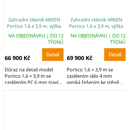
Zahradní skleník ARKEN
Zahradní skleník ARKEN
Portico 1,6 x 3,9 m, výška
Portico 1,6 x 3,9 m, výška
268 cm, PC 6 mm
268 cm, sklo 4 mm
NA OBJEDNÁVKU | DO 12
NA OBJEDNÁVKU | DO 12
TÝDNŮ
TÝDNŮ
Detail
Detail
66 900 Kč
69 900 Kč
Důraz na detail model
Portico 1,6 × 3,9 m se
Portico 1,6 × 3,9 m se
zasklením sklo 4 mm
zasklením PC 6 mm staví
vyniká řešením ke stěně
na přístěnným...
pro maximální...