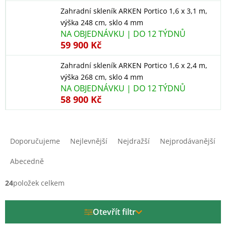
Zahradní skleník ARKEN Portico 1,6 x 3,1 m,
výška 248 cm, sklo 4 mm
NA OBJEDNÁVKU | DO 12 TÝDNŮ
59 900 Kč
Zahradní skleník ARKEN Portico 1,6 x 2,4 m,
výška 268 cm, sklo 4 mm
NA OBJEDNÁVKU | DO 12 TÝDNŮ
58 900 Kč
Ř
a
Doporučujeme
Nejlevnější
Nejdražší
Nejprodávanější
z
e
Abecedně
n
í
24
položek celkem
p
r
Otevřít filtr
o