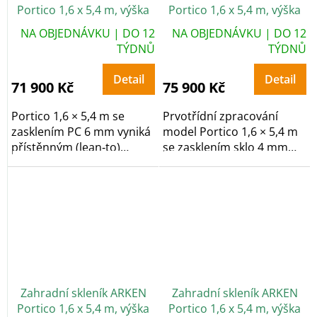
Portico 1,6 x 5,4 m, výška
Portico 1,6 x 5,4 m, výška
248 cm, PC 6 mm
248 cm, sklo 4 mm
NA OBJEDNÁVKU | DO 12
NA OBJEDNÁVKU | DO 12
TÝDNŮ
TÝDNŮ
Detail
Detail
71 900 Kč
75 900 Kč
Portico 1,6 × 5,4 m se
Prvotřídní zpracování
zasklením PC 6 mm vyniká
model Portico 1,6 × 5,4 m
přístěnným (lean‑to)
se zasklením sklo 4 mm
konceptem ke zdi...
staví na řešením...
Zahradní skleník ARKEN
Zahradní skleník ARKEN
Portico 1,6 x 5,4 m, výška
Portico 1,6 x 5,4 m, výška