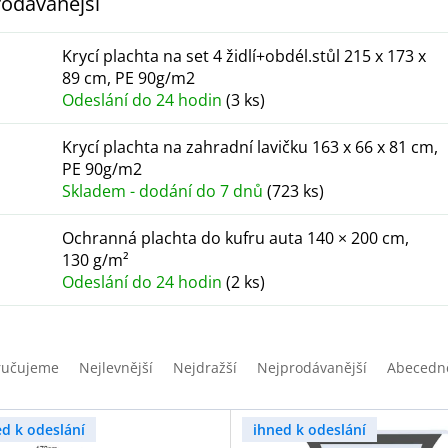
odávanější
Krycí plachta na set 4 židlí+obdél.stůl 215 x 173 x
89 cm, PE 90g/m2
Odeslání do 24 hodin
(3 ks)
Krycí plachta na zahradní lavičku 163 x 66 x 81 cm,
PE 90g/m2
Skladem - dodání do 7 dnů
(723 ks)
Ochranná plachta do kufru auta 140 × 200 cm,
130 g/m²
Odeslání do 24 hodin
(2 ks)
ručujeme
Nejlevnější
Nejdražší
Nejprodávanější
Abecedn
ed k odeslání
ihned k odeslání