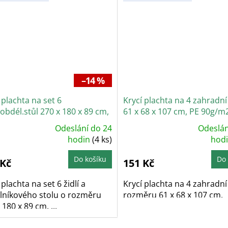
–14 %
 plachta na set 6
Krycí plachta na 4 zahradní
+obdél.stůl 270 x 180 x 89 cm,
61 x 68 x 107 cm, PE 90g/m
0g/m2
Odeslání do 24
Odeslán
růměrné
Průměrné
odnocení
hodin
(4 ks)
hodnocení
hod
roduktu
produktu
je
3
5,0
Do košíku
Do 
 Kč
151 Kč
z
5
ězdiček.
hvězdiček.
 plachta na set 6 židlí a
Krycí plachta na 4 zahradní 
lníkového stolu o rozměru
rozměru 61 x 68 x 107 cm
 180 x 89 cm. ...