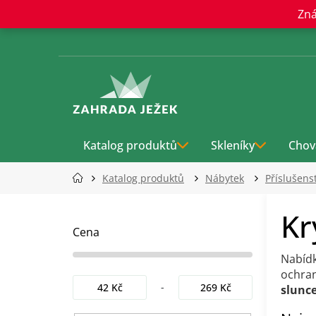
Přejít
Zná
na
obsah
Katalog produktů
Skleníky
Chov
Katalog produktů
Nábytek
Příslušens
P
Kr
o
s
Cena
t
Nabíd
r
ochran
a
42
Kč
269
Kč
slunce
n
n