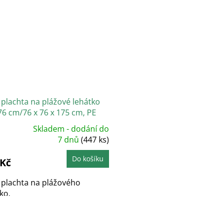
 plachta na plážové lehátko
76 cm/76 x 76 x 175 cm, PE
m2
Skladem - dodání do
ůměrné
dnocení
7 dnů
(447 ks)
oduktu
Do košíku
 Kč
zdiček.
 plachta na plážového
ko.
O