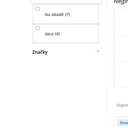
Nejpr
í
p
7
Na skladě
a
n
e
4
Akce
l
Značky
Ř
a
Dopo
z
e
V
n
ihn
ý