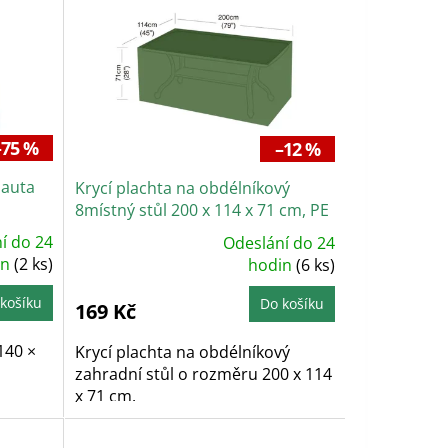
–75 %
–12 %
 auta
Krycí plachta na obdélníkový
8místný stůl 200 x 114 x 71 cm, PE
90g/m2
í do 24
Odeslání do 24
Průměrné
in
(2 ks)
hodnocení
hodin
(6 ks)
produktu
je
5,0
košíku
Do košíku
169 Kč
z
5
hvězdiček.
140 ×
Krycí plachta na obdélníkový
zahradní stůl o rozměru 200 x 114
x 71 cm.