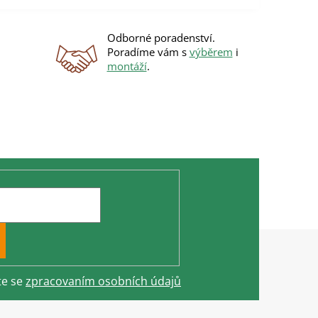
Odborné poradenství.
Poradíme vám s
výběrem
i
montáží
.
te se
zpracovaním osobních údajů