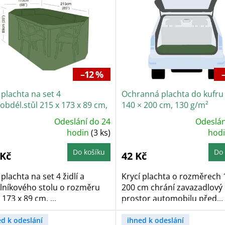
–12 %
 plachta na set 4
Ochranná plachta do kufru
+obdél.stůl 215 x 173 x 89 cm,
140 × 200 cm, 130 g/m²
0g/m2
Odeslání do 24
Odeslán
ůměrné
Průměrné
dnocení
hodin
(3 ks)
hodnocení
hod
oduktu
produktu
je
5,0
Do košíku
Do 
 Kč
42 Kč
z
5
zdiček.
hvězdiček.
 plachta na set 4 židlí a
Krycí plachta o rozměrech 
lníkového stolu o rozměru
200 cm chrání zavazadlový
 173 x 89 cm. ...
prostor automobilu před...
ed k odeslání
ihned k odeslání