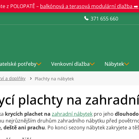
te z POLOPATĚ –
balkónová a terasová modulární dlažba ➡️
371 655 660
atelské potřeby
Venkovní dlažba
Nábytek
tví a doplňky
Plachty na nábytek
ycí plachty na zahradn
ka
krycích plachet na
zahradní nábytek
pro jeho
dlouhodo
u nejrůznějším druhům zahradního nábytku před povětrnost
, deště ani prachu
. Po konci sezony nábytek zakryjete a těší