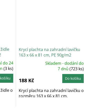
 židle
Krycí plachta na zahradní lavičku
2
163 x 66 x 81 cm, PE 90g/m2
í do 24
Skladem - dodání do
Průměrné
in
(3 ks)
hodnocení
7 dnů
(723 ks)
produktu
je
5,0
košíku
Do košíku
188 Kč
z
5
hvězdiček.
židle o
Krycí plachta na zahradní lavičku o
.
rozměru 163 x 66 x 81 cm.