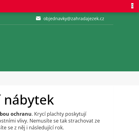
objednavky@zahradajezek.cz
í nábytek
bou ochranu
. Krycí plachty poskytují
ními vlivy. Nemusíte se tak strachovat ze
te se z něj i následující rok.