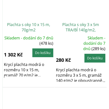
Plachta s oky 10 x 15 m,
Plachta s oky 3 x 5m
70g/m2
TRA/BÍ 140g/m2,
kašírovaná
Skladem - dodání do 7 dnů
Skladem -
Průměrné
(478 ks)
dodání do 7
hodnocení
dnů
(289 ks)
produktu
je
Do košíku
1 302 Kč
5,0
z
Do košíku
280 Kč
5
hvězdiček.
Krycí plachta modrá o
rozměru 10 x 15 m,
Krycí plachta modrá o
gramáž 70 g/m2 je
rozměru 3 x 5 m, gramáž
oboustranně...
140 g/m2 je oboustranně
laminovaná a po...