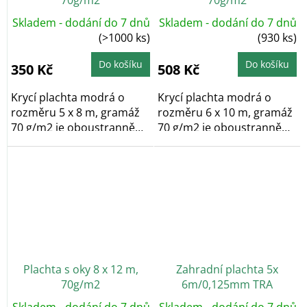
70g/m2
70g/m2
Skladem - dodání do 7 dnů
Skladem - dodání do 7 dnů
(>1000 ks)
(930 ks)
Do košíku
Do košíku
350 Kč
508 Kč
Krycí plachta modrá o
Krycí plachta modrá o
rozměru 5 x 8 m, gramáž
rozměru 6 x 10 m, gramáž
70 g/m2 je oboustranně
70 g/m2 je oboustranně
laminovaná a po...
laminovaná a po...
Plachta s oky 8 x 12 m,
Zahradní plachta 5x
70g/m2
6m/0,125mm TRA
Skladem - dodání do 7 dnů
Skladem - dodání do 7 dnů