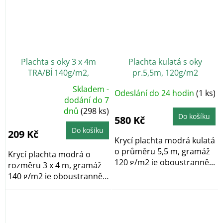
Plachta s oky 3 x 4m
Plachta kulatá s oky
TRA/BÍ 140g/m2,
pr.5,5m, 120g/m2
kašírovaná
Skladem -
Odeslání do 24 hodin
(1 ks)
Průměrné
dodání do 7
hodnocení
dnů
(298 ks)
produktu
Do košíku
je
580 Kč
4,5
z
Do košíku
209 Kč
5
Krycí plachta modrá kulatá
hvězdiček.
o průměru 5,5 m, gramáž
Krycí plachta modrá o
120 g/m2 je oboustranně...
rozměru 3 x 4 m, gramáž
140 g/m2 je oboustranně
laminovaná a po...