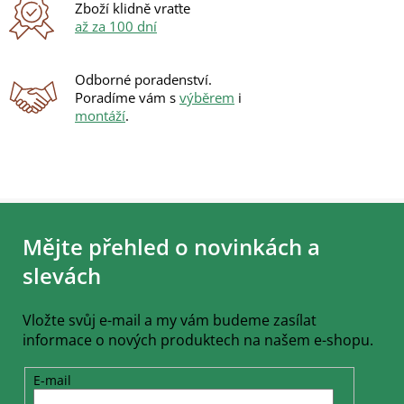
ý
Zboží klidně vraťte
p
až za 100 dní
i
s
u
Odborné poradenství.
Poradíme vám s
výběrem
i
montáží
.
Z
á
Mějte přehled o novinkách a
p
a
slevách
t
í
Vložte svůj e-mail a my vám budeme zasílat
informace o nových produktech na našem e-shopu.
E-mail