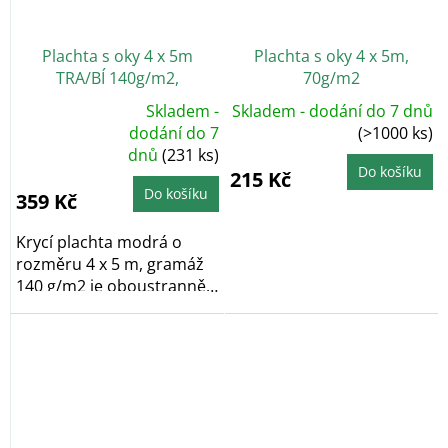
Plachta s oky 4 x 5m
Plachta s oky 4 x 5m,
TRA/BÍ 140g/m2,
70g/m2
kašírovaná
Skladem -
Skladem - dodání do 7 dnů
Průměrné
dodání do 7
(>1000 ks)
hodnocení
dnů
(231 ks)
produktu
je
Do košíku
215 Kč
5,0
z
Do košíku
359 Kč
5
hvězdiček.
Krycí plachta modrá o
rozměru 4 x 5 m, gramáž
140 g/m2 je oboustranně
laminovaná a po...