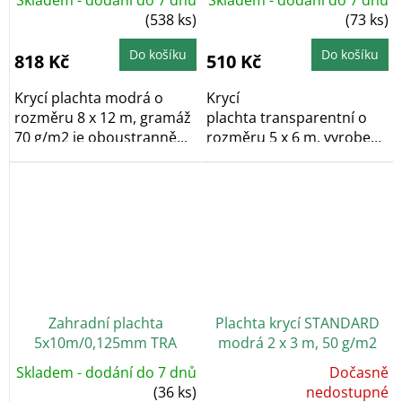
(538 ks)
(73 ks)
Do košíku
Do košíku
818 Kč
510 Kč
Krycí plachta modrá o
Krycí
rozměru 8 x 12 m, gramáž
plachta transparentní o
70 g/m2 je oboustranně...
rozměru 5 x 6 m, vyrobena
z polypropylenu a...
Zahradní plachta
Plachta krycí STANDARD
5x10m/0,125mm TRA
modrá 2 x 3 m, 50 g/m2
Skladem - dodání do 7 dnů
Dočasně
Průměrné
(36 ks)
hodnocení
nedostupné