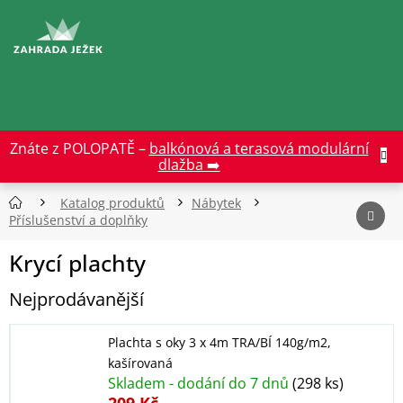
Přejít
na
CZK
obsah
Znáte z POLOPATĚ –
balkónová a terasová modulární
dlažba ➡️
Katalog produktů
Nábytek
Příslušenství a doplňky
Krycí plachty
Nejprodávanější
Plachta s oky 3 x 4m TRA/BÍ 140g/m2,
kašírovaná
Skladem - dodání do 7 dnů
(298 ks)