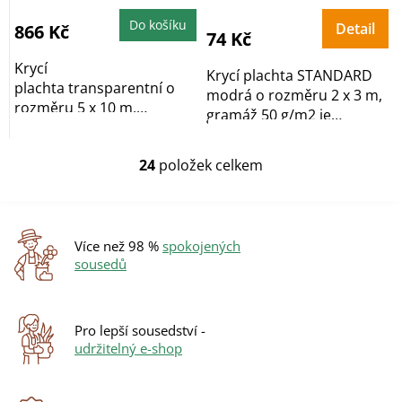
produktu
je
5,0
Do košíku
Detail
866 Kč
z
74 Kč
5
hvězdiček.
Krycí
Krycí plachta STANDARD
plachta transparentní o
modrá o rozměru 2 x 3 m,
rozměru 5 x 10 m,
gramáž 50 g/m2 je
vyrobena z polypropylenu
oboustranně...
a...
24
položek celkem
O
v
l
á
d
Více než 98 %
spokojených
a
sousedů
c
í
p
r
Pro lepší sousedství -
v
udržitelný e-shop
k
y
v