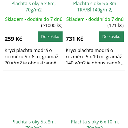
Plachta s oky 5 x 6m,
Plachta s oky 5 x 8m
70g/m2
TRA/BÍ 140g/m2,
kašírovaná
Skladem - dodání do 7 dnů
Skladem - dodání do 7 dnů
(>1000 ks)
(121 ks)
Do košíku
Do košíku
259 Kč
731 Kč
Krycí plachta modrá o
Krycí plachta modrá o
rozměru 5 x 6 m, gramáž
rozměru 5 x 10 m, gramáž
70 g/m2 je oboustranně
140 g/m2 je oboustranně
laminovaná a po...
laminovaná a po...
Plachta s oky 5 x 8m,
Plachta s oky 6 x 10 m,