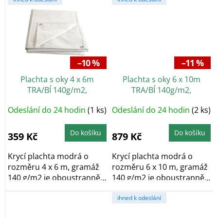
–10 %
–11 %
Plachta s oky 4 x 6m
Plachta s oky 6 x 10m
TRA/BÍ 140g/m2,
TRA/BÍ 140g/m2,
kašírovaná
kašírovaná
Odeslání do 24 hodin
(1 ks)
Odeslání do 24 hodin
(2 ks)
Do košíku
Do košíku
359 Kč
879 Kč
Krycí plachta modrá o
Krycí plachta modrá o
rozměru 4 x 6 m, gramáž
rozměru 6 x 10 m, gramáž
140 g/m2 je oboustranně
140 g/m2 je oboustranně...
laminovaná a po...
ihned k odeslání