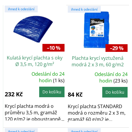
d
V
u
ihned k odeslání
ihned k odeslání
ý
k
p
t
i
ů
s
p
r
–10 %
–29 %
o
Kulatá krycí plachta s oky
Plachta krycí vyztužená
d
Ø 3,5 m, 120 g/m²
modrá 2 x 3 m, 60 g/m2
u
k
Odeslání do 24
Odeslání do 24
Průměrné
Průměrné
t
hodnocení
hodin
(1 ks)
hodnocení
hodin
(23 ks)
produktu
produktu
ů
je
je
5,0
5,0
Do košíku
Do košíku
232 Kč
84 Kč
z
z
5
5
hvězdiček.
hvězdiček.
Krycí plachta modrá o
Krycí plachta STANDARD
průměru 3,5 m, gramáž
modrá o rozměru 2 x 3 m,
120 g/m2 je oboustranně
gramáž 60 g/m2 je
laminovaná a po...
oboustranně...
ihned k odeslání
ihned k odeslání