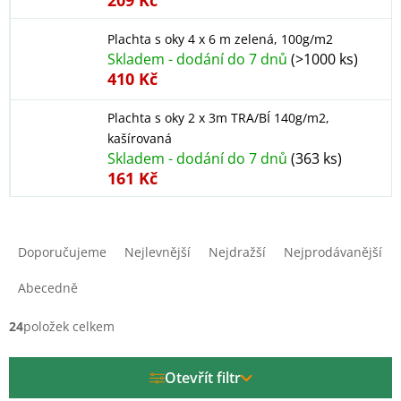
209 Kč
Plachta s oky 4 x 6 m zelená, 100g/m2
Skladem - dodání do 7 dnů
(>1000 ks)
410 Kč
Plachta s oky 2 x 3m TRA/BÍ 140g/m2,
kašírovaná
Skladem - dodání do 7 dnů
(363 ks)
161 Kč
Ř
a
Doporučujeme
Nejlevnější
Nejdražší
Nejprodávanější
z
e
Abecedně
n
í
24
položek celkem
p
r
Otevřít filtr
o