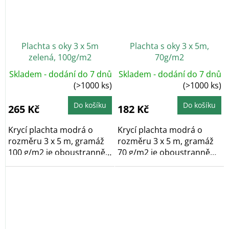
Plachta s oky 3 x 5m
Plachta s oky 3 x 5m,
zelená, 100g/m2
70g/m2
Skladem - dodání do 7 dnů
Skladem - dodání do 7 dnů
(>1000 ks)
(>1000 ks)
Do košíku
Do košíku
265 Kč
182 Kč
Krycí plachta modrá o
Krycí plachta modrá o
rozměru 3 x 5 m, gramáž
rozměru 3 x 5 m, gramáž
100 g/m2 je oboustranně
70 g/m2 je oboustranně
laminovaná a po...
laminovaná a po...