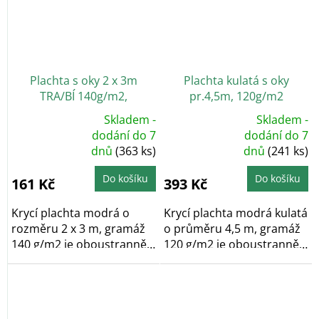
Plachta s oky 2 x 3m
Plachta kulatá s oky
TRA/BÍ 140g/m2,
pr.4,5m, 120g/m2
kašírovaná
Skladem -
Skladem -
Průměrné
Průměrné
dodání do 7
dodání do 7
hodnocení
hodnocení
dnů
(363 ks)
dnů
(241 ks)
produktu
produktu
je
je
5,0
5,0
z
z
Do košíku
Do košíku
161 Kč
393 Kč
5
5
hvězdiček.
hvězdiček.
Krycí plachta modrá o
Krycí plachta modrá kulatá
rozměru 2 x 3 m, gramáž
o průměru 4,5 m, gramáž
140 g/m2 je oboustranně
120 g/m2 je oboustranně
laminovaná a po...
laminovaná a...