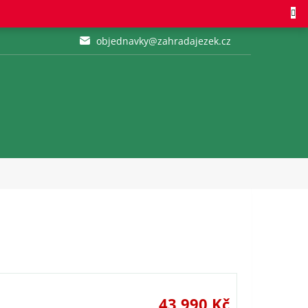
objednavky@zahradajezek.cz
43 990 Kč