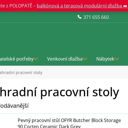
te z POLOPATĚ –
balkónová a terasová modulární dlažba ➡️
371 655 660
atelské potřeby
Venkovní dlažba
Nábytek
ahradní pracovní stoly
hradní pracovní stoly
odávanější
Pevný pracovní stůl OFYR Butcher Block Storage
90 Corten Ceramic Dark Grey