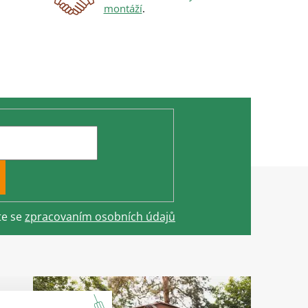
montáží
.
te se
zpracovaním osobních údajů