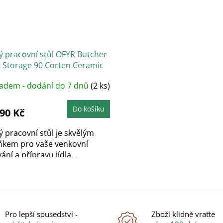
ý pracovní stůl OFYR Butcher
k Storage 90 Corten Ceramic
 Grey
ladem - dodání do 7 dnů
(2 ks)
Do košíku
990 Kč
 pracovní stůl je skvělým
ňkem pro vaše venkovní
vání a přípravu jídla....
O
v
l
á
Pro lepší sousedství -
Zboží klidně vraťte
d