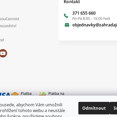
Kontakt
371 655 660
Po-Pá 8:00 - 16:00 hod.
 současnost
objednavky
@
zahradaj
sousedství
od
sousede, abychom Vám umožnili
i dopravy
Odmítnout
S
rohlížení tohoto webu a neustále
jeho funkce, používáme soubory