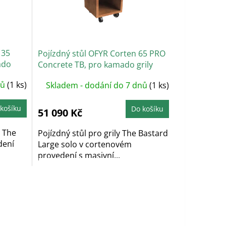
135
Pojízdný stůl OFYR Corten 65 PRO
ado
Concrete TB, pro kamado grily
nů
(1 ks)
Skladem - dodání do 7 dnů
(1 ks)
košíku
Do košíku
51 090 Kč
y The
Pojízdný stůl pro grily The Bastard
dení
Large solo v cortenovém
provedení s masivní...