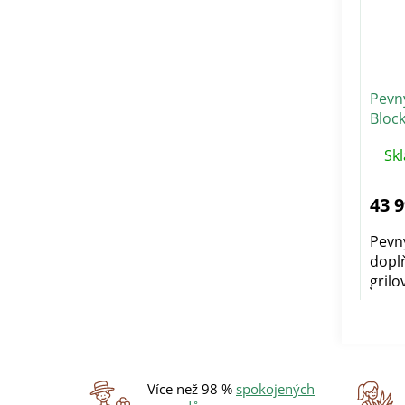
Pevn
Bloc
Dark
Sk
43 
Pevný
dopl
grilo
Více než 98 %
spokojených