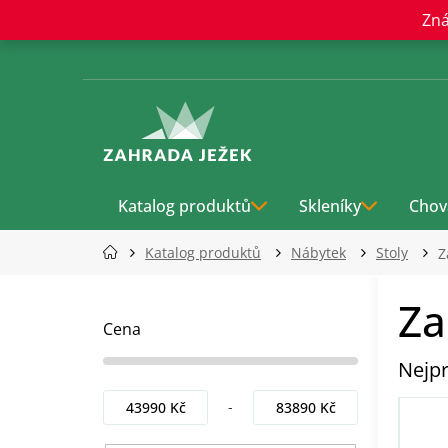
Přejít
Zná
na
obsah
Katalog produktů
Skleníky
Chov
Katalog produktů
Nábytek
Stoly
Z
P
Za
o
s
Cena
t
Nejpr
r
a
43990
Kč
83890
Kč
n
n