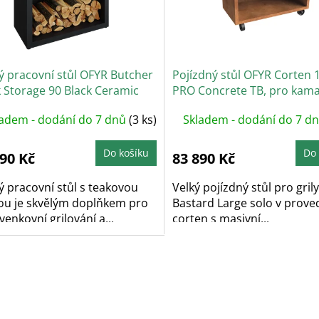
ý pracovní stůl OFYR Butcher
Pojízdný stůl OFYR Corten 
 Storage 90 Black Ceramic
PRO Concrete TB, pro kam
 Grey
grily
ladem - dodání do 7 dnů
(3 ks)
Skladem - dodání do 7 d
Do košíku
Do 
790 Kč
83 890 Kč
 pracovní stůl s teakovou
Velký pojízdný stůl pro gril
ou je skvělým doplňkem pro
Bastard Large solo v prove
venkovní grilování a...
corten s masivní...