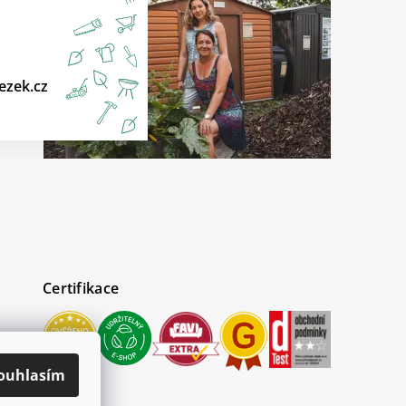
ezek.cz
Certifikace
ouhlasím