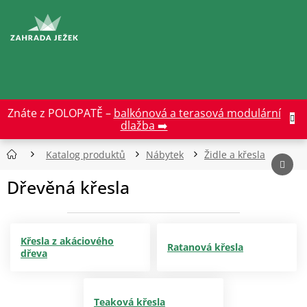
Přejít
na
CZK
obsah
Znáte z POLOPATĚ –
balkónová a terasová modulární
dlažba ➡️
Katalog produktů
Nábytek
Židle a křesla
Dřevěná křesla
Křesla z akáciového
Ratanová křesla
dřeva
Teaková křesla