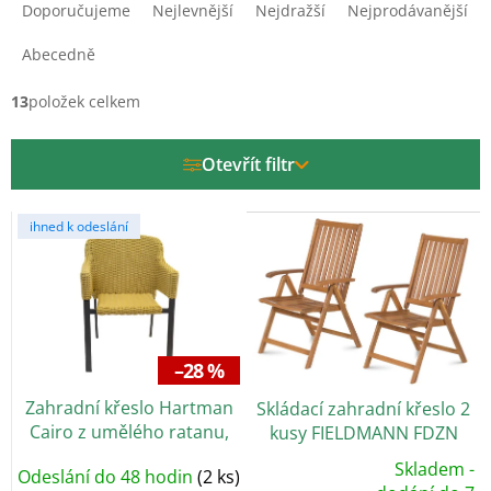
a
Doporučujeme
Nejlevnější
Nejdražší
Nejprodávanější
z
e
Abecedně
n
í
13
položek celkem
p
r
Otevřít filtr
o
d
V
u
ihned k odeslání
ý
k
p
t
i
ů
s
p
r
–28 %
o
Zahradní křeslo Hartman
Skládací zahradní křeslo 2
d
Cairo z umělého ratanu,
kusy FIELDMANN FDZN
u
žluté
4001-T
k
Skladem -
Odeslání do 48 hodin
(2 ks)
t