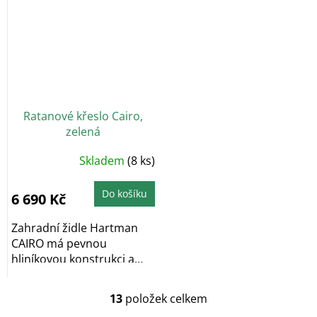
Ratanové křeslo Cairo,
zelená
Skladem
(8 ks)
Do košíku
6 690 Kč
Zahradní židle Hartman
CAIRO má pevnou
hliníkovou konstrukci a
výplet z umělého...
13
položek celkem
O