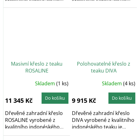
jádrového teaku je...
teaku je ideální na...
Masivní křeslo z teaku
Polohovatelné křeslo z
ROSALINE
teaku DIVA
Skladem
(1 ks)
Skladem
(4 ks)
Do košíku
Do košíku
11 345 Kč
9 915 Kč
Dřevěné zahradní křeslo
Dřevěné zahradní křeslo
ROSALINE vyrobené z
DIVA vyrobené z kvalitního
kvalitního indonéského
indonéského teaku je
jádrového teaku je...
ideální na...