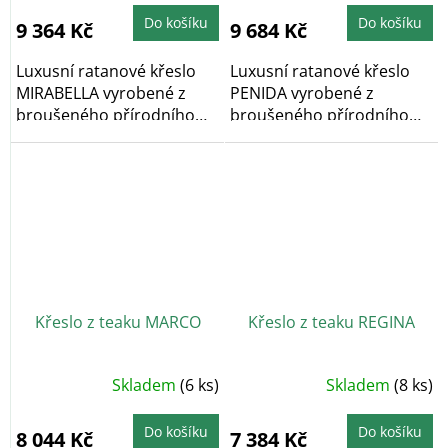
Do košíku
Do košíku
9 364 Kč
9 684 Kč
Luxusní ratanové křeslo
Luxusní ratanové křeslo
MIRABELLA vyrobené z
PENIDA vyrobené z
broušeného přírodního
broušeného přírodního
ratanu. Ratan je...
ratanu. Ratan je nejen...
Křeslo z teaku MARCO
Křeslo z teaku REGINA
Skladem
(6 ks)
Skladem
(8 ks)
Do košíku
Do košíku
8 044 Kč
7 384 Kč