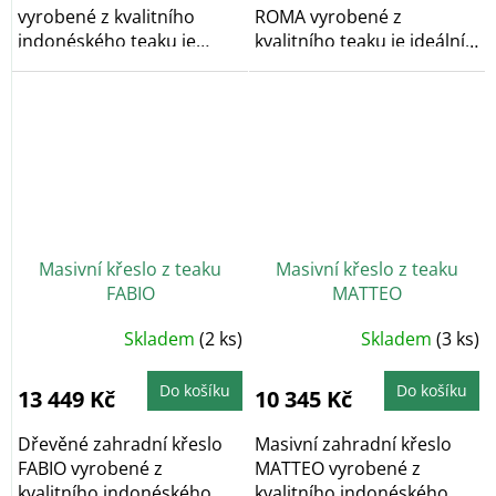
vyrobené z kvalitního
ROMA vyrobené z
indonéského teaku je
kvalitního teaku je ideální
ideální na venkovní...
na venkovní...
Masivní křeslo z teaku
Masivní křeslo z teaku
FABIO
MATTEO
Skladem
(2 ks)
Skladem
(3 ks)
Do košíku
Do košíku
13 449 Kč
10 345 Kč
Dřevěné zahradní křeslo
Masivní zahradní křeslo
FABIO vyrobené z
MATTEO vyrobené z
kvalitního indonéského
kvalitního indonéského