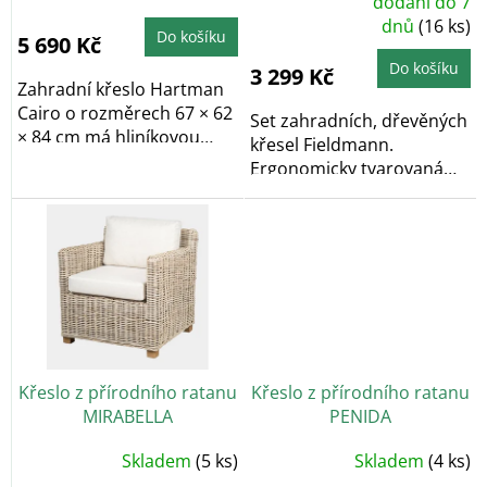
Průměrné
dodání do 7
hodnocení
ů
dnů
(16 ks)
produktu
Do košíku
je
5 690 Kč
4,8
z
Do košíku
3 299 Kč
5
Zahradní křeslo Hartman
hvězdiček.
Cairo o rozměrech 67 × 62
Set zahradních, dřevěných
× 84 cm má hliníkovou
křesel Fieldmann.
konstrukci a...
Ergonomicky tvarovaná
polohovatelná křesla...
Křeslo z přírodního ratanu
Křeslo z přírodního ratanu
MIRABELLA
PENIDA
Skladem
(5 ks)
Skladem
(4 ks)