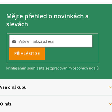
Z
á
Mějte přehled o novinkách a
p
a
slevách
t
í
PŘIHLÁSIT
SE
Přihlášením souhlasíte se
zpracovaním osobních údajů
Vše o nákupu
O nás