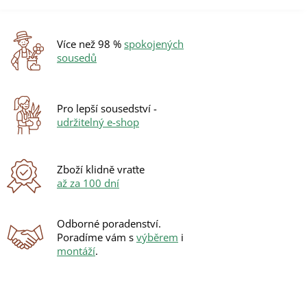
v
l
á
d
Více než 98 %
spokojených
a
sousedů
c
í
p
r
Pro lepší sousedství -
v
udržitelný e-shop
k
y
v
ý
Zboží klidně vraťte
p
až za 100 dní
i
s
u
Odborné poradenství.
Poradíme vám s
výběrem
i
montáží
.