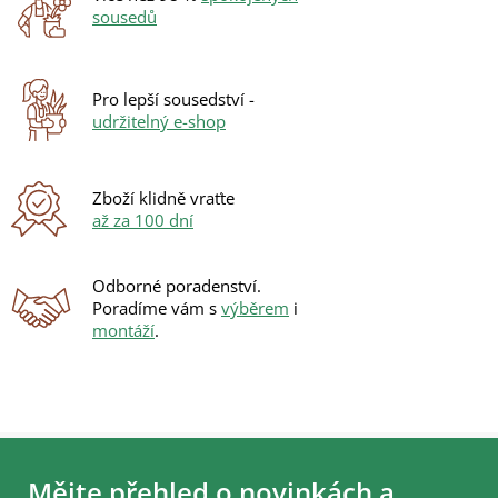
a
sousedů
c
í
p
r
Pro lepší sousedství -
v
udržitelný e-shop
k
y
v
ý
Zboží klidně vraťte
p
až za 100 dní
i
s
u
Odborné poradenství.
Poradíme vám s
výběrem
i
montáží
.
Z
á
Mějte přehled o novinkách a
p