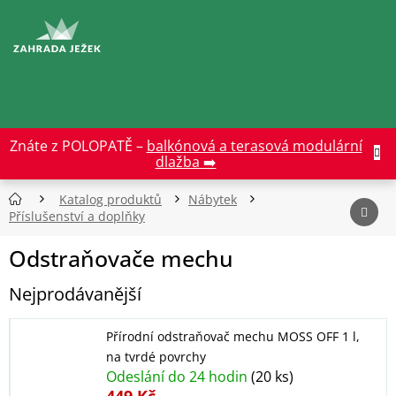
Přejít
na
CZK
obsah
Znáte z POLOPATĚ –
balkónová a terasová modulární
dlažba ➡️
Katalog produktů
Nábytek
Příslušenství a doplňky
Odstraňovače mechu
Nejprodávanější
Přírodní odstraňovač mechu MOSS OFF 1 l,
na tvrdé povrchy
Odeslání do 24 hodin
(20 ks)