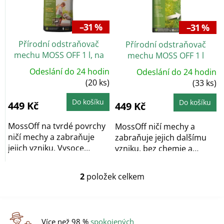
s
p
r
–31 %
–31 %
o
Přírodní odstraňovač
Přírodní odstraňovač
d
mechu MOSS OFF 1 l, na
mechu MOSS OFF 1 l
u
tvrdé povrchy
k
Odeslání do 24 hodin
Odeslání do 24 hodin
t
(20 ks)
(33 ks)
ů
Do košíku
Do košíku
449 Kč
449 Kč
MossOff na tvrdé povrchy
MossOff ničí mechy a
ničí mechy a zabraňuje
zabraňuje jejich dalšímu
jejich vzniku. Vysoce
vzniku, bez chemie a
účinný přípravek...
poškození životního...
2
položek celkem
O
v
l
á
d
Více než 98 %
spokojených