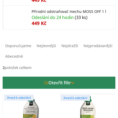
449 Kč
Přírodní odstraňovač mechu MOSS OFF 1 l
Odeslání do 24 hodin
(33 ks)
449 Kč
Ř
a
Doporučujeme
Nejlevnější
Nejdražší
Nejprodávanější
z
e
Abecedně
n
í
2
položek celkem
p
r
Otevřít filtr
o
d
V
u
ihned k odeslání
ihned k odeslání
ý
k
p
t
i
ů