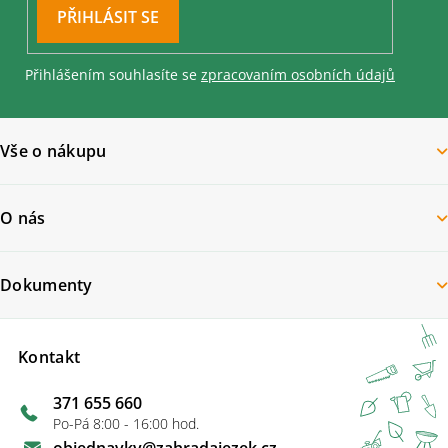
PŘIHLÁSIT
SE
Přihlášením souhlasíte se
zpracovaním osobních údajů
Vše o nákupu
O nás
Dokumenty
Kontakt
371 655 660
Po-Pá 8:00 - 16:00 hod.
objednavky
@
zahradajezek.cz