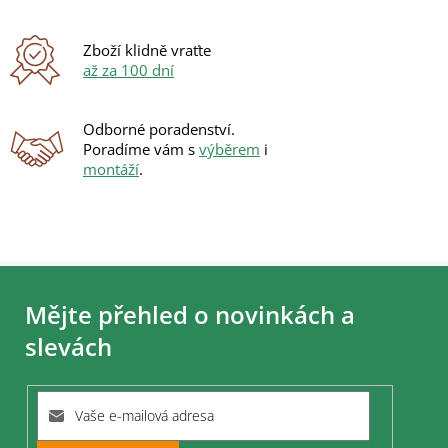
y
v
ý
Zboží klidně vraťte
p
až za 100 dní
i
s
u
Odborné poradenství.
Poradíme vám s
výběrem
i
montáží
.
Z
á
Mějte přehled o novinkách a
p
a
slevách
t
í