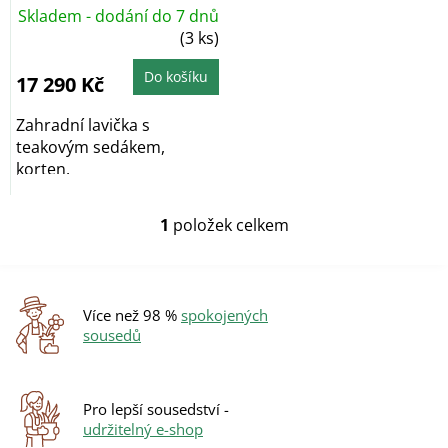
k
Skladem - dodání do 7 dnů
t
(3 ks)
ů
Do košíku
17 290 Kč
Zahradní lavička s
teakovým sedákem,
korten.
1
položek celkem
O
v
l
á
d
Více než 98 %
spokojených
a
sousedů
c
í
p
r
Pro lepší sousedství -
v
udržitelný e-shop
k