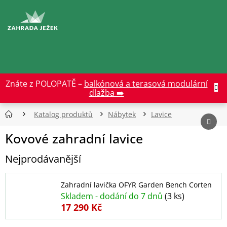
Přejít
na
CZK
obsah
Znáte z POLOPATĚ –
balkónová a terasová modulární
dlažba ➡️
Katalog produktů
Nábytek
Lavice
Kovové zahradní lavice
Nejprodávanější
Zahradní lavička OFYR Garden Bench Corten
Skladem - dodání do 7 dnů
(3 ks)
17 290 Kč