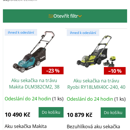
p
r
Otevřít filtr
o
d
V
u
ihned k odeslání
ihned k odeslání
ý
k
p
t
i
ů
s
p
r
–23 %
–10 %
o
Aku sekačka na trávu
Aku sekačka na trávu
d
Makita DLM382CM2, 38
Ryobi RY18LMX40C-240, 40
u
cm, 2× 18 V, 4,0 Ah
cm, 2× 4,0 Ah
+
k
Odeslání do 24 hodin
(1 ks)
Odeslání do 24 hodin
(1 ks)
Nabroušení nože zdarma
t
ů
Do košíku
Do košíku
10 490 Kč
10 879 Kč
Aku sekačka Makita
Bezuhlíková aku sekačka