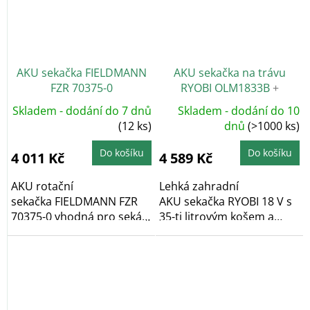
AKU sekačka FIELDMANN
AKU sekačka na trávu
FZR 70375-0
RYOBI OLM1833B
+
Nabroušení nože zdarma
Skladem - dodání do 7 dnů
Skladem - dodání do 10
(12 ks)
dnů
(>1000 ks)
Do košíku
Do košíku
4 011 Kč
4 589 Kč
AKU rotační
Lehká zahradní
sekačka FIELDMANN FZR
AKU sekačka RYOBI 18 V s
70375-0 vhodná pro sekání
35-ti litrovým košem a
ploch do 500 m2. Záběr...
šířkou...