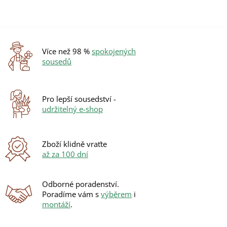
Více než 98 %
spokojených
sousedů
Pro lepší sousedství -
udržitelný e-shop
Zboží klidně vraťte
až za 100 dní
Odborné poradenství.
Poradíme vám s
výběrem
i
montáží
.