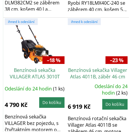
DLM382CM2 se záběrem
Ryobi RY18LMX40C-240 se
38 cm, košem 40 l a
záběrem 40 cm, košem 50
centrálním nastavením
l a centrálním...
výšky...
ihned k odeslání
ihned k odeslání
–18 %
–23 %
Benzínová sekačka
Benzínová sekačka Villager
VILLAGER ATLAS 3010T
Atlas 4011B, záběr 46 cm
Odeslání do 24
Odeslání do 24 hodin
(1 ks)
Průměrné
hodnocení
hodin
(2 ks)
produktu
je
Do košíku
5,0
4 790 Kč
Do košíku
6 919 Kč
z
5
hvězdiček.
Benzínová sekačka
Benzínová rotační sekačka
VILLAGER bez pojezdu, s
Villager Atlas 4011B se
čtyřtaktním motorem o
záběrem 46 cm, motorem