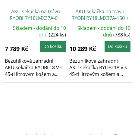
AKU sekačka na trávu
AKU sekačka na trávu
RYOBI RY18LMX37A-0
+
RYOBI RY18LMX37A-150
+
Nabroušení nože zdarma
Nabroušení nože zdarma
Skladem - dodání do 10
Skladem - dodání do 10
dnů
(224 ks)
dnů
(788 ks)
Do košíku
Do košíku
7 789 Kč
10 289 Kč
Bezuhlíková zahradní
Bezuhlíková zahradní
AKU sekačka RYOBI 18 V s
AKU sekačka RYOBI 18 V s
45-ti litrovým košem a...
45-ti litrovým košem a...