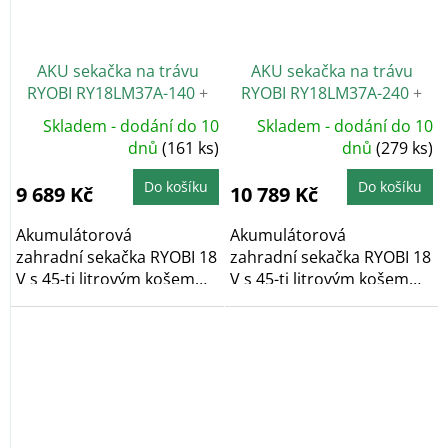
AKU sekačka na trávu
AKU sekačka na trávu
RYOBI RY18LM37A-140
+
RYOBI RY18LM37A-240
+
Nabroušení nože zdarma
Nabroušení nože zdarma
Skladem - dodání do 10
Skladem - dodání do 10
dnů
(161 ks)
dnů
(279 ks)
Do košíku
Do košíku
9 689 Kč
10 789 Kč
Akumulátorová
Akumulátorová
zahradní sekačka RYOBI 18
zahradní sekačka RYOBI 18
V s 45-ti litrovým košem
V s 45-ti litrovým košem
a...
a...