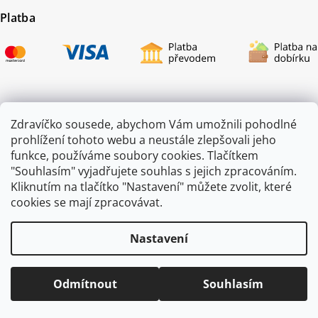
Platba
Certifikace
Zdravíčko sousede, abychom Vám umožnili pohodlné
prohlížení tohoto webu a neustále zlepšovali jeho
funkce, používáme soubory cookies. Tlačítkem
"Souhlasím" vyjadřujete souhlas s jejich zpracováním.
Kliknutím na tlačítko "Nastavení" můžete zvolit, které
cookies se mají zpracovávat.
Nastavení
Copyright 2026
ZAHRADA JEŽEK
. Všechna práva vyhrazena.
Odmítnout
Souhlasím
Vytvořil
Shoptet
|
mime digital