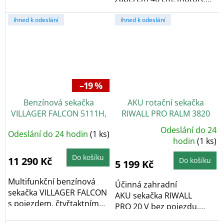
obsahu 146 cm3 a...
125 cm³ a...
ihned k odeslání
ihned k odeslání
–19 %
Benzínová sekačka
AKU rotační sekačka
VILLAGER FALCON 5111H,
RIWALL PRO RALM 3820
motor Honda
set
+ Nabroušení nože
Odeslání do 24
Odeslání do 24 hodin
(1 ks)
Průměrné
zdarma
hodnocení
hodin
(1 ks)
produktu
je
Do košíku
5,0
11 290 Kč
Do košíku
5 199 Kč
z
5
hvězdiček.
Multifunkční benzínová
Účinná zahradní
sekačka VILLAGER FALCON
AKU sekačka RIWALL
s pojezdem, čtyřtaktním
PRO 20 V bez pojezdu,
motorem o obsahu...
doba provozu 40 min,...