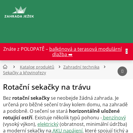
Přejít
na
CZK
obsah
Znáte z POLOPATĚ –
balkónová a terasová modulární
dlažba ➡️
Katalog produktů
Zahradní technika
Sekačky a křovinořezy
Rotační sekačky na trávu
Bez
rotační sekačky
se neobejde žádná zahrada. Je
určená pro běžné sečení trávy kolem domu, na zahradě
a podobně. O sečení se stará
horizontálně uložené
rotující ostří
. Existuje několik typů pohonu -
benzínový
(vysoký výkon),
elektrický
(obratnost, minimální údržba)
a moderní sekačky na
AKU napájení,
které spojují tichý a