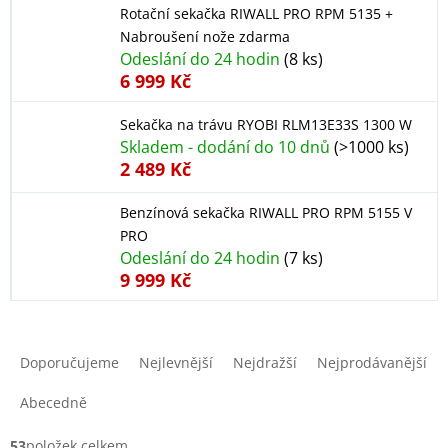
Rotační sekačka RIWALL PRO RPM 5135
+
Nabroušení nože zdarma
Odeslání do 24 hodin
(8 ks)
6 999 Kč
Sekačka na trávu RYOBI RLM13E33S 1300 W
Skladem - dodání do 10 dnů
(>1000 ks)
2 489 Kč
Benzínová sekačka RIWALL PRO RPM 5155 V
PRO
Odeslání do 24 hodin
(7 ks)
9 999 Kč
Ř
a
Doporučujeme
Nejlevnější
Nejdražší
Nejprodávanější
z
e
Abecedně
n
í
53
položek celkem