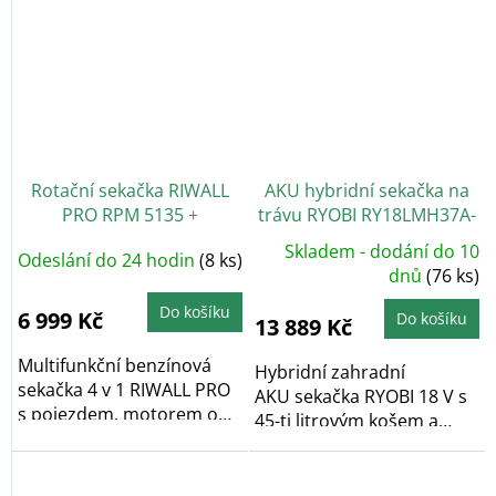
Rotační sekačka RIWALL
AKU hybridní sekačka na
PRO RPM 5135
+
trávu RYOBI RY18LMH37A-
Nabroušení nože zdarma
250
+ Nabroušení nože
Skladem - dodání do 10
Odeslání do 24 hodin
(8 ks)
zdarma
dnů
(76 ks)
Do košíku
6 999 Kč
Do košíku
13 889 Kč
Multifunkční benzínová
Hybridní zahradní
sekačka 4 v 1 RIWALL PRO
AKU sekačka RYOBI 18 V s
s pojezdem, motorem o
45-ti litrovým košem a
objemu 146 cm3,...
šířkou...