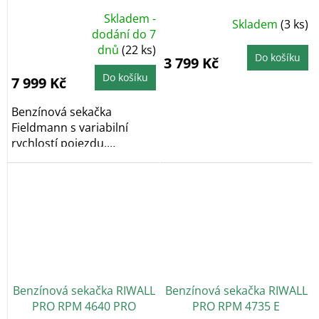
144BV s var. pojezdem
+
Skladem -
Skladem
(3 ks)
Nabroušení nože zdarma
Průměrné
dodání do 7
hodnocení
dnů
(22 ks)
produktu
Do košíku
je
3 799 Kč
5,0
z
Do košíku
7 999 Kč
5
hvězdiček.
Benzínová sekačka
Fieldmann s variabilní
rychlostí pojezdu,
čtyřtaktním motorem o...
Benzínová sekačka RIWALL
Benzínová sekačka RIWALL
PRO RPM 4640 PRO
PRO RPM 4735 E