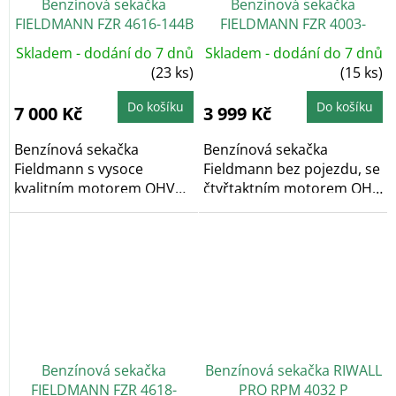
Benzínová sekačka
Benzínová sekačka
FIELDMANN FZR 4616-144B
FIELDMANN FZR 4003-
+ Nabroušení nože
79BH, bez pojezdu
Skladem - dodání do 7 dnů
Skladem - dodání do 7 dnů
zdarma
(23 ks)
(15 ks)
Do košíku
Do košíku
7 000 Kč
3 999 Kč
Benzínová sekačka
Benzínová sekačka
Fieldmann s vysoce
Fieldmann bez pojezdu, se
kvalitním motorem OHV
čtyřtaktním motorem OHV
RATO SV 145-S o...
o obsahu 79...
Benzínová sekačka
Benzínová sekačka RIWALL
FIELDMANN FZR 4618-
PRO RPM 4032 P