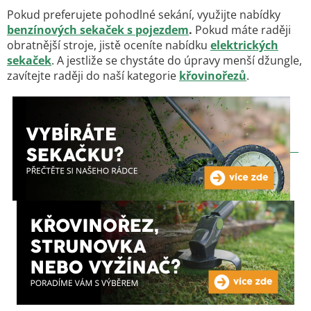
Pokud preferujete pohodlné sekání, využijte nabídky
benzínových sekaček s pojezdem
.
Pokud máte raději
obratnější stroje, jistě oceníte nabídku
elektrických
sekaček
. A jestliže se chystáte do úpravy menší džungle,
zavítejte raději do naší kategorie
křovinořezů
.