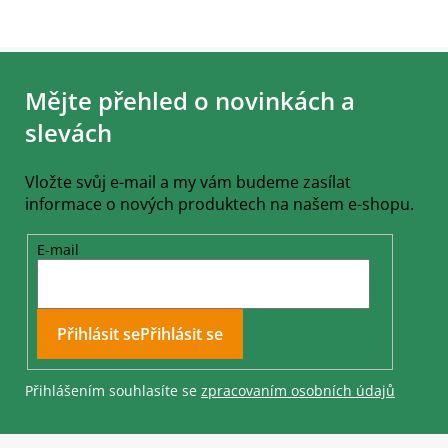
Z
á
Mějte přehled o novinkách a
p
a
slevách
t
í
Vložte svůj e-mail a my vám budeme zasílat
informace o nových produktech na našem e-shopu.
E-mail
Přihlásit se
Přihlášením souhlasíte se
zpracovaním osobních údajů