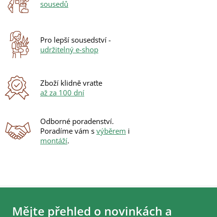
sousedů
Pro lepší sousedství -
udržitelný e-shop
Zboží klidně vraťte
až za 100 dní
Odborné poradenství.
Poradíme vám s
výběrem
i
montáží
.
Z
á
Mějte přehled o novinkách a
p