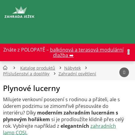
Přejít
na
CZK
obsah
Znáte z POLOPATĚ –
balkónová a terasová modulární
dlažba ➡️
Katalog produktů
Nábytek
Příslušenství a doplňky
Zahradní osvětlení
Plynové lucerny
Milujete venkovní posezení s rodinou a přáteli, ale s
úderem podzimu se zimomřivě přesouváte do
interiéru? Díky
moderním zahradním lucernám s
plynovým hořákem
si je prodloužíte klidně přes celý
rok. Vybírejte například z
e
legantních
zahradních
lamp
COSI.