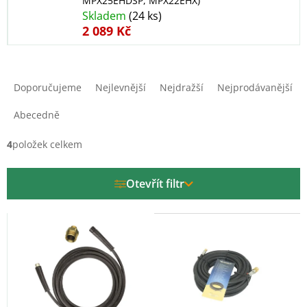
MPX25EHDSP, MPX22EHX)
Skladem
(24 ks)
2 089 Kč
Ř
a
Doporučujeme
Nejlevnější
Nejdražší
Nejprodávanější
z
e
Abecedně
n
í
4
položek celkem
p
r
Otevřít filtr
o
d
V
u
ý
k
p
t
i
ů
s
p