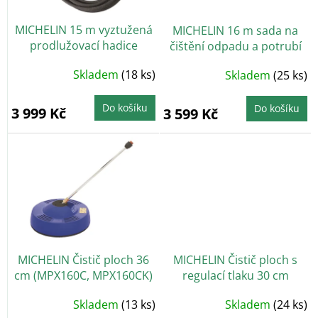
r
o
MICHELIN 15 m vyztužená
MICHELIN 16 m sada na
d
prodlužovací hadice
čištění odpadu a potrubí
u
(MPX160C, MPX160CK)
(MPX160CK)
k
Skladem
(18 ks)
Skladem
(25 ks)
t
ů
Do košíku
Do košíku
3 999 Kč
3 599 Kč
MICHELIN Čistič ploch 36
MICHELIN Čistič ploch s
cm (MPX160C, MPX160CK)
regulací tlaku 30 cm
(MPX16E, MPX19EH,
Skladem
(13 ks)
Skladem
(24 ks)
MPX19EHDS,