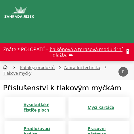
Přejít
na
CZK
obsah
Znáte z POLOPATĚ –
balkónová a terasová modulární
dlažba ➡️
Katalog produktů
Zahradní technika
Tlakové myčky
Příslušenství k tlakovým myčkám
Vysokotlaké
Mycí kartáče
čističe ploch
Prodlužovací
Pracovní
hadice
nástavce