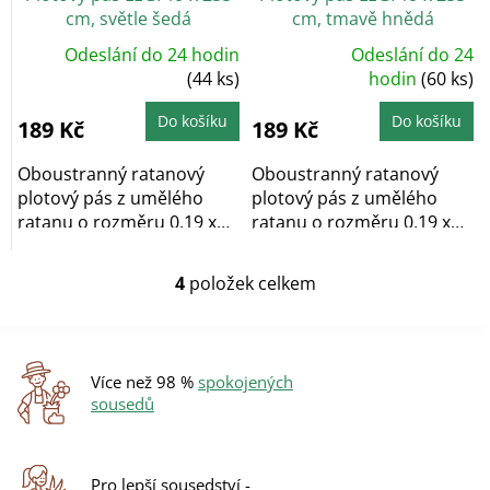
cm, světle šedá
cm, tmavě hnědá
Odeslání do 24 hodin
Odeslání do 24
Průměrné
(44 ks)
hodnocení
hodin
(60 ks)
produktu
je
5,0
Do košíku
Do košíku
189 Kč
189 Kč
z
5
hvězdiček.
Oboustranný ratanový
Oboustranný ratanový
plotový pás z umělého
plotový pás z umělého
ratanu o rozměru 0,19 x
ratanu o rozměru 0,19 x
2,55 m a ve světle...
2,55 m a v tmavě...
4
položek celkem
O
v
l
á
d
Více než 98 %
spokojených
a
sousedů
c
í
p
r
Pro lepší sousedství -