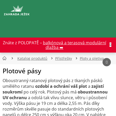
Přejít
na
CZK
obsah
Znáte z POLOPATĚ –
balkónová a terasová modulární
dlažba ➡️
Katalog produktů
Přístřešky
Ploty a pletiva
Plotové pásy
Oboustranný ratanový plotový pás z tkaných pásků
umělého ratanu
ozdobí
a
ochrání váš plot
a
zajistí
soukromí
po celý rok. Plotový pás má
oboustrannou
UV ochranu
a odolá tak vlivu slunce, větru i působení
vody. Výška pásu je 19 cm a délka 2,55 m. Pás díky
rozměrům skvěle pasuje do standardních plotových
panelů o délce 250 cm s výškou oka 20 cm.
V nabídce