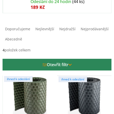
Odeslání do 24 hodin
(44 ks)
189 Kč
Ř
a
Doporučujeme
Nejlevnější
Nejdražší
Nejprodávanější
z
e
Abecedně
n
í
4
položek celkem
p
r
Otevřít filtr
o
d
V
u
ihned k odeslání
ihned k odeslání
ý
k
p
t
i
ů
s
p
r