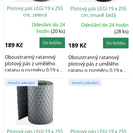
o
Plotový pás LEGI 19 x 255
Plotový pás LEGI 19 x 255
d
cm, zelená
cm, tmavě šedá
u
k
Odeslání do 24
Odeslání do 24 hodin
Průměrné
t
hodnocení
hodin
(20 ks)
(28 ks)
produktu
ů
je
5,0
Do košíku
Do košíku
189 Kč
189 Kč
z
5
hvězdiček.
Oboustranný ratanový
Oboustranný ratanový
plotový pás z umělého
plotový pás z umělého
ratanu o rozměru 0,19 x
ratanu o rozměru 0,19 x
2,55 m a v zelené...
2,55 m a v tmavě...
ihned k odeslání
ihned k odeslání
Plotový pás LEGI 19 x 255
Plotový pás LEGI 19 x 255