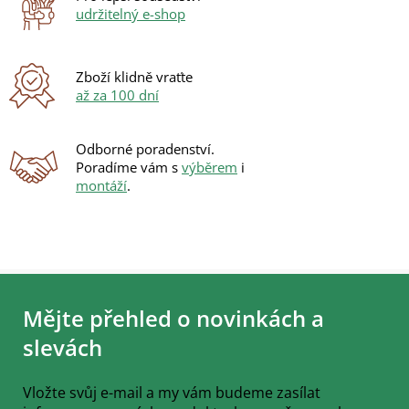
v
udržitelný e-shop
k
y
v
ý
Zboží klidně vraťte
p
až za 100 dní
i
s
u
Odborné poradenství.
Poradíme vám s
výběrem
i
montáží
.
Z
á
Mějte přehled o novinkách a
p
a
slevách
t
í
Vložte svůj e-mail a my vám budeme zasílat