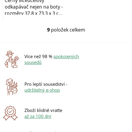
Černý víceúčelový
odkapávač nejen na boty -
rozměry 37,8 x 73,3 x 3 cm,
vyrobeno z...
9
položek celkem
O
v
l
á
d
Více než 98 %
spokojených
a
sousedů
c
í
p
r
Pro lepší sousedství -
v
udržitelný e-shop
k
y
v
ý
Zboží klidně vraťte
p
až za 100 dní
i
s