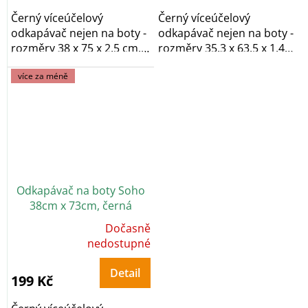
hvězdiček.
hvězdiček.
Černý víceúčelový
Černý víceúčelový
odkapávač nejen na boty -
odkapávač nejen na boty -
rozměry 38 x 75 x 2,5 cm,
rozměry 35,3 x 63,5 x 1,4
vyrobeno z...
cm, vyrobeno z...
více za méně
Odkapávač na boty Soho
38cm x 73cm, černá
Dočasně
Průměrné
hodnocení
nedostupné
produktu
je
5,0
Detail
z
199 Kč
5
hvězdiček.