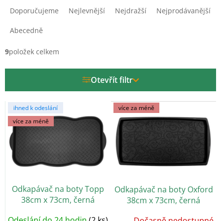
a
Doporučujeme
Nejlevnější
Nejdražší
Nejprodávanější
z
e
Abecedně
n
í
9
položek celkem
p
r
Otevřít filtr
o
d
V
u
ihned k odeslání
více za méně
ý
k
více za méně
p
t
i
ů
s
p
r
o
Odkapávač na boty Topp
Odkapávač na boty Oxford
d
38cm x 73cm, černá
38cm x 73cm, černá
u
k
Odeslání do 24 hodin
(2 ks)
Dočasně nedostupné