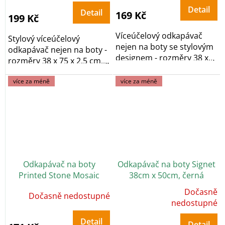
je
5,0
Detail
Detail
169 Kč
z
199 Kč
5
hvězdiček.
Víceúčelový odkapávač
Stylový víceúčelový
nejen na boty se stylovým
odkapávač nejen na boty -
designem - rozměry 38 x
rozměry 38 x 75 x 2,5 cm,
75 x 2,5 cm,...
vyrobeno z...
více za méně
více za méně
Odkapávač na boty
Odkapávač na boty Signet
Printed Stone Mosaic
38cm x 50cm, černá
38cm x 75cm
Dočasně
Dočasně nedostupné
Průměrné
hodnocení
nedostupné
produktu
je
5,0
Detail
Detail