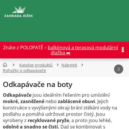
Přejít
na
CZK
obsah
Znáte z POLOPATĚ –
balkónová a terasová modulární
dlažba ➡️
Katalog produktů
Nábytek
Rohožky a odkapávače
Odkapávače na boty
Odkapávače
jsou ideálním řešením pro umístění
mokré, zasněžené
nebo
zablácené obuvi
. Jejich
konstrukce s vyvýšenými okraji brání stékání vody na
podlahu a pomáhá udržovat prostor čistý. Jsou
vyrobeny z
recyklované pryže
, a proto jsou lehké,
odolné a snadno se čistí.
Dají se kombinovat s