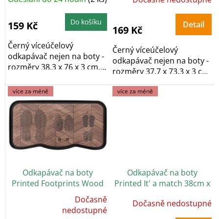
t
ů
Do košíku
159 Kč
Detail
169 Kč
Černý víceúčelový
Černý víceúčelový
odkapávač nejen na boty -
odkapávač nejen na boty -
rozměry 38,3 x 76 x 3 cm,
rozměry 37,7 x 73,3 x 3 cm,
vyrobeno z...
vyrobeno z...
více za méně
více za méně
Odkapávač na boty
Odkapávač na boty
Printed Footprints Wood
Printed It' a match 38cm x
38cm x 75cm
75cm
Dočasně
Dočasně nedostupné
Průměrné
hodnocení
nedostupné
produktu