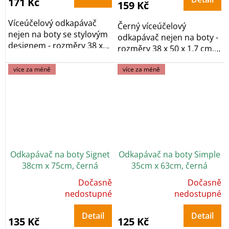
171 Kč
z
159 Kč
5
hvězdiček.
Víceúčelový odkapávač
Černý víceúčelový
nejen na boty se stylovým
odkapávač nejen na boty -
designem - rozměry 38 x
rozměry 38 x 50 x 1,7 cm,
75 x 2,5 cm,...
vyrobeno z...
více za méně
více za méně
Odkapávač na boty Signet
Odkapávač na boty Simple
38cm x 75cm, černá
35cm x 63cm, černá
Dočasně
Dočasně
Průměrné
Průměrné
hodnocení
nedostupné
hodnocení
nedostupné
produktu
produktu
je
je
5,0
5,0
Detail
Detail
z
z
135 Kč
125 Kč
5
5