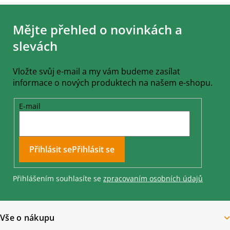
Z
á
Mějte přehled o novinkách a
p
a
slevách
t
í
Vložte svůj e-mail a my vám budeme zasílat
informace o nových produktech na našem e-shopu.
E-mail
Přihlásit se
Přihlášením souhlasíte se
zpracovaním osobních údajů
Vše o nákupu