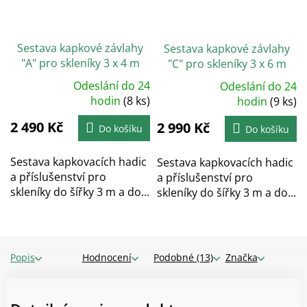
Sestava kapkové závlahy
Sestava kapkové závlahy
"A" pro skleníky 3 x 4 m
"C" pro skleníky 3 x 6 m
Odeslání do 24
Odeslání do 24
Průměrné
Průměrné
hodnocení
hodin
(8 ks)
hodnocení
hodin
(9 ks)
produktu
produktu
je
je
2 490 Kč
5,0
2 990 Kč
5,0
Do košíku
Do košíku
z
z
5
5
hvězdiček.
hvězdiček.
Sestava kapkovacích hadic
Sestava kapkovacích hadic
a příslušenství pro
a příslušenství pro
skleníky do šířky 3 m a do...
skleníky do šířky 3 m a do...
Popis
Hodnocení
Podobné (13)
Značka