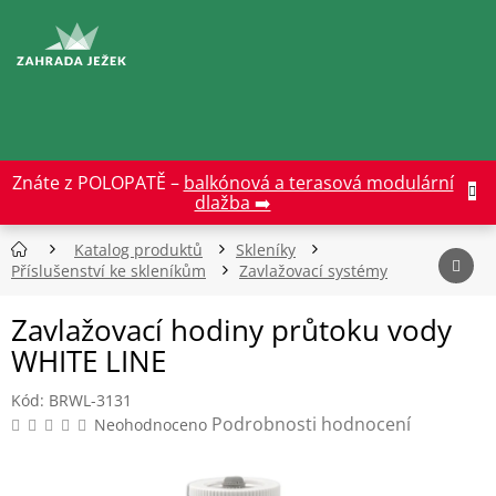
Přejít
na
CZK
obsah
Znáte z POLOPATĚ –
balkónová a terasová modulární
dlažba ➡️
Katalog produktů
Skleníky
Příslušenství ke skleníkům
Zavlažovací systémy
Zavlažovací hodiny průtoku vody
WHITE LINE
Kód:
BRWL-3131
Průměrné
Podrobnosti hodnocení
Neohodnoceno
hodnocení
produktu
je
0,0
z