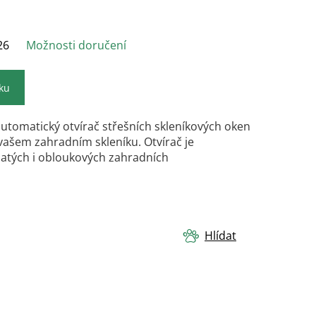
26
Možnosti doručení
íku
utomatický otvírač střešních skleníkových oken
 vašem zahradním skleníku. Otvírač je
natých i obloukových zahradních
.
Hlídat