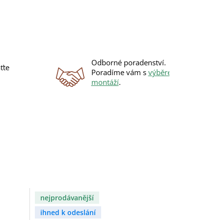
Odborné poradenství.
ťte
Poradíme vám s
výběrem
i
montáží
.
nejprodávanější
ihned k odeslání