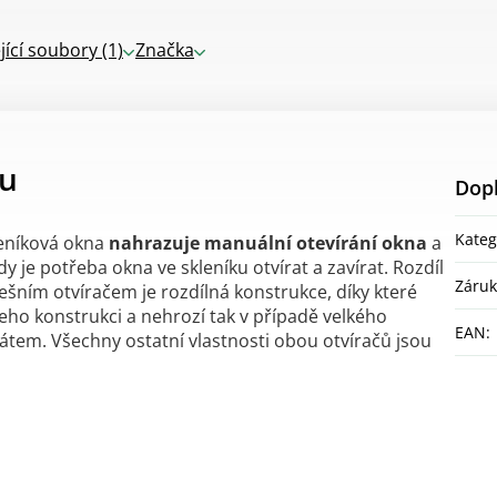
jící soubory (1)
Značka
tu
Dop
Kateg
leníková okna
nahrazuje manuální otevírání okna
a
y je potřeba okna ve skleníku otvírat a zavírat. Rozdíl
Záru
šním otvíračem je rozdílná konstrukce, díky které
jeho konstrukci a nehrozí tak v případě velkého
EAN
:
nátem. Všechny ostatní vlastnosti obou otvíračů jsou