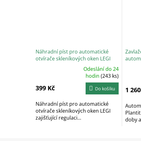
Náhradní píst pro automatické
Zavlaž
otvírače skleníkových oken LEGI
automa
Odeslání do 24
Průměrné
Prů
hodnocení
hodin
(243 ks)
hodn
produktu
prod
je
je
399 Kč
5,0
5,0
Do košíku
1 260
z
z
5
5
hvězdiček.
hvěz
Náhradní píst pro automatické
Automa
otvírače skleníkových oken LEGI
Planti
zajišťující regulaci...
doby a 