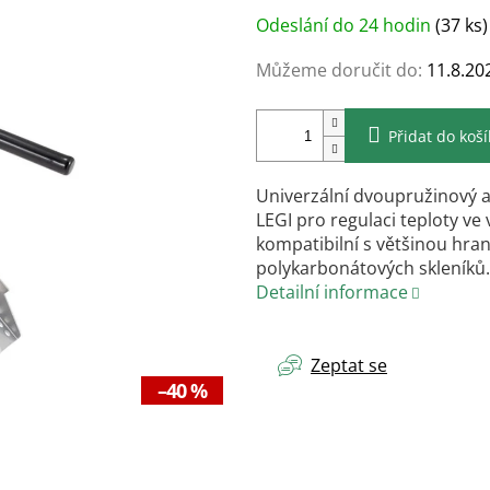
Měrná
Odeslání do 24 hodin
(37 ks)
cena:
Můžeme doručit do:
11.8.20
Přidat do koš
Univerzální dvoupružinový a
LEGI pro regulaci teploty ve
kompatibilní s většinou hra
polykarbonátových skleníků
Detailní informace
Zeptat se
–40 %