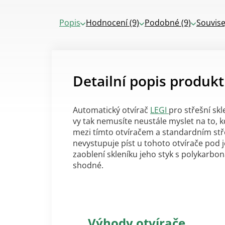
Popis
Hodnocení (9)
Podobné (9)
Souvise
Detailní popis produk
Automatický otvírač
LEGI
pro střešní sk
vy tak nemusíte neustále myslet na to, kd
mezi tímto otvíračem a standardním stře
nevystupuje píst u tohoto otvírače pod 
zaoblení skleníku jeho styk s polykarbo
shodné.
Výhody otvírače