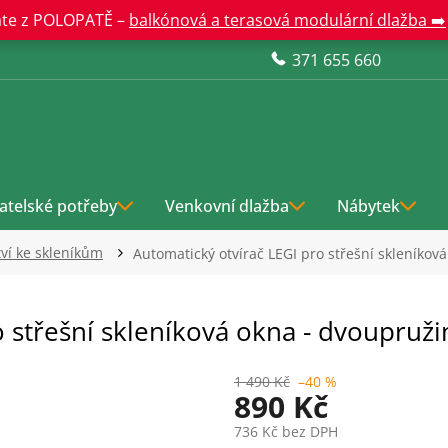
te z POLOPATĚ –
balkónová a terasová modulární dlažba ➡️
371 655 660
atelské potřeby
Venkovní dlažba
Nábytek
tví ke skleníkům
Automatický otvírač LEGI pro střešní skleníkov
o střešní skleníková okna - dvoupruž
1 490 Kč
–40 %
890 Kč
736 Kč bez DPH