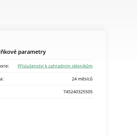
lňkové parametry
orie
:
Příslušenství k zahradním skleníkům
ka
:
24 měsíců
745240325505