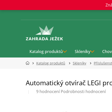
Přejít
Zná
na
obsah
Katalog produktů
Skleníky
Chov
Katalog produktů
Skleníky
Příslušens
Automatický otvírač LEGI pr
Průměrné
9 hodnocení
Podrobnosti hodnocení
hodnocení
produktu
je
5,0
z
5
hvězdiček.