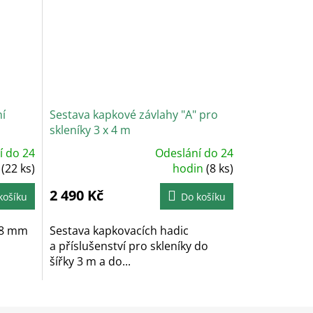
ní
Sestava kapkové závlahy "A" pro
skleníky 3 x 4 m
í do 24
Odeslání do 24
Průměrné
n
(22 ks)
hodnocení
hodin
(8 ks)
produktu
je
2 490 Kč
5,0
košíku
Do košíku
z
5
hvězdiček.
 38 mm
Sestava kapkovacích hadic
a příslušenství pro skleníky do
šířky 3 m a do...