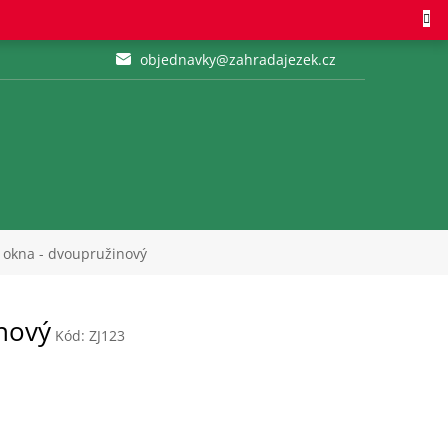
objednavky@zahradajezek.cz
á okna - dvoupružinový
inový
Kód:
ZJ123