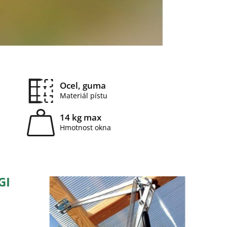
Ocel, guma
Materiál pístu
14 kg max
Hmotnost okna
GI