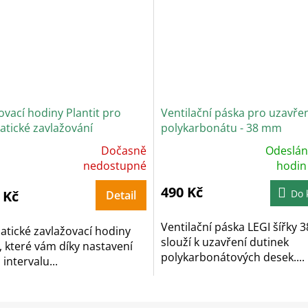
ovací hodiny Plantit pro
Ventilační páska pro uzavře
tické zavlažování
polykarbonátu - 38 mm
Dočasně
Odeslán
měrné
Průměrné
ocení
nedostupné
hodnocení
hodi
uktu
produktu
je
490 Kč
4,7
 Kč
Do 
Detail
z
5
diček.
hvězdiček.
Ventilační páska LEGI šířky
tické zavlažovací hodiny
slouží k uzavření dutinek
t, které vám díky nastavení
polykarbonátových desek....
intervalu...