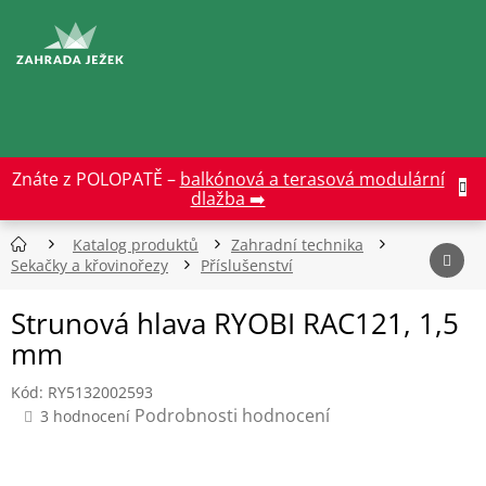
Přejít
na
CZK
obsah
Znáte z POLOPATĚ –
balkónová a terasová modulární
dlažba ➡️
Katalog produktů
Zahradní technika
Sekačky a křovinořezy
Příslušenství
Strunová hlava RYOBI RAC121, 1,5
mm
Kód:
RY5132002593
Průměrné
Podrobnosti hodnocení
3 hodnocení
hodnocení
produktu
je
3,7
z