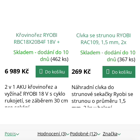
Křovinořez RYOBI
Cívka se strunou RYOBI
RBC18X20B4F 18V +
RAC109, 1,5 mm, 2x
akumulátor + nabíječka
Skladem - dodání do 10
Skladem - dodání do 10
dnů
(462 ks)
dnů
(367 ks)
+ Nabroušení nože
6 989 Kč
269 Kč
zdarma
Do košíku
Do košíku
2 v 1 AKU křovinořez a
Náhradní cívka do
vyžínač RYOBI 18 V s cyklo
strunové sekačky Ryobi se
rukojetí, se záběrem 30 cm
strunou o průměru 1,5
pro sekání...
mm, 2 ks v balení.
Popis
Hodnocení (3)
Podobné (12)
Značka