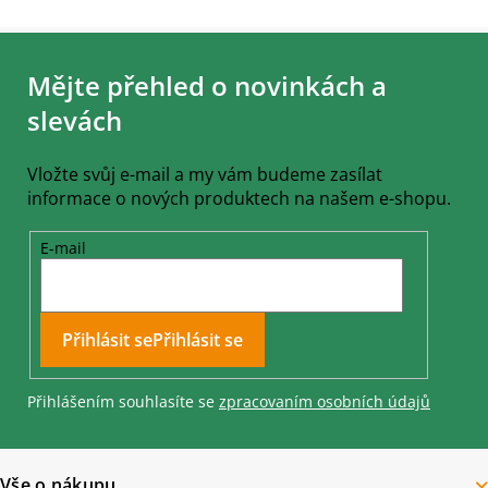
Z
á
Mějte přehled o novinkách a
p
a
slevách
t
í
Vložte svůj e-mail a my vám budeme zasílat
informace o nových produktech na našem e-shopu.
E-mail
Přihlásit se
Přihlášením souhlasíte se
zpracovaním osobních údajů
Vše o nákupu