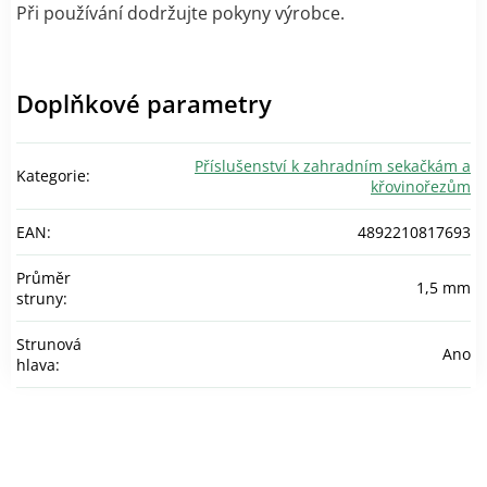
Při používání dodržujte pokyny výrobce.
Doplňkové parametry
Příslušenství k zahradním sekačkám a
Kategorie
:
křovinořezům
EAN
:
4892210817693
Průměr
1,5 mm
struny
:
Strunová
Ano
hlava
: