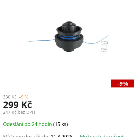
5
hvězdiček.
–9 %
330 Kč
–9 %
299 Kč
247 Kč bez DPH
Měrná
Odeslání do 24 hodin
(15 ks)
cena:
Můžeme doručit do:
11.8.2026
Možnosti doručení