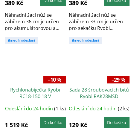
Do košíku
Do košíku
389 Kč
389 Kč
Náhradní žací nůž se
Náhradní žací nůž se
záběrem 36 cm je určen
záběrem 33 cm je určen
pro akumulátorovou a
pro sekačku Ryobi
hybridní sekačku Ryobi...
RLM18X33H40. Obnovuje...
ihned k odeslání
ihned k odeslání
–10 %
–29 %
Rychlonabíječka Ryobi
Sada 28 šroubovacích bitů
RC18-150 18 V
Ryobi RAK28MSD
Odeslání do 24 hodin
(1 ks)
Odeslání do 24 hodin
(2 ks)
Do košíku
Do košíku
1 519 Kč
129 Kč