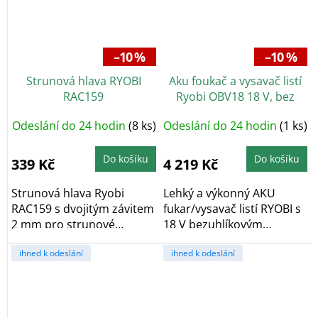
–10 %
–10 %
Strunová hlava RYOBI
Aku foukač a vysavač listí
RAC159
Ryobi OBV18 18 V, bez
baterie
Odeslání do 24 hodin
(8 ks)
Odeslání do 24 hodin
(1 ks)
Do košíku
Do košíku
339 Kč
4 219 Kč
Strunová hlava Ryobi
Lehký a výkonný AKU
RAC159 s dvojitým závitem
fukar/vysavač listí RYOBI s
2 mm pro strunové
18 V bezuhlíkovým
sekačky Ryobi. Slouží...
motorem a vakem o...
ihned k odeslání
ihned k odeslání