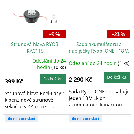
–9 %
–23 %
Strunová hlava RYOBI
Sada akumulátoru a
RAC115
nabíječky Ryobi ONE+ 18 V,
2,5 Ah
Odeslání do 24
Odeslání do 24 hodin
(1 ks)
Průměrné
hodnocení
hodin
(10 ks)
produktu
je
Do košíku
5,0
2 290 Kč
Do košíku
399 Kč
z
5
hvězdiček.
Sada Ryobi ONE+ obsahuje
Strunová hlava Reel-Easy™
jeden 18 V Li-ion
k benzínové strunové
akumulátor s kapacitou
sekačce s 2,4 mm strunou.
2,5 Ah a nabíječku....
Kompatibilní...
ihned k odeslání
ihned k odeslání