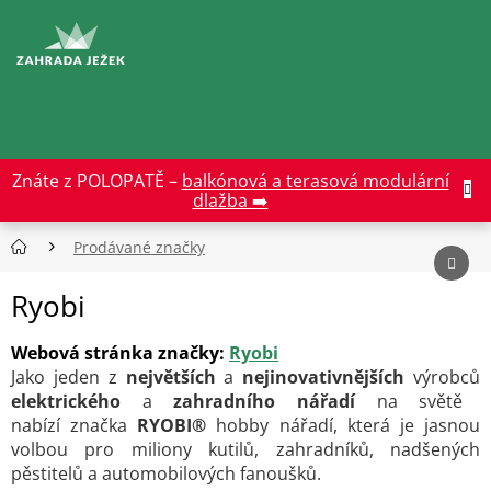
Přejít
na
CZK
obsah
Znáte z POLOPATĚ –
balkónová a terasová modulární
dlažba ➡️
Prodávané značky
Ryobi
Webová stránka značky:
Ryobi
Jako jeden z
největších
a
nejinovativnějších
výrobců
elektrického
a
zahradního nářadí
na světě
nabízí značka
RYOBI®
hobby nářadí, která je jasnou
volbou pro miliony kutilů, zahradníků, nadšených
pěstitelů a automobilových fanoušků.