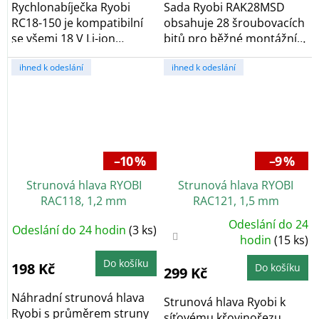
Rychlonabíječka Ryobi
Sada Ryobi RAK28MSD
RC18-150 je kompatibilní
obsahuje 28 šroubovacích
se všemi 18 V Li-ion
bitů pro běžné montážní
akumulátory ONE+....
práce, bytový...
ihned k odeslání
ihned k odeslání
–10 %
–9 %
Strunová hlava RYOBI
Strunová hlava RYOBI
RAC118, 1,2 mm
RAC121, 1,5 mm
Odeslání do 24
Odeslání do 24 hodin
(3 ks)
Průměrné
hodnocení
hodin
(15 ks)
produktu
je
Do košíku
3,7
198 Kč
Do košíku
299 Kč
z
5
hvězdiček.
Náhradní strunová hlava
Strunová hlava Ryobi k
Ryobi s průměrem struny
síťovému křovinořezu.