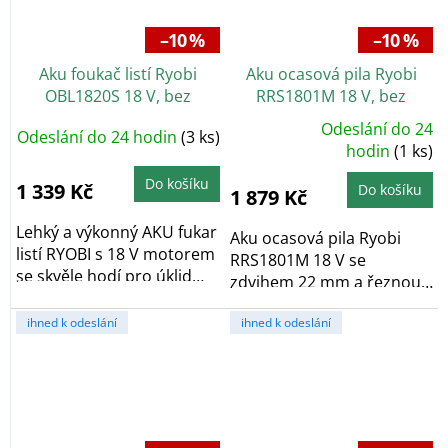
–10 %
–10 %
Aku foukač listí Ryobi
Aku ocasová pila Ryobi
OBL1820S 18 V, bez
RRS1801M 18 V, bez
baterie
baterie
Odeslání do 24
Odeslání do 24 hodin
(3 ks)
Průměrné
hodnocení
hodin
(1 ks)
produktu
je
Do košíku
5,0
1 339 Kč
Do košíku
1 879 Kč
z
5
hvězdiček.
Lehký a výkonný AKU fukar
Aku ocasová pila Ryobi
listí RYOBI s 18 V motorem
RRS1801M 18 V se
se skvěle hodí pro úklid
zdvihem 22 mm a řeznou
dvorků,...
hloubkou do dřeva 180
ihned k odeslání
ihned k odeslání
mm...