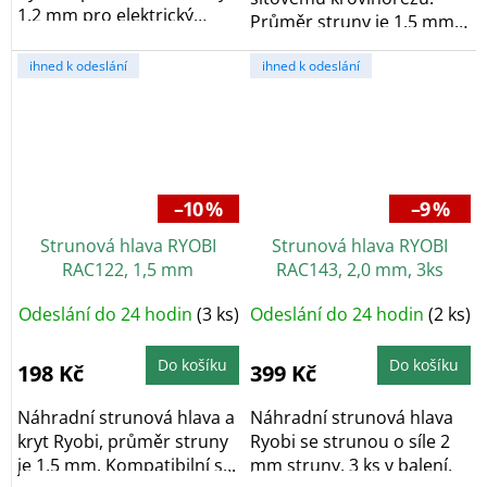
1,2 mm pro elektrický
Průměr struny je 1,5 mm.
vyžínač Ryobi RLT...
Kompatibilní s...
ihned k odeslání
ihned k odeslání
–10 %
–9 %
Strunová hlava RYOBI
Strunová hlava RYOBI
RAC122, 1,5 mm
RAC143, 2,0 mm, 3ks
Odeslání do 24 hodin
(3 ks)
Odeslání do 24 hodin
(2 ks)
Do košíku
Do košíku
198 Kč
399 Kč
Náhradní strunová hlava a
Náhradní strunová hlava
kryt Ryobi, průměr struny
Ryobi se strunou o síle 2
je 1,5 mm. Kompatibilní s...
mm struny, 3 ks v balení.