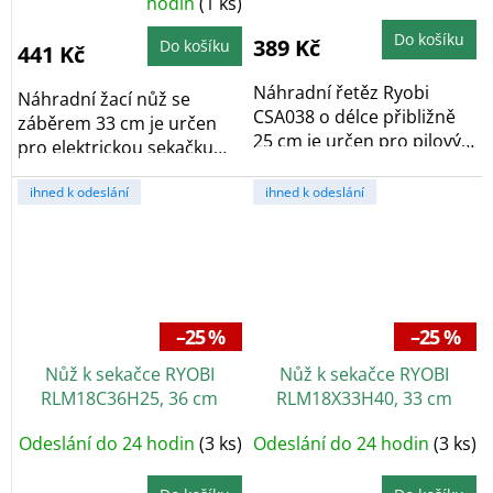
hodnocení
hodin
(1 ks)
produktu
je
Do košíku
5,0
389 Kč
Do košíku
441 Kč
z
5
hvězdiček.
Náhradní řetěz Ryobi
Náhradní žací nůž se
CSA038 o délce přibližně
záběrem 33 cm je určen
25 cm je určen pro pilový
pro elektrickou sekačku
adaptér APR04....
Ryobi RLM13E33S....
ihned k odeslání
ihned k odeslání
–25 %
–25 %
Nůž k sekačce RYOBI
Nůž k sekačce RYOBI
RLM18C36H25, 36 cm
RLM18X33H40, 33 cm
Odeslání do 24 hodin
(3 ks)
Odeslání do 24 hodin
(3 ks)