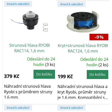
V
r
ihned k odeslání
ihned k odeslání
ý
o
p
d
i
u
s
k
p
t
r
ů
–9 %
o
Strunová hlava RYOBI
Kryt+strunová hlava RYOBI
d
RAC114, 1,6 mm
RAC124, 1,6 mm
u
k
Odeslání do 24
Odeslání do 24
Průměrné
Průměrné
t
hodnocení
hodin
(3 ks)
hodnocení
hodin
(2 ks)
produktu
produktu
ů
je
je
5,0
5,0
Do košíku
Do košíku
379 Kč
199 Kč
z
z
5
5
hvězdiček.
hvězdiček.
Náhradní strunová hlava
Náhradní strunová hlava a
Ryobi s průměrem struny
kryt Ryobi, průměr struny
1,6 mm.
je 1,6 mm. Kompatibilní se
všemi...
ihned k odeslání
ihned k odeslání