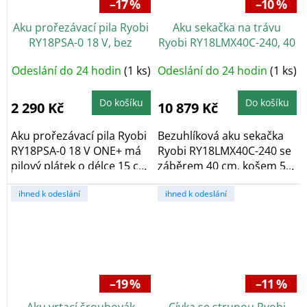
–17 %
–10 %
Aku prořezávací pila Ryobi
Aku sekačka na trávu
RY18PSA-0 18 V, bez
Ryobi RY18LMX40C-240, 40
baterie
cm, 2× 4,0 Ah
+
Odeslání do 24 hodin
(1 ks)
Odeslání do 24 hodin
(1 ks)
Nabroušení nože zdarma
Do košíku
Do košíku
2 290 Kč
10 879 Kč
Aku prořezávací pila Ryobi
Bezuhlíková aku sekačka
RY18PSA-0 18 V ONE+ má
Ryobi RY18LMX40C-240 se
pilový plátek o délce 15 cm
záběrem 40 cm, košem 50
a řeznou...
l a centrálním...
ihned k odeslání
ihned k odeslání
–19 %
–11 %
Aku vrtací šroubovák
Cívka se strunou Ryobi