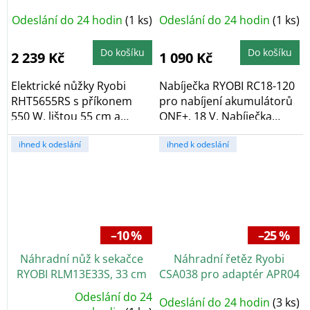
W
Odeslání do 24 hodin
(1 ks)
Odeslání do 24 hodin
(1 ks)
Do košíku
Do košíku
2 239 Kč
1 090 Kč
Elektrické nůžky Ryobi
Nabíječka RYOBI RC18-120
RHT5655RS s příkonem
pro nabíjení akumulátorů
550 W, lištou 55 cm a
ONE+. 18 V. Nabíječka
řeznou kapacitou 26...
pracuje s...
ihned k odeslání
ihned k odeslání
–10 %
–25 %
Náhradní nůž k sekačce
Náhradní řetěz Ryobi
RYOBI RLM13E33S, 33 cm
CSA038 pro adaptér APR04
Odeslání do 24
Odeslání do 24 hodin
(3 ks)
Průměrné