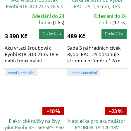
Ryobi R18DD3-213S 18 V s
RAC125, 1,6 mm, 3 ks
akumulátorem a
Odeslání do 24
Odeslání do 24
Průměrné
Průměrné
nabíječkou
hodnocení
hodin
(1 ks)
hodnocení
hodin
(17 ks)
produktu
produktu
je
je
5,0
5,0
Do košíku
Do košíku
3 390 Kč
489 Kč
z
z
5
5
hvězdiček.
hvězdiček.
Aku vrtací šroubovák
Sada 3 náhradních cívek
Ryobi R18DD3-213S 18 V
Ryobi RAC125 obsahuje
nabízí maximální
strunu o průměru 1,6 mm.
utahovací moment 50
Cívky jsou...
ihned k odeslání
ihned k odeslání
Nm,...
–10 %
–23 %
Elektrické nůžky na živý
Nabíječka pro akumulátor
plot Ryobi RHT5655RS, 550
RYOBI RC18-120 18V