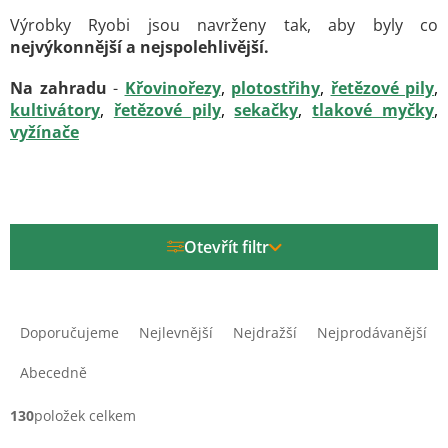
Výrobky Ryobi jsou navrženy tak, aby byly co
nejvýkonnější a nejspolehlivější.
Na zahradu
-
Křovinořezy
,
plotostřihy
,
řetězové pily
,
kultivátory
,
řetězové pily
,
sekačky
,
tlakové myčky
,
vyžínače
Otevřít filtr
Ř
a
Doporučujeme
Nejlevnější
Nejdražší
Nejprodávanější
z
e
Abecedně
n
í
130
položek celkem
p