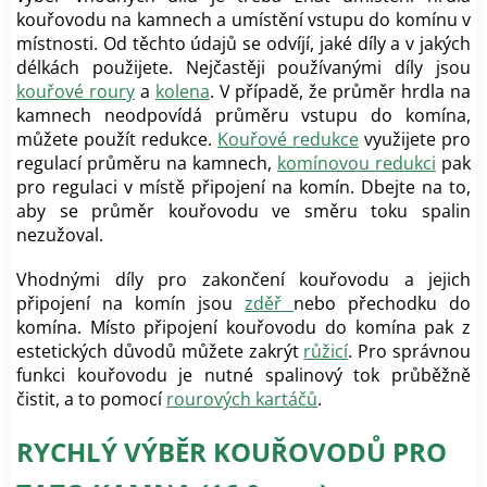
kouřovodu na kamnech a umístění vstupu do komínu v
místnosti. Od těchto údajů se odvíjí, jaké díly a v jakých
délkách použijete. Nejčastěji používanými díly jsou
kouřové roury
a
kolena
. V případě, že průměr hrdla na
kamnech neodpovídá průměru vstupu do komína,
můžete použít redukce.
Kouřové redukce
využijete pro
regulací průměru na kamnech,
komínovou redukci
pak
pro regulaci v místě připojení na komín. Dbejte na to,
aby se průměr kouřovodu ve směru toku spalin
nezužoval.
Vhodnými díly pro zakončení kouřovodu a jejich
připojení na komín jsou
zděř
nebo přechodku do
komína. Místo připojení kouřovodu do komína pak z
estetických důvodů můžete zakrýt
růžicí
. Pro správnou
funkci kouřovodu je nutné spalinový tok průběžně
čistit, a to pomocí
rourových kartáčů
.
RYCHLÝ VÝBĚR KOUŘOVODŮ PRO