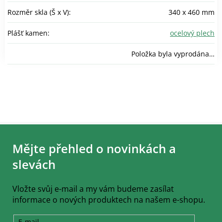
Rozměr skla (Š x V)
:
340 x 460 mm
Plášť kamen
:
ocelový plech
Položka byla vyprodána…
Z
á
Mějte přehled o novinkách a
p
a
slevách
t
í
Vložte svůj e-mail a my vám budeme zasílat
informace o nových produktech na našem e-shopu.
E-mail