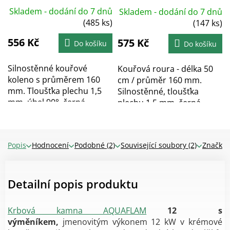
mm, černé
černá
Skladem - dodání do 7 dnů
Skladem - dodání do 7 dnů
(485 ks)
(147 ks)
556 Kč
575 Kč
Do košíku
Do košíku
Silnostěnné kouřové
Kouřová roura - délka 50
koleno s průměrem 160
cm / průměr 160 mm.
mm. Tloušťka plechu 1,5
Silnostěnné, tloušťka
mm, úhel 90°, černá...
plechu 1,5 mm, černá...
Popis
Hodnocení
Podobné (2)
Související soubory (2)
Značka
Detailní popis produktu
Krbová kamna AQUAFLAM
12 s
výměníkem,
jmenovitým výkonem 12 kW v krémové