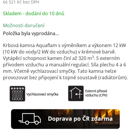
66 521 Kč bez DPH
Měrná
Skladem - dodání do 10 dnů
cena:
Možnosti doručení
Položka byla vyprodána…
Krbová kamna Aquaflam s výměníkem a výkonem 12 kW
(10 kW do vody/2 kW do vzduchu) v krémové barvě.
3
Vytápěcí schopnost kamen činí až 320 m
. S externím
přívodem vzduchu a manuální regulací. Síla plechu 4 a 6
mm. Včetně vychlazovací smyčky. Tato kamna nelze
provozovat bez připojení k topné soustavě (radiátorům).