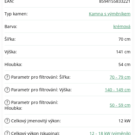
EAN
:
8594155833221
Typ kamen
:
Kamna s výměníkem
Barva
:
krémová
Šířka
:
70 cm
Výška
:
141 cm
Hloubka
:
54 cm
?
Parametr pro filtrování: Šířka
:
70 - 79 cm
?
Parametr pro filtrování: Výška
:
140 - 149 cm
?
Parametr pro filtrování:
50 - 59 cm
Hloubka
:
?
Celkový jmenovitý výkon
:
12 kW
?
Celkový výkon (skupina)
:
12 - 18 kW (výměník)