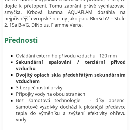
dojde k přetopení. Tomu zabrání právě vychlazovací
smyčka. Krbová kamna AQUAFLAM dosáhla na
nejpřísnější evropské normy jako jsou BImSchV – Stufe
2, 15a B-VG, DINplus, Flamme Verte.
Přednosti
Ovládání externího přívodu vzduchu - 120 mm
Sekundární spalování / terciární přívod
vzduchu
Dvojitý oplach skla předehřátým sekundárním
vzduchem
3 bezpečnostní prvky
Přípojky vody na obou stranách
Bez šamotová technologie - díky absenci
šamotové vyzdívky dochází k plošnější předávce
tepla do výměníku a zvýšení efektivity ohřevu
vody.