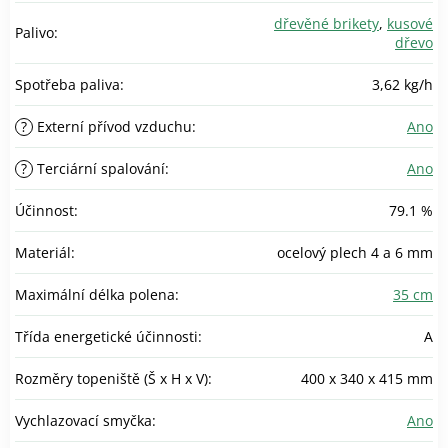
dřevěné brikety
,
kusové
Palivo
:
dřevo
Spotřeba paliva
:
3,62 kg/h
?
Externí přívod vzduchu
:
Ano
?
Terciární spalování
:
Ano
Účinnost
:
79.1 %
Materiál
:
ocelový plech 4 a 6 mm
Maximální délka polena
:
35 cm
Třída energetické účinnosti
:
A
Rozměry topeniště (Š x H x V)
:
400 x 340 x 415 mm
Vychlazovací smyčka
:
Ano