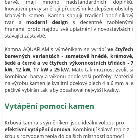
barvě, mají mnoho nadstandardních doplňků.
Inovativní prvky směřují především ke zlepšení obsluhy
krbových kamen. Kamna spojují tradiční obdélníkový
tvar a
moderní design
s decentně zaoblenými
hranami, proto najdou své uplatnění v novostavbách i
stávající zástavbě.
Kamna AQUAFLAM s výměníkem se vyrábí
ve čtyřech
barevných variantách - sametově hnědé, krémové,
šedé a černé a ve čtyřech výkonnostních třídách - 7
kW, 12 kW, 17 kW a 25 kW.
Máte tak možnost zvolit si
kombinaci barvy a výkonu podle vaší potřeby. Materiál
na výrobu kamen je kvalitní ocelový plech 4 a 6 mm a je
pečlivě vybírán tak, aby dosahoval nejvyšší kvality.
Vytápění pomocí kamen
Krbová kamna s výměníkem jsou ideální volbou pro
efektivní vytápění domova
. Kombinují sálavé teplo z
krbu s rozvodem tepla do dalších místností pomocí