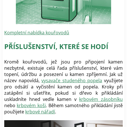
Kompletní nabídka kouřovodů
PŘÍSLUŠENSTVÍ, KTERÉ SE HODÍ
Kromě kouřovodů, jež jsou pro připojení kamen
nezbytné, existuje celá řada příslušenství, které vám
topení, údržbu a posezení u kamen zpříjemní. Jak už
název napovídá,
vysavače studeného popela
využijete
pro odsátí a vyčistění kamen od popela. Kroky při
zatápění si ušetříte, pokud si dřevo k přikládání
uskladníte hned vedle kamen v
krbovém zásobníku
nebo
krbovém koši
. Během samotného přikládání jistě
použijete
krbové nářadí
.