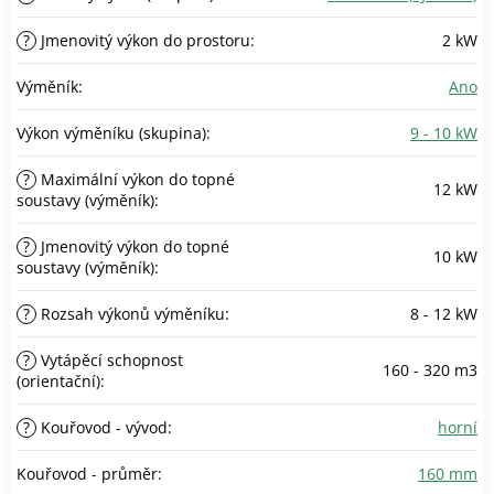
?
Jmenovitý výkon do prostoru
:
2 kW
Výměník
:
Ano
Výkon výměníku (skupina)
:
9 - 10 kW
?
Maximální výkon do topné
12 kW
soustavy (výměník)
:
?
Jmenovitý výkon do topné
10 kW
soustavy (výměník)
:
?
Rozsah výkonů výměníku
:
8 - 12 kW
?
Vytápěcí schopnost
160 - 320 m3
(orientační)
:
?
Kouřovod - vývod
:
horní
Kouřovod - průměr
:
160 mm