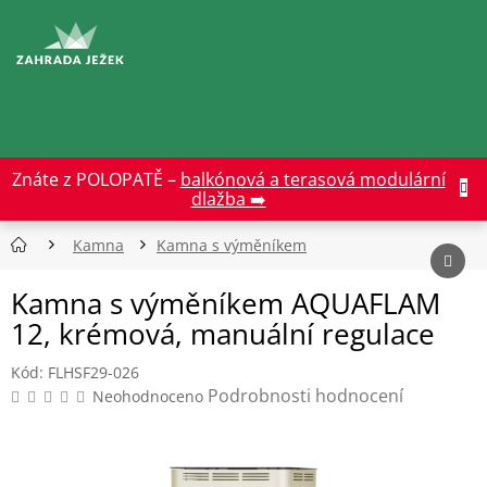
Přejít
na
CZK
obsah
Znáte z POLOPATĚ –
balkónová a terasová modulární
dlažba ➡️
Kamna
Kamna s výměníkem
Kamna s výměníkem AQUAFLAM
12, krémová, manuální regulace
Kód:
FLHSF29-026
Průměrné
Podrobnosti hodnocení
Neohodnoceno
hodnocení
produktu
je
0,0
z
5
hvězdiček.