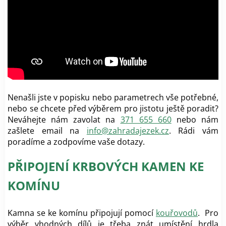
Nenašli jste v popisku nebo parametrech vše potřebné,
nebo se chcete před výběrem pro jistotu ještě poradit?
Neváhejte nám zavolat na
371 655 660
nebo nám
zašlete email na
info@zahradajezek.cz
. Rádi vám
poradíme a zodpovíme vaše dotazy.
PŘIPOJENÍ KRBOVÝCH KAMEN KE
KOMÍNU
Kamna se ke komínu připojují pomocí
kouřovodů
. Pro
výběr vhodných dílů je třeba znát umístění hrdla