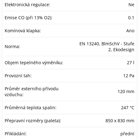
Elektronická regulace
:
Ne
Emise CO (při 13% O2)
:
0.1
Komínová klapka
:
Ano
EN 13240, BlmSchV - Stufe
Norma
:
2, Ekodesign
Objem tepelného výměníku
:
27 l
Provozní tah
:
12 Pa
Průměr externího přívodu
120 mm
vzduchu
:
Průměrná teplota spalin
:
247 °C
Přepravní rozměry (paleta)
:
850 x 830 mm
Přikládání
:
přední