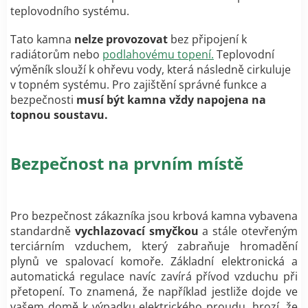
teplovodního systému.
Tato kamna
nelze provozovat
bez připojení k
radiátorům nebo
podlahovému topení.
Teplovodní
výměník slouží k ohřevu vody, která následně cirkuluje
v topném systému. Pro zajištění správné funkce a
bezpečnosti
musí být kamna vždy napojena na
topnou soustavu.
Bezpečnost na prvním místě
Pro bezpečnost zákazníka jsou krbová kamna vybavena
standardně
vychlazovací smyčkou
a stále otevřeným
terciárním vzduchem, který zabraňuje hromadění
plynů ve spalovací komoře. Základní elektronická a
automatická regulace navíc zavírá přívod vzduchu při
přetopení. To znamená, že například jestliže dojde ve
vašem domě k výpadku elektrického proudu, hrozí, že