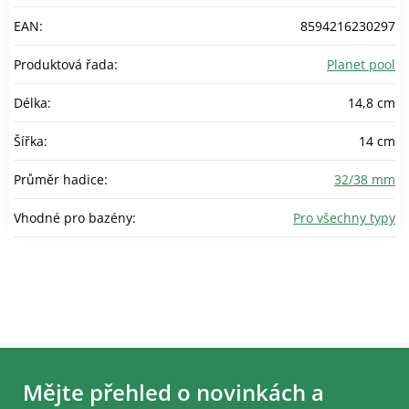
EAN
:
8594216230297
Produktová řada
:
Planet pool
Délka
:
14,8 cm
Šířka
:
14 cm
Průměr hadice
:
32/38 mm
Vhodné pro bazény
:
Pro všechny typy
Z
á
Mějte přehled o novinkách a
p