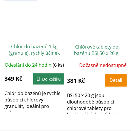
Chlór do bazénů 1 kg
Chlórové tablety do
(granule), rychlý účinek
bazénu BSI 50 x 20 g,
dlouhodobě působící
Odeslání do 24 hodin
(6 ks)
Dočasně nedostupné
349 Kč
Do košíku
381 Kč
Detail
Chlór do bazénů je rychle
BSI 50 x 20 g jsou
působící chlórový
dlouhodobě působící
granulát, ideální pro
chlorové tablety pro
šokovou úpravu...
kontinuální dezinfekci
vody...