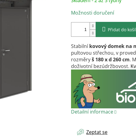
Skladem - 2 až 3 týdny
cena:
Možnosti doručení
Přidat do koš
Stabilní
kovový domek na 
pultovou střechou, v proved
rozměry
š 180 x d 260 cm
. 
doživotní bezúdržbovost.
Kv
Detailní informace
Zeptat se