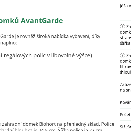
Jéža 
 domků AvantGarde
?
Za
domku
Garde je rovněž široká nabídka vybavení, díky
stran
 naplno:
(šířka
í regálových polic v libovolné výšce)
?
Za
domk
filtro
(hlou
Zatíž
na sn
Kován
Počet
 zahradní domek Biohort na přehledný sklad. Police
Střešn
dardní hloubka je 24,5 cm. Šířka police je 72 cm.