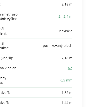
:
2,18 m
rametr pro
2 - 2,4 m
vání: Výška
:
iál
Plexisklo
lení
:
iál
pozinkovaný plech
rukce
:
(vnější)
:
2,18 m
ha v balení
:
Ne
stěny
0,5 mm
u
:
 dveří
:
1,82 m
 dveří
:
1,44 m