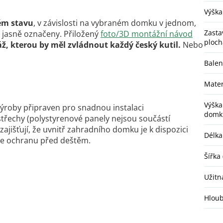
Výška
ém stavu
, v závislosti na vybraném domku v jednom,
Zasta
 jasně označeny. Přiložený
foto/3D montážní návod
ploch
, kterou by měl zvládnout každý český kutil.
Nebo
Balen
Mater
Výška
 výroby připraven pro snadnou instalaci
domk
 střechy (polystyrenové panely nejsou součástí
zajišťují, že uvnitř zahradního domku je k dispozici
Délka 
uje ochranu před deštěm.
Šířka 
Užitn
Hloub