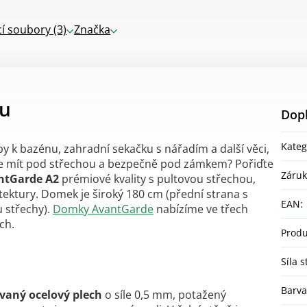
cí soubory (3)
Značka
tu
Dop
Kateg
y k bazénu, zahradní sekačku s nářadím a další věci,
 je mít pod střechou a bezpečně pod zámkem? Pořiďte
Záru
ntGarde
A2
prémiové kvality s pultovou střechou,
ektury. Domek je široký 180 cm (přední strana s
EAN
:
 střechy).
Domky AvantGarde
nabízíme ve třech
ech.
Produ
Síla 
Barva
vaný ocelový plech
o síle 0,5 mm, potažený