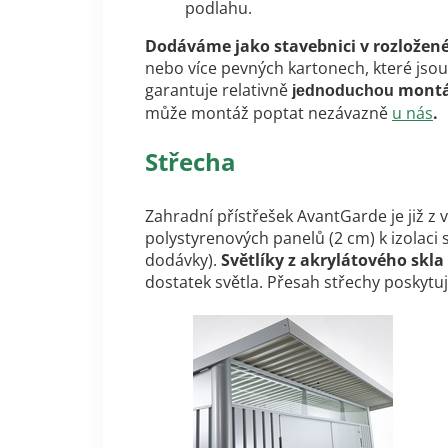
podlahu.
Dodáváme jako stavebnici v rozložen
nebo více pevných kartonech, které jsou
garantuje relativně
montáž
jednoduchou
může montáž poptat nezávazně
u nás
.
Střecha
Zahradní přístřešek AvantGarde je již z
polystyrenových panelů (2 cm) k izolaci
dodávky).
Světlíky z akrylátového skla
dostatek světla. Přesah střechy poskyt