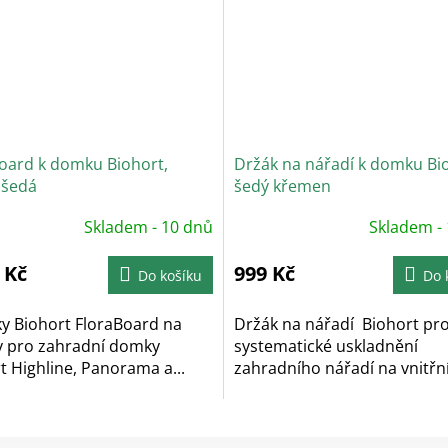
oard k domku Biohort,
Držák na nářadí k domku Bi
 šedá
šedý křemen
Skladem - 10 dnů
Skladem -
 Kč
999 Kč
Do košíku
Do 
ky Biohort FloraBoard na
Držák na nářadí Biohort pr
y pro zahradní domky
systematické uskladnění
t Highline, Panorama a...
zahradního nářadí na vnitřní.