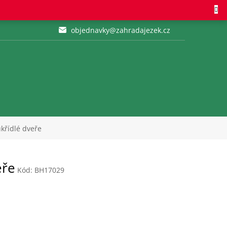
objednavky@zahradajezek.cz
křídlé dveře
eře
Kód:
BH17029