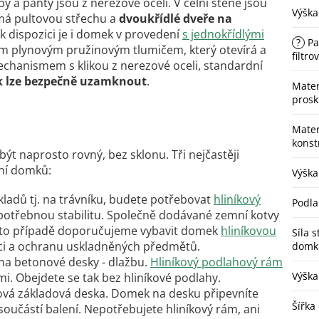
a panty jsou z nerezové oceli. V čelní stěně jsou
Výška
 má pultovou střechu a
dvoukřídlé dveře na
k dispozici je i domek v provedení
s jednokřídlými
?
Pa
ím plynovým pružinovým tlumičem, který otevírá a
filtro
chanismem s klikou z nerezové oceli, standardní
 lze bezpečně uzamknout
.
Mater
prosk
Mater
konst
t naprosto rovný, bez sklonu. Tři nejčastěji
ní domků:
Výška 
ladů tj. na trávníku, budete potřebovat
hliníkový
Podla
 potřebnou stabilitu. Společně dodávané zemní kotvy
tomto případě doporučujeme vybavit domek
hliníkovou
Síla 
aci a ochranu uskladněných předmětů.
domk
na betonové desky - dlažbu.
Hliníkový podlahový rám
Výška
i. Obejdete se tak bez hliníkové podlahy.
ová základová deska. Domek na desku připevníte
Šířka
oučástí balení. Nepotřebujete hliníkový rám, ani