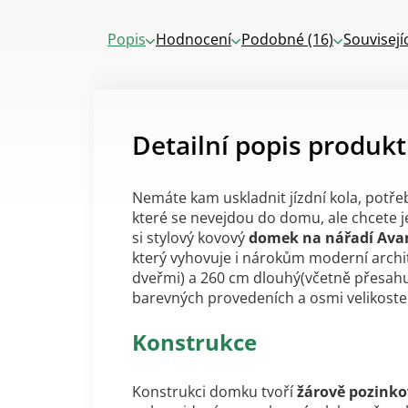
Popis
Hodnocení
Podobné (16)
Souvisejí
Detailní popis produk
Nemáte kam uskladnit jízdní kola, potřeb
které se nevejdou do domu, ale chcete
si stylový kovový
domek na nářadí Ava
který vyhovuje i nárokům moderní archit
dveřmi) a 260 cm dlouhý(včetně přesahu
barevných provedeních a osmi velikost
Konstrukce
Konstrukci domku tvoří
žárově pozinko