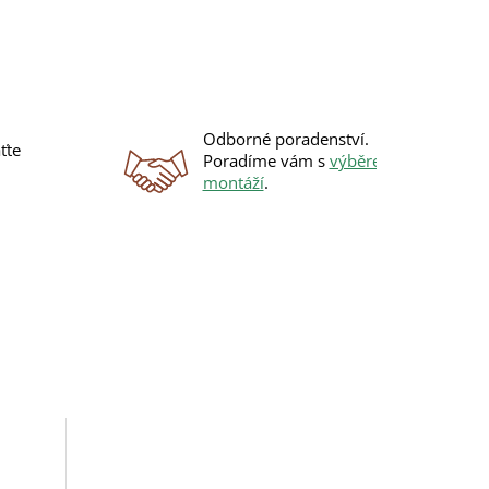
Odborné poradenství.
ťte
Poradíme vám s
výběrem
i
montáží
.