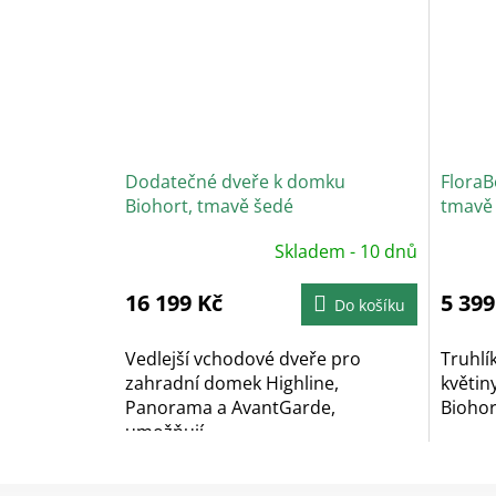
Dodatečné dveře k domku
FloraB
Biohort, tmavě šedé
tmavě
Skladem - 10 dnů
16 199 Kč
5 399
Do košíku
Vedlejší vchodové dveře pro
Truhlí
zahradní domek Highline,
květin
Panorama a AvantGarde,
Biohor
umožňují...