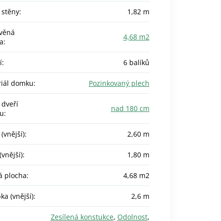
 stěny
:
1,82 m
věná
4,68 m2
a
:
í
:
6 balíků
iál domku
:
Pozinkovaný plech
 dveří
nad 180 cm
u
:
(vnější)
:
2,60 m
(vnější)
:
1,80 m
á plocha
:
4,68 m2
ka (vnější)
:
2,6 m
Zesílená konstukce
,
Odolnost
,