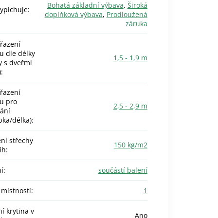
Bohatá základní výbava
,
Široká
vypichuje
:
doplňková výbava
,
Prodloužená
záruka
řazení
 dle délky
1,5 - 1,9 m
y s dveřmi
)
:
řazení
u pro
2,5 - 2,9 m
vání
bka/délka)
:
ení střechy
150 kg/m2
íh
:
í
:
součástí balení
 místností
:
1
í krytina v
Ano