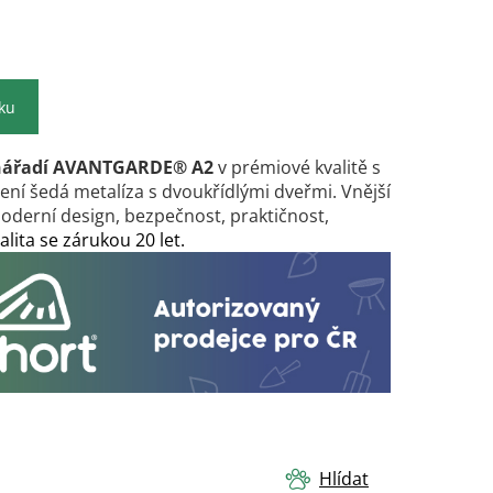
íku
nářadí AVANTGARDE® A2
v prémiové kvalitě s
ení šedá metalíza s dvoukřídlými dveřmi. Vnější
Moderní design, bezpečnost, praktičnos
t,
alita se zárukou 20 let.
Hlídat