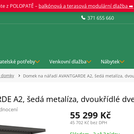
te z POLOPATĚ –
balkónová a terasová modulární dlažba ➡️
371 655 660
atelské potřeby
Venkovní dlažba
Nábytek
í domky
Domek na nářadí AVANTGARDE A2, šedá metalíza, dvou
E A2, šedá metalíza, dvoukřídlé dv
dnocení
55 299 Kč
45 702 Kč bez DPH
Měrná