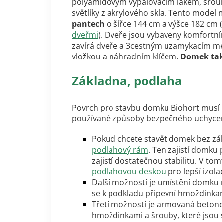
polyamidovým vypalovacím lakem, šrouby 
světlíky z akrylového skla. Tento model
pantech
o šířce 144 cm a výšce 182 cm (
dveřmi
). Dveře jsou vybaveny komfortn
zavírá dveře a 3cestným uzamykacím me
vložkou a náhradním klíčem.
D
omek tak
Základna, podlaha
Povrch pro stavbu domku Biohort musí bý
používané způsoby bezpečného uchyce
Pokud chcete stavět domek bez zák
podlahový rám
. Ten zajistí domku
zajistí dostatečnou stabilitu. V 
podlahovou deskou
pro lepší izol
Další možností je umístění domku 
se k podkladu připevní hmoždinkam
Třetí možností je armovaná beton
hmoždinkami a šrouby, které jsou s