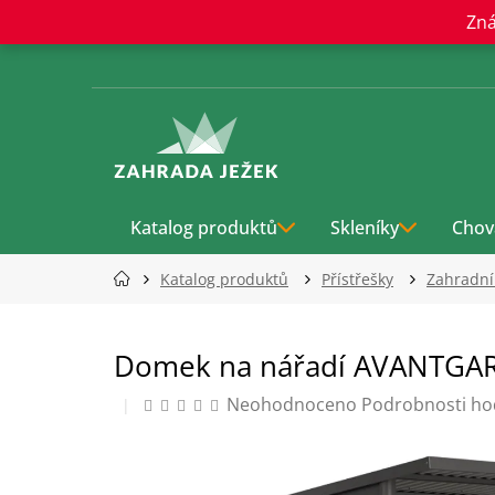
Přejít
Zná
na
obsah
Katalog produktů
Skleníky
Chov
Katalog produktů
Přístřešky
Zahradn
Domek na nářadí AVANTGARD
Průměrné
Neohodnoceno
Podrobnosti ho
hodnocení
produktu
je
0,0
z
5
hvězdiček.