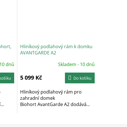
ohort,
Hliníkový podlahový rám k domku
AVANTGARDE A2
 10 dnů
Skladem - 10 dnů
5 099 Kč
košíku
Do košíku
o
Hliníkový podlahový rám pro
zahradní domek
..
Biohort AvantGarde A2 dodává...