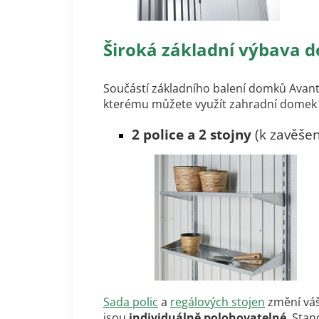
Široká základní výbava
Součástí základního balení domků Avant
kterému můžete využít zahradní domek
2 police a 2
stojny
(k zavěšen
Sada polic
a
regálových stojen
změní váš
jsou
individuálně polohovatelné
. Stan