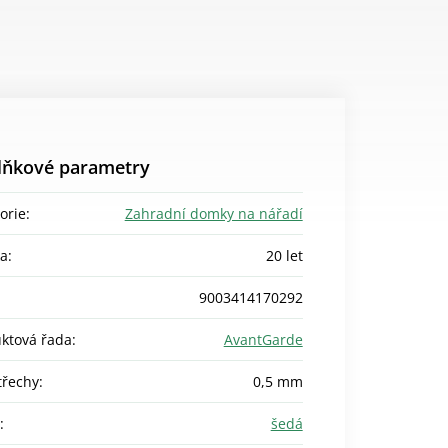
lňkové parametry
orie
:
Zahradní domky na nářadí
ka
:
20 let
9003414170292
ktová řada
:
AvantGarde
střechy
:
0,5 mm
:
šedá