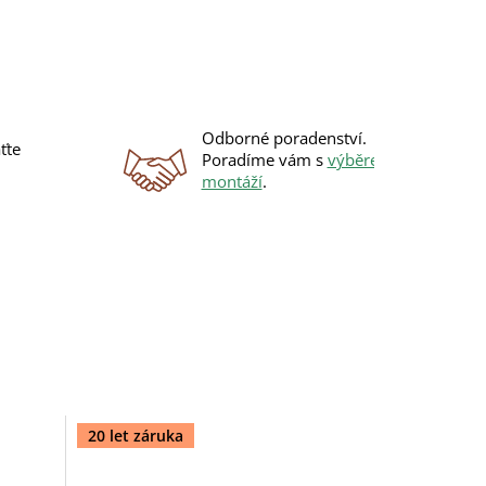
Odborné poradenství.
ťte
Poradíme vám s
výběrem
i
montáží
.
20 let záruka