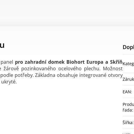
tu
Dop
í panel
pro zahradní domek Biohort Europa a Skříň
Kateg
 žárově pozinkovaného ocelového plechu. Možnost
ů podle potřeby. Základna obsahuje integrované otvory
Záru
 ukryté.
EAN
:
Produ
řada
:
Šířka
: