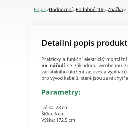
Popis
Hodnocení
Podobné (16)
Značka
Detailní popis produk
Praktický a funkční elektrický montážn
na nářadí
se základnou vyrobenou ze
variabilního uložení zásuvek a vypínač
pro vývod kabelů, které jsou za ní chytře
Parametry:
Délka: 28 cm
Šířka: 6 cm
Výška: 172,5 cm