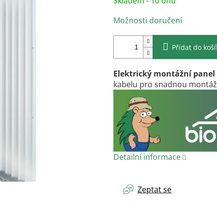
Skladem - 10 dnů
cena:
Možnosti doručení
Přidat do koš
Elektrický montážní panel
kabelu pro snadnou montáž v
Detailní informace
Zeptat se