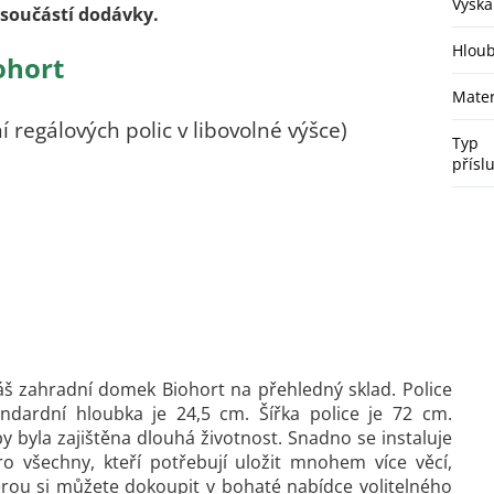
Výška
í součástí dodávky.
Hlou
ohort
Mater
í regálových polic v libovolné výšce)
Typ
přísl
š zahradní domek Biohort na přehledný sklad. Police
andardní hloubka je 24,5 cm. Šířka police je 72 cm.
y byla zajištěna dlouhá životnost. Snadno se instaluje
Pro všechny, kteří potřebují uložit mnohem více věcí,
erou si můžete dokoupit v bohaté nabídce volitelného