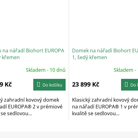
 na nářadí Biohort EUROPA
Domek na nářadí Biohort 
ý křemen
1, šedý křemen
měrné
Průměrné
Skladem - 10 dnů
Skladem -
ocení
hodnocení
uktu
produktu
je
9 Kč
23 899 Kč
5,0
Do košíku
Do 
z
5
diček.
hvězdiček.
ký zahradní kovový domek
Klasický zahradní kovový d
řadí EUROPA® 2 v prémiové
na nářadí EUROPA® 1 v pré
 se sedlovou...
kvalitě se sedlovou...