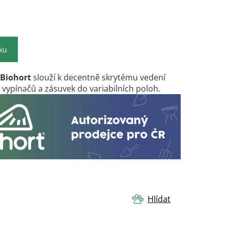
íku
 Biohort
slouží k decentně skrytému vedení
ypínačů a zásuvek do variabilních poloh.
Hlídat