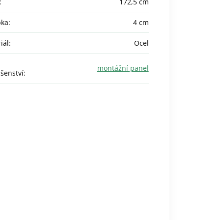
:
172,5 cm
bka
:
4 cm
iál
:
Ocel
montážní panel
ušenství
: