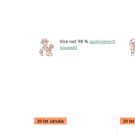
Více než 98 %
spokojených
sousedů
20 let záruka
20 le