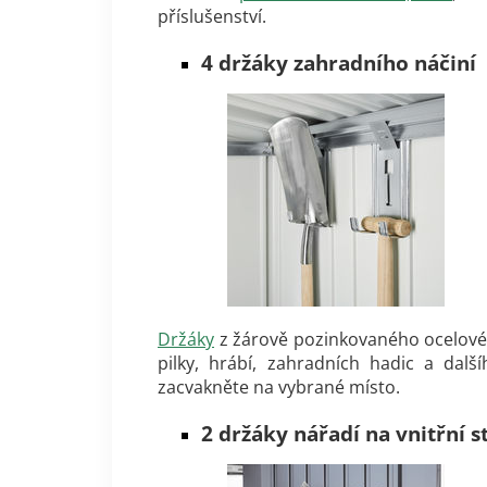
příslušenství.
4 držáky zahradního náčiní
Držáky
z žárově pozinkovaného ocelového
pilky, hrábí, zahradních hadic a dal
zacvakněte na vybrané místo.
2 držáky nářadí na vnitřní s