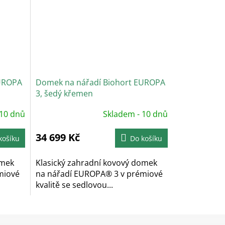
EUROPA
Domek na nářadí Biohort EUROPA
3, šedý křemen
 10 dnů
Skladem - 10 dnů
34 699 Kč
košíku
Do košíku
omek
Klasický zahradní kovový domek
miové
na nářadí EUROPA® 3 v prémiové
kvalitě se sedlovou...