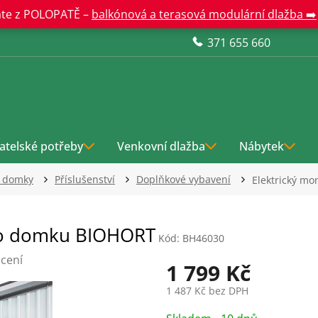
te z POLOPATĚ –
balkónová a terasová modulární dlažba ➡️
371 655 660
atelské potřeby
Venkovní dlažba
Nábytek
í domky
Příslušenství
Doplňkové vybavení
Elektrický m
 do domku BIOHORT
Kód:
BH46030
cení
1 799 Kč
1 487 Kč bez DPH
Měrná