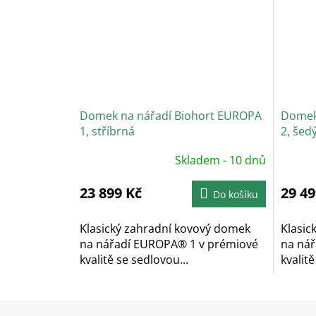
Domek na nářadí Biohort EUROPA
Domek
1, stříbrná
2, šed
Průměrné
Prů
Skladem - 10 dnů
hodnocení
hodn
produktu
prod
je
je
23 899 Kč
29 49
5,0
5,0
Do košíku
z
z
5
5
hvězdiček.
hvěz
Klasický zahradní kovový domek
Klasic
na nářadí EUROPA® 1 v prémiové
na ná
kvalitě se sedlovou...
kvalitě