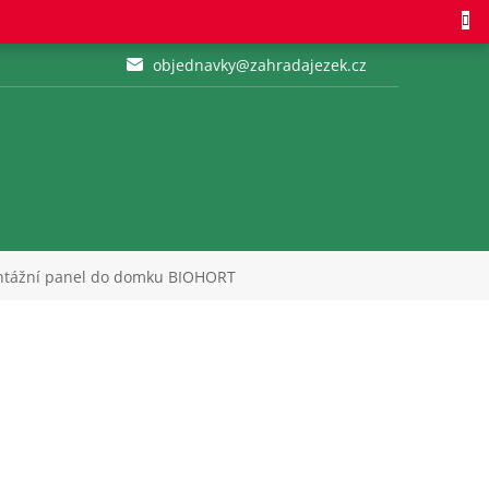
objednavky@zahradajezek.cz
ontážní panel do domku BIOHORT