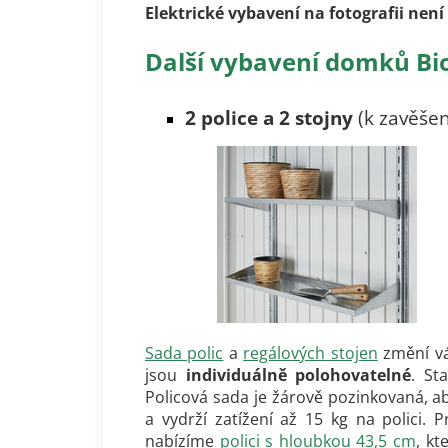
Elektrické vybavení na fotografii nen
Další vybavení domků Bi
2 police a 2
stojny
(k zavěšen
Sada polic
a
regálových stojen
změní vá
jsou
individuálně polohovatelné
. St
Policová sada je žárově pozinkovaná, ab
a vydrží zatížení až 15 kg na polici. 
nabízíme
polici s hloubkou 43,5 cm
, kt