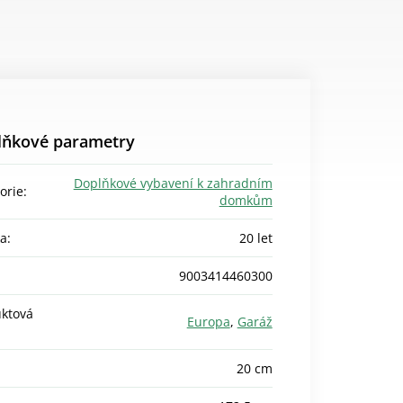
lňkové parametry
Doplňkové vybavení k zahradním
orie
:
domkům
ka
:
20 let
9003414460300
ktová
Europa
,
Garáž
20 cm