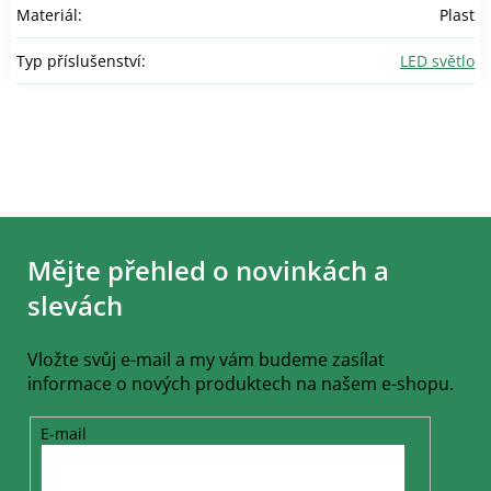
Materiál
:
Plast
Typ příslušenství
:
LED světlo
Z
á
Mějte přehled o novinkách a
p
a
slevách
t
í
Vložte svůj e-mail a my vám budeme zasílat
informace o nových produktech na našem e-shopu.
E-mail