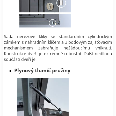
Sada nerezové kliky se standardním cylindrickým
zámkem s náhradním klíčem a 3 bodovým zajišťovacím
mechanismem zabraňuje nežádoucímu vniknutí.
Konstrukce dveří je extrémně robustní. Další nedílnou
součástí dveří je:
Plynový tlumič pružiny