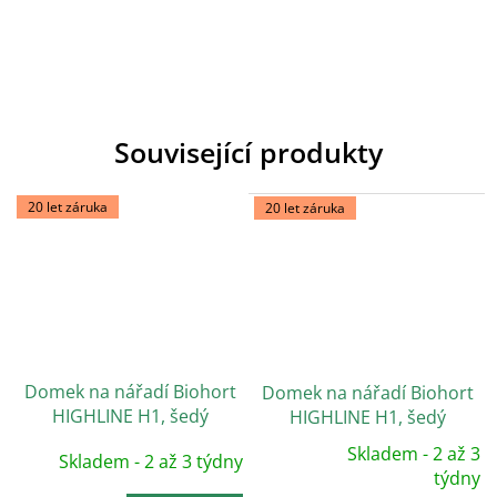
Související produkty
20 let záruka
20 let záruka
Domek na nářadí Biohort
Domek na nářadí Biohort
HIGHLINE H1, šedý
HIGHLINE H1, šedý
křemen, jednokřídlé dveře
křemen, dvoukřídlé dveře
Skladem - 2 až 3
Skladem - 2 až 3 týdny
Průměrné
hodnocení
týdny
produktu