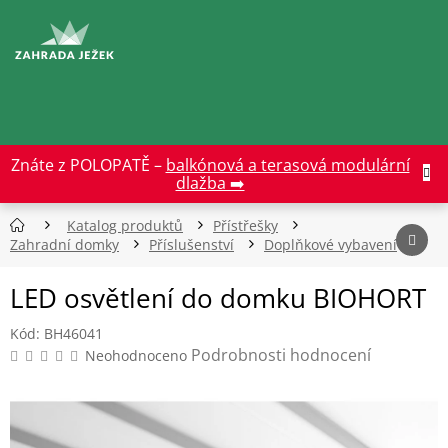
Přejít
na
CZK
obsah
Znáte z POLOPATĚ –
balkónová a terasová modulární
dlažba ➡️
Katalog produktů
Přístřešky
Zahradní domky
Příslušenství
Doplňkové vybavení
LED osvětlení do domku BIOHORT
Kód:
BH46041
Průměrné
Podrobnosti hodnocení
Neohodnoceno
hodnocení
produktu
je
0,0
z
5
hvězdiček.