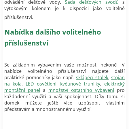
odvádění dešťové vody.
Sada dešťových svodů
s
výtokovým kolenem je k dispozici jako volitelné
příslušenství.
Nabídka dalšího volitelného
příslušenství
Se základním vybavením vaše možnosti nekončí. V
nabídce volitelného příslušenství najdete další
praktické pomocníky jako např.
sklápěcí stolek
,
stojan
na kola
,
LED osvětlení
,
květinové truhlíky
,
elektrický
montážní panel
a
množství ostatního vybavení
pro
každodenní využití a vaší spokojenost. Díky tomu si
domek můžete ještě více uzpůsobit vlastním
představám a mnohostrannému využití.