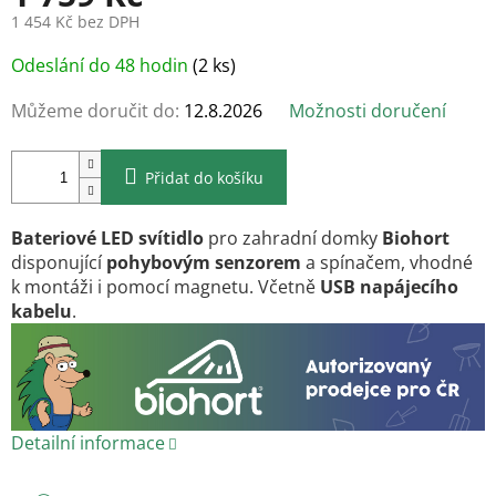
1 454 Kč bez DPH
Měrná
Odeslání do 48 hodin
(2 ks)
cena:
Můžeme doručit do:
12.8.2026
Možnosti doručení
Přidat do košíku
Bateriové LED svítidlo
pro zahradní domky
Biohort
disponující
pohybovým senzorem
a spínačem, vhodné
k montáži i pomocí magnetu. Včetně
USB napájecího
kabelu
.
Detailní informace