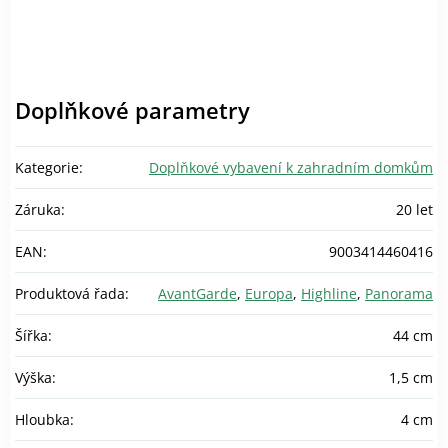
Doplňkové parametry
Kategorie
:
Doplňkové vybavení k zahradním domkům
Záruka
:
20 let
EAN
:
9003414460416
Produktová řada
:
AvantGarde
,
Europa
,
Highline
,
Panorama
Šířka
:
44 cm
Výška
:
1,5 cm
Hloubka
:
4 cm