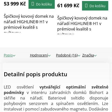
je
53 999 Kč
Do košíku
61 699 Kč
5,0
Do košíku
z
5
hvězdiček.
Špičkový kovový domek na
Špičkový kovový domek na
nářadí HIGHLINE® H1 v
nářadí HIGHLINE® H1 v
prémiové kvalitě s
prémiové kvalitě s
pultovou...
pultovou...
Popis
Hodnocení
Podobné (16)
Značka
Detailní popis produktu
LED osvětlení
vytvářející optimální světelné
podmínky
v interéru zahradních domků Biohort a
skříňe na nářadí. Bateriové svítidlo disponuje
pohybovým senzorem a spínačem osvětlením. Lze
instalovat i pomocí zabudovaného magnetu. Dodáváno