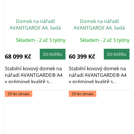
Domek na nářadí
Domek na nářadí
AVANTGARDE A4, šedá
AVANTGARDE A4, šedá
metalíza, dvoukřídlé dveře
metalíza, jednokřídlé
Skladem - 2 až 3 týdny
Skladem - 2 až 3 týdny
dveře
Do košíku
Do košíku
68 099 Kč
60 399 Kč
Stabilní kovový domek na
Stabilní kovový domek na
nářadí AVANTGARDE® A4
nářadí AVANTGARDE® A4
v prémiové kvalitě s
v prémiové kvalitě s
pultovou...
pultovou...
20 let záruka
20 let záruka