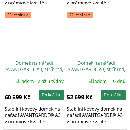
v prémiové kvalitě s
v prémiové kvalitě s
pultovou...
pultovou...
20 let záruka
20 let záruka
Domek na nářadí
Domek na nářadí
AVANTGARDE A3, stříbrná,
AVANTGARDE A3, stříbrná,
dvoukřídlé dveře
jednokřídlé dveře
Skladem - 2 až 3 týdny
Skladem - 10 dnů
Do košíku
Do košíku
60 399 Kč
52 699 Kč
Stabilní kovový domek na
Stabilní kovový domek na
nářadí AVANTGARDE® A3
nářadí AVANTGARDE® A3
v prémiové kvalitě s
v prémiové kvalitě s
pultovou...
pultovou...