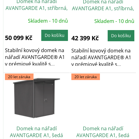
Domek na nářadí
Domek na nářadí
d
AVANTGARDE A1, stříbrná,
AVANTGARDE A1, stříbrná,
u
dvoukřídlé dveře
jednokřídlé dveře
k
Skladem - 10 dnů
Skladem - 10 dnů
t
ů
Do košíku
Do košíku
50 099 Kč
42 399 Kč
Stabilní kovový domek na
Stabilní kovový domek na
nářadí AVANTGARDE® A1
nářadí AVANTGARDE® A1
v prémiové kvalitě s
v prémiové kvalitě s
pultovou...
pultovou...
20 let záruka
20 let záruka
Domek na nářadí
Domek na nářadí
AVANTGARDE A1, šedá
AVANTGARDE A1, šedá