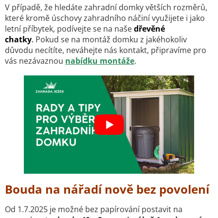
a
á
V případě, že hledáte zahradní domky větších rozměrů,
c
n
které kromě úschovy zahradního náčiní využijete i jako
í
í
letní příbytek, podívejte se na naše
dřevěné
p
r
chatky
.
Pokud se na montáž domku z jakéhokoliv
v
důvodu necítíte, neváhejte nás kontakt, připravíme pro
k
vás nezávaznou
nabídku montáže
.
y
v
ý
p
i
s
u
Bouda na nářadí nově bez povolení
Od 1.7.2025 je možné bez papírování postavit na