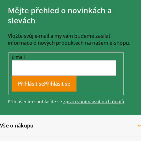
á
Mějte přehled o novinkách a
p
a
slevách
t
í
Vložte svůj e-mail a my vám budeme zasílat
informace o nových produktech na našem e-shopu.
E-mail
Přihlásit se
Přihlášením souhlasíte se
zpracovaním osobních údajů
Vše o nákupu