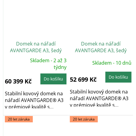
Domek na nářadí
Domek na nářadí
AVANTGARDE A3, šedý
AVANTGARDE A3, šedý
křemen, dvoukřídlé dveře
křemen, jednokřídlé dveře
Skladem - 2 až 3
Skladem - 10 dnů
Průměrné
hodnocení
týdny
produktu
je
Do košíku
5,0
52 699 Kč
Do košíku
60 399 Kč
z
5
hvězdiček.
Stabilní kovový domek na
Stabilní kovový domek na
nářadí AVANTGARDE® A3
nářadí AVANTGARDE® A3
v prémiové kvalitě s
v prémiové kvalitě s
pultovou...
pultovou...
20 let záruka
20 let záruka