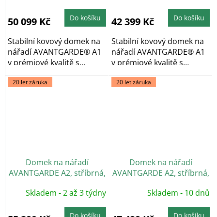
Do košíku
Do košíku
50 099 Kč
42 399 Kč
Stabilní kovový domek na
Stabilní kovový domek na
nářadí AVANTGARDE® A1
nářadí AVANTGARDE® A1
v prémiové kvalitě s
v prémiové kvalitě s
pultovou...
pultovou...
20 let záruka
20 let záruka
Domek na nářadí
Domek na nářadí
AVANTGARDE A2, stříbrná,
AVANTGARDE A2, stříbrná,
dvoukřídlé dveře
jednokřídlé dveře
Skladem - 2 až 3 týdny
Skladem - 10 dnů
Do košíku
Do košíku