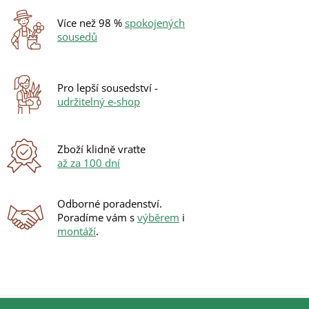
Více než 98 %
spokojených
sousedů
Pro lepší sousedství -
udržitelný e-shop
Zboží klidně vraťte
až za 100 dní
Odborné poradenství.
Poradíme vám s
výběrem
i
montáží
.
Z