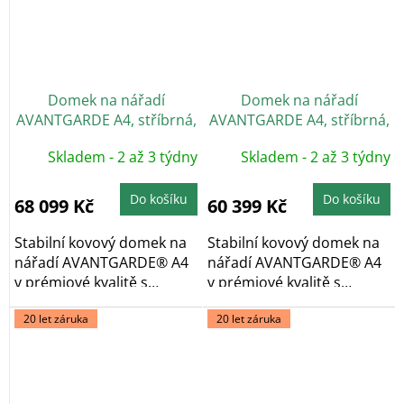
Domek na nářadí
Domek na nářadí
AVANTGARDE A4, stříbrná,
AVANTGARDE A4, stříbrná,
dvoukřídlé dveře
jednokřídlé dveře
Skladem - 2 až 3 týdny
Skladem - 2 až 3 týdny
Do košíku
Do košíku
68 099 Kč
60 399 Kč
Stabilní kovový domek na
Stabilní kovový domek na
nářadí AVANTGARDE® A4
nářadí AVANTGARDE® A4
v prémiové kvalitě s
v prémiové kvalitě s
pultovou...
pultovou...
20 let záruka
20 let záruka