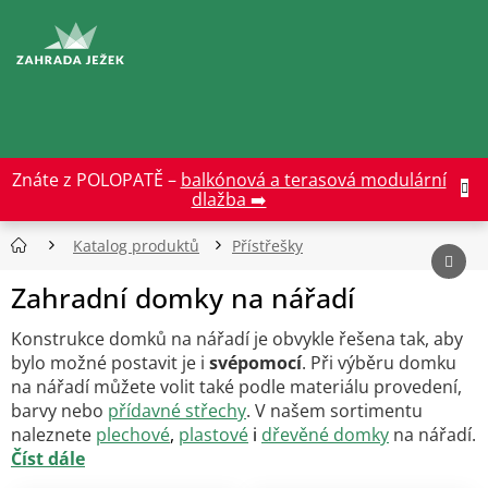
Přejít
na
CZK
obsah
Znáte z POLOPATĚ –
balkónová a terasová modulární
dlažba ➡️
Katalog produktů
Přístřešky
Zahradní domky na nářadí
Konstrukce domků na nářadí je obvykle řešena tak, aby
bylo možné postavit je i
svépomocí
. Při výběru domku
na nářadí můžete volit také podle materiálu provedení,
barvy nebo
přídavné střechy
. V našem sortimentu
naleznete
plechové
,
plastové
i
dřevěné domky
na nářadí.
Číst dále