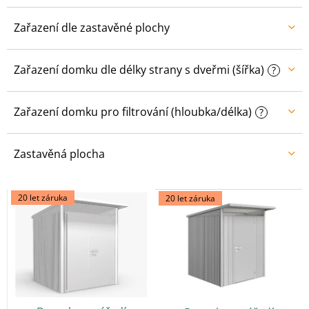
Zařazení dle zastavěné plochy
Zařazení domku dle délky strany s dveřmi (šířka)
?
Zařazení domku pro filtrování (hloubka/délka)
?
Zastavěná plocha
V
20 let záruka
20 let záruka
ý
p
i
s
p
r
o