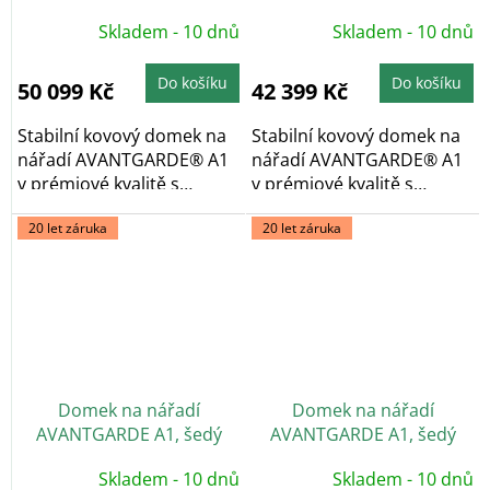
metalíza, dvoukřídlé dveře
metalíza, jednokřídlé
Skladem - 10 dnů
Skladem - 10 dnů
dveře
Do košíku
Do košíku
50 099 Kč
42 399 Kč
Stabilní kovový domek na
Stabilní kovový domek na
nářadí AVANTGARDE® A1
nářadí AVANTGARDE® A1
v prémiové kvalitě s
v prémiové kvalitě s
pultovou...
pultovou...
20 let záruka
20 let záruka
Domek na nářadí
Domek na nářadí
AVANTGARDE A1, šedý
AVANTGARDE A1, šedý
křemen, dvoukřídlé dveře
křemen, jednokřídlé dveře
Skladem - 10 dnů
Skladem - 10 dnů