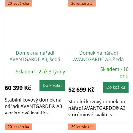
20 let záruka
20 let záruka
Domek na nářadí
Domek na nářadí
AVANTGARDE A3, šedá
AVANTGARDE A3, šedá
metalíza, dvoukřídlé dveře
metalíza, jednokřídlé
Skladem - 10
Skladem - 2 až 3 týdny
Průměrné
dveře
hodnocení
dnů
produktu
je
Do košíku
5,0
60 399 Kč
Do košíku
52 699 Kč
z
5
hvězdiček.
Stabilní kovový domek na
Stabilní kovový domek na
nářadí AVANTGARDE® A3
nářadí AVANTGARDE® A3
v prémiové kvalitě s
v prémiové kvalitě s
pultovou...
pultovou...
20 let záruka
20 let záruka