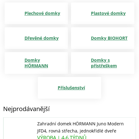
Plechové domky
Plastové domky
Dřevěné domky
Domky BIOHORT
Domky
Domky s
HÖRMANN
přístřeškem
Příslušenství
Nejprodávanější
Zahradní domek HÖRMANN Juno Modern
JFD4, rovná střecha, jednokřídlé dveře
VÝROBA | 4-6 TÝDNŮ