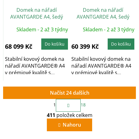
Domek na nářadí
Domek na nářadí
AVANTGARDE A4, šedý
AVANTGARDE A4, šedý
křemen, dvoukřídlé dveře
křemen, jednokřídlé dveře
Skladem - 2 až 3 týdny
Skladem - 2 až 3 týdny
Do košíku
Do košíku
68 099 Kč
60 399 Kč
Stabilní kovový domek na
Stabilní kovový domek na
nářadí AVANTGARDE® A4
nářadí AVANTGARDE® A4
v prémiové kvalitě s
v prémiové kvalitě s
pultovou...
pultovou...
Načíst 24 dalších
S
1
18
t
O
r
411
položek celkem
v
á
n
l
Nahoru
k
á
o
d
v