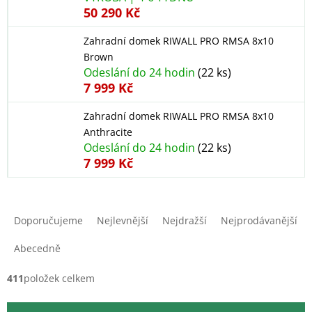
50 290 Kč
Zahradní domek RIWALL PRO RMSA 8x10
Brown
Odeslání do 24 hodin
(22 ks)
7 999 Kč
Zahradní domek RIWALL PRO RMSA 8x10
Anthracite
Odeslání do 24 hodin
(22 ks)
7 999 Kč
Ř
a
Doporučujeme
Nejlevnější
Nejdražší
Nejprodávanější
z
e
Abecedně
n
í
411
položek celkem
p
r