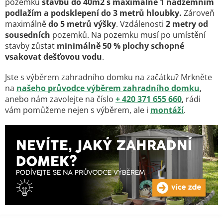
pozemku
stavbu do 40m2 s maximálně 1 nadzemním
podlažím a podsklepení do 3 metrů hloubky.
Zároveň
maximálně
do 5 metrů výšky
. Vzdálenosti
2 metry od
sousedních
pozemků.
Na pozemku musí po umístění
stavby zůstat
minimálně 50 % plochy schopné
vsakovat dešťovou vodu
.
Jste s výběrem zahradního domku na začátku? Mrkněte
na
našeho průvodce výběrem zahradního domku
,
anebo nám zavolejte na číslo
+ 420 371 655 660
, rádi
vám pomůžeme nejen s výběrem, ale i
montáží
.