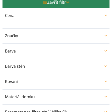
Zavřít filtr
o
d
u
Cena
k
t
ů
Značky
Barva
Barva stěn
Kování
Materiál domku