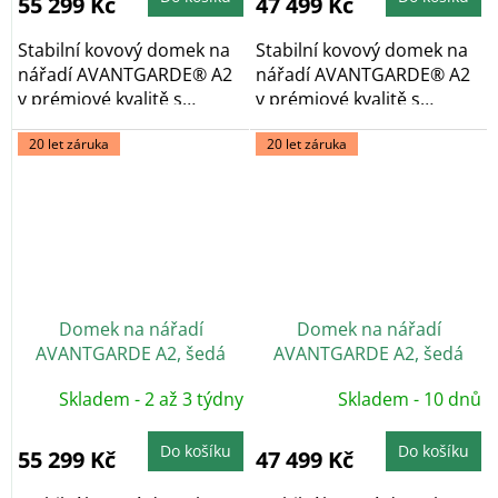
55 299 Kč
47 499 Kč
Stabilní kovový domek na
Stabilní kovový domek na
nářadí AVANTGARDE® A2
nářadí AVANTGARDE® A2
v prémiové kvalitě s
v prémiové kvalitě s
pultovou...
pultovou...
20 let záruka
20 let záruka
Domek na nářadí
Domek na nářadí
AVANTGARDE A2, šedá
AVANTGARDE A2, šedá
metalíza, dvoukřídlé dveře
metalíza, jednokřídlé
Skladem - 2 až 3 týdny
Skladem - 10 dnů
dveře
Do košíku
Do košíku
55 299 Kč
47 499 Kč