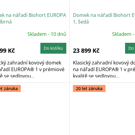
k na nářadí Biohort EUROPA
Domek na nářadí Biohort
říbrná
1, šedá
ůměrné
Průměrné
Skladem - 10 dnů
Skladem -
dnocení
hodnocení
oduktu
produktu
je
5,0
Do košíku
Do 
899 Kč
23 899 Kč
z
5
zdiček.
hvězdiček.
ický zahradní kovový domek
Klasický zahradní kovový 
ářadí EUROPA® 1 v prémiové
na nářadí EUROPA® 1 v pr
tě se sedlovou...
kvalitě se sedlovou...
et záruka
20 let záruka