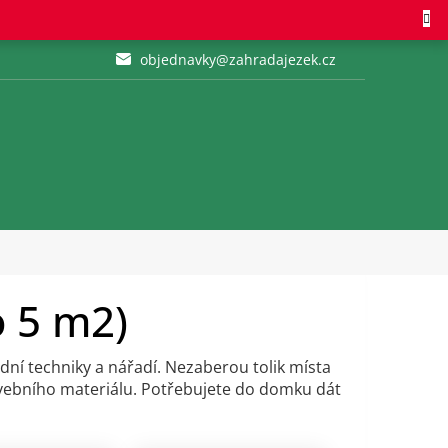
objednavky@zahradajezek.cz
 5 m2)
adní techniky a nářadí. Nezaberou tolik místa
avebního materiálu. Potřebujete do domku dát