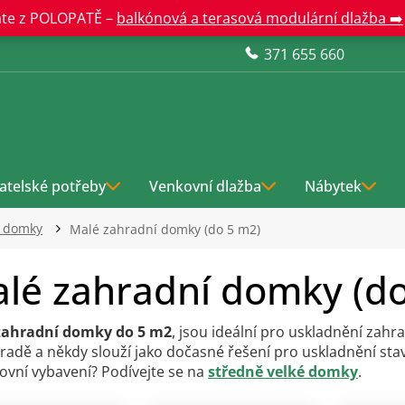
te z POLOPATĚ –
balkónová a terasová modulární dlažba ➡️
371 655 660
atelské potřeby
Venkovní dlažba
Nábytek
í domky
Malé zahradní domky (do 5 m2)
lé zahradní domky (do
zahradní domky do 5 m2
, jsou ideální pro uskladnění zahr
radě a někdy slouží jako dočasné řešení pro uskladnění st
tovní vybavení? Podívejte se na
středně velké domky
.