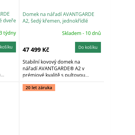
ARDE
Domek na nářadí AVANTGARDE
é dveře
A2, šedý křemen, jednokřídlé
dveře
 3 týdny
Skladem - 10 dnů
košíku
Do košíku
47 499 Kč
Stabilní kovový domek na
nářadí AVANTGARDE® A2 v
..
prémiové kvalitě s pultovou...
20 let záruka