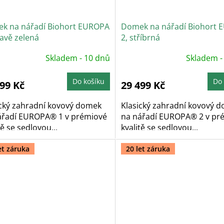
k na nářadí Biohort EUROPA
Domek na nářadí Biohort
avě zelená
2, stříbrná
ůměrné
Průměrné
Skladem - 10 dnů
Skladem -
dnocení
hodnocení
oduktu
produktu
je
5,0
Do košíku
Do 
899 Kč
29 499 Kč
z
5
zdiček.
hvězdiček.
ický zahradní kovový domek
Klasický zahradní kovový 
ářadí EUROPA® 1 v prémiové
na nářadí EUROPA® 2 v pr
tě se sedlovou...
kvalitě se sedlovou...
et záruka
20 let záruka