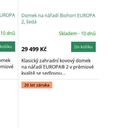
 EUROPA
Domek na nářadí Biohort EUROPA
2, šedá
Průměrné
 10 dnů
Skladem - 10 dnů
hodnocení
produktu
je
5,0
košíku
Do košíku
29 499 Kč
z
5
hvězdiček.
domek
Klasický zahradní kovový domek
émiové
na nářadí EUROPA® 2 v prémiové
kvalitě se sedlovou...
20 let záruka