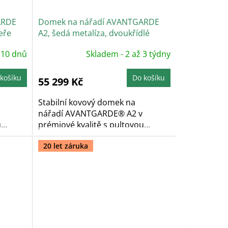
ARDE
Domek na nářadí AVANTGARDE
eře
A2, šedá metalíza, dvoukřídlé
dveře
 10 dnů
Skladem - 2 až 3 týdny
košíku
Do košíku
55 299 Kč
Stabilní kovový domek na
nářadí AVANTGARDE® A2 v
..
prémiové kvalitě s pultovou...
20 let záruka