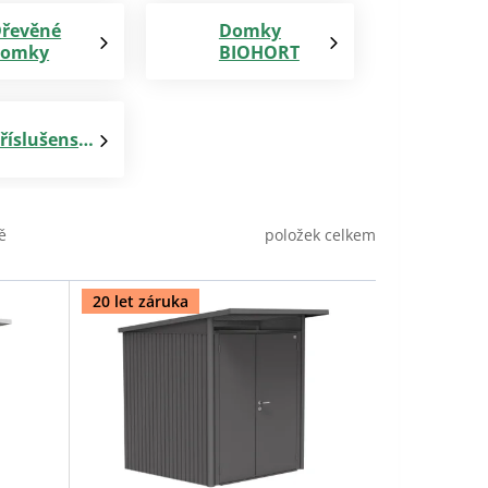
řevěné
Domky
domky
BIOHORT
Příslušenství
položek celkem
ě
20 let záruka