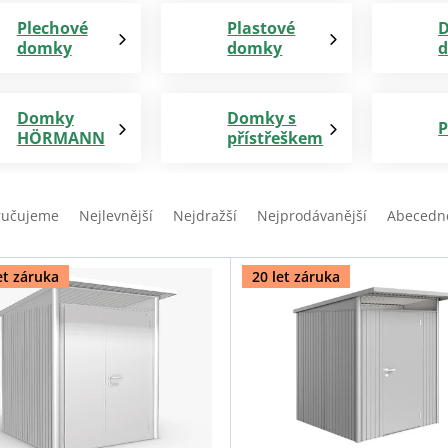
Plechové
Plastové
D
domky
domky
Domky
Domky s
HÖRMANN
přístřeškem
ručujeme
Nejlevnější
Nejdražší
Nejprodávanější
Abecedn
et záruka
20 let záruka