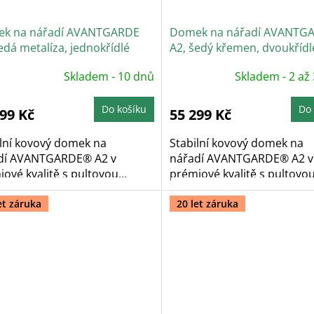
k na nářadí AVANTGARDE
Domek na nářadí AVANTG
edá metalíza, jednokřídlé
A2, šedý křemen, dvoukřídl
e
Skladem - 10 dnů
Skladem - 2 až
Do košíku
Do 
499 Kč
55 299 Kč
ilní kovový domek na
Stabilní kovový domek na
dí AVANTGARDE® A2 v
nářadí AVANTGARDE® A2 v
ové kvalitě s pultovou...
prémiové kvalitě s pultovou.
et záruka
20 let záruka