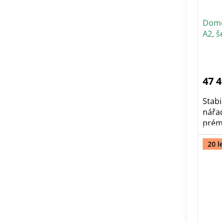
Dome
A2, š
dveř
47 
Stab
nářa
prémi
20 l