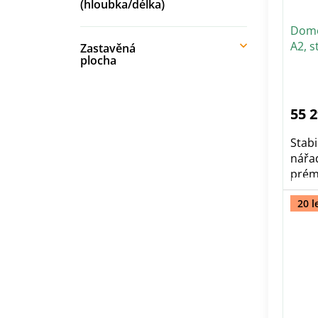
(hloubka/délka)
Dome
A2, s
Zastavěná
plocha
55 
Stab
nářa
prémi
20 l