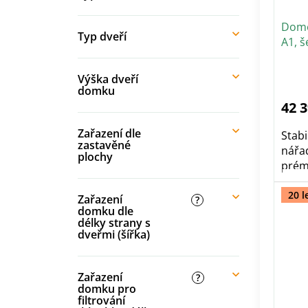
Dome
Typ dveří
A1, š
dveř
Výška dveří
domku
42 
Zařazení dle
Stab
zastavěné
nářa
plochy
prémi
20 l
Zařazení
?
domku dle
délky strany s
dveřmi (šířka)
Zařazení
?
domku pro
filtrování