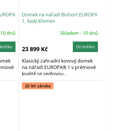
 EUROPA
Domek na nářadí Biohort EUROPA
1, šedý křemen
Průměrné
 10 dnů
Skladem - 10 dnů
hodnocení
produktu
je
5,0
košíku
Do košíku
23 899 Kč
z
5
hvězdiček.
domek
Klasický zahradní kovový domek
émiové
na nářadí EUROPA® 1 v prémiové
kvalitě se sedlovou...
20 let záruka