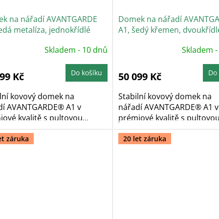
k na nářadí AVANTGARDE
Domek na nářadí AVANTG
edá metalíza, jednokřídlé
A1, šedý křemen, dvoukřídl
e
Skladem - 10 dnů
Skladem -
Do košíku
Do 
399 Kč
50 099 Kč
ilní kovový domek na
Stabilní kovový domek na
dí AVANTGARDE® A1 v
nářadí AVANTGARDE® A1 v
ové kvalitě s pultovou...
prémiové kvalitě s pultovou.
et záruka
20 let záruka