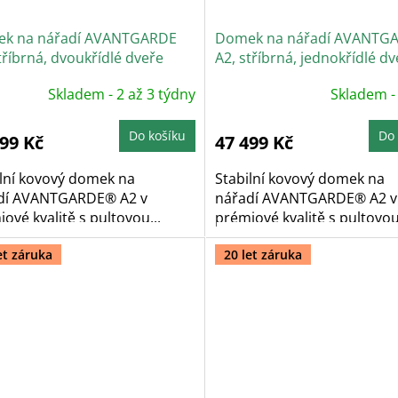
k na nářadí AVANTGARDE
Domek na nářadí AVANTG
tříbrná, dvoukřídlé dveře
A2, stříbrná, jednokřídlé dv
Skladem - 2 až 3 týdny
Skladem -
Do košíku
Do 
299 Kč
47 499 Kč
ilní kovový domek na
Stabilní kovový domek na
dí AVANTGARDE® A2 v
nářadí AVANTGARDE® A2 v
ové kvalitě s pultovou...
prémiové kvalitě s pultovou.
et záruka
20 let záruka