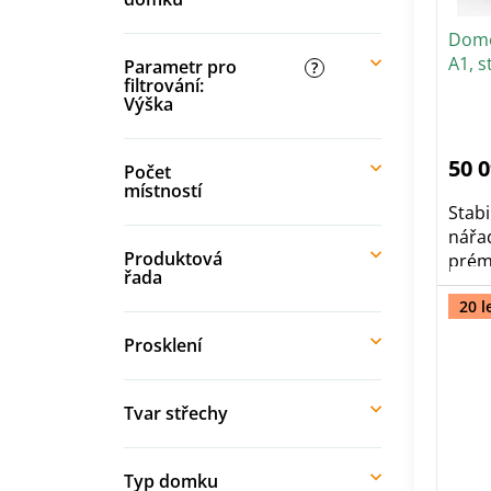
t
u
ů
Dome
k
A1, s
t
Parametr pro
?
filtrování:
ů
Výška
50 
Počet
místností
Stab
nářa
Produktová
prémi
řada
20 l
Prosklení
Tvar střechy
Typ domku