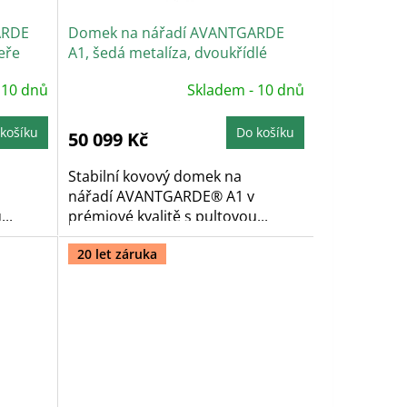
ARDE
Domek na nářadí AVANTGARDE
eře
A1, šedá metalíza, dvoukřídlé
dveře
 10 dnů
Skladem - 10 dnů
košíku
Do košíku
50 099 Kč
Stabilní kovový domek na
nářadí AVANTGARDE® A1 v
..
prémiové kvalitě s pultovou...
20 let záruka