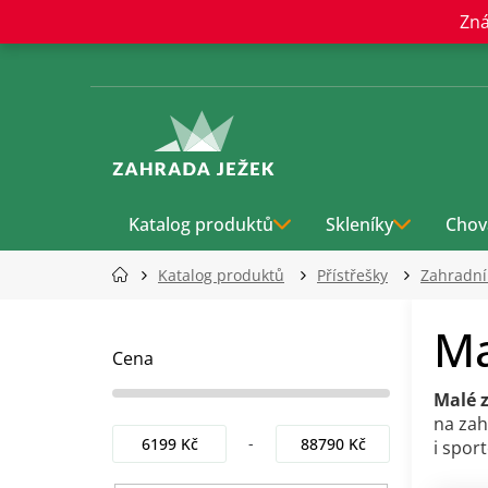
Přejít
Zná
na
obsah
Katalog produktů
Skleníky
Chov
Katalog produktů
Přístřešky
Zahradn
P
Ma
o
s
Cena
t
Malé 
r
na zah
a
6199
Kč
88790
Kč
i spor
n
n