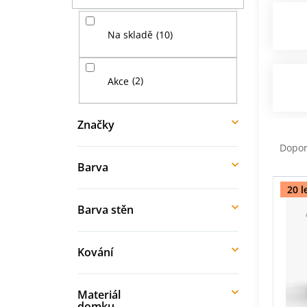
í
p
10
Na skladě
a
n
e
2
Akce
l
Značky
Ř
a
Dopo
z
Barva
e
V
n
20 l
ý
í
Barva stěn
p
p
i
r
s
o
Kování
p
d
r
u
o
k
Materiál
d
domku