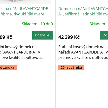
k na nářadí AVANTGARDE
Domek na nářadí AVANTG
tříbrná, dvoukřídlé dveře
A1, stříbrná, jednokřídlé dv
Skladem - 10 dnů
Skladem -
Do košíku
Do 
099 Kč
42 399 Kč
ilní kovový domek na
Stabilní kovový domek na
dí AVANTGARDE® A1 v
nářadí AVANTGARDE® A1 v
ové kvalitě s pultovou...
prémiové kvalitě s pultovou.
et záruka
20 let záruka