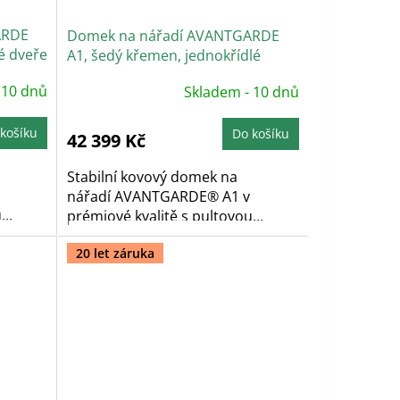
ARDE
Domek na nářadí AVANTGARDE
é dveře
A1, šedý křemen, jednokřídlé
dveře
 10 dnů
Skladem - 10 dnů
košíku
Do košíku
42 399 Kč
Stabilní kovový domek na
nářadí AVANTGARDE® A1 v
..
prémiové kvalitě s pultovou...
20 let záruka