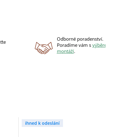
Odborné poradenství.
ťte
Poradíme vám s
výběrem
i
montáží
.
ihned k odeslání