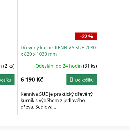
–22 %
Dřevěný kurník KENNIVA SUE 2080
x 820 x 1030 mm
in
(2 ks)
Odeslání do 24 hodin
(31 ks)
6 190 Kč
košíku
Do košíku
Kenniva SUE je praktický dřevěný
kurník s výběhem z jedlového
dřeva. Sedlová...