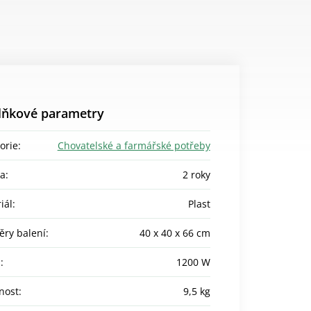
lňkové parametry
orie
:
Chovatelské a farmářské potřeby
ka
:
2 roky
iál
:
Plast
ry balení
:
40 x 40 x 66 cm
n
:
1200 W
nost
:
9,5 kg