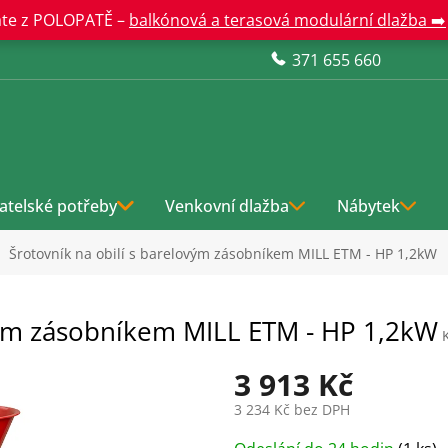
te z POLOPATĚ –
balkónová a terasová modulární dlažba ➡️
371 655 660
atelské potřeby
Venkovní dlažba
Nábytek
Šrotovník na obilí s barelovým zásobníkem MILL ETM - HP 1,2kW
ovým zásobníkem MILL ETM - HP 1,2kW
3 913 Kč
3 234 Kč bez DPH
Měrná