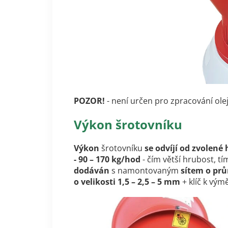
POZOR
!
- není určen pro zpracování olejn
Výkon šrotovníku
Výkon
šrotovníku
se odvíjí od zvolené
- 90 – 170 kg/hod
- čím větší hrubost, tí
dodáván
s namontovaným
sítem o pr
o velikosti 1,5 – 2,5 – 5 mm
+ klíč k výmě