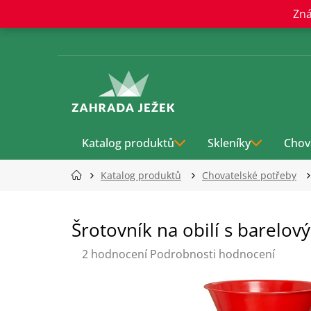
Přejít
Zná
na
obsah
Katalog produktů
Skleníky
Chov
Katalog produktů
Chovatelské potřeby
Šrotovník na obilí s barel
Průměrné
2 hodnocení
Podrobnosti hodnocení
hodnocení
produktu
je
5,0
z
5
hvězdiček.