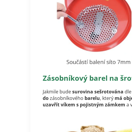
Zásobníkový barel na šro
Jakmile bude
surovina sešrotována
dle
do
zásobníkového
barelu
, který
má obj
uzavřít víkem s pojistným zámkem
a 