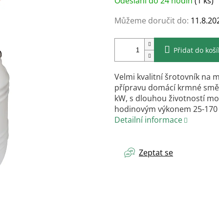
Odeslání do 24 hodin
(1 ks)
cena:
Můžeme doručit do:
11.8.20
Přidat do koš
Velmi kvalitní šrotovník na m
přípravu domácí krmné směsi
kW, s dlouhou životností mo
hodinovým výkonem 25-170 k
Detailní informace
Zeptat se