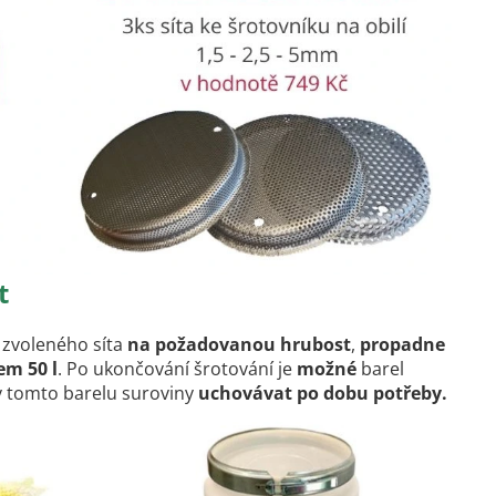
t
 zvoleného síta
na požadovanou hrubost
,
propadne
em 50 l
. Po ukončování šrotování je
možné
barel
v tomto barelu suroviny
uchovávat po dobu potřeby.