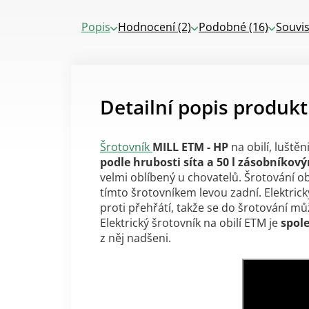
Popis
Hodnocení (2)
Podobné (16)
Souvis
Detailní popis produk
Šrotovník
MILL ETM - HP
na obilí, luště
podle hrubosti síta a 50 l zásobníko
velmi oblíbený u chovatelů. Šrotování obi
tímto šrotovníkem levou zadní. Elektri
proti přehřátí, takže se do šrotování m
Elektrický šrotovník na obilí ETM je
spole
z něj nadšeni.