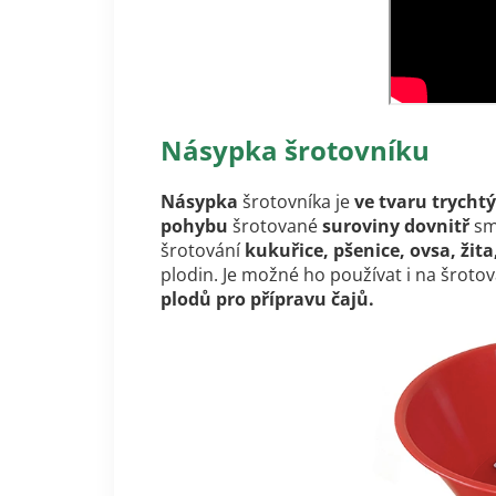
Násypka šrotovníku
Násypka
šrotovníka je
ve tvaru trychtý
pohybu
šrotované
suroviny dovnitř
smě
šrotování
kukuřice, pšenice, ovsa, žita
plodin. Je možné ho používat i na šroto
plodů pro přípravu čajů.