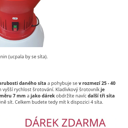
in (ucpala by se síta).
 hrubosti daného síta
a pohybuje se
v rozmezí 25 - 40
m vyšší rychlost šrotování. Kladívkový šrotovník
je
ůměru 7 mm
a
jako dárek
obdržíte navíc
další tři síta
ně sít. Celkem budete tedy mít k dispozici 4 síta.