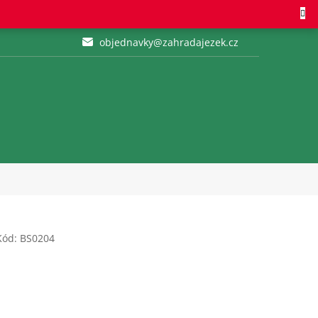
objednavky@zahradajezek.cz
Kód:
BS0204