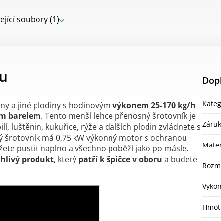
ející soubory (1)
tu
Dop
Kateg
niny a jiné plodiny s hodinovým
výkonem 25-170 kg/h
vým barelem
. Tento menší lehce přenosný šrotovník je
Záru
lí, luštěnin, kukuřice, rýže a dalších plodin zvládnete s
cký šrotovník má 0,75 kW výkonný motor s ochranou
Mater
ůžete pustit naplno a všechno poběží jako po másle.
hlivý produkt
, který
patří k špičce v oboru
a budete
Rozmě
Výko
Hmot