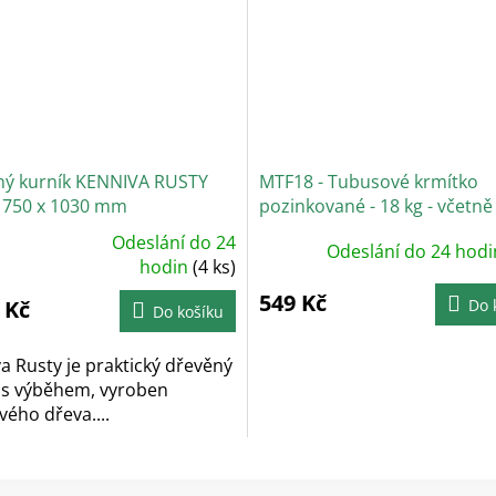
ný kurník KENNIVA RUSTY
MTF18 - Tubusové krmítko
 750 x 1030 mm
pozinkované - 18 kg - včetně
zavěšení
Odeslání do 24
Odeslání do 24 hod
měrné
ocení
hodin
(4 ks)
uktu
549 Kč
 Kč
Do 
Do košíku
diček.
a Rusty je praktický dřevěný
 s výběhem, vyroben
vého dřeva....