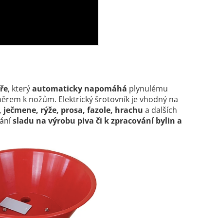
ře
, který
automaticky napomáhá
plynulému
rem k nožům. Elektrický šrotovník je vhodný na
, ječmene, rýže, prosa, fazole, hrachu
a dalších
vání
sladu na výrobu piva či k zpracování bylin a