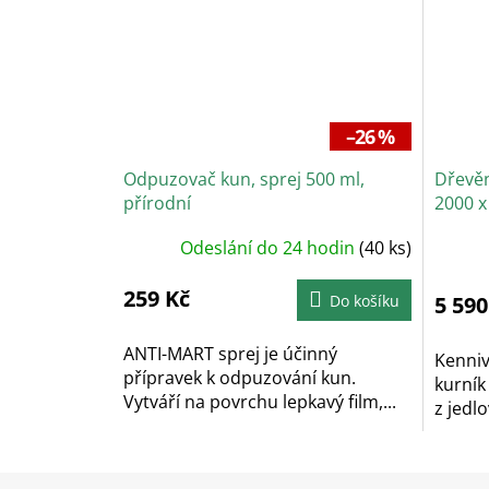
–26 %
Odpuzovač kun, sprej 500 ml,
Dřevě
přírodní
2000 x
Odeslání do 24 hodin
(40 ks)
Prů
hodn
prod
je
259 Kč
Do košíku
5 590
4,5
z
5
hvěz
ANTI-MART sprej je účinný
Kenniv
přípravek k odpuzování kun.
kurník
Vytváří na povrchu lepkavý film,...
z jedlo