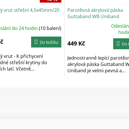
ý vrut střešní 4,5x45mm/20
Parotěsná akrylová páska
Guttaband WB Uniband
Odeslán
slání do 24 hodin
(10 balení)
Průměrné
hodnocení
hod
produktu
je
Kč
Do košíku
449 Kč
5,0
Do 
z
5
hvězdiček.
ý vrut - K přichycení
Jednostranně lepící parotěs
dné střešní krytiny do
akrylová páska Guttaband 
ch latí. Včetně...
Uniband je velmi pevná a...