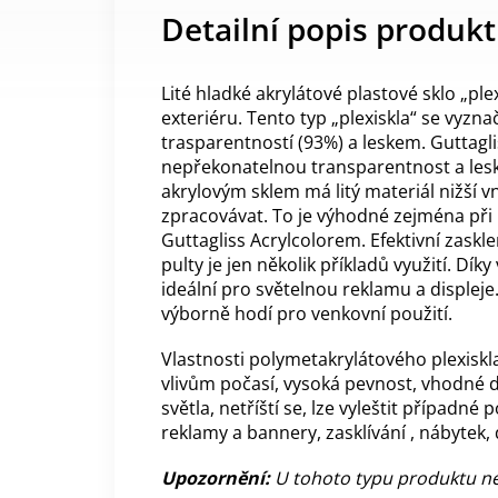
Detailní popis produk
Lité hladké akrylátové plastové sklo „ple
exteriéru. Tento typ „plexiskla“ se vyz
trasparentností (93%) a leskem. Guttaglis
nepřekonatelnou transparentnost a les
akrylovým sklem má litý materiál nižší 
zpracovávat. To je výhodné zejména při ř
Guttagliss Acrylcolorem. Efektivní zaskle
pulty je jen několik příkladů využití. Díky
ideální pro světelnou reklamu a displeje.
výborně hodí pro venkovní použití.
Vlastnosti polymetakrylátového plexiskl
vlivům počasí,
vysoká pevnost,
vhodné do
světla,
netříští se,
lze vyleštit případné 
reklamy a bannery, zasklívání , nábytek,
Upozornění:
U tohoto typu produktu n