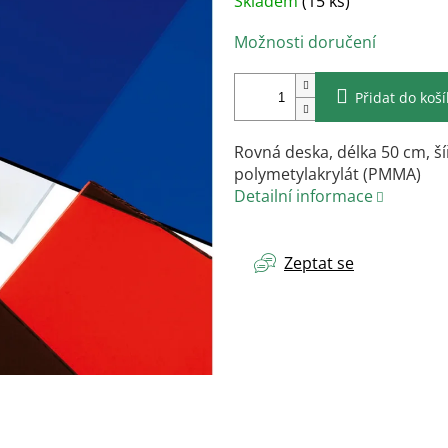
Skladem
(15 ks)
cena:
Možnosti doručení
Přidat do koš
Rovná deska, délka 50 cm, ší
polymetylakrylát (PMMA)
Detailní informace
Zeptat se