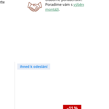
ťte
Poradíme vám s
výběrem
i
montáží
.
ihned k odeslání
–11 %