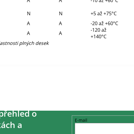
A
A
-10 až +60°C
N
N
+5 až +75°C
A
A
-20 až +60°C
-120 až
A
A
+140°C
lastnosti plných desek
přehled o
E-mail
ách a