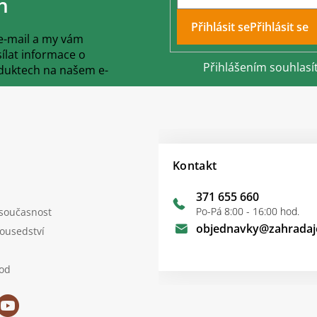
h
Přihlásit se
 e-mail a my vám
lat informace o
Přihlášením souhlasí
duktech na našem e-
Kontakt
371 655 660
Po-Pá 8:00 - 16:00 hod.
 současnost
objednavky
@
zahradaj
sousedství
od