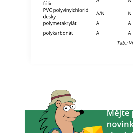
A
A
fólie
PVC polyvinylchlorid
A/N
N
desky
polymetakrylát
A
A
polykarbonát
A
A
Tab.: V
Mějte 
novink