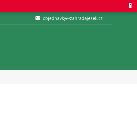
objednavky@zahradajezek.cz