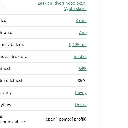
Zasklení dveří nebo oken
,
í
:
Výplň skříní
ťka
:
3 mm
chrana
:
Ano
 m2 v balení
:
0,125 m2
hová struktura
:
hladká
itnost
:
64%
tní odolnost
:
85°C
krytiny
:
Rovný
rytiny
:
Deska
ob
lepení, pomocí profilů
ení/instalace
: