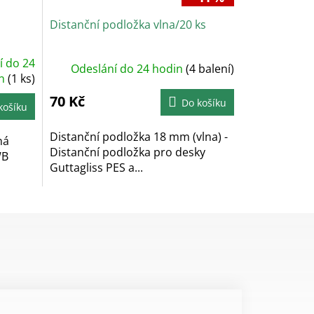
Distanční podložka vlna/20 ks
í do 24
Odeslání do 24 hodin
(4 balení)
in
(1 ks)
70 Kč
Do košíku
košíku
Distanční podložka 18 mm (vlna) -
ná
Distanční podložka pro desky
WB
Guttagliss PES a...