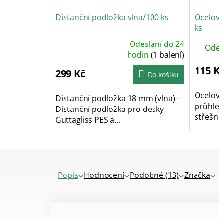
Distanční podložka vlna/100 ks
Ocelov
ks
Odeslání do 24
Ode
Průměrné
hodnocení
hodin
(1 balení)
produktu
je
115 
299 Kč
4,7
Do košíku
z
5
hvězdiček.
Ocelov
Distanční podložka 18 mm (vlna) -
průhle
Distanční podložka pro desky
střešní
Guttagliss PES a...
Popis
Hodnocení
Podobné (13)
Značka