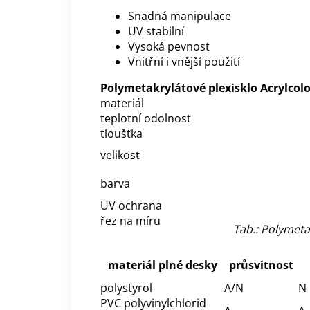
Snadná manipulace
UV stabilní
Vysoká pevnost
Vnitřní i vnější použití
Polymetakrylátové plexisklo Acrylcolo
materiál
teplotní odolnost
tloušťka
velikost
barva
UV ochrana
řez na míru
Tab.: Polymeta
materiál plné desky
průsvitnost
polystyrol
A/N
N
PVC polyvinylchlorid