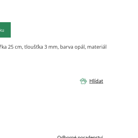
íku
řka 25 cm, tloušťka 3 mm, barva opál, materiál
Hlídat
Odborné poradenství.