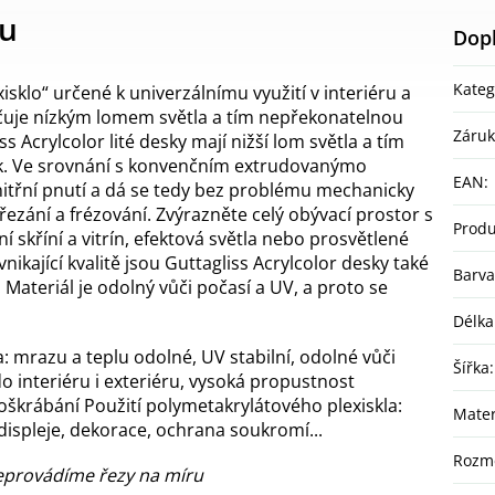
tu
Dop
Kateg
xisklo“ určené k univerzálnímu využití v interiéru a
načuje nízkým lomem světla a tím nepřekonatelnou
Záru
s Acrylcolor lité desky mají nižší lom světla a tím
k. Ve srovnání s konvenčním extrudovanýmo
EAN
:
vnitřní pnutí a dá se tedy bez problému mechanicky
ezání a frézování. Zvýrazněte celý obývací prostor s
Produ
ní skříní a vitrín, efektová světla nebo prosvětlené
 vnikající kvalitě jsou Guttagliss Acrylcolor desky také
Barva
 Materiál je odolný vůči počasí a UV, a proto se
Délka
a:
mrazu a teplu odolné,
UV stabilní,
odolné vůči
Šířka
:
 interiéru i exteriéru,
vysoká propustnost
poškrábání Použití polymetakrylátového plexiskla:
Mater
 displeje, dekorace, ochrana soukromí...
Rozm
eprovádíme řezy na míru