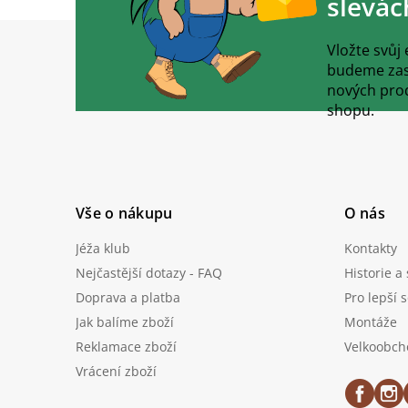
slevác
Z
á
Vložte svůj
p
budeme zasí
a
nových pro
t
shopu.
í
Vše o nákupu
O nás
Jéža klub
Kontakty
Nejčastější dotazy - FAQ
Historie a
Doprava a platba
Pro lepší 
Jak balíme zboží
Montáže
Reklamace zboží
Velkoobch
Vrácení zboží