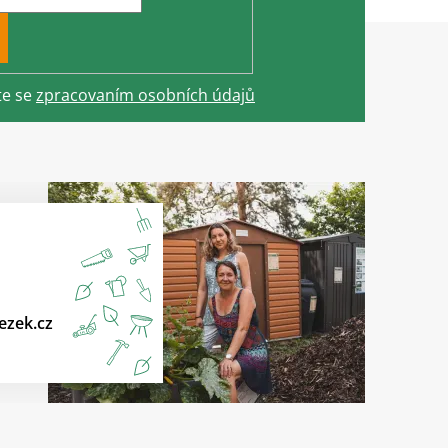
te se
zpracovaním osobních údajů
ezek.cz