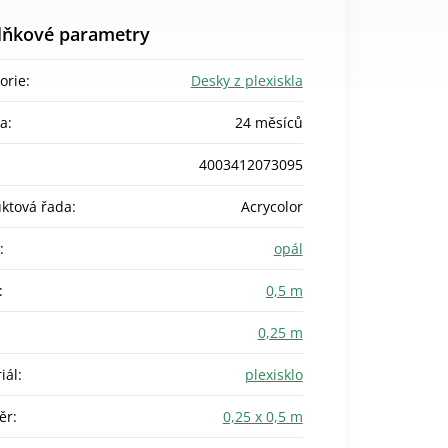
lňkové parametry
orie
:
Desky z plexiskla
ka
:
24 měsíců
4003412073095
ktová řada
:
Acrycolor
:
opál
:
0,5 m
0,25 m
iál
:
plexisklo
ěr
:
0,25 x 0,5 m