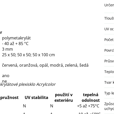
Určen
Tlouš
UV o
r
polymetakrylát
Počet
- 40 až + 85 °C
3 mm
Povrc
25 x 50; 50 x 50; 50 x 100 cm
Průsv
červená, oranžová, opál, modrá, zelená, šedá
Teplo
ano
ne
Tvar 
krylátové plexisklo Acrylcolor
Typ k
použití v
tepelná
pružnost
UV stabilita
exteriéru
odolnost
Způs
N
N
+5 až +75°C
uchyc