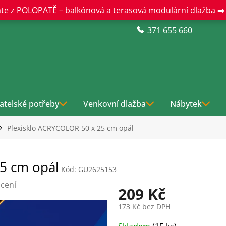
te z POLOPATĚ –
balkónová a terasová modulární dlažba ➡️
371 655 660
atelské potřeby
Venkovní dlažba
Nábytek
Plexisklo ACRYCOLOR 50 x 25 cm opál
5 cm opál
Kód:
GU2625153
cení
209 Kč
173 Kč bez DPH
Měrná