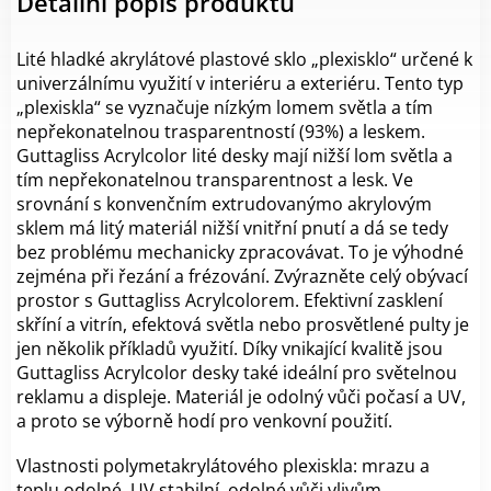
Detailní popis produktu
Lité hladké akrylátové plastové sklo „plexisklo“ určené k
univerzálnímu využití v interiéru a exteriéru. Tento typ
„plexiskla“ se vyznačuje nízkým lomem světla a tím
nepřekonatelnou trasparentností (93%) a leskem.
Guttagliss Acrylcolor lité desky mají nižší lom světla a
tím nepřekonatelnou transparentnost a lesk. Ve
srovnání s konvenčním extrudovanýmo akrylovým
sklem má litý materiál nižší vnitřní pnutí a dá se tedy
bez problému mechanicky zpracovávat. To je výhodné
zejména při řezání a frézování. Zvýrazněte celý obývací
prostor s Guttagliss Acrylcolorem. Efektivní zasklení
skříní a vitrín, efektová světla nebo prosvětlené pulty je
jen několik příkladů využití. Díky vnikající kvalitě jsou
Guttagliss Acrylcolor desky také ideální pro světelnou
reklamu a displeje. Materiál je odolný vůči počasí a UV,
a proto se výborně hodí pro venkovní použití.
Vlastnosti polymetakrylátového plexiskla:
mrazu a
teplu odolné,
UV stabilní,
odolné vůči vlivům