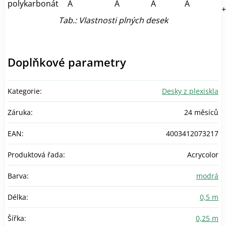
polykarbonát
A
A
A
A
+
Tab.: Vlastnosti plných desek
Doplňkové parametry
Kategorie
:
Desky z plexiskla
Záruka
:
24 měsíců
EAN
:
4003412073217
Produktová řada
:
Acrycolor
Barva
:
modrá
Délka
:
0,5 m
Šířka
:
0,25 m