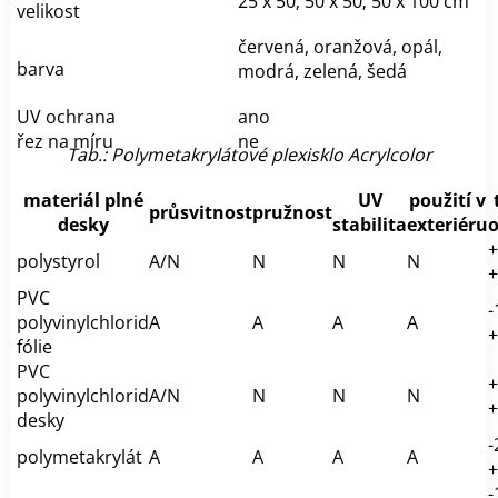
25 x 50; 50 x 50; 50 x 100 cm
velikost
červená, oranžová, opál,
barva
modrá, zelená, šedá
UV ochrana
ano
řez na míru
ne
Tab.: Polymetakrylátové plexisklo Acrylcolor
materiál plné
UV
použití v
průsvitnost
pružnost
desky
stabilita
exteriéru
o
+
polystyrol
A/N
N
N
N
+
PVC
-
polyvinylchlorid
A
A
A
A
+
fólie
PVC
+
polyvinylchlorid
A/N
N
N
N
+
desky
-
polymetakrylát
A
A
A
A
+
-