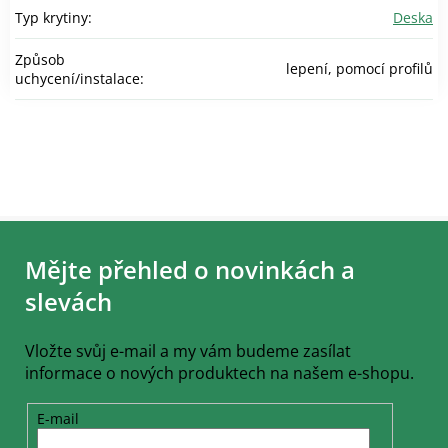
Typ krytiny
:
Deska
Způsob
lepení, pomocí profilů
uchycení/instalace
:
Z
á
Mějte přehled o novinkách a
p
a
slevách
t
í
Vložte svůj e-mail a my vám budeme zasílat
informace o nových produktech na našem e-shopu.
E-mail