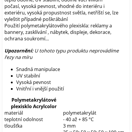
počasí,
vysoká pevnost,
vhodné do interiéru i
exteriéru,
vysoká propustnost světla,
netříští se,
lze
vyleštit případné poškrábání
Použití polymetakrylátového plexiskla: reklamy a
bannery, zasklívání , nábytek, displeje, dekorace,
ochrana soukromí...
Upozornění:
U tohoto typu produktu neprovádíme
řezy na míru
Snadná manipulace
UV stabilní
Vysoká pevnost
Vnitřní i vnější použití
Polymetakrylátové
plexisklo Acrylcolor
materiál
polymetakrylát
teplotní odolnost
- 40 až + 85 °C
tloušťka
3 mm