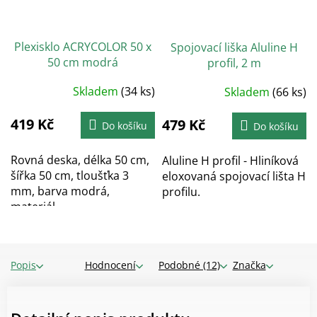
Plexisklo ACRYCOLOR 50 x
Spojovací liška Aluline H
50 cm modrá
profil, 2 m
Skladem
(34 ks)
Skladem
(66 ks)
419 Kč
479 Kč
Do košíku
Do košíku
Rovná deska, délka 50 cm,
Aluline H profil - Hliníková
šířka 50 cm, tloušťka 3
eloxovaná spojovací lišta H
mm, barva modrá,
profilu.
materiál...
Popis
Hodnocení
Podobné (12)
Značka