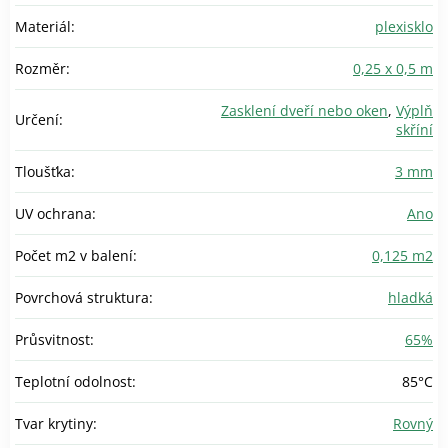
Materiál
:
plexisklo
Rozměr
:
0,25 x 0,5 m
Zasklení dveří nebo oken
,
Výplň
Určení
:
skříní
Tloušťka
:
3 mm
UV ochrana
:
Ano
Počet m2 v balení
:
0,125 m2
Povrchová struktura
:
hladká
Průsvitnost
:
65%
Teplotní odolnost
:
85°C
Tvar krytiny
:
Rovný