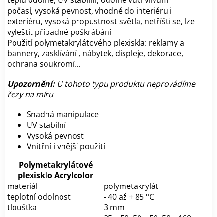
počasí,
vysoká pevnost,
vhodné do interiéru i
exteriéru,
vysoká propustnost světla,
netříští se,
lze
vyleštit případné poškrábání
Použití polymetakrylátového plexiskla: reklamy a
bannery, zasklívání , nábytek, displeje, dekorace,
ochrana soukromí...
Upozornění:
U tohoto typu produktu neprovádíme
řezy na míru
Snadná manipulace
UV stabilní
Vysoká pevnost
Vnitřní i vnější použití
Polymetakrylátové
plexisklo Acrylcolor
materiál
polymetakrylát
teplotní odolnost
- 40 až + 85 °C
tloušťka
3 mm