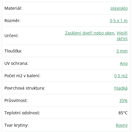
Materiál
:
plexisklo
Rozměr
:
0,5 x 1 m
Zasklení dveří nebo oken
,
Výplň
Určení
:
skříní
Tloušťka
:
3 mm
UV ochrana
:
Ano
Počet m2 v balení
:
0,5 m2
Povrchová struktura
:
hladká
Průsvitnost
:
35%
Teplotní odolnost
:
85°C
Tvar krytiny
:
Rovný