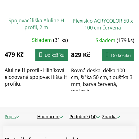
Spojovací liška Aluline H
Plexisklo ACRYCOLOR 50 x
profil, 2 m
100 cm červená
Skladem
(31 ks)
Skladem
(179 ks)
479 Kč
829 Kč
Do košíku
Do košíku
Aluline H profil - Hliníková
Rovná deska, délka 100
eloxovaná spojovací lišta H
cm, šířka 50 cm, tloušťka 3
profilu.
mm, barva červená,
materiál...
Popis
Hodnocení
Podobné (14)
Značka