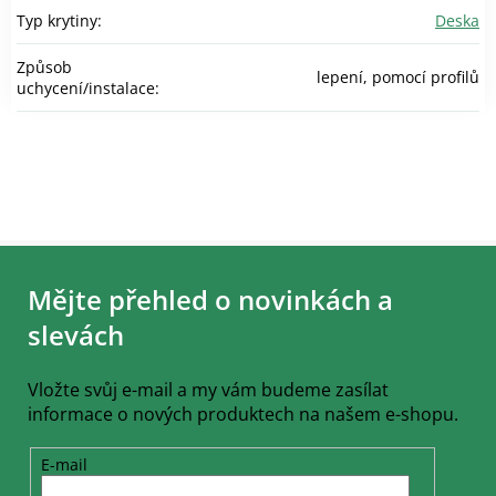
Typ krytiny
:
Deska
Způsob
lepení, pomocí profilů
uchycení/instalace
:
Z
á
Mějte přehled o novinkách a
p
a
slevách
t
í
Vložte svůj e-mail a my vám budeme zasílat
informace o nových produktech na našem e-shopu.
E-mail