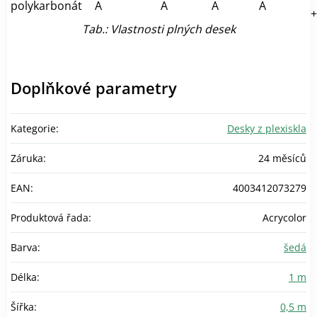
polykarbonát
A
A
A
A
+
Tab.: Vlastnosti plných desek
Doplňkové parametry
Kategorie
:
Desky z plexiskla
Záruka
:
24 měsíců
EAN
:
4003412073279
Produktová řada
:
Acrycolor
Barva
:
šedá
Délka
:
1 m
Šířka
:
0,5 m