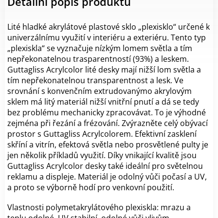
Detailní popis produktu
Lité hladké akrylátové plastové sklo „plexisklo“ určené k
univerzálnímu využití v interiéru a exteriéru. Tento typ
„plexiskla“ se vyznačuje nízkým lomem světla a tím
nepřekonatelnou trasparentností (93%) a leskem.
Guttagliss Acrylcolor lité desky mají nižší lom světla a
tím nepřekonatelnou transparentnost a lesk. Ve
srovnání s konvenčním extrudovanýmo akrylovým
sklem má litý materiál nižší vnitřní pnutí a dá se tedy
bez problému mechanicky zpracovávat. To je výhodné
zejména při řezání a frézování. Zvýrazněte celý obývací
prostor s Guttagliss Acrylcolorem. Efektivní zasklení
skříní a vitrín, efektová světla nebo prosvětlené pulty je
jen několik příkladů využití. Díky vnikající kvalitě jsou
Guttagliss Acrylcolor desky také ideální pro světelnou
reklamu a displeje. Materiál je odolný vůči počasí a UV,
a proto se výborně hodí pro venkovní použití.
Vlastnosti polymetakrylátového plexiskla:
mrazu a
teplu odolné,
UV stabilní,
odolné vůči vlivům