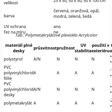
25 x 50; 50 x 50; 50 x 100 cm
velikost
červená, oranžová, opál,
barva
modrá, zelená, šedá
UV ochrana
ano
řez na míru
ne
Tab.: Polymetakrylátové plexisklo Acrylcolor
materiál plné
UV
použití v
průsvitnost
pružnost
desky
stabilita
exteriéru
o
+
polystyrol
A/N
N
N
N
+
PVC
-
polyvinylchlorid
A
A
A
A
+
fólie
PVC
+
polyvinylchlorid
A/N
N
N
N
+
desky
-
polymetakrylát
A
A
A
A
+
-