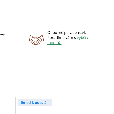
Odborné poradenství.
ťte
Poradíme vám s
výběrem
i
montáží
.
ihned k odeslání