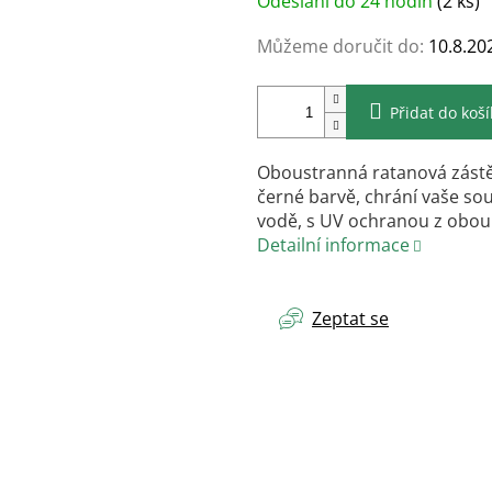
Odeslání do 24 hodin
(2 ks)
cena:
Můžeme doručit do:
10.8.20
Přidat do koš
Oboustranná ratanová zástě
černé barvě, chrání vaše souk
vodě, s UV ochranou z obou 
Detailní informace
Zeptat se