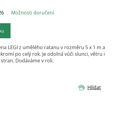
26
Možnosti doručení
íku
na LEGI z umělého ratanu v rozměru 5 x 1 m a
romí po celý rok. Je odolná vůči slunci, větru i
stran. Dodáváme v roli.
Hlídat