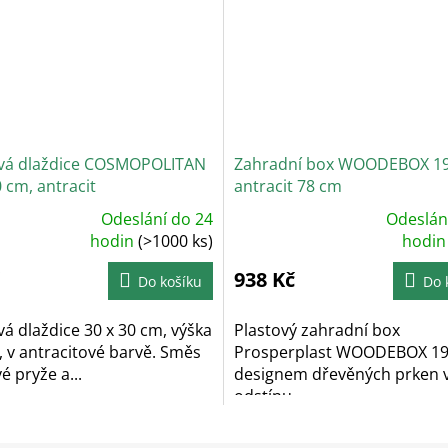
á dlaždice COSMOPOLITAN
Zahradní box WOODEBOX 190
0 cm, antracit
antracit 78 cm
Odeslání do 24
Odeslán
měrné
Průměrné
ocení
hodin
(>1000 ks)
hodnocení
hodi
uktu
produktu
je
938 Kč
4,9
Do košíku
Do 
z
5
diček.
hvězdiček.
 dlaždice 30 x 30 cm, výška
Plastový zahradní box
, v antracitové barvě. Směs
Prosperplast WOODEBOX 190
 pryže a...
designem dřevěných prken 
odstínu...