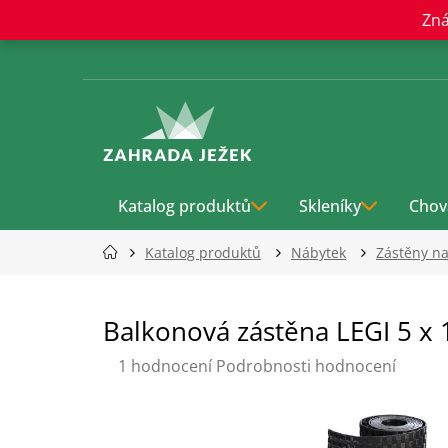
Přejít
Zná
na
obsah
Katalog produktů
Skleníky
Chov
Katalog produktů
Nábytek
Zástěny na
Balkonová zástěna LEGI 5 x 
Průměrné
1 hodnocení
Podrobnosti hodnocení
hodnocení
produktu
je
5,0
z
5
hvězdiček.