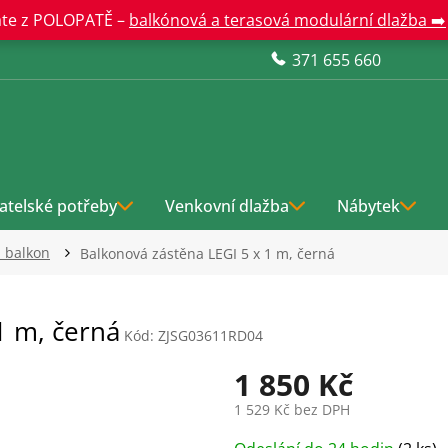
te z POLOPATĚ –
balkónová a terasová modulární dlažba ➡️
371 655 660
atelské potřeby
Venkovní dlažba
Nábytek
 balkon
Balkonová zástěna LEGI 5 x 1 m, černá
1 m, černá
Kód:
ZJSG03611RD04
1 850 Kč
1 529 Kč bez DPH
Měrná