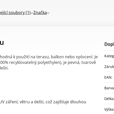
ející soubory (1)
Značka
tu
Dop
Kateg
hodná k použití na terasu, balkon nebo oplocení. Je
0% recyklovatelný polyethylen), je pevná, tvarově
Záru
ešti.
EAN
:
Barva
Délka
UV záření, větru a dešti, což zajišťuje dlouhou
Výška