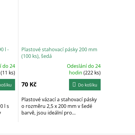
 l -
Plastové stahovací pásky 200 mm
(100 ks), šedá
í do 24
Odeslání do 24
Průměrné
n
(11 ks)
hodnocení
hodin
(222 ks)
produktu
je
70 Kč
5,0
košíku
Do košíku
z
5
hvězdiček.
Plastové vázací a stahovací pásky
 l s
o rozměru 2,5 x 200 mm v šedé
v
barvě, jsou ideální pro...