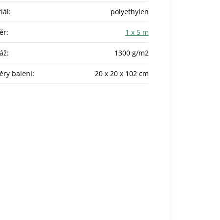
iál
:
polyethylen
ěr
:
1 x 5 m
áž
:
1300 g/m2
ry balení
:
20 x 20 x 102 cm