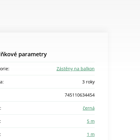
lňkové parametry
orie
:
Zástěny na balkon
ka
:
3 roky
745110634454
:
černá
:
5 m
:
1 m