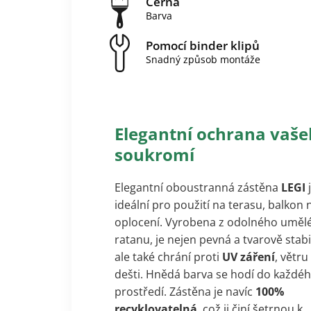
Černá
Barva
Pomocí binder klipů
Snadný způsob montáže
Elegantní ochrana vaš
soukromí
Elegantní oboustranná zástěna
LEGI
ideální pro použití na terasu, balkon
oplocení. Vyrobena z odolného uměl
ratanu, je nejen pevná a tvarově stabi
ale také chrání proti
UV záření
, větru
dešti. Hnědá barva se hodí do každé
prostředí. Zástěna je navíc
100%
recyklovatelná
, což ji činí šetrnou k