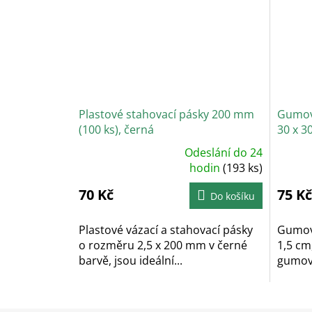
Plastové stahovací pásky 200 mm
Gumov
(100 ks), černá
30 x 3
Odeslání do 24
Průměrné
Prů
hodnocení
hodin
(193 ks)
hodn
produktu
prod
je
je
70 Kč
5,0
75 Kč
5,0
Do košíku
z
z
5
5
hvězdiček.
hvěz
Plastové vázací a stahovací pásky
Gumová
o rozměru 2,5 x 200 mm v černé
1,5 cm
barvě, jsou ideální...
gumové