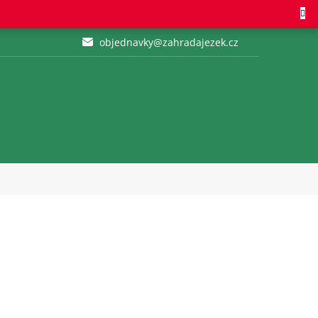
objednavky@zahradajezek.cz