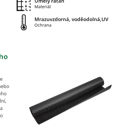
Umělý ratan
Materiál
Mrazuvzdorná, voděodolná,UV
Ochrana
eho
je
 nebo
ého
lní,
 a
ho