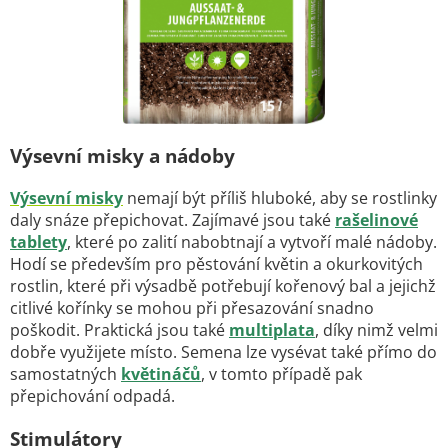
Výsevní misky a nádoby
Výsevní misky
nemají být příliš hluboké, aby se rostlinky
daly snáze přepichovat. Zajímavé jsou také
rašelinové
tablety
, které po zalití nabobtnají a vytvoří malé nádoby.
Hodí se především pro pěstování květin a okurkovitých
rostlin, které při výsadbě potřebují kořenový bal a jejichž
citlivé kořínky se mohou při přesazování snadno
poškodit. Praktická jsou také
multiplata
, díky nimž velmi
dobře využijete místo. Semena lze vysévat také přímo do
samostatných
květináčů
, v tomto případě pak
přepichování odpadá.
Stimulátory