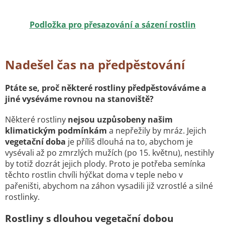
Podložka pro přesazování a sázení rostlin
Nadešel čas na předpěstování
Ptáte se, proč některé rostliny předpěstováváme a
jiné vyséváme rovnou na stanoviště?
Některé rostliny
nejsou uzpůsobeny našim
klimatickým podmínkám
a nepřežily by mráz. Jejich
vegetační doba
je příliš dlouhá na to, abychom je
vysévali až po zmrzlých mužích (po 15. květnu), nestihly
by totiž dozrát jejich plody. Proto je potřeba semínka
těchto rostlin chvíli hýčkat doma v teple nebo v
pařeništi, abychom na záhon vysadili již vzrostlé a silné
rostlinky.
Rostliny s dlouhou vegetační dobou