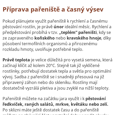
Příprava pařeniště a časný výsev
Pokud plánujete využít pařeniště k rychlení a časnému
pěstování rostlin, je právě
únor
ideální měsíc. Rychlení a
předpěstování probíhá v tzv.
„teplém“ pařeništi
, kdy se
ze zapraveného
koňského
nebo
kravského hnoje
, díky
působení termofilních organismů a přirozenému
rozkladu hmoty, uvolňuje potřebné teplo.
Právě teplota
je velice důležitá pro vysetá semena, která
začínají klíčit až kolem 20°C. Stejně tak již vyklíčené
rostlinky, potřebují dostatek tepla a světla pro optimální
vývoj. Sadba z pařeniště se i snadněji přesouvá na již
připravený záhon nebo do skleníku. Rostliny mají
dostatečně vyzrálá pletiva a jsou zvyklé na nižší teploty.
Pařeniště můžete na začátku jara využít i k
pěstování
ředkviček, raných salátů, mrkve, květáku nebo zelí.
Po sklizni máte ještě dostatek času a do pařeniště