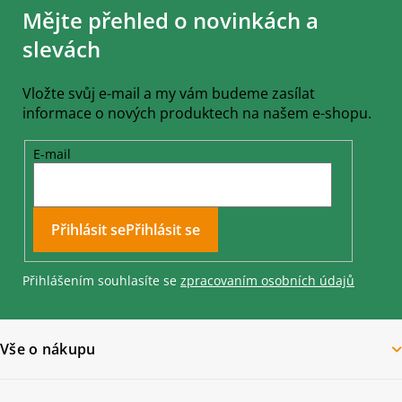
á
Mějte přehled o novinkách a
p
a
slevách
t
í
Vložte svůj e-mail a my vám budeme zasílat
informace o nových produktech na našem e-shopu.
E-mail
Přihlásit se
Přihlášením souhlasíte se
zpracovaním osobních údajů
Vše o nákupu