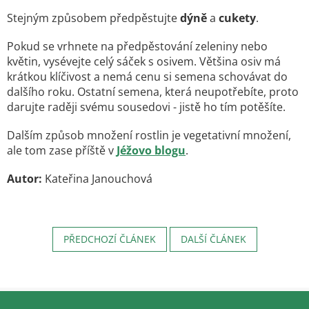
Stejným způsobem předpěstujte
dýně
a
cukety
.
Pokud se vrhnete na předpěstování zeleniny nebo
květin, vysévejte celý sáček s osivem. Většina osiv má
krátkou klíčivost a nemá cenu si semena schovávat do
dalšího roku. Ostatní semena, která neupotřebíte, proto
darujte raději svému sousedovi - jistě ho tím potěšíte.
Dalším způsob množení rostlin je vegetativní množení,
ale tom zase příště v
Jéžovo blogu
.
Autor:
Kateřina Janouchová
PŘEDCHOZÍ ČLÁNEK
DALŠÍ ČLÁNEK
Z