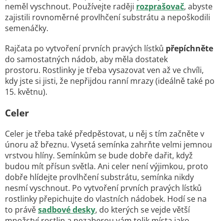
neměl vyschnout. Používejte raději
rozprašovač
, abyste
zajistili rovnoměrné provlhčení substrátu a nepoškodili
semenáčky.
Rajčata po vytvoření prvních pravých lístků
přepíchněte
do samostatných nádob, aby měla dostatek
prostoru.
Rostlinky je třeba vysazovat ven až ve chvíli,
kdy jste si jisti, že nepřijdou ranní mrazy (ideálně také po
15. květnu).
Celer
Celer je třeba také předpěstovat, u něj s tím začněte v
únoru až březnu. Vysetá semínka zahrňte velmi jemnou
vrstvou hlíny. Semínkům se bude dobře dařit, když
budou mít přísun světla. Ani celer není výjimkou, proto
dobře hlídejte provlhčení substrátu, semínka nikdy
nesmí vyschnout. Po vytvoření prvních pravých lístků
rostlinky přepichujte do vlastních nádobek. Hodí se na
to právě
sadbové desky
, do kterých se vejde větší
množství rostlin a nezaberou vám tolik místa jako