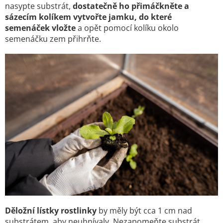
nasypte substrát,
dostatečně ho přimáčkněte a
sázecím kolíkem vytvořte jamku, do které
semenáček vložte
a opět pomocí kolíku okolo
semenáčku zem přihrňte.
Děložní lístky rostlinky
by měly být cca 1 cm nad
substrátem, aby neuhnívaly. Nezapomeňte substrát