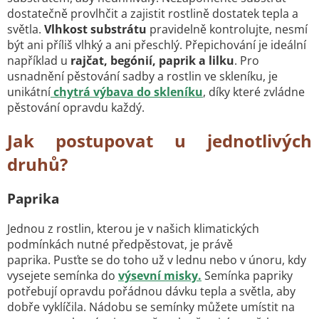
dostatečně provlhčit a zajistit rostlině dostatek tepla a
světla.
Vlhkost substrátu
pravidelně kontrolujte, nesmí
být ani příliš vlhký a ani přeschlý. Přepichování je ideální
například u
rajčat, begónií, paprik a lilku
. Pro
usnadnění pěstování sadby a rostlin ve skleníku, je
unikátní
chytrá výbava do skleníku
, díky které zvládne
pěstování opravdu každý.
Jak postupovat u jednotlivých
druhů?
Paprika
Jednou z rostlin, kterou je v našich klimatických
podmínkách nutné předpěstovat, je právě
paprika. Pusťte se do toho už v lednu nebo v únoru, kdy
vysejete semínka do
výsevní misky.
Semínka papriky
potřebují opravdu pořádnou dávku tepla a světla, aby
dobře vyklíčila. Nádobu se semínky můžete umístit na