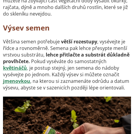
můžete na zbývající část vegetační doby vysadit okurky,
rajčata, dýně a mnoho dalších druhů rostlin, které se již
do skleníku nevejdou.
Výsev semen
Většina semen potřebuje
větší rozestupy
, vysévejte je
řídce a rovnoměrně. Semena pak lehce přesypte menší
vrstvou substrátu,
lehce přitlačte a substrát důkladně
provlhčete.
Pokud vyséváte do samostatných
květináčů
,
je postup stejný, jen semena do nádoby
vysévejte po jednom. Každý výsev si můžete označit
jmenovkou
, na kterou si zaznamenáte odrůdu a datum
výsevu, abyste se v sazenicích později lépe orientovali.