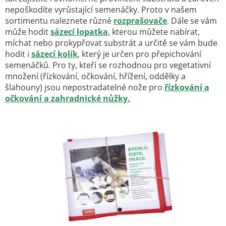
nepoškodíte vyrůstající semenáčky. Proto v našem
sortimentu naleznete různé
rozprašovače
.
Dále se vám
může hodit
sázecí lopatka
, kterou můžete nabírat,
míchat nebo prokypřovat substrát a určitě se vám bude
hodit i
sázecí kolík
, který je určen pro přepichování
semenáčků. Pro ty, kteří se rozhodnou pro vegetativní
množení (řízkování, očkování, hřížení, oddělky a
šlahouny) jsou nepostradatelné nože pro
řízkování a
očkování a zahradnické nůžky.