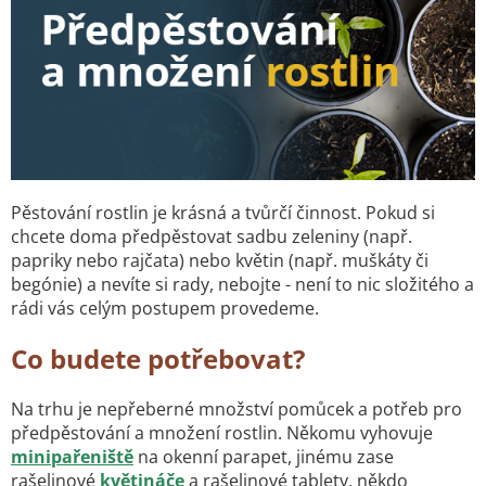
Pěstování rostlin je krásná a tvůrčí činnost. Pokud si
chcete doma předpěstovat sadbu zeleniny (např.
papriky nebo rajčata) nebo květin (např. muškáty či
begónie) a nevíte si rady, nebojte - není to nic složitého a
rádi vás celým postupem provedeme.
Co budete potřebovat?
Na trhu je nepřeberné množství pomůcek a potřeb pro
předpěstování a množení rostlin. Někomu vyhovuje
minipařeniště
na okenní parapet, jinému zase
rašelinové
květináče
a rašelinové tablety, někdo