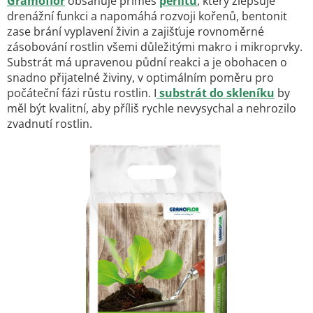
Gramoflor
obsahuje příměs
perlitu
, který zlepšuje
drenážní funkci a napomáhá rozvoji kořenů, bentonit
zase brání vyplavení živin a zajišťuje rovnoměrné
zásobování rostlin všemi důležitými makro i mikroprvky.
Substrát má upravenou půdní reakci a je obohacen o
snadno přijatelné živiny, v optimálním poměru pro
počáteční fázi růstu rostlin. I
substrát do skleníku
by
měl být kvalitní, aby příliš rychle nevysychal a nehrozilo
zvadnutí rostlin.