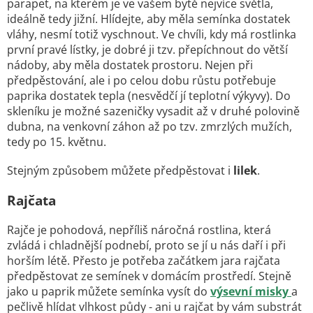
parapet, na kterém je ve vašem bytě nejvíce světla,
ideálně tedy jižní. Hlídejte, aby měla semínka dostatek
vláhy, nesmí totiž vyschnout. Ve chvíli, kdy má rostlinka
první pravé lístky, je dobré ji tzv. přepíchnout do větší
nádoby, aby měla dostatek prostoru. Nejen při
předpěstování, ale i po celou dobu růstu potřebuje
paprika dostatek tepla (nesvědčí jí teplotní výkyvy). Do
skleníku je možné sazeničky vysadit až v druhé polovině
dubna, na venkovní záhon až po tzv. zmrzlých mužích,
tedy po 15. květnu.
Stejným způsobem můžete předpěstovat i
lilek
.
Rajčata
Rajče je pohodová, nepříliš náročná rostlina, která
zvládá i chladnější podnebí, proto se jí u nás daří i při
horším létě. Přesto je potřeba začátkem jara rajčata
předpěstovat ze semínek v domácím prostředí. Stejně
jako u paprik můžete semínka vysít do
výsevní misky
a
pečlivě hlídat vlhkost půdy - ani u rajčat by vám substrát