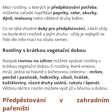
Mezi rostliny, u kterých je
předpěstování potřeba
,
můžeme zařadit například
papriky, celer, okurky,
dýně, melouny
nebo některé druhy květin.
Co se týká vhodné
doby pro předpěstování,
záleží vždy
na konkrétní rostlině a jejím druhu - vždy je nejlepší se
řídit dle informací na obalu semen.
Rostliny s krátkou vegetační dobou
Naopak
rovnou na záhon
můžete vysévat rostliny s
krátkou vegetační dobou či rostliny, které snesou
mráz. Jedná se hlavně o kořenovou zeleninu –
mrkev,
petržel i pastinák, ředkvičky, cibuli, hrášek,
košťáloviny, různé druhy salátů, rukolu i špenát.
Většinu těchto rostlin můžete vysít již v březnu a dubnu.
Předpěstování v zahradním
pařeništi