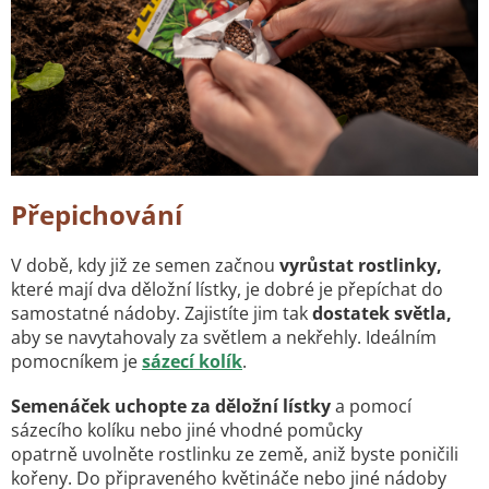
Přepichování
V době, kdy již ze semen začnou
vyrůstat rostlinky,
které mají dva děložní lístky, je dobré je přepíchat do
samostatné nádoby. Zajistíte jim tak
dostatek světla,
aby se navytahovaly za světlem a nekřehly. Ideálním
pomocníkem je
sázecí kolík
.
Semenáček uchopte za děložní lístky
a pomocí
sázecího kolíku nebo jiné vhodné pomůcky
opatrně
uvolněte rostlinku ze země, aniž byste poničili
kořeny. Do připraveného květináče nebo jiné nádoby