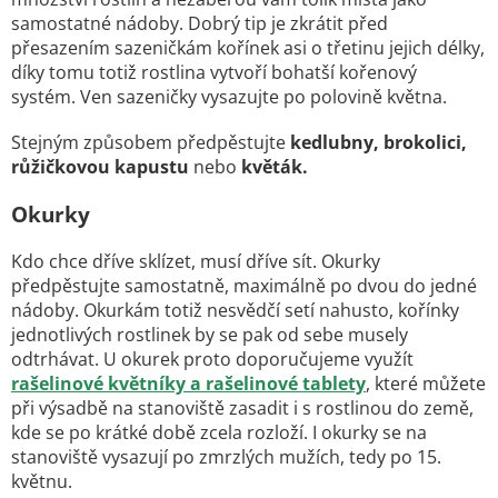
samostatné nádoby. Dobrý tip je zkrátit před
přesazením sazeničkám kořínek asi o třetinu jejich délky,
díky tomu totiž rostlina vytvoří bohatší kořenový
systém. Ven sazeničky vysazujte po polovině května.
Stejným způsobem předpěstujte
kedlubny, brokolici,
růžičkovou kapustu
nebo
květák.
Okurky
Kdo chce dříve sklízet, musí dříve sít. Okurky
předpěstujte samostatně, maximálně po dvou do jedné
nádoby. Okurkám totiž nesvědčí setí nahusto, kořínky
jednotlivých rostlinek by se pak od sebe musely
odtrhávat. U okurek proto doporučujeme využít
rašelinové květníky a rašelinové tablety
, které můžete
při výsadbě na stanoviště zasadit i s rostlinou do země,
kde se po krátké době zcela rozloží. I okurky se na
stanoviště vysazují po zmrzlých mužích, tedy po 15.
květnu.