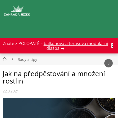
Přejít
na
CZK
obsah
Znáte z POLOPATĚ –
balkónová a terasová modulární
dlažba ➡️
Rady a tipy
Jak na předpěstování a množení
rostlin
22.3.2021