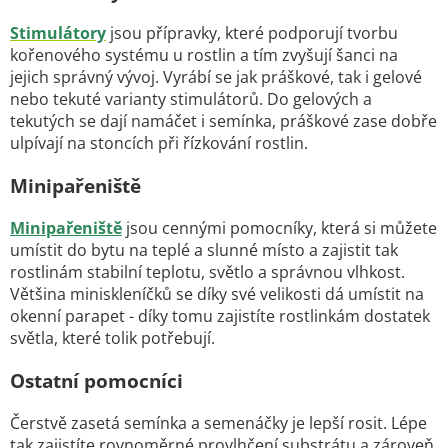
Stimulátory
jsou přípravky, které podporují tvorbu
kořenového systému u rostlin a tím zvyšují šanci na
jejich správný vývoj. Vyrábí se jak práškové, tak i gelové
nebo tekuté varianty stimulátorů. Do gelových a
tekutých se dají namáčet i semínka, práškové zase dobře
ulpívají na stoncích při řízkování rostlin.
Minipařeniště
Minipařeniště
jsou cennými pomocníky, která si můžete
umístit do bytu na teplé a slunné místo a zajistit tak
rostlinám stabilní teplotu, světlo a správnou vlhkost.
Většina miniskleníčků se díky své velikosti dá umístit na
okenní parapet - díky tomu zajistíte rostlinkám dostatek
světla, které tolik potřebují.
Ostatní pomocníci
Čerstvě zasetá semínka a semenáčky je lepší rosit. Lépe
tak zajistíte rovnoměrné provlhčení substrátu a zároveň