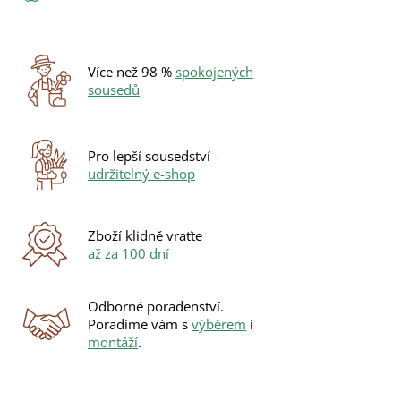
Více než 98 %
spokojených
sousedů
Pro lepší sousedství -
udržitelný e-shop
Zboží klidně vraťte
až za 100 dní
Odborné poradenství.
Poradíme vám s
výběrem
i
montáží
.