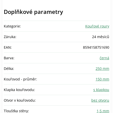
Doplňkové parametry
Kategorie
:
Kouřové roury
Záruka
:
24 měsíců
EAN
:
8594158751690
Barva
:
černá
Délka
:
250 mm
Kouřovod - průměr
:
150 mm
Klapka kouřovodu
:
s klapkou
Otvor v kouřovodu
:
bez otvoru
Tloušťka stěny
:
1,5 mm