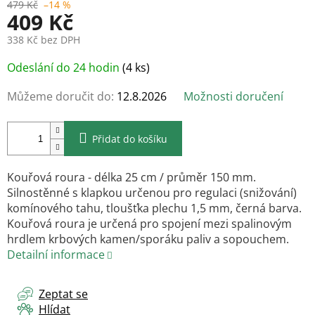
479 Kč
–14 %
409 Kč
338 Kč bez DPH
Měrná
Odeslání do 24 hodin
(4 ks)
cena:
Můžeme doručit do:
12.8.2026
Možnosti doručení
Přidat do košíku
Kouřová roura - délka 25 cm / průměr 150 mm.
Silnostěnné s klapkou určenou pro regulaci (snižování)
komínového tahu, tloušťka plechu 1,5 mm, černá barva.
Kouřová roura je určená pro spojení mezi spalinovým
hrdlem krbových kamen/sporáku paliv a sopouchem.
Detailní informace
Zeptat se
Hlídat