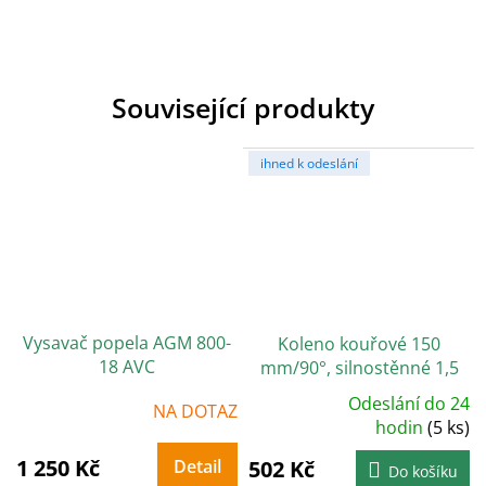
Související produkty
ihned k odeslání
Vysavač popela AGM 800-
Koleno kouřové 150
18 AVC
mm/90°, silnostěnné 1,5
mm, černé
Odeslání do 24
NA DOTAZ
Průměrné
hodnocení
hodin
(5 ks)
produktu
je
1 250 Kč
Detail
502 Kč
5,0
Do košíku
z