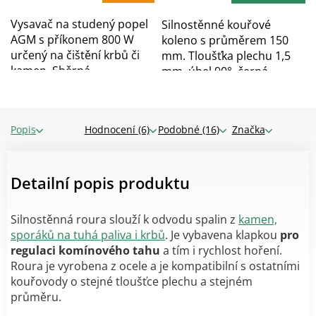
5
hvězdiček.
Vysavač na studený popel
Silnostěnné kouřové
AGM s příkonem 800 W
koleno s průměrem 150
určený na čištění krbů či
mm. Tloušťka plechu 1,5
kamen. Sběrná...
mm, úhel 90°, černá...
Popis
Hodnocení (6)
Podobné (16)
Značka
Detailní popis produktu
Silnostěnná roura slouží k odvodu spalin z
kamen,
sporáků na tuhá paliva i krbů
. Je vybavena klapkou
pro
regulaci komínového tahu
a tím i rychlost hoření.
Roura je vyrobena z ocele a je kompatibilní s ostatními
kouřovody o stejné tloušťce plechu a stejném
průměru.