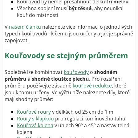
Kouřovod by neměl přesáhnout délku
tří metrů
Všechna spojení musí
být těsná
, aby neunikal
kouř do místnosti
V
našem článku
naleznete více informací o jednotlivých
typech kouřovodů - k čemu jsou určeny a jak je správně
zapojovat.
Kouřovody se stejným průměrem
Společně lze kombinovat
kouřovody
o
shodném
průměru
a
shodné tloušťce plechu
. Pro rozšíření
průměru používejte zásadně
kouřové redukce
, které
jsou k tomu určeny. Ve výčtu níže naleznete díly, které
mají shodný průměr:
Kouřové roury
v délkách od 25 cm do 1 m
Roury s klapkou
pro regulaci komínového tahu
Kouřová kolena
v úhlech 90° a 45° a nastavitelná
kolena