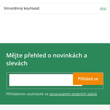
Silnostěnný kouřovod
:
Ano
Z
á
Mějte přehled o novinkách a
p
a
slevách
t
í
Přihlásit se
Přihlášením souhlasíte se
zpracovaním osobních údajů