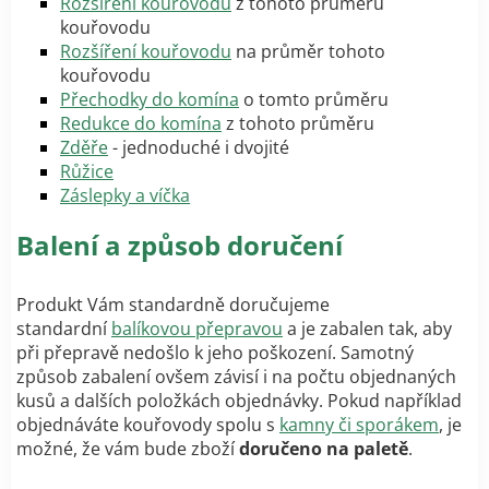
Rozšíření kouřovodu
z tohoto průměru
kouřovodu
Rozšíření kouřovodu
na průměr tohoto
kouřovodu
Přechodky do komína
o tomto průměru
Redukce do komína
z tohoto průměru
Zděře
- jednoduché i dvojité
Růžice
Záslepky a víčka
Balení a způsob doručení
Produkt Vám standardně doručujeme
standardní
balíkovou přepravou
a je zabalen tak, aby
při přepravě nedošlo k jeho poškození. Samotný
způsob zabalení ovšem závisí i na počtu objednaných
kusů a dalších položkách objednávky. Pokud například
objednáváte kouřovody spolu s
kamny či sporákem
, je
možné, že vám bude zboží
doručeno na paletě
.