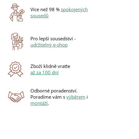
Více než 98 %
spokojených
sousedů
Pro lepší sousedství -
udržitelný e-shop
Zboží klidně vraťte
až za 100 dní
Odborné poradenství.
Poradíme vám s
výběrem
i
montáží
.