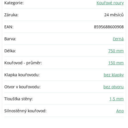
Kategorie
:
Kouřové roury
Záruka
:
24 měsíců
EAN
:
8595688600908
Barva
:
černá
Délka
:
750 mm
Kouřovod - průměr
:
150 mm
Klapka kouřovodu
:
bez klapky
Otvor v kouřovodu
:
bez otvoru
Tloušťka stěny
:
1,5 mm
Silnostěnný kouřovod
:
Ano