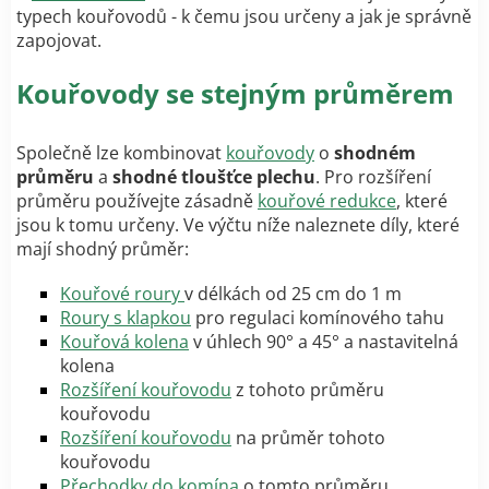
typech kouřovodů - k čemu jsou určeny a jak je správně
zapojovat.
Kouřovody se stejným průměrem
Společně lze kombinovat
kouřovody
o
shodném
průměru
a
shodné tloušťce plechu
. Pro rozšíření
průměru používejte zásadně
kouřové redukce
, které
jsou k tomu určeny. Ve výčtu níže naleznete díly, které
mají shodný průměr:
Kouřové roury
v délkách od 25 cm do 1 m
Roury s klapkou
pro regulaci komínového tahu
Kouřová kolena
v úhlech 90° a 45° a nastavitelná
kolena
Rozšíření kouřovodu
z tohoto průměru
kouřovodu
Rozšíření kouřovodu
na průměr tohoto
kouřovodu
Přechodky do komína
o tomto průměru