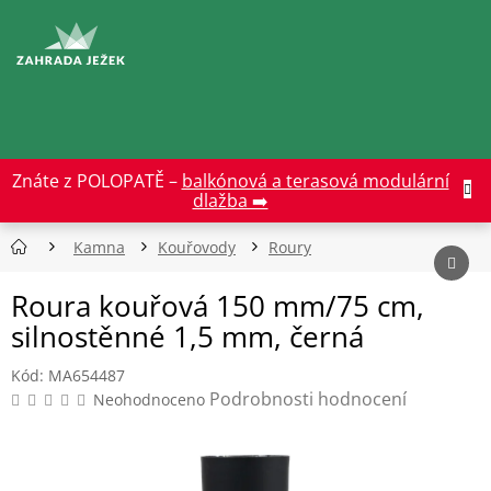
Přejít
na
CZK
obsah
Znáte z POLOPATĚ –
balkónová a terasová modulární
dlažba ➡️
Kamna
Kouřovody
Roury
Roura kouřová 150 mm/75 cm,
silnostěnné 1,5 mm, černá
Kód:
MA654487
Průměrné
Podrobnosti hodnocení
Neohodnoceno
hodnocení
produktu
je
0,0
z
5
hvězdiček.