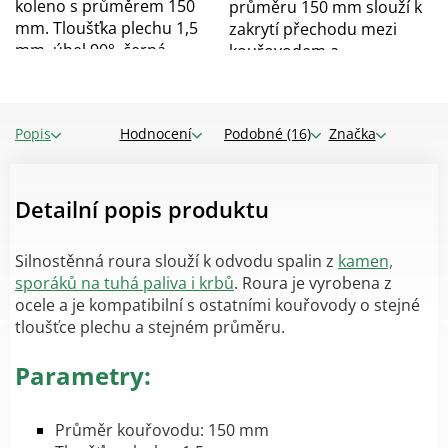
koleno s průměrem 150
průměru 150 mm slouží k
mm. Tloušťka plechu 1,5
zakrytí přechodu mezi
mm, úhel 90°, černá...
kouřovodem a...
Popis
Hodnocení
Podobné (16)
Značka
Detailní popis produktu
Silnostěnná roura slouží k odvodu spalin z
kamen,
sporáků na tuhá paliva i krbů
. Roura je vyrobena z
ocele a je kompatibilní s ostatními kouřovody o stejné
tloušťce plechu a stejném průměru.
Parametry:
Průměr kouřovodu: 150 mm