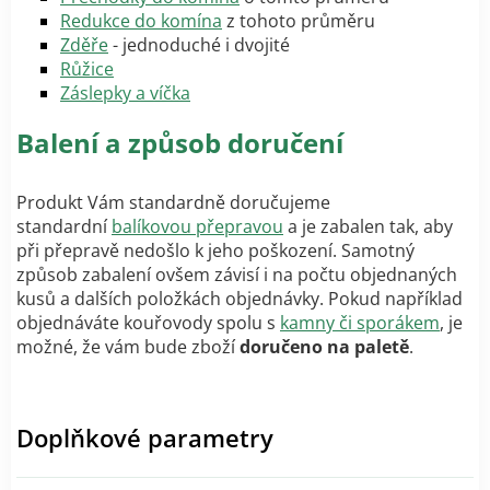
Redukce do komína
z tohoto průměru
Zděře
- jednoduché i dvojité
Růžice
Záslepky a víčka
Balení a způsob doručení
Produkt Vám standardně doručujeme
standardní
balíkovou přepravou
a je zabalen tak, aby
při přepravě nedošlo k jeho poškození. Samotný
způsob zabalení ovšem závisí i na počtu objednaných
kusů a dalších položkách objednávky. Pokud například
objednáváte kouřovody spolu s
kamny či sporákem
, je
možné, že vám bude zboží
doručeno na paletě
.
Doplňkové parametry