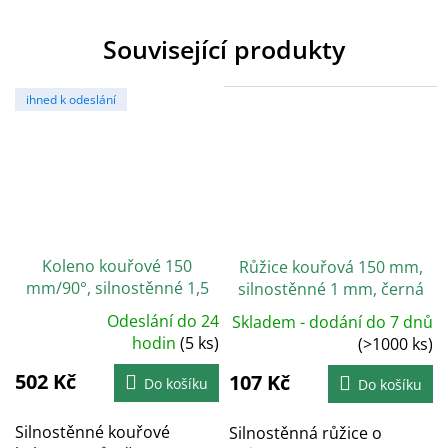
Související produkty
ihned k odeslání
Koleno kouřové 150
Růžice kouřová 150 mm,
mm/90°, silnostěnné 1,5
silnostěnné 1 mm, černá
mm, černé
Odeslání do 24
Skladem - dodání do 7 dnů
Průměrné
hodnocení
hodin
(5 ks)
(>1000 ks)
produktu
je
502 Kč
5,0
107 Kč
Do košíku
Do košíku
z
5
hvězdiček.
Silnostěnné kouřové
Silnostěnná růžice o