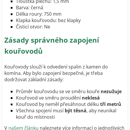
Tloušťka plechu: 1,5 mm
Barva: černá
Délka roury: 750 mm
Klapka kouřovodu: bez klapky
Čisticí otvor: Ne
Zásady správného zapojení
kouřovodů
Kouřovody slouží k odvedení spalin z kamen do
komína. Aby bylo zapojení bezpečné, je třeba
dodržovat základní zásady:
Průměr kouřovodu se ve směru kouře
nezužuje
Kouřovod ve směru proudění
neklesá
Kouřovod by neměl přesáhnout délku
tří metrů
Všechna spojení musí
být těsná
, aby neunikal
kouř do místnosti
V
našem článku
naleznete více informací o jednotlivých