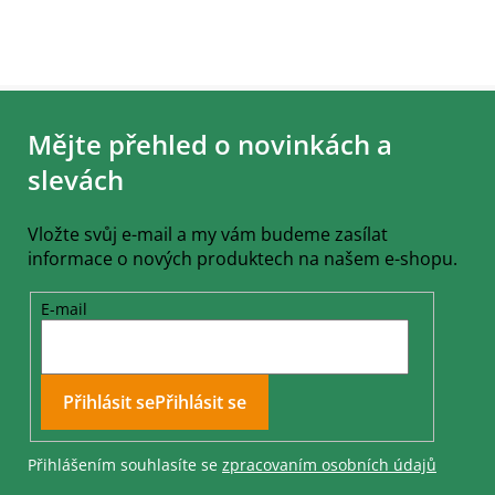
Z
á
Mějte přehled o novinkách a
p
a
slevách
t
í
Vložte svůj e-mail a my vám budeme zasílat
informace o nových produktech na našem e-shopu.
E-mail
Přihlásit se
Přihlášením souhlasíte se
zpracovaním osobních údajů